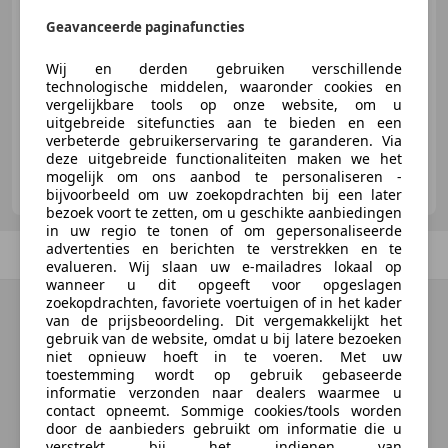
Geavanceerde paginafuncties
Wij en derden gebruiken verschillende
10/2007
189.820 km
Benzine
110 kW (150 PK)
technologische middelen, waaronder cookies en
vergelijkbare tools op onze website, om u
uitgebreide sitefuncties aan te bieden en een
verbeterde gebruikerservaring te garanderen. Via
deze uitgebreide functionaliteiten maken we het
RRR Abouna Autobedrijf
mogelijk om ons aanbod te personaliseren -
NL-4104 AP CULEMBORG
bijvoorbeeld om uw zoekopdrachten bij een later
bezoek voort te zetten, om u geschikte aanbiedingen
in uw regio te tonen of om gepersonaliseerde
advertenties en berichten te verstrekken en te
Vorige
1
/
1
Volgende
evalueren. Wij slaan uw e-mailadres lokaal op
wanneer u dit opgeeft voor opgeslagen
zoekopdrachten, favoriete voertuigen of in het kader
van de prijsbeoordeling. Dit vergemakkelijkt het
gebruik van de website, omdat u bij latere bezoeken
niet opnieuw hoeft in te voeren. Met uw
toestemming wordt op gebruik gebaseerde
informatie verzonden naar dealers waarmee u
contact opneemt. Sommige cookies/tools worden
door de aanbieders gebruikt om informatie die u
verstrekt bij het indienen van