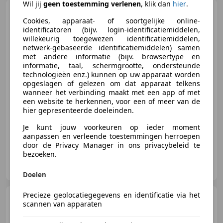
Wil jij
geen toestemming verlenen
, klik dan
hier
.
Dodge Caliber
1.8 SE Airco,
Cookies, apparaat- of soortgelijke online-
Elektr. Schuif-/Kanteldak,
Stuurbekr
identificatoren (bijv. login-identificatiemiddelen,
willekeurig toegewezen identificatiemiddelen,
netwerk-gebaseerde identificatiemiddelen) samen
met andere informatie (bijv. browsertype en
informatie, taal, schermgrootte, ondersteunde
€ 1.944
technologieën enz.) kunnen op uw apparaat worden
opgeslagen of gelezen om dat apparaat telkens
wanneer het verbinding maakt met een app of met
een website te herkennen, voor een of meer van de
hier gepresenteerde doeleinden.
11/2007
166.724 km
Benzine
110 kW (150 PK)
Je kunt jouw voorkeuren op ieder moment
aanpassen en verleende toestemmingen herroepen
door de Privacy Manager in ons privacybeleid te
bezoeken.
De Groot Exceptional Motor Cars B.V.
NL-3755 LC EEMNES
Doelen
Precieze geolocatiegegevens en identificatie via het
Dodge Caliber
2.0 SXT /
scannen van apparaten
AUTOMAAT / APK juni 2027