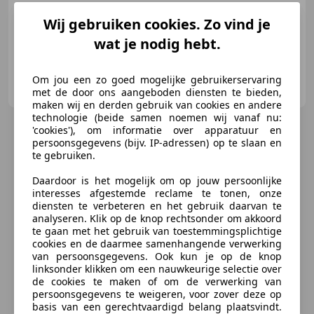
04/2007
336.479 km
Benzine
110 kW (150 PK)
Wij gebruiken cookies. Zo vind je
wat je nodig hebt.
MSE
Om jou een zo goed mogelijke gebruikerservaring
NL-7418 EE DEVENTER
met de door ons aangeboden diensten te bieden,
maken wij en derden gebruik van cookies en andere
technologie (beide samen noemen wij vanaf nu:
'cookies'), om informatie over apparatuur en
persoonsgegevens (bijv. IP-adressen) op te slaan en
te gebruiken.
Daardoor is het mogelijk om op jouw persoonlijke
interesses afgestemde reclame te tonen, onze
diensten te verbeteren en het gebruik daarvan te
analyseren. Klik op de knop rechtsonder om akkoord
te gaan met het gebruik van toestemmingsplichtige
cookies en de daarmee samenhangende verwerking
van persoonsgegevens. Ook kun je op de knop
linksonder klikken om een nauwkeurige selectie over
de cookies te maken of om de verwerking van
persoonsgegevens te weigeren, voor zover deze op
basis van een gerechtvaardigd belang plaatsvindt.