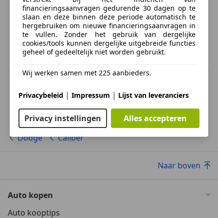
financieringsaanvragen gedurende 30 dagen op te
slaan en deze binnen deze periode automatisch te
hergebruiken om nieuwe financieringsaanvragen in
te vullen. Zonder het gebruik van dergelijke
cookies/tools kunnen dergelijke uitgebreide functies
geheel of gedeeltelijk niet worden gebruikt.
Wij werken samen met 225 aanbieders.
BTW verrekenbaar
Specificatie van de fabrikant voor nieuwe voertuigen. Afhankelijk van de
|
|
Privacybeleid
Impressum
Lijst van leveranciers
kilometerstand, het rijgedrag, de leeftijd van de batterij en het
laadgedrag, kan de radius van occasies aanzienlijk variëren.
Privacy instellingen
Alles accepteren
Dodge
Caliber
Naar boven
Auto kopen
Auto kooptips