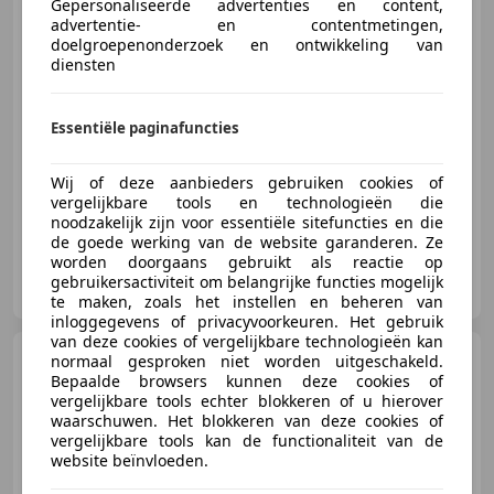
Gepersonaliseerde advertenties en content,
advertentie- en contentmetingen,
doelgroepenonderzoek en ontwikkeling van
diensten
€ 2.799
Essentiële paginafuncties
01/2007
210.442 km
Benzine
115 kW (156 PK)
Wij of deze aanbieders gebruiken cookies of
vergelijkbare tools en technologieën die
noodzakelijk zijn voor essentiële sitefuncties en die
de goede werking van de website garanderen. Ze
worden doorgaans gebruikt als reactie op
Voordeligeautos.nl
gebruikersactiviteit om belangrijke functies mogelijk
NL-1607 MV HEM
te maken, zoals het instellen en beheren van
inloggegevens of privacyvoorkeuren. Het gebruik
van deze cookies of vergelijkbare technologieën kan
Dodge Caliber
1.8 SXT
normaal gesproken niet worden uitgeschakeld.
|Airco |Nieuwe apk |NAP
Bepaalde browsers kunnen deze cookies of
vergelijkbare tools echter blokkeren of u hierover
waarschuwen. Het blokkeren van deze cookies of
vergelijkbare tools kan de functionaliteit van de
website beïnvloeden.
€ 3.950