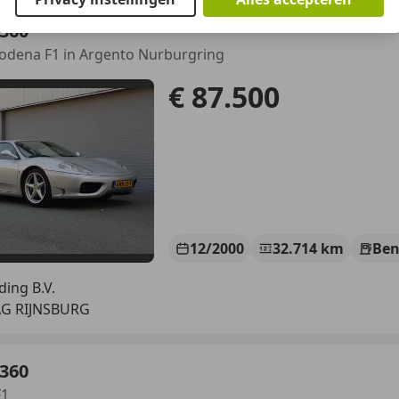
 360
odena F1 in Argento Nurburgring
€ 87.500
12/2000
32.714 km
Ben
ing B.V.
AG RIJNSBURG
 360
F1