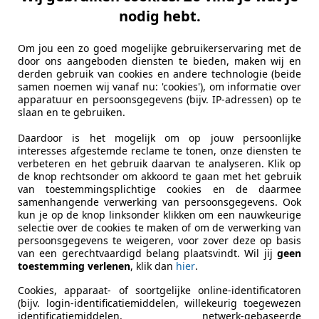
 360
nodig hebt.
 Sunroof 1 of 25 / Grigio alloy / 31dkm
Om jou een zo goed mogelijke gebruikerservaring met de
€ 175.000
door ons aangeboden diensten te bieden, maken wij en
derden gebruik van cookies en andere technologie (beide
samen noemen wij vanaf nu: 'cookies'), om informatie over
apparatuur en persoonsgegevens (bijv. IP-adressen) op te
slaan en te gebruiken.
Daardoor is het mogelijk om op jouw persoonlijke
interesses afgestemde reclame te tonen, onze diensten te
verbeteren en het gebruik daarvan te analyseren. Klik op
de knop rechtsonder om akkoord te gaan met het gebruik
07/2001
31.856 km
Ben
van toestemmingsplichtige cookies en de daarmee
samenhangende verwerking van persoonsgegevens. Ook
kun je op de knop linksonder klikken om een nauwkeurige
e Classics
selectie over de cookies te maken of om de verwerking van
EJ NIJEHOLTPADE
persoonsgegevens te weigeren, voor zover deze op basis
van een gerechtvaardigd belang plaatsvindt. Wil jij
geen
toestemming verlenen
, klik dan
hier
.
Cookies, apparaat- of soortgelijke online-identificatoren
(bijv. login-identificatiemiddelen, willekeurig toegewezen
identificatiemiddelen, netwerk-gebaseerde