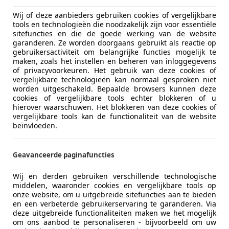
01/2002
5.000 km
Benz
Wij of deze aanbieders gebruiken cookies of vergelijkbare
tools en technologieën die noodzakelijk zijn voor essentiële
sitefuncties en die de goede werking van de website
e
garanderen. Ze worden doorgaans gebruikt als reactie op
KV DRUTEN
gebruikersactiviteit om belangrijke functies mogelijk te
maken, zoals het instellen en beheren van inloggegevens
of privacyvoorkeuren. Het gebruik van deze cookies of
vergelijkbare technologieën kan normaal gesproken niet
 360
worden uitgeschakeld. Bepaalde browsers kunnen deze
dena - Kroymans Geleverd - Manual - Uniek
cookies of vergelijkbare tools echter blokkeren of u
hierover waarschuwen. Het blokkeren van deze cookies of
vergelijkbare tools kan de functionaliteit van de website
€ 134.950
beïnvloeden.
Geavanceerde paginafuncties
Wij en derden gebruiken verschillende technologische
middelen, waaronder cookies en vergelijkbare tools op
onze website, om u uitgebreide sitefuncties aan te bieden
en een verbeterde gebruikerservaring te garanderen. Via
09/2000
42.721 km
Ben
deze uitgebreide functionaliteiten maken we het mogelijk
om ons aanbod te personaliseren - bijvoorbeeld om uw