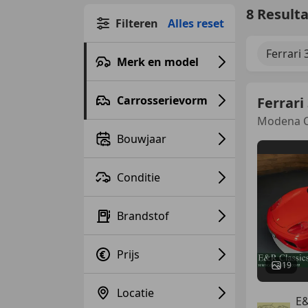
8 Result
Filteren
Alles reset
Ferrari 
Merk en model
Carrosserievorm
Ferrari
Modena C
Bouwjaar
Conditie
Brandstof
Prijs
19
Locatie
E&