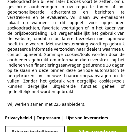
zoekopdrachten bij een later bezoek voort te zetten, om u
lassics & Sportscars B.V.
geschikte aanbiedingen in uw regio te tonen of om
XA DOORN
gepersonaliseerde advertenties en berichten te
verstrekken en te evalueren. Wij slaan uw e-mailadres
lokaal op wanneer u dit opgeeft voor opgeslagen
zoekopdrachten, favoriete voertuigen of in het kader van
 360
de prijsbeoordeling. Dit vergemakkelijkt het gebruik van
de website, omdat u bij latere bezoeken niet opnieuw
hoeft in te voeren. Met uw toestemming wordt op gebruik
€ 93.500
gebaseerde informatie verzonden naar dealers waarmee u
contact opneemt. Sommige cookies/tools worden door de
aanbieders gebruikt om informatie die u verstrekt bij het
indienen van financieringsaanvragen gedurende 30 dagen
op te slaan en deze binnen deze periode automatisch te
hergebruiken om nieuwe financieringsaanvragen in te
vullen. Zonder het gebruik van dergelijke cookies/tools
kunnen dergelijke uitgebreide functies geheel of
gedeeltelijk niet worden gebruikt.
05/2002
64.982 km
Ben
Wij werken samen met 225 aanbieders.
ar Care
|
|
Privacybeleid
Impressum
Lijst van leveranciers
 TT OOSTERHOUT
Privacy instellingen
Alles accepteren