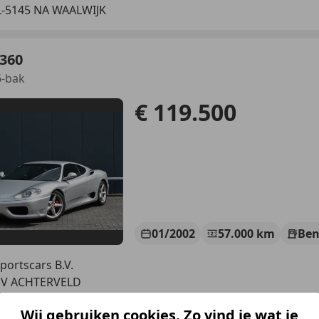
-5145 NA WAALWIJK
 360
-bak
€ 119.500
01/2002
57.000 km
Ben
portscars B.V.
PV ACHTERVELD
Wij gebruiken cookies. Zo vind je wat je