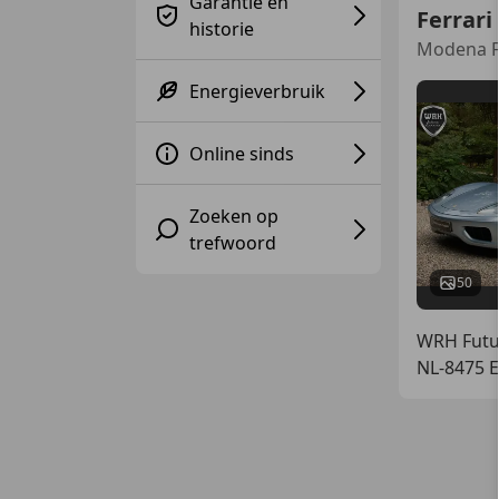
Garantie en
Ferrari
historie
Modena F1
Energieverbruik
Online sinds
Zoeken op
trefwoord
50
WRH Futur
NL-8475 