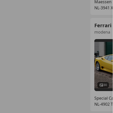
Maessen C
NL-3941 
Ferrari
modena
30
Special C
NL-4902