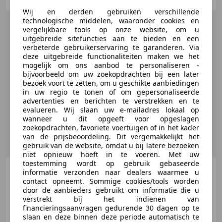
Wij en derden gebruiken verschillende
technologische middelen, waaronder cookies en
vergelijkbare tools op onze website, om u
uitgebreide sitefuncties aan te bieden en een
verbeterde gebruikerservaring te garanderen. Via
deze uitgebreide functionaliteiten maken we het
mogelijk om ons aanbod te personaliseren -
bijvoorbeeld om uw zoekopdrachten bij een later
bezoek voort te zetten, om u geschikte aanbiedingen
in uw regio te tonen of om gepersonaliseerde
advertenties en berichten te verstrekken en te
evalueren. Wij slaan uw e-mailadres lokaal op
wanneer u dit opgeeft voor opgeslagen
zoekopdrachten, favoriete voertuigen of in het kader
van de prijsbeoordeling. Dit vergemakkelijkt het
gebruik van de website, omdat u bij latere bezoeken
niet opnieuw hoeft in te voeren. Met uw
toestemming wordt op gebruik gebaseerde
Ferrari 599
SA Aperta - Rosso
informatie verzonden naar dealers waarmee u
Corsa - 1 of 80
contact opneemt. Sommige cookies/tools worden
door de aanbieders gebruikt om informatie die u
verstrekt bij het indienen van
financieringsaanvragen gedurende 30 dagen op te
slaan en deze binnen deze periode automatisch te
€ 1.899.950