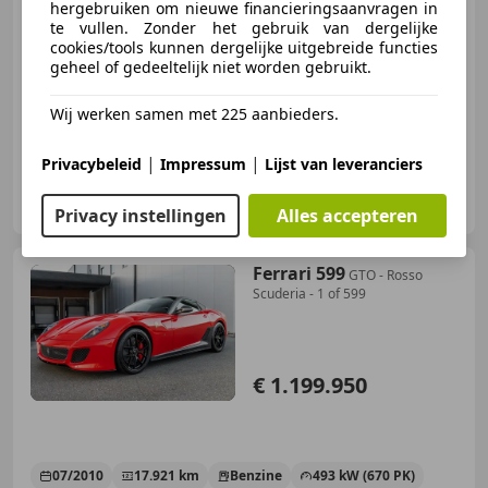
hergebruiken om nieuwe financieringsaanvragen in
te vullen. Zonder het gebruik van dergelijke
cookies/tools kunnen dergelijke uitgebreide functies
geheel of gedeeltelijk niet worden gebruikt.
09/2011
9.974 km
Benzine
493 kW (670 PK)
Wij werken samen met 225 aanbieders.
|
|
Privacybeleid
Impressum
Lijst van leveranciers
Bernards Exclusives B.V.
NL-3447 GK WOERDEN
Privacy instellingen
Alles accepteren
Ferrari 599
GTO - Rosso
Scuderia - 1 of 599
€ 1.199.950
07/2010
17.921 km
Benzine
493 kW (670 PK)