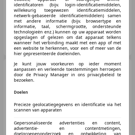
identificatoren (bijv. login-identificatiemiddelen,
willekeurig toegewezen identificatiemiddelen,
06/2007
54.750 km
Benzine
456 kW (620 PK)
netwerk-gebaseerde identificatiemiddelen) samen
met andere informatie (bijv. browsertype en
informatie, taal, schermgrootte, ondersteunde
technologieën enz.) kunnen op uw apparaat worden
opgeslagen of gelezen om dat apparaat telkens
wanneer het verbinding maakt met een app of met
Den Engelsen Exclusive B.V.
een website te herkennen, voor een of meer van de
NL-5531 MX BLADEL
hier gepresenteerde doeleinden.
Je kunt jouw voorkeuren op ieder moment
Ferrari 599
6.0 GTB Fiorano
aanpassen en verleende toestemmingen herroepen
F1
door de Privacy Manager in ons privacybeleid te
bezoeken.
Doelen
€ 175.900
Precieze geolocatiegegevens en identificatie via het
scannen van apparaten
06/2008
34.500 km
Benzine
456 kW (620 PK)
Gepersonaliseerde advertenties en content,
advertentie- en contentmetingen,
doelgroepenonderzoek en ontwikkeling van