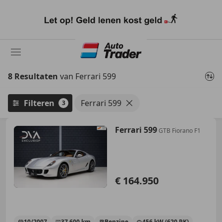
Ga
naar
hoofdinhoud
8 Resultaten
van Ferrari 599
Filteren
Ferrari 599
3
Ferrari 599
GTB Fiorano F1
€ 164.950
10/2007
37.600 km
Benzine
456 kW (620 PK)