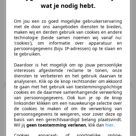
wat je nodig hebt.
€ 149.950
Om jou een zo goed mogelijke gebruikerservaring
met de door ons aangeboden diensten te bieden,
maken wij en derden gebruik van cookies en andere
technologie (beide samen noemen wij vanaf nu:
12/2006
23.782 km
Benzine
456 kW (620 PK)
'cookies'), om informatie over apparatuur en
persoonsgegevens (bijv. IP-adressen) op te slaan en
te gebruiken.
Daardoor is het mogelijk om op jouw persoonlijke
Streetcars B.V.
interesses afgestemde reclame te tonen, onze
NL-5253 CA NIEUWKUIJK
diensten te verbeteren en het gebruik daarvan te
analyseren. Klik op de knop rechtsonder om akkoord
te gaan met het gebruik van toestemmingsplichtige
cookies en de daarmee samenhangende verwerking
Ferrari 599
6.0 GTB V12 F1 |
van persoonsgegevens. Ook kun je op de knop
Carbon | Bose | PPF Folie |
linksonder klikken om een nauwkeurige selectie over
Deale
de cookies te maken of om de verwerking van
persoonsgegevens te weigeren, voor zover deze op
basis van een gerechtvaardigd belang plaatsvindt.
€ 129.850
Wil jij
geen toestemming verlenen
, klik dan
hier
.
Cookies, apparaat- of soortgelijke online-