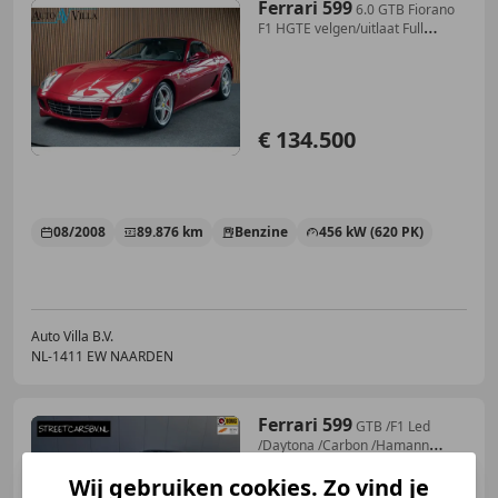
Ferrari 599
6.0 GTB Fiorano
F1 HGTE velgen/uitlaat Full
Carbon
€ 134.500
08/2008
89.876 km
Benzine
456 kW (620 PK)
Auto Villa B.V.
NL-1411 EW NAARDEN
Ferrari 599
GTB /F1 Led
/Daytona /Carbon /Hamann
/Kreissieg
Wij gebruiken cookies. Zo vind je