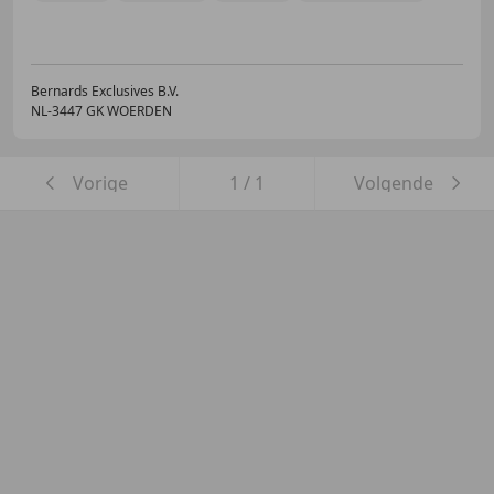
Bernards Exclusives B.V.
NL-3447 GK WOERDEN
Vorige
1
/
1
Volgende