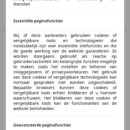
diensten
JR Cars & Classics
NL-8561 EX BALK
Essentiële paginafuncties
Wij of deze aanbieders gebruiken cookies of
Ferrari 599
SA Aperta - Rosso
vergelijkbare tools en technologieën die
F1 2007 - 1 of 80
noodzakelijk zijn voor essentiële sitefuncties en die
de goede werking van de website garanderen. Ze
worden doorgaans gebruikt als reactie op
gebruikersactiviteit om belangrijke functies mogelijk
te maken, zoals het instellen en beheren van
€ 1.999.950
inloggegevens of privacyvoorkeuren. Het gebruik
van deze cookies of vergelijkbare technologieën kan
normaal gesproken niet worden uitgeschakeld.
Bepaalde browsers kunnen deze cookies of
vergelijkbare tools echter blokkeren of u hierover
09/2011
6.124 km
Benzine
493 kW (670 PK)
waarschuwen. Het blokkeren van deze cookies of
vergelijkbare tools kan de functionaliteit van de
website beïnvloeden.
Bernards Exclusives B.V.
Geavanceerde paginafuncties
NL-3447 GK WOERDEN