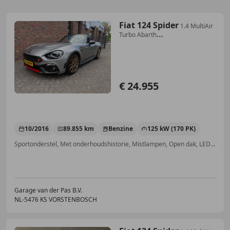
Fiat 124 Spider
1.4 MultiAir
Turbo Abarth
Automaat|Stoelverwarming
€ 24.955
10/2016
89.855 km
Benzine
125 kW (170 PK)
Sportonderstel, Met onderhoudshistorie, Mistlampen, Open dak, LED verlichting, Sportstoelen, ABS, Centrale deurvergrendeling met afstandsbediening
Garage van der Pas B.V.
NL-5476 KS VORSTENBOSCH