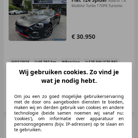
Abarth 1.4
MultiAir Turbo 170PK Turismo
€ 30.950
02/2018
48.292 km
Benzine
125 kW (170 PK)
Wij gebruiken cookies. Zo vind je
Navigatiesysteem, Sportonderstel, Stoelverwarming, Mistlampen, Automatische klimaatregeling, LED verlichting, Radio, Cruise control
wat je nodig hebt.
Om jou een zo goed mogelijke gebruikerservaring
Autobedrijf van Mensvoort
met de door ons aangeboden diensten te bieden,
NL-5595 CB LEENDE
maken wij en derden gebruik van cookies en andere
technologie (beide samen noemen wij vanaf nu:
'cookies'), om informatie over apparatuur en
Fiat 124 Spider
persoonsgegevens (bijv. IP-adressen) op te slaan en
1.4 MultiAir
Turbo Lusso
te gebruiken.
Leder|Navi|Camera|Keyless