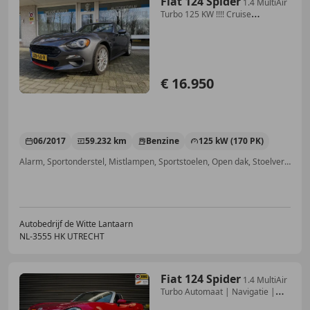
Fiat 124 Spider
1.4 MultiAir
Turbo 125 KW !!!! Cruise
contr./Airco
€ 16.950
06/2017
59.232 km
Benzine
125 kW (170 PK)
Alarm, Sportonderstel, Mistlampen, Sportstoelen, Open dak, Stoelverwarming, LED verlichting, Centrale deurvergrendeling met afstandsbediening
Autobedrijf de Witte Lantaarn
NL-3555 HK UTRECHT
Fiat 124 Spider
1.4 MultiAir
Turbo Automaat | Navigatie |
Clima |