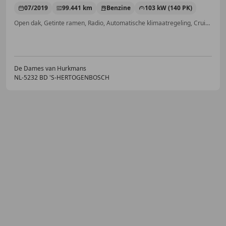
07/2019
99.441 km
Benzine
103 kW (140 PK)
Open dak, Getinte ramen, Radio, Automatische klimaatregeling, Cruise control, Stoelverwarming, Parkeerhulp met camera, Centrale deurvergrendeling met afstandsbediening
De Dames van Hurkmans
NL-5232 BD 'S-HERTOGENBOSCH