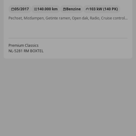
05/2017
140.000 km
Benzine
103 kW (140 PK)
Pechset, Mistlampen, Getinte ramen, Open dak, Radio, Cruise control, Electronic Stability Program
Premium Classics
NL-5281 RM BOXTEL