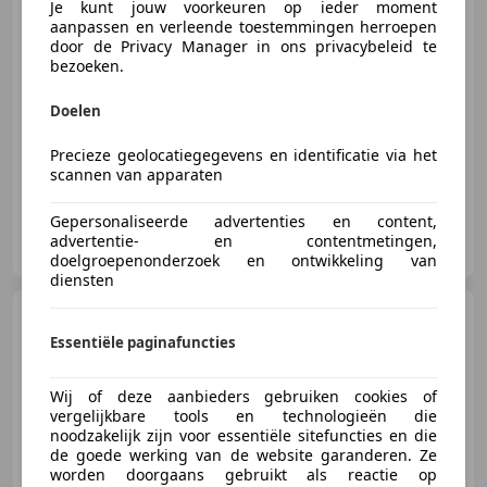
€ 33.990
Je kunt jouw voorkeuren op ieder moment
aanpassen en verleende toestemmingen herroepen
door de Privacy Manager in ons privacybeleid te
bezoeken.
02/2017
61.605 km
Benzine
125 kW (170 PK)
Doelen
Navigatiesysteem, Sportonderstel, Sportstoelen, Open dak, LED verlichting, Stoelverwarming, Mistlampen, Automatische klimaatregeling
Precieze geolocatiegegevens en identificatie via het
scannen van apparaten
Gepersonaliseerde advertenties en content,
Jekel-Automotive
advertentie- en contentmetingen,
NL-3871 MV HOEVELAKEN
doelgroepenonderzoek en ontwikkeling van
diensten
Fiat 124 Spider
1.4 MultiAir
Turbo Lusso. Wij zijn altijd de
Essentiële paginafuncties
goedk
Wij of deze aanbieders gebruiken cookies of
vergelijkbare tools en technologieën die
noodzakelijk zijn voor essentiële sitefuncties en die
€ 17.995
de goede werking van de website garanderen. Ze
worden doorgaans gebruikt als reactie op