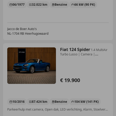
06/1977
32.022 km
Benzine
66 kW (90 PK)
Jacco de Boer Auto's
NL-1704 RB Heerhugowaard
Fiat 124 Spider
1.4 MultiAir
Turbo Lusso | Camera |
Stoelverwarmin
€ 19.900
10/2016
87.424 km
Benzine
104 kW (141 PK)
Parkeerhulp met camera, Open dak, LED verlichting, Alarm, Stoelverwarming, Cruise control, Centrale deurvergrendeling met afstandsbediening, Startonderbreker