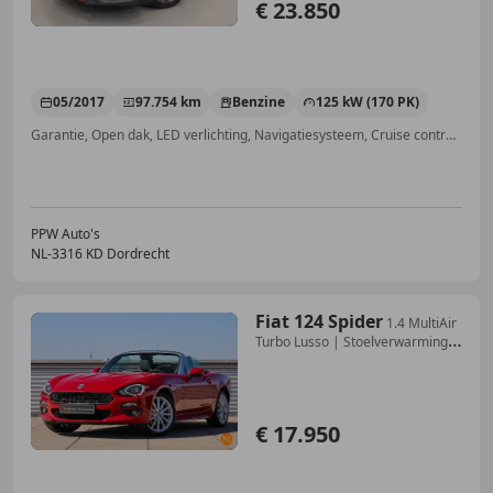
€ 23.850
05/2017
97.754 km
Benzine
125 kW (170 PK)
Garantie, Open dak, LED verlichting, Navigatiesysteem, Cruise control, Stoelverwarming, Alarm, Grootlichtassistent
PPW Auto's
NL-3316 KD Dordrecht
Fiat 124 Spider
1.4 MultiAir
Turbo Lusso | Stoelverwarming |
Bose
€ 17.950