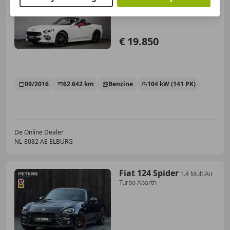
|Bose|Leder|Stoelverw|
€ 19.850
09/2016
62.642 km
Benzine
104 kW (141 PK)
De Online Dealer
NL-8082 AE ELBURG
Fiat 124 Spider
1.4 MultiAir
Turbo Abarth