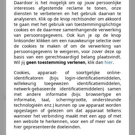
Daardoor is het mogelijk om op jouw persoonlijke
interesses afgestemde reclame te tonen, onze
diensten te verbeteren en het gebruik daarvan te
analyseren. Klik op de knop rechtsonder om akkoord
€ 22.950
te gaan met het gebruik van toestemmingsplichtige
cookies en de daarmee samenhangende verwerking
van persoonsgegevens. Ook kun je op de knop
linksonder klikken om een nauwkeurige selectie over
de cookies te maken of om de verwerking van
06/2018
64.284 km
Benzine
103 kW (140 PK)
persoonsgegevens te weigeren, voor zover deze op
Open dak, Garantie, Stoelverwarming, Automatische klimaatregeling, Alarm, LED verlichting, Navigatiesysteem, Lichtmetalen velgen
basis van een gerechtvaardigd belang plaatsvindt.
Wil jij
geen toestemming verlenen
, klik dan
hier
.
Cookies, apparaat- of soortgelijke online-
identificatoren (bijv. login-identificatiemiddelen,
Autobedrijf van Mensvoort
willekeurig toegewezen identificatiemiddelen,
NL-5595 CB LEENDE
netwerk-gebaseerde identificatiemiddelen) samen
met andere informatie (bijv. browsertype en
informatie, taal, schermgrootte, ondersteunde
technologieën enz.) kunnen op uw apparaat worden
Fiat 124 Spider
1.4 MultiAir
opgeslagen of gelezen om dat apparaat telkens
Turbo Abarth Apple CarPlay,
wanneer het verbinding maakt met een app of met
Unieke au
een website te herkennen, voor een of meer van de
hier gepresenteerde doeleinden.