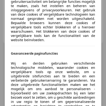
gebruikersactiviteit om belangrijke functies mogelijk
te maken, zoals het instellen en beheren van
inloggegevens of privacyvoorkeuren. Het gebruik
02/2017
50.223 km
Benzine
103 kW (140 PK)
van deze cookies of vergelijkbare technologieën kan
normaal gesproken niet worden uitgeschakeld.
Bepaalde browsers kunnen deze cookies of
vergelijkbare tools echter blokkeren of u hierover
waarschuwen. Het blokkeren van deze cookies of
Autobedrijf Kommerin
vergelijkbare tools kan de functionaliteit van de
NL-1231 KS LOOSDRECHT
website beïnvloeden.
Geavanceerde paginafuncties
Wij en derden gebruiken verschillende
technologische middelen, waaronder cookies en
vergelijkbare tools op onze website, om u
uitgebreide sitefuncties aan te bieden en een
verbeterde gebruikerservaring te garanderen. Via
deze uitgebreide functionaliteiten maken we het
mogelijk om ons aanbod te personaliseren -
bijvoorbeeld om uw zoekopdrachten bij een later
bezoek voort te zetten, om u geschikte aanbiedingen
in uw regio te tonen of om gepersonaliseerde
advertenties en berichten te verstrekken en te