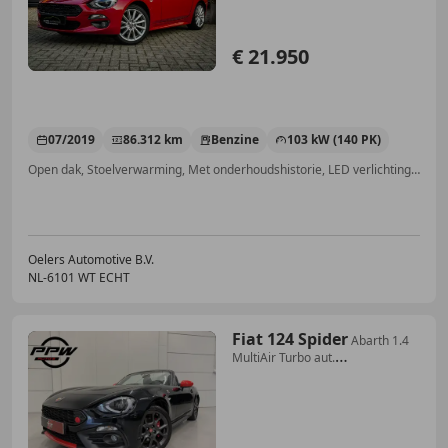
€ 21.950
07/2019
86.312 km
Benzine
103 kW (140 PK)
Open dak, Stoelverwarming, Met onderhoudshistorie, LED verlichting, Automatische klimaatregeling, Cruise control, Regensensor, Mistlampen
Oelers Automotive B.V.
NL-6101 WT ECHT
Fiat 124 Spider
Abarth 1.4
MultiAir Turbo aut.
LED/BOSE/ZWART-LEER