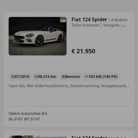
Fiat 124 Spider
1.4 MultiAir
Turbo Automaat | Navigatie |
Parelmoe
€ 21.950
07/2019
98.314 km
Benzine
103 kW (140 PK)
Open dak, Met onderhoudshistorie, Stoelverwarming, Navigatiesysteem, Automatische klimaatregeling, Centrale deurvergrendeling met afstandsbediening, LED verlichting, Keyless Entry
Oelers Automotive B.V.
NL-6101 WT ECHT
Fiat 124 Spider