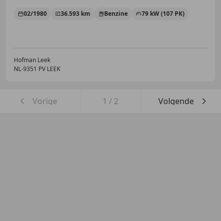
02/1980
36.593 km
Benzine
79 kW (107 PK)
Hofman Leek
NL-9351 PV LEEK
Vorige
1
/
2
Volgende