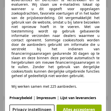
evalueren. Wij slaan uw e-mailadres lokaal op
wanneer u dit opgeeft voor opgeslagen
Fiat 124 Spider
zoekopdrachten, favoriete voertuigen of in het kader
1.4 MultiAir
van de prijsbeoordeling. Dit vergemakkelijkt het
Turbo Lusso Sport Leer Navi
Camera Bo
gebruik van de website, omdat u bij latere bezoeken
niet opnieuw hoeft in te voeren. Met uw
toestemming wordt op gebruik gebaseerde
informatie verzonden naar dealers waarmee u
contact opneemt. Sommige cookies/tools worden
€ 24.440
door de aanbieders gebruikt om informatie die u
verstrekt bij het indienen van
financieringsaanvragen gedurende 30 dagen op te
slaan en deze binnen deze periode automatisch te
hergebruiken om nieuwe financieringsaanvragen in
03/2019
9.012 km
Benzine
103 kW (140 PK)
te vullen. Zonder het gebruik van dergelijke
cookies/tools kunnen dergelijke uitgebreide functies
geheel of gedeeltelijk niet worden gebruikt.
Benschop Automotive
Wij werken samen met 225 aanbieders.
NL-2872 ZR Schoonhoven
|
|
Privacybeleid
Impressum
Lijst van leveranciers
Fiat 124 Spider
1.4 170PK
Privacy instellingen
Alles accepteren
Turbo Lusso