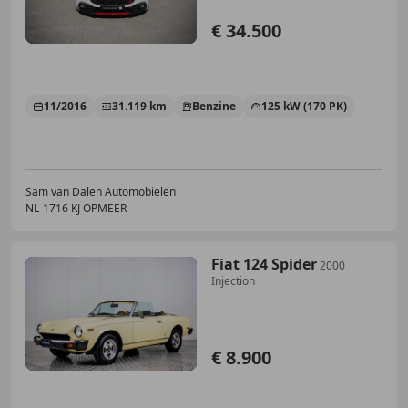
€ 34.500
11/2016
31.119 km
Benzine
125 kW (170 PK)
Sam van Dalen Automobielen
NL-1716 KJ OPMEER
Fiat 124 Spider
2000
Injection
€ 8.900