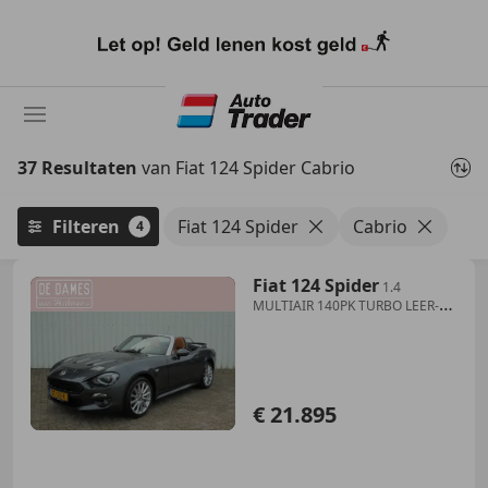
Ga
naar
hoofdinhoud
37 Resultaten
van Fiat 124 Spider Cabrio
Filteren
Fiat 124 Spider
Cabrio
4
Fiat 124 Spider
1.4
MULTIAIR 140PK TURBO LEER-
NAVI NL-AUTO
€ 21.895