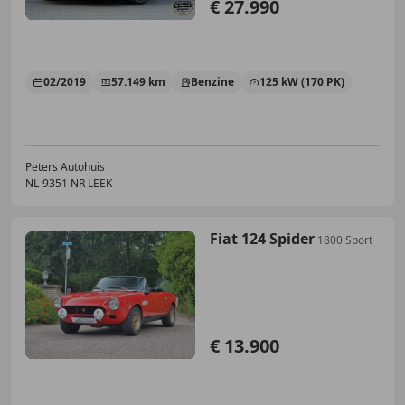
€ 27.990
02/2019
57.149 km
Benzine
125 kW (170 PK)
Peters Autohuis
NL-9351 NR LEEK
Fiat 124 Spider
1800 Sport
€ 13.900