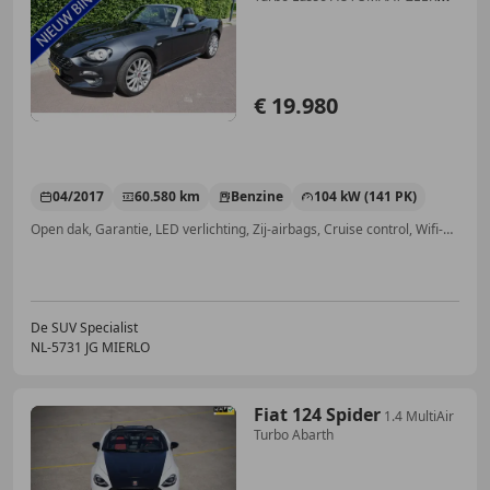
MOOI!
€ 19.980
04/2017
60.580 km
Benzine
104 kW (141 PK)
Open dak, Garantie, LED verlichting, Zij-airbags, Cruise control, Wifi-hotspot, Mistlampen, Startonderbreker
De SUV Specialist
NL-5731 JG MIERLO
Fiat 124 Spider
1.4 MultiAir
Turbo Abarth