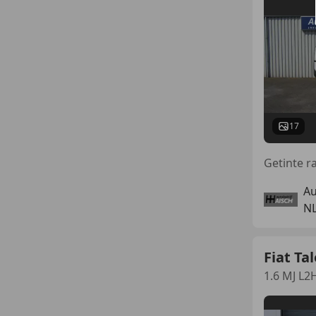
17
Au
N
Fiat Ta
1.6 MJ L2