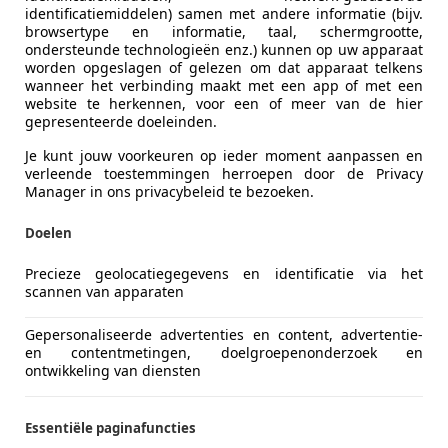
identificatiemiddelen) samen met andere informatie (bijv.
n den Hurk Bedrijfswagens
browsertype en informatie, taal, schermgrootte,
ondersteunde technologieën enz.) kunnen op uw apparaat
L-5706 LD HELMOND
worden opgeslagen of gelezen om dat apparaat telkens
wanneer het verbinding maakt met een app of met een
website te herkennen, voor een of meer van de hier
gepresenteerde doeleinden.
Je kunt jouw voorkeuren op ieder moment aanpassen en
verleende toestemmingen herroepen door de Privacy
Manager in ons privacybeleid te bezoeken.
Doelen
Precieze geolocatiegegevens en identificatie via het
scannen van apparaten
Gepersonaliseerde advertenties en content, advertentie-
en contentmetingen, doelgroepenonderzoek en
ontwikkeling van diensten
lento
Essentiële paginafuncties
oJet L2H1 Basis Airco Alarm Handel/Export