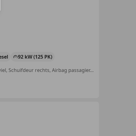
esel
92 kW (125 PK)
Getinte ramen, Alarm, Mistlampen, Centrale vergrendeling, Reservewiel, Schuifdeur rechts, Airbag passagier, Radio