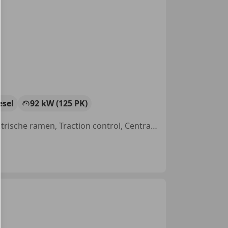
esel
92 kW (125 PK)
Alarm, Airconditioning, Multifunctioneel stuurwiel, Lendensteun, Elektrische ramen, Traction control, Centrale vergrendeling, Elektrisch verstelbare buitenspiegels