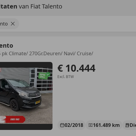
ltaten
van Fiat Talento
ento
lento
5 pk Climate/ 270Gr.Deuren/ Navi/ Cruise/
€ 10.444
Excl. BTW
02/2018
161.489 km
Di