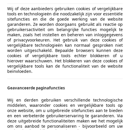
€ 9.990
Wij of deze aanbieders gebruiken cookies of vergelijkbare
tools en technologieën die noodzakelijk zijn voor essentiële
sitefuncties en die de goede werking van de website
garanderen. Ze worden doorgaans gebruikt als reactie op
gebruikersactiviteit om belangrijke functies mogelijk te
maken, zoals het instellen en beheren van inloggegevens
of privacyvoorkeuren. Het gebruik van deze cookies of
vergelijkbare technologieën kan normaal gesproken niet
worden uitgeschakeld. Bepaalde browsers kunnen deze
cookies of vergelijkbare tools echter blokkeren of u
02/2019
117.363 km
Di
hierover waarschuwen. Het blokkeren van deze cookies of
vergelijkbare tools kan de functionaliteit van de website
beïnvloeden.
rocars
Geavanceerde paginafuncties
-5663 PA Geldrop
Wij en derden gebruiken verschillende technologische
middelen, waaronder cookies en vergelijkbare tools op
lento
onze website, om u uitgebreide sitefuncties aan te bieden
en een verbeterde gebruikerservaring te garanderen. Via
et L2H1 / Imperiaal / Nap / Navi
deze uitgebreide functionaliteiten maken we het mogelijk
om ons aanbod te personaliseren - bijvoorbeeld om uw