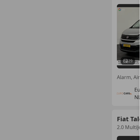
29
Eu
NL
Fiat Ta
2.0 MultiJ