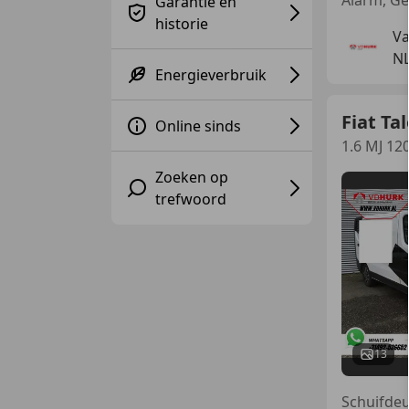
Garantie en
historie
Va
N
Energieverbruik
Fiat Ta
Online sinds
1.6 MJ 12
Zoeken op
trefwoord
13