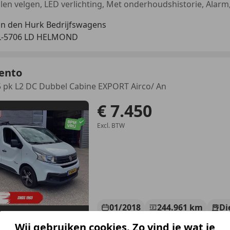
n den Hurk Bedrijfswagens
L-5706 LD HELMOND
lento
5 pk L2 DC Dubbel Cabine EXPORT Airco/ An
€ 7.450
Excl. BTW
01/2018
244.961 km
Di
Wij gebruiken cookies. Zo vind je wat je