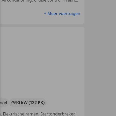
+ Meer voertuigen
esel
90 kW (122 PK)
Schuifdeur links, Alarm, Getinte ramen, Airconditioning, Lendensteun, Elektrische ramen, Startonderbreker, Navigatiesysteem