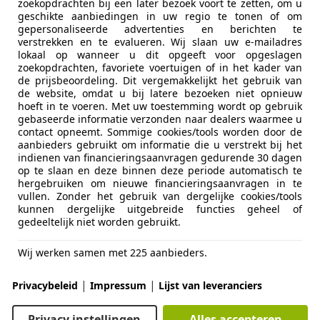
€ 14.950
zoekopdrachten bij een later bezoek voort te zetten, om u
geschikte aanbiedingen in uw regio te tonen of om
Excl. BTW
gepersonaliseerde advertenties en berichten te
verstrekken en te evalueren. Wij slaan uw e-mailadres
lokaal op wanneer u dit opgeeft voor opgeslagen
zoekopdrachten, favoriete voertuigen of in het kader van
de prijsbeoordeling. Dit vergemakkelijkt het gebruik van
de website, omdat u bij latere bezoeken niet opnieuw
hoeft in te voeren. Met uw toestemming wordt op gebruik
gebaseerde informatie verzonden naar dealers waarmee u
contact opneemt. Sommige cookies/tools worden door de
04/2021
66.288 km
Die
aanbieders gebruikt om informatie die u verstrekt bij het
indienen van financieringsaanvragen gedurende 30 dagen
op te slaan en deze binnen deze periode automatisch te
hergebruiken om nieuwe financieringsaanvragen in te
vullen. Zonder het gebruik van dergelijke cookies/tools
Brom Auto's
kunnen dergelijke uitgebreide functies geheel of
AC ZEEWOLDE
gedeeltelijk niet worden gebruikt.
Wij werken samen met 225 aanbieders.
lento
|
|
oJet 125pk S&S L1H1 270 AUTO START NIET E
Privacybeleid
Impressum
Lijst van leveranciers
€ 3.000
Privacy instellingen
Alles accepteren