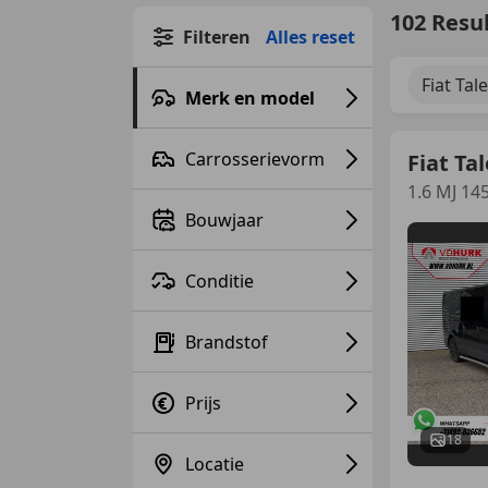
102 Resu
Filteren
Alles reset
Fiat Tal
Merk en model
Carrosserievorm
Fiat Ta
1.6 MJ 14
Bouwjaar
Conditie
Brandstof
Prijs
18
Locatie