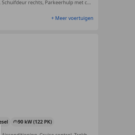
Lichtmetalen velgen, LED verlichting, Met onderhoudshistorie, Alarm, Schuifdeur rechts, Parkeerhulp met camera, Regensensor, Airconditioning
+ Meer voertuigen
esel
90 kW (122 PK)
Alarm, Getinte ramen, Lichtmetalen velgen, Parkeerhulp met camera, Airconditioning, Cruise control, Trekhaak, Android Auto