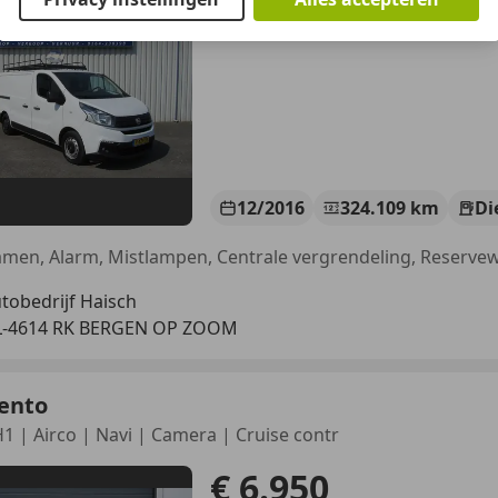
Excl. BTW
12/2016
324.109 km
Di
tobedrijf Haisch
L-4614 RK BERGEN OP ZOOM
lento
H1 | Airco | Navi | Camera | Cruise contr
€ 6.950