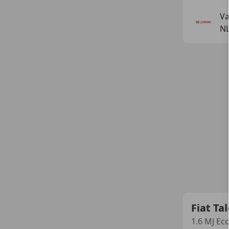
Va
N
Fiat Ta
1.6 MJ Ec