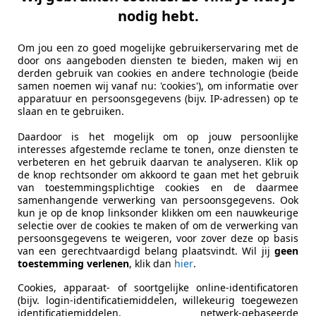
nodig hebt.
n den Hurk Bedrijfswagens
L-5706 LD HELMOND
Om jou een zo goed mogelijke gebruikerservaring met de
door ons aangeboden diensten te bieden, maken wij en
derden gebruik van cookies en andere technologie (beide
samen noemen wij vanaf nu: 'cookies'), om informatie over
lento
apparatuur en persoonsgegevens (bijv. IP-adressen) op te
slaan en te gebruiken.
0 pk L2 EXPORT 3 Pers./ 2xSchuifdeur/ Nav
Daardoor is het mogelijk om op jouw persoonlijke
€ 6.950
interesses afgestemde reclame te tonen, onze diensten te
verbeteren en het gebruik daarvan te analyseren. Klik op
Excl. BTW
de knop rechtsonder om akkoord te gaan met het gebruik
van toestemmingsplichtige cookies en de daarmee
samenhangende verwerking van persoonsgegevens. Ook
kun je op de knop linksonder klikken om een nauwkeurige
selectie over de cookies te maken of om de verwerking van
persoonsgegevens te weigeren, voor zover deze op basis
van een gerechtvaardigd belang plaatsvindt. Wil jij
geen
toestemming verlenen
, klik dan
hier
.
01/2020
274.298 km
Di
Cookies, apparaat- of soortgelijke online-identificatoren
(bijv. login-identificatiemiddelen, willekeurig toegewezen
identificatiemiddelen, netwerk-gebaseerde