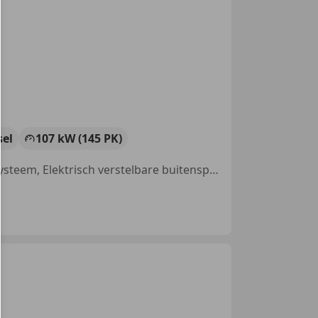
sel
107 kW (145 PK)
Met onderhoudshistorie, Lendensteun, Startonderbreker, Navigatiesysteem, Elektrisch verstelbare buitenspiegels, Armsteun, Elektrische ramen, Multifunctioneel stuurwiel