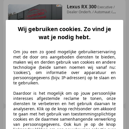
Lexus RX 300
Executive /
Dealer Onderh. / Automaat /
Leder / Na
Wij gebruiken cookies. Zo vind je
wat je nodig hebt.
€ 7.499
Om jou een zo goed mogelijke gebruikerservaring
met de door ons aangeboden diensten te bieden,
maken wij en derden gebruik van cookies en andere
03/2004
197.037 km
Benzine
150 kW (204 PK)
technologie (beide samen noemen wij vanaf nu:
'cookies'), om informatie over apparatuur en
persoonsgegevens (bijv. IP-adressen) op te slaan en
te gebruiken.
Autocentrum Beilen
Daardoor is het mogelijk om op jouw persoonlijke
NL-9411 VR BEILEN
interesses afgestemde reclame te tonen, onze
diensten te verbeteren en het gebruik daarvan te
analyseren. Klik op de knop rechtsonder om akkoord
te gaan met het gebruik van toestemmingsplichtige
Lexus RX 300
V6 (Nieuwe
cookies en de daarmee samenhangende verwerking
riem+waterpomp+beurt) 1e
van persoonsgegevens. Ook kun je op de knop
eigenaar NAP