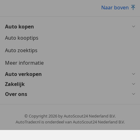
Naar boven
Auto kopen
Auto kooptips
Auto zoektips
Meer informatie
Auto verkopen
Zakelijk
Over ons
© Copyright
2026
by AutoScout24 Nederland B.V.
AutoTrader.nl is onderdeel van AutoScout24 Nederland B.V.