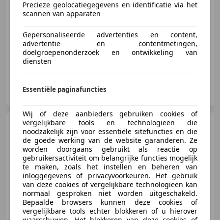
Precieze geolocatiegegevens en identificatie via het
scannen van apparaten
Gepersonaliseerde advertenties en content,
05/2004
136.750 km
Benzine
150 kW (204 PK)
advertentie- en contentmetingen,
doelgroepenonderzoek en ontwikkeling van
diensten
Youngtimers Betuwe B.V.
Essentiële paginafuncties
NL-4033 AA LIENDEN
Wij of deze aanbieders gebruiken cookies of
vergelijkbare tools en technologieën die
Lexus RX 300
President #
noodzakelijk zijn voor essentiële sitefuncties en die
Leder # Navi # Camera # 18" #
de goede werking van de website garanderen. Ze
Dealer o
worden doorgaans gebruikt als reactie op
gebruikersactiviteit om belangrijke functies mogelijk
te maken, zoals het instellen en beheren van
inloggegevens of privacyvoorkeuren. Het gebruik
€ 8.600
van deze cookies of vergelijkbare technologieën kan
normaal gesproken niet worden uitgeschakeld.
Bepaalde browsers kunnen deze cookies of
vergelijkbare tools echter blokkeren of u hierover
waarschuwen. Het blokkeren van deze cookies of