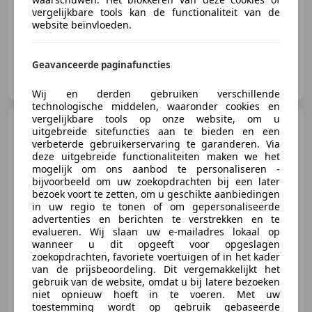
03/2004
167.509 km
Benzine
150 kW (204 PK)
vergelijkbare tools kan de functionaliteit van de
website beïnvloeden.
Geavanceerde paginafuncties
Autohuis Gelderland
NL-3882 TN PUTTEN
Wij en derden gebruiken verschillende
technologische middelen, waaronder cookies en
vergelijkbare tools op onze website, om u
Lexus RX 300
Executive|
uitgebreide sitefuncties aan te bieden en een
NAP | veel opties
verbeterde gebruikerservaring te garanderen. Via
deze uitgebreide functionaliteiten maken we het
mogelijk om ons aanbod te personaliseren -
bijvoorbeeld om uw zoekopdrachten bij een later
€ 3.995
bezoek voort te zetten, om u geschikte aanbiedingen
in uw regio te tonen of om gepersonaliseerde
advertenties en berichten te verstrekken en te
evalueren. Wij slaan uw e-mailadres lokaal op
wanneer u dit opgeeft voor opgeslagen
01/2004
183.811 km
Benzine
150 kW (204 PK)
zoekopdrachten, favoriete voertuigen of in het kader
van de prijsbeoordeling. Dit vergemakkelijkt het
gebruik van de website, omdat u bij latere bezoeken
niet opnieuw hoeft in te voeren. Met uw
toestemming wordt op gebruik gebaseerde