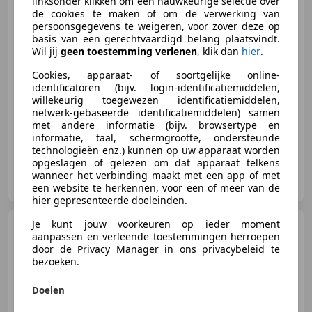
linksonder klikken om een nauwkeurige selectie over
de cookies te maken of om de verwerking van
persoonsgegevens te weigeren, voor zover deze op
basis van een gerechtvaardigd belang plaatsvindt.
€ 7.950
Wil jij
geen toestemming verlenen
, klik dan
hier
.
Cookies, apparaat- of soortgelijke online-
identificatoren (bijv. login-identificatiemiddelen,
willekeurig toegewezen identificatiemiddelen,
01/2003
199.832 km
Benzine
148 kW (201 PK)
netwerk-gebaseerde identificatiemiddelen) samen
met andere informatie (bijv. browsertype en
informatie, taal, schermgrootte, ondersteunde
technologieën enz.) kunnen op uw apparaat worden
opgeslagen of gelezen om dat apparaat telkens
Withuis Auto's B.V.
wanneer het verbinding maakt met een app of met
NL-4261 TV WIJK EN AALBURG
een website te herkennen, voor een of meer van de
hier gepresenteerde doeleinden.
Je kunt jouw voorkeuren op ieder moment
Lexus RX 300
3.0 V6 AWD
aanpassen en verleende toestemmingen herroepen
AUT Executive 136.750 Km
door de Privacy Manager in ons privacybeleid te
Youngtimer
bezoeken.
Doelen
€ 10.950