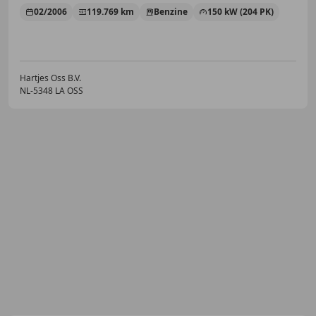
02/2006
119.769 km
Benzine
150 kW (204 PK)
Hartjes Oss B.V.
NL-5348 LA OSS