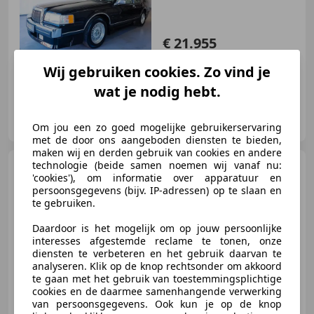
€ 21.955
Wij gebruiken cookies. Zo vind je
06/1991
107.000 km
Benzine
168 kW (228 PK)
wat je nodig hebt.
Automobile Reinhardt
DE-74388 Talheim
Om jou een zo goed mogelijke gebruikerservaring
met de door ons aangeboden diensten te bieden,
maken wij en derden gebruik van cookies en andere
technologie (beide samen noemen wij vanaf nu:
Lincoln Mark
LT 5.4L V8 4x4
'cookies'), om informatie over apparatuur en
| LPG | Koppen gereviseerd
persoonsgegevens (bijv. IP-adressen) op te slaan en
te gebruiken.
Daardoor is het mogelijk om op jouw persoonlijke
€ 15.000
interesses afgestemde reclame te tonen, onze
Excl. BTW
diensten te verbeteren en het gebruik daarvan te
analyseren. Klik op de knop rechtsonder om akkoord
te gaan met het gebruik van toestemmingsplichtige
cookies en de daarmee samenhangende verwerking
van persoonsgegevens. Ook kun je op de knop
02/2007
390.929 km
LPG
224 kW (305 PK)