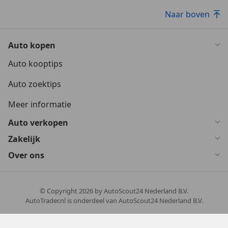
Naar boven
Auto kopen
Auto kooptips
Auto zoektips
Meer informatie
Auto verkopen
Zakelijk
Over ons
© Copyright
2026
by AutoScout24 Nederland B.V.
AutoTrader.nl is onderdeel van AutoScout24 Nederland B.V.