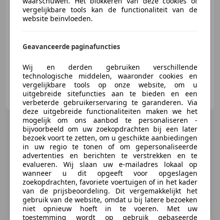
waarschuwen. Het blokkeren van deze cookies of
vergelijkbare tools kan de functionaliteit van de
website beïnvloeden.
€ 17.999
Geavanceerde paginafuncties
07/1983
25.539 km
Benzine
97 kW (132 PK)
Wij en derden gebruiken verschillende
technologische middelen, waaronder cookies en
vergelijkbare tools op onze website, om u
Automobile Alexander Aichinger e.K.
uitgebreide sitefuncties aan te bieden en een
DE-92685 Floß
verbeterde gebruikerservaring te garanderen. Via
deze uitgebreide functionaliteiten maken we het
mogelijk om ons aanbod te personaliseren -
bijvoorbeeld om uw zoekopdrachten bij een later
bezoek voort te zetten, om u geschikte aanbiedingen
in uw regio te tonen of om gepersonaliseerde
advertenties en berichten te verstrekken en te
evalueren. Wij slaan uw e-mailadres lokaal op
wanneer u dit opgeeft voor opgeslagen
zoekopdrachten, favoriete voertuigen of in het kader
van de prijsbeoordeling. Dit vergemakkelijkt het
gebruik van de website, omdat u bij latere bezoeken
niet opnieuw hoeft in te voeren. Met uw
toestemming wordt op gebruik gebaseerde