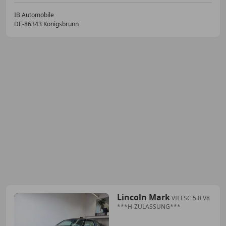
IB Automobile
DE-86343 Königsbrunn
Lincoln Mark
VII LSC 5.0 V8
***H-ZULASSUNG***