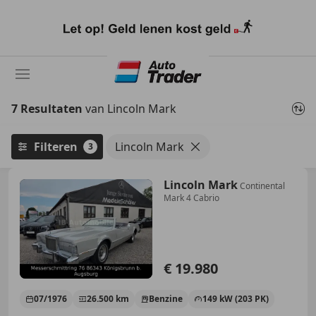
Ga
naar
hoofdinhoud
7 Resultaten
van Lincoln Mark
Filteren
Lincoln Mark
3
Lincoln Mark
Continental
Mark 4 Cabrio
€ 19.980
07/1976
26.500 km
Benzine
149 kW (203 PK)