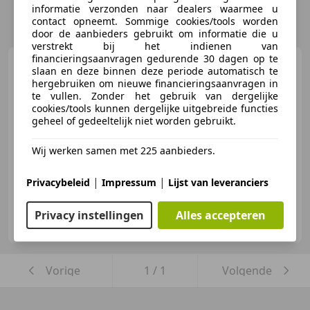
informatie verzonden naar dealers waarmee u
contact opneemt. Sommige cookies/tools worden
door de aanbieders gebruikt om informatie die u
verstrekt bij het indienen van
financieringsaanvragen gedurende 30 dagen op te
Lincoln Mark
II Coupe
slaan en deze binnen deze periode automatisch te
hergebruiken om nieuwe financieringsaanvragen in
te vullen. Zonder het gebruik van dergelijke
cookies/tools kunnen dergelijke uitgebreide functies
geheel of gedeeltelijk niet worden gebruikt.
€ 19.999
Wij werken samen met 225 aanbieders.
07/1956
99.000 km
Benzine
213 kW (290 PK)
|
|
Privacybeleid
Impressum
Lijst van leveranciers
der faller GmbH
Privacy instellingen
Alles accepteren
DE-74076 Heilbronn
Vorige
1
/
1
Volgende