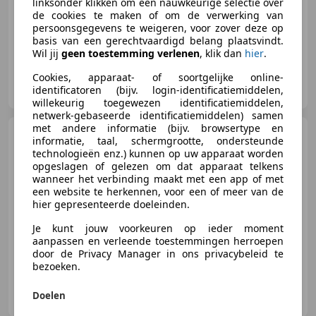
linksonder klikken om een nauwkeurige selectie over
Inruilindicatie? Stuur foto's via Whatsapp
de cookies te maken of om de verwerking van
persoonsgegevens te weigeren, voor zover deze op
basis van een gerechtvaardigd belang plaatsvindt.
Wil jij
geen toestemming verlenen
, klik dan
hier
.
Cookies, apparaat- of soortgelijke online-
Selles Auto's Kamperzeedijk B.V.
identificatoren (bijv. login-identificatiemiddelen,
NL-8281 PC GENEMUIDEN
willekeurig toegewezen identificatiemiddelen,
netwerk-gebaseerde identificatiemiddelen) samen
met andere informatie (bijv. browsertype en
Lincoln Mark
Continental +
informatie, taal, schermgrootte, ondersteunde
Schiebedach orig. ! restauriert
technologieën enz.) kunnen op uw apparaat worden
opgeslagen of gelezen om dat apparaat telkens
wanneer het verbinding maakt met een app of met
een website te herkennen, voor een of meer van de
hier gepresenteerde doeleinden.
€ 17.500
Je kunt jouw voorkeuren op ieder moment
aanpassen en verleende toestemmingen herroepen
07/1974
99.999 km
Benzine
268 kW (364 PK)
door de Privacy Manager in ons privacybeleid te
bezoeken.
Speed Stars Michael Rüdel
Doelen
DE-45356 Essen