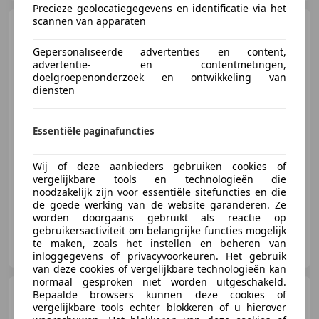
Precieze geolocatiegegevens en identificatie via het
scannen van apparaten
Lincoln Mark
VII 5.0 LSC -
Klassieker
Gepersonaliseerde advertenties en content,
advertentie- en contentmetingen,
doelgroepenonderzoek en ontwikkeling van
diensten
€ 6.950
Essentiële paginafuncties
Wij of deze aanbieders gebruiken cookies of
08/1991
460.445 km
Benzine
149 kW (203 PK)
vergelijkbare tools en technologieën die
noodzakelijk zijn voor essentiële sitefuncties en die
de goede werking van de website garanderen. Ze
worden doorgaans gebruikt als reactie op
gebruikersactiviteit om belangrijke functies mogelijk
Autohandel Henk Heikamp
te maken, zoals het instellen en beheren van
NL-3903 LK VEENENDAAL
inloggegevens of privacyvoorkeuren. Het gebruik
van deze cookies of vergelijkbare technologieën kan
normaal gesproken niet worden uitgeschakeld.
Lincoln Mark
Bepaalde browsers kunnen deze cookies of
VI H-
Zulassung Tüv Neu V8 4.8
vergelijkbare tools echter blokkeren of u hierover
Signature S.