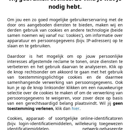
letre
nodig hebt.
S 4WD Executive Seat 112 kWh | PANORAMADAK
Om jou een zo goed mogelijke gebruikerservaring met de
€ 84.990
1
door ons aangeboden diensten te bieden, maken wij en
derden gebruik van cookies en andere technologie (beide
samen noemen wij vanaf nu: 'cookies'), om informatie over
apparatuur en persoonsgegevens (bijv. IP-adressen) op te
slaan en te gebruiken.
Daardoor is het mogelijk om op jouw persoonlijke
interesses afgestemde reclame te tonen, onze diensten te
verbeteren en het gebruik daarvan te analyseren. Klik op
de knop rechtsonder om akkoord te gaan met het gebruik
06/2024
12.745 km
Ele
van toestemmingsplichtige cookies en de daarmee
samenhangende verwerking van persoonsgegevens. Ook
kun je op de knop linksonder klikken om een nauwkeurige
tobedrijf Johan Meure
selectie over de cookies te maken of om de verwerking van
L-1446 VR PURMEREND
persoonsgegevens te weigeren, voor zover deze op basis
van een gerechtvaardigd belang plaatsvindt. Wil jij
geen
toestemming verlenen
, klik dan
hier
.
Cookies, apparaat- of soortgelijke online-identificatoren
(bijv. login-identificatiemiddelen, willekeurig toegewezen
identificatiemiddelen, netwerk-gebaseerde