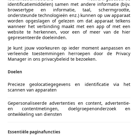
identificatiemiddelen) samen met andere informatie (bijv.
browsertype en informatie, taal, schermgrootte,
ondersteunde technologieën enz.) kunnen op uw apparaat
worden opgeslagen of gelezen om dat apparaat telkens
wanneer het verbinding maakt met een app of met een
website te herkennen, voor een of meer van de hier
gepresenteerde doeleinden.
Je kunt jouw voorkeuren op ieder moment aanpassen en
verleende toestemmingen herroepen door de Privacy
Manager in ons privacybeleid te bezoeken.
letre
Doelen
Emeya's, Emira's
Precieze geolocatiegegevens en identificatie via het
scannen van apparaten
€ 65.395
Gepersonaliseerde advertenties en content, advertentie-
en contentmetingen, doelgroepenonderzoek en
ontwikkeling van diensten
Essentiële paginafuncties