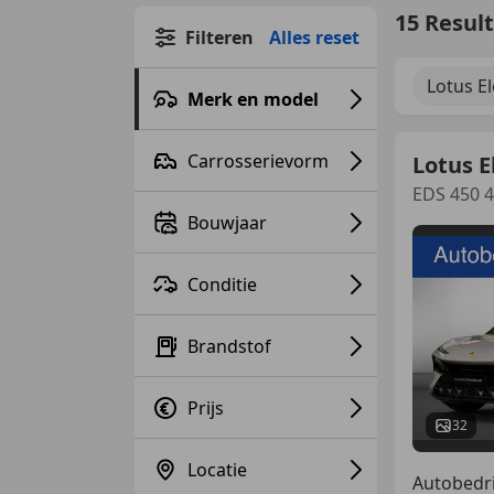
15 Resul
Filteren
Alles reset
Lotus El
Merk en model
Carrosserievorm
Lotus E
EDS 450 
Bouwjaar
Conditie
Brandstof
Prijs
32
Locatie
Autobedri