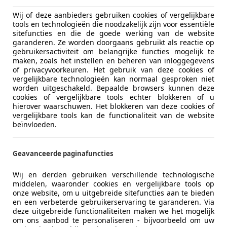
09/2023
49.790 km
Ele
Wij of deze aanbieders gebruiken cookies of vergelijkbare
tools en technologieën die noodzakelijk zijn voor essentiële
sitefuncties en die de goede werking van de website
ooi Sportscars
garanderen. Ze worden doorgaans gebruikt als reactie op
AE HOUTEN
gebruikersactiviteit om belangrijke functies mogelijk te
maken, zoals het instellen en beheren van inloggegevens
of privacyvoorkeuren. Het gebruik van deze cookies of
vergelijkbare technologieën kan normaal gesproken niet
letre
worden uitgeschakeld. Bepaalde browsers kunnen deze
4WD 112 kWh 22" Panoramadak Head Up Displa
cookies of vergelijkbare tools echter blokkeren of u
hierover waarschuwen. Het blokkeren van deze cookies of
vergelijkbare tools kan de functionaliteit van de website
€ 77.995
1
beïnvloeden.
Geavanceerde paginafuncties
Wij en derden gebruiken verschillende technologische
middelen, waaronder cookies en vergelijkbare tools op
onze website, om u uitgebreide sitefuncties aan te bieden
en een verbeterde gebruikerservaring te garanderen. Via
09/2023
49.790 km
Ele
deze uitgebreide functionaliteiten maken we het mogelijk
om ons aanbod te personaliseren - bijvoorbeeld om uw