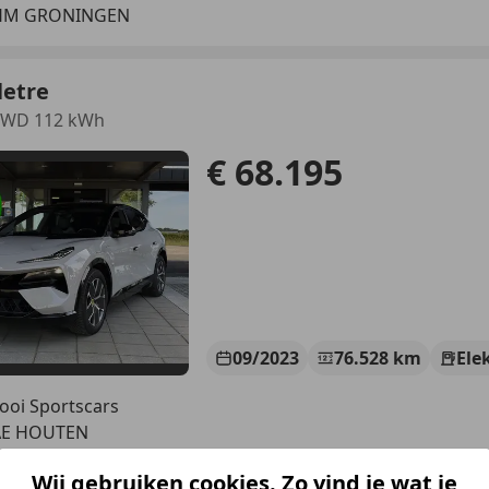
 HM GRONINGEN
letre
4WD 112 kWh
€ 68.195
09/2023
76.528 km
Ele
ooi Sportscars
AE HOUTEN
Wij gebruiken cookies. Zo vind je wat je