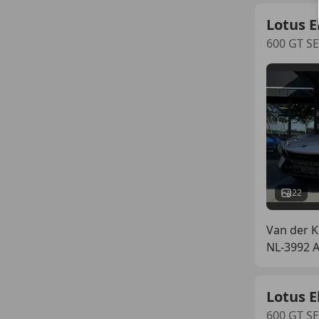
Lotus E
600 GT S
22
Van der K
NL-3992 
Lotus E
600 GT S