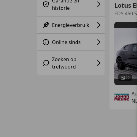
Garantie en
Lotus E
historie
EDS 450 
Energieverbruik
Online sinds
Zoeken op
trefwoord
50
Au
N