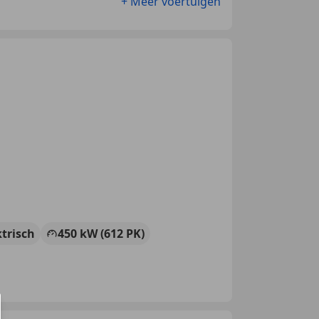
+ Meer voertuigen
ktrisch
450 kW (612 PK)