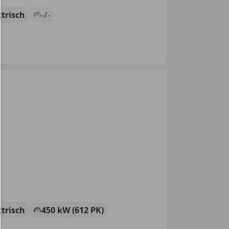
ktrisch
-/-
ktrisch
450 kW (612 PK)