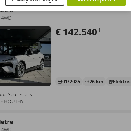
letre
E 4WD
€ 142.540
1
01/2025
26 km
Elektri
ooi Sportscars
AE HOUTEN
letre
E 4WD