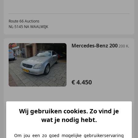
Route 66 Auctions
NL-5145 NA WAALWIJK
Mercedes-Benz 200
200 K.
€ 4.450
09/2001
138.283 km
Benzine
100 kW (136 PK)
Wij gebruiken cookies. Zo vind je
wat je nodig hebt.
Om jou een zo goed mogelijke gebruikerservaring
Autobedrijf Oosterveer de Vreugd