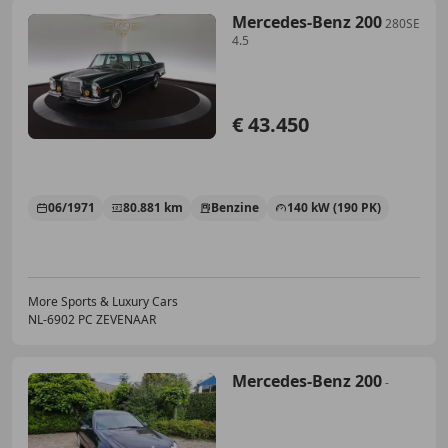
Mercedes-Benz 200
280SE
4.5
€ 43.450
06/1971
80.881 km
Benzine
140 kW (190 PK)
More Sports & Luxury Cars
NL-6902 PC ZEVENAAR
Mercedes-Benz 200
-