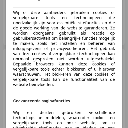
05/1982
320.627 km
Diesel
56 kW (76 PK)
Wij of deze aanbieders gebruiken cookies of
vergelijkbare tools en technologieën die
noodzakelijk zijn voor essentiële sitefuncties en die
de goede werking van de website garanderen. Ze
worden doorgaans gebruikt als reactie op
Hofman Leek
gebruikersactiviteit om belangrijke functies mogelijk
NL-9351 PV LEEK
te maken, zoals het instellen en beheren van
inloggegevens of privacyvoorkeuren. Het gebruik
van deze cookies of vergelijkbare technologieën kan
Mercedes-Benz 200
300
normaal gesproken niet worden uitgeschakeld.
TD Automaat
Bepaalde browsers kunnen deze cookies of
vergelijkbare tools echter blokkeren of u hierover
waarschuwen. Het blokkeren van deze cookies of
vergelijkbare tools kan de functionaliteit van de
€ 8.900
website beïnvloeden.
Geavanceerde paginafuncties
02/1979
399.637 km
Diesel
66 kW (90 PK)
Wij en derden gebruiken verschillende
technologische middelen, waaronder cookies en
vergelijkbare tools op onze website, om u
uitgebreide sitefuncties aan te bieden en een