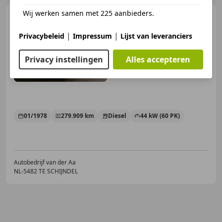
Wij werken samen met 225 aanbieders.
Mercedes-Benz 200
200 D
W123 Sedan oldimer!!
|
|
Privacybeleid
Impressum
Lijst van leveranciers
Privacy instellingen
Alles accepteren
€ 19.999
01/1978
279.909 km
Diesel
44 kW (60 PK)
Autobedrijf van der Aa
NL-5482 TE SCHIJNDEL