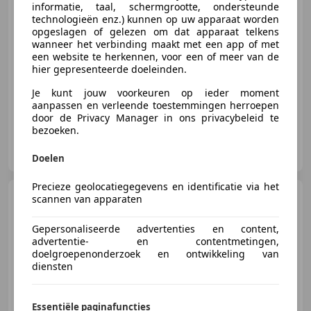
informatie, taal, schermgrootte, ondersteunde
€ 5.000
technologieën enz.) kunnen op uw apparaat worden
opgeslagen of gelezen om dat apparaat telkens
wanneer het verbinding maakt met een app of met
een website te herkennen, voor een of meer van de
hier gepresenteerde doeleinden.
02/1978
297.208 km
Benzine
-/-
Je kunt jouw voorkeuren op ieder moment
aanpassen en verleende toestemmingen herroepen
door de Privacy Manager in ons privacybeleid te
bezoeken.
Classic Car Auctions
NL-1422 AE UITHOORN
Doelen
Precieze geolocatiegegevens en identificatie via het
Mercedes-Benz 200
200D
scannen van apparaten
200 D
Gepersonaliseerde advertenties en content,
advertentie- en contentmetingen,
doelgroepenonderzoek en ontwikkeling van
€ 9.990
diensten
Essentiële paginafuncties