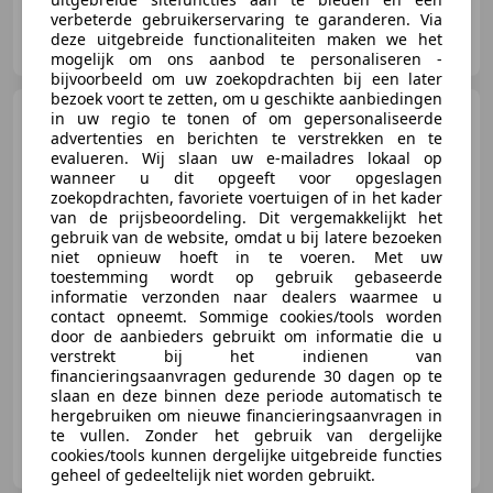
verbeterde gebruikerservaring te garanderen. Via
Hofman Leek
deze uitgebreide functionaliteiten maken we het
NL-9351 PV LEEK
mogelijk om ons aanbod te personaliseren -
bijvoorbeeld om uw zoekopdrachten bij een later
bezoek voort te zetten, om u geschikte aanbiedingen
Mercedes-Benz 200
in uw regio te tonen of om gepersonaliseerde
W124
E
advertenties en berichten te verstrekken en te
evalueren. Wij slaan uw e-mailadres lokaal op
wanneer u dit opgeeft voor opgeslagen
zoekopdrachten, favoriete voertuigen of in het kader
van de prijsbeoordeling. Dit vergemakkelijkt het
gebruik van de website, omdat u bij latere bezoeken
€ 19.750
niet opnieuw hoeft in te voeren. Met uw
toestemming wordt op gebruik gebaseerde
informatie verzonden naar dealers waarmee u
contact opneemt. Sommige cookies/tools worden
door de aanbieders gebruikt om informatie die u
01/1994
1 km
Benzine
-/-
verstrekt bij het indienen van
financieringsaanvragen gedurende 30 dagen op te
slaan en deze binnen deze periode automatisch te
hergebruiken om nieuwe financieringsaanvragen in
te vullen. Zonder het gebruik van dergelijke
Geevers Classic Cars B.V.
cookies/tools kunnen dergelijke uitgebreide functies
NL-5721 VH ASTEN
geheel of gedeeltelijk niet worden gebruikt.