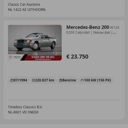
Classic Car Auctions
NL-1422 AE UITHOORN
Mercedes-Benz 200
W124
E200 Cabriolet | Nieuw dak |
Volledig gedocum
€ 23.750
07/1994
220.827 km
Benzine
100 kW (136 PK)
Timeless Classics B.V.
NL-8601 VD SNEEK