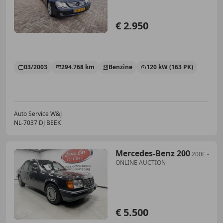
€ 2.950
03/2003
294.768 km
Benzine
120 kW (163 PK)
Auto Service W&J
NL-7037 DJ BEEK
Mercedes-Benz 200
200E -
ONLINE AUCTION
€ 5.500