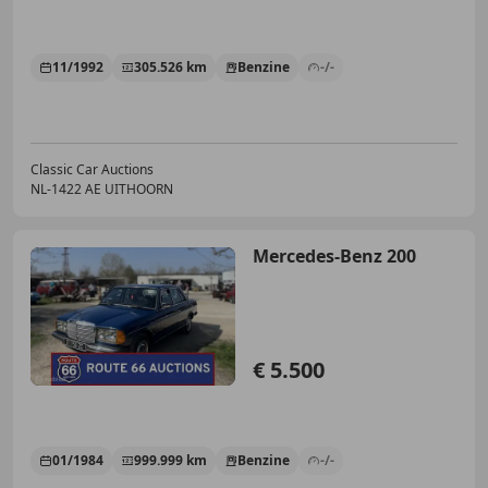
11/1992
305.526 km
Benzine
-/-
Classic Car Auctions
NL-1422 AE UITHOORN
Mercedes-Benz 200
€ 5.500
01/1984
999.999 km
Benzine
-/-