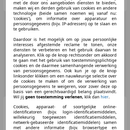
met de door ons aangeboden diensten te bieden,
NL-2295 LG KWINTSHEUL
maken wij en derden gebruik van cookies en andere
technologie (beide samen noemen wij vanaf nu:
'cookies'), om informatie over apparatuur en
persoonsgegevens (bijv. IP-adressen) op te slaan en
te gebruiken.
Daardoor is het mogelijk om op jouw persoonlijke
interesses afgestemde reclame te tonen, onze
diensten te verbeteren en het gebruik daarvan te
analyseren. Klik op de knop rechtsonder om akkoord
te gaan met het gebruik van toestemmingsplichtige
cookies en de daarmee samenhangende verwerking
van persoonsgegevens. Ook kun je op de knop
linksonder klikken om een nauwkeurige selectie over
de cookies te maken of om de verwerking van
persoonsgegevens te weigeren, voor zover deze op
basis van een gerechtvaardigd belang plaatsvindt.
Wil jij
geen toestemming verlenen
, klik dan
hier
.
Mercedes-Benz 200
-
Cookies, apparaat- of soortgelijke online-
ONLINE AUCTION
identificatoren (bijv. login-identificatiemiddelen,
willekeurig toegewezen identificatiemiddelen,
netwerk-gebaseerde identificatiemiddelen) samen
met andere informatie (bijv. browsertype en