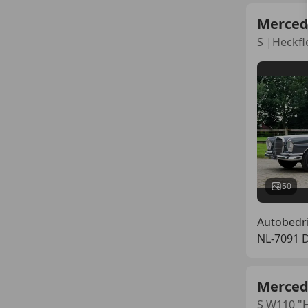
Merced
S |Heckfl
50
Autobedri
NL-7091 
Merced
S W110 "H