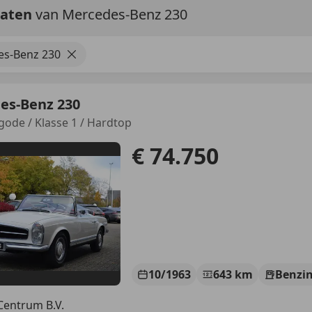
taten
van Mercedes-Benz 230
s-Benz 230
es-Benz 230
gode / Klasse 1 / Hardtop
€ 74.750
10/1963
643 km
Benzi
Centrum B.V.