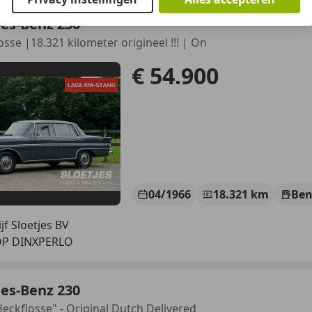
es-Benz 230
osse |18.321 kilometer origineel !!! | On
€ 54.900
04/1966
18.321 km
Ben
jf Sloetjes BV
DP DINXPERLO
es-Benz 230
eckflosse" - Original Dutch Delivered