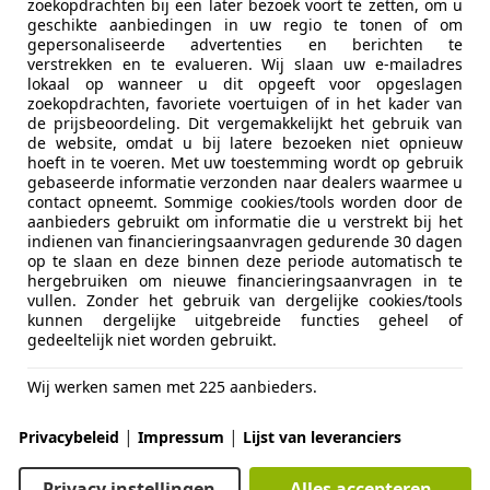
zoekopdrachten bij een later bezoek voort te zetten, om u
eek
geschikte aanbiedingen in uw regio te tonen of om
PV LEEK
gepersonaliseerde advertenties en berichten te
verstrekken en te evalueren. Wij slaan uw e-mailadres
lokaal op wanneer u dit opgeeft voor opgeslagen
zoekopdrachten, favoriete voertuigen of in het kader van
es-Benz 230
de prijsbeoordeling. Dit vergemakkelijkt het gebruik van
de website, omdat u bij latere bezoeken niet opnieuw
hoeft in te voeren. Met uw toestemming wordt op gebruik
€ 4.500
gebaseerde informatie verzonden naar dealers waarmee u
contact opneemt. Sommige cookies/tools worden door de
aanbieders gebruikt om informatie die u verstrekt bij het
indienen van financieringsaanvragen gedurende 30 dagen
op te slaan en deze binnen deze periode automatisch te
hergebruiken om nieuwe financieringsaanvragen in te
vullen. Zonder het gebruik van dergelijke cookies/tools
kunnen dergelijke uitgebreide functies geheel of
gedeeltelijk niet worden gebruikt.
01/1983
999.999 km
Be
Wij werken samen met 225 aanbieders.
Auctions
|
|
Privacybeleid
Impressum
Lijst van leveranciers
NA WAALWIJK
Privacy instellingen
Alles accepteren