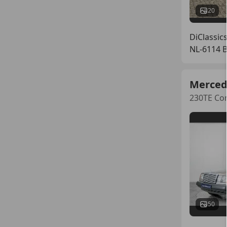
20
DiClassic
NL-6114 
Merced
230TE Co
50