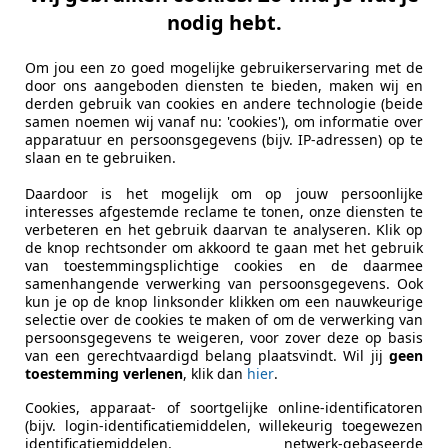
es-Benz 230
nodig hebt.
Om jou een zo goed mogelijke gebruikerservaring met de
€ 7.500
door ons aangeboden diensten te bieden, maken wij en
derden gebruik van cookies en andere technologie (beide
samen noemen wij vanaf nu: 'cookies'), om informatie over
apparatuur en persoonsgegevens (bijv. IP-adressen) op te
slaan en te gebruiken.
Daardoor is het mogelijk om op jouw persoonlijke
interesses afgestemde reclame te tonen, onze diensten te
verbeteren en het gebruik daarvan te analyseren. Klik op
de knop rechtsonder om akkoord te gaan met het gebruik
01/1988
999.999 km
Be
van toestemmingsplichtige cookies en de daarmee
samenhangende verwerking van persoonsgegevens. Ook
kun je op de knop linksonder klikken om een nauwkeurige
Auctions
selectie over de cookies te maken of om de verwerking van
NA WAALWIJK
persoonsgegevens te weigeren, voor zover deze op basis
van een gerechtvaardigd belang plaatsvindt. Wil jij
geen
toestemming verlenen
, klik dan
hier
.
Cookies, apparaat- of soortgelijke online-identificatoren
(bijv. login-identificatiemiddelen, willekeurig toegewezen
identificatiemiddelen, netwerk-gebaseerde