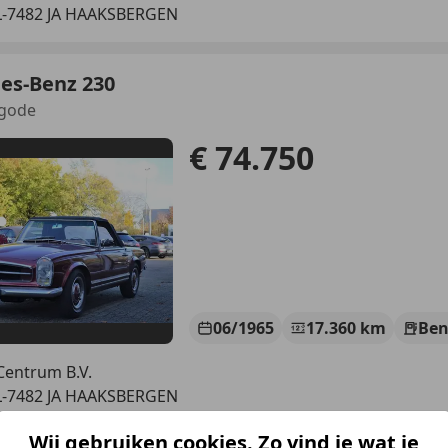
-7482 JA HAAKSBERGEN
es-Benz 230
agode
€ 74.750
06/1965
17.360 km
Ben
Centrum B.V.
-7482 JA HAAKSBERGEN
Wij gebruiken cookies. Zo vind je wat je