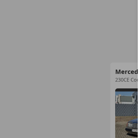
Merced
230CE Co