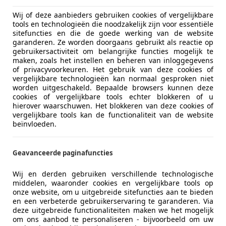
01/1988
155.254 km
Be
Wij of deze aanbieders gebruiken cookies of vergelijkbare
tools en technologieën die noodzakelijk zijn voor essentiële
sitefuncties en die de goede werking van de website
s
garanderen. Ze worden doorgaans gebruikt als reactie op
BZ SUSTEREN
gebruikersactiviteit om belangrijke functies mogelijk te
maken, zoals het instellen en beheren van inloggegevens
of privacyvoorkeuren. Het gebruik van deze cookies of
vergelijkbare technologieën kan normaal gesproken niet
es-Benz 230
worden uitgeschakeld. Bepaalde browsers kunnen deze
mbi
cookies of vergelijkbare tools echter blokkeren of u
hierover waarschuwen. Het blokkeren van deze cookies of
vergelijkbare tools kan de functionaliteit van de website
€ 19.900
beïnvloeden.
Geavanceerde paginafuncties
Wij en derden gebruiken verschillende technologische
middelen, waaronder cookies en vergelijkbare tools op
onze website, om u uitgebreide sitefuncties aan te bieden
en een verbeterde gebruikerservaring te garanderen. Via
08/1987
105.878 km
Be
deze uitgebreide functionaliteiten maken we het mogelijk
om ons aanbod te personaliseren - bijvoorbeeld om uw