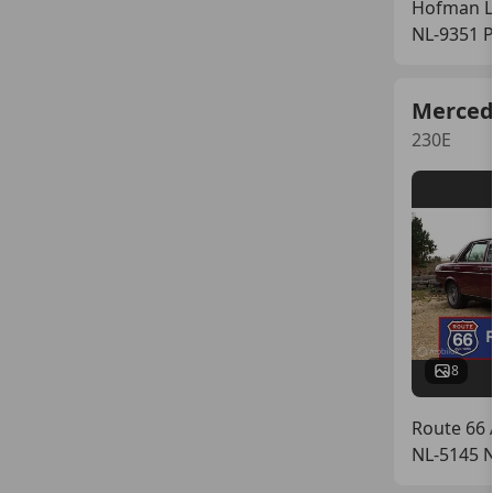
Hofman L
NL-9351 
Merced
230E
8
Route 66 
NL-5145 