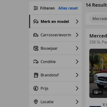
14 Resul
Filteren
Alles reset
Mercede
Merk en model
Carrosserievorm
Merced
230 SL Pa
Bouwjaar
Conditie
Brandstof
Prijs
17
Locatie
X 