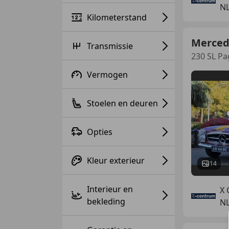
NL
Kilometerstand
Merced
Transmissie
230 SL P
Vermogen
Stoelen en deuren
Opties
Kleur exterieur
14
Interieur en
X 
bekleding
NL