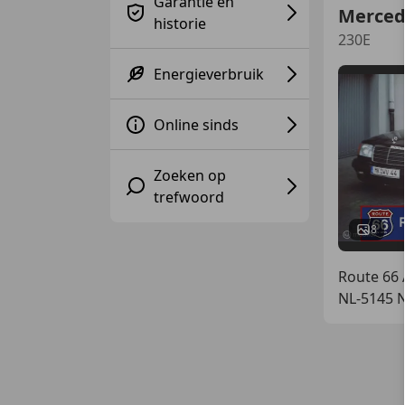
Garantie en
Merced
historie
230E
Energieverbruik
Online sinds
Zoeken op
trefwoord
8
Route 66 
NL-5145 