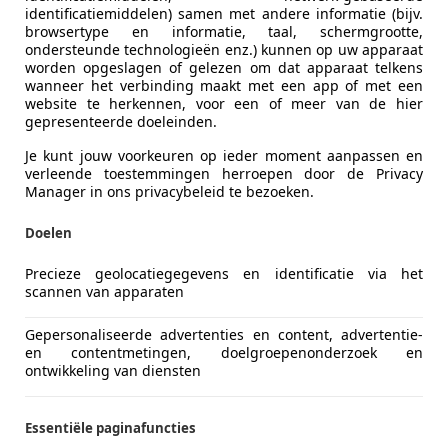
identificatiemiddelen) samen met andere informatie (bijv.
browsertype en informatie, taal, schermgrootte,
ondersteunde technologieën enz.) kunnen op uw apparaat
worden opgeslagen of gelezen om dat apparaat telkens
wanneer het verbinding maakt met een app of met een
website te herkennen, voor een of meer van de hier
gepresenteerde doeleinden.
Je kunt jouw voorkeuren op ieder moment aanpassen en
verleende toestemmingen herroepen door de Privacy
Manager in ons privacybeleid te bezoeken.
es-Benz 230
Doelen
upe W124 1988!!
Precieze geolocatiegegevens en identificatie via het
scannen van apparaten
€ 10.499
Gepersonaliseerde advertenties en content, advertentie-
en contentmetingen, doelgroepenonderzoek en
ontwikkeling van diensten
Essentiële paginafuncties