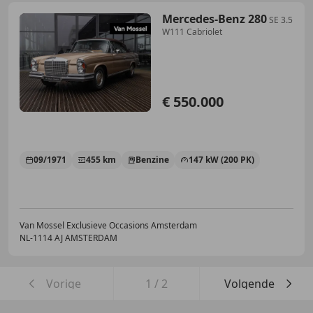
Mercedes-Benz 280
SE 3.5
W111 Cabriolet
€ 550.000
09/1971
455 km
Benzine
147 kW (200 PK)
Van Mossel Exclusieve Occasions Amsterdam
NL-1114 AJ AMSTERDAM
Vorige
1
/
2
Volgende