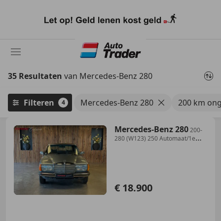
Ga
naar
hoofdinhoud
35 Resultaten
van Mercedes-Benz 280
Filteren
Mercedes-Benz 280
200 km ong
4
Mercedes-Benz 280
200-
280 (W123) 250 Automaat/1e
Eigenaar/Automaat/C
€ 18.900