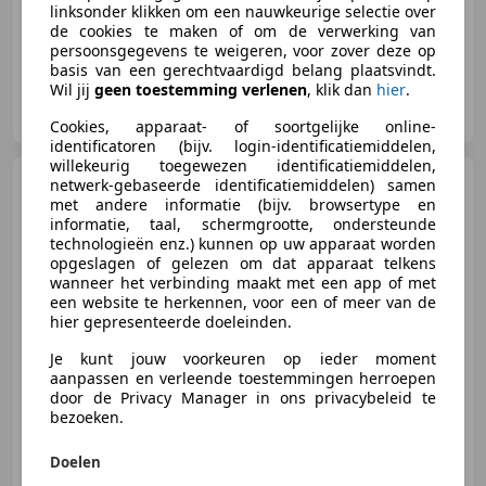
linksonder klikken om een nauwkeurige selectie over
de cookies te maken of om de verwerking van
persoonsgegevens te weigeren, voor zover deze op
basis van een gerechtvaardigd belang plaatsvindt.
Wil jij
geen toestemming verlenen
, klik dan
hier
.
Autobedrijf Jos Priem
NL-3645 TA VINKEVEEN
Cookies, apparaat- of soortgelijke online-
identificatoren (bijv. login-identificatiemiddelen,
willekeurig toegewezen identificatiemiddelen,
Mercedes-Benz 280
200-
netwerk-gebaseerde identificatiemiddelen) samen
280 (W123)
met andere informatie (bijv. browsertype en
1978|Belastingvrij|Automaat|Leer|S
informatie, taal, schermgrootte, ondersteunde
technologieën enz.) kunnen op uw apparaat worden
opgeslagen of gelezen om dat apparaat telkens
wanneer het verbinding maakt met een app of met
€ 11.995
een website te herkennen, voor een of meer van de
hier gepresenteerde doeleinden.
Je kunt jouw voorkeuren op ieder moment
aanpassen en verleende toestemmingen herroepen
01/1978
114.818 km
Benzine
115 kW (156 PK)
door de Privacy Manager in ons privacybeleid te
bezoeken.
Doelen
HK Car Trading