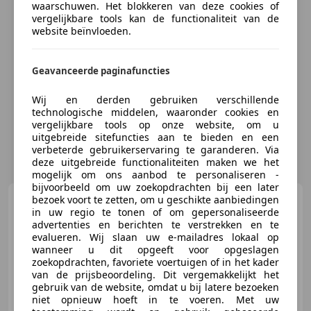
waarschuwen. Het blokkeren van deze cookies of
vergelijkbare tools kan de functionaliteit van de
website beïnvloeden.
Geavanceerde paginafuncties
Wij en derden gebruiken verschillende
technologische middelen, waaronder cookies en
vergelijkbare tools op onze website, om u
uitgebreide sitefuncties aan te bieden en een
verbeterde gebruikerservaring te garanderen. Via
deze uitgebreide functionaliteiten maken we het
mogelijk om ons aanbod te personaliseren -
bijvoorbeeld om uw zoekopdrachten bij een later
Mercedes-Benz 280
bezoek voort te zetten, om u geschikte aanbiedingen
SE
in uw regio te tonen of om gepersonaliseerde
Coupe
advertenties en berichten te verstrekken en te
evalueren. Wij slaan uw e-mailadres lokaal op
wanneer u dit opgeeft voor opgeslagen
zoekopdrachten, favoriete voertuigen of in het kader
van de prijsbeoordeling. Dit vergemakkelijkt het
€ 39.950
gebruik van de website, omdat u bij latere bezoeken
niet opnieuw hoeft in te voeren. Met uw