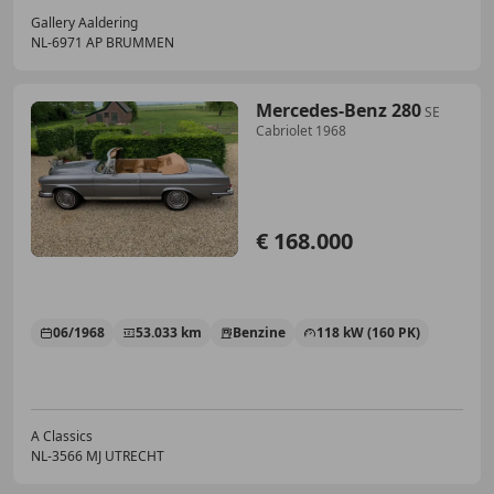
Gallery Aaldering
NL-6971 AP BRUMMEN
Mercedes-Benz 280
SE
Cabriolet 1968
€ 168.000
06/1968
53.033 km
Benzine
118 kW (160 PK)
A Classics
NL-3566 MJ UTRECHT