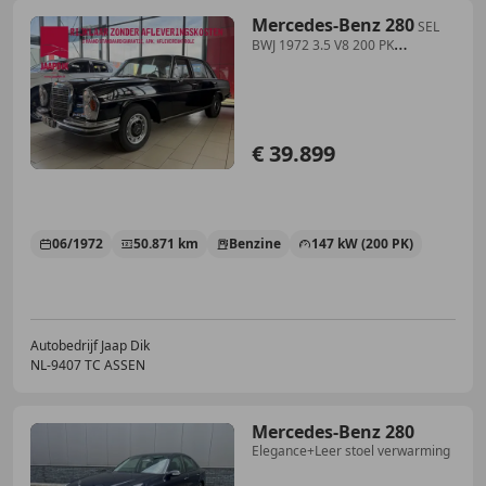
Mercedes-Benz 280
SEL
BWJ 1972 3.5 V8 200 PK
STUURVERSNELLING ZELDZA
€ 39.899
06/1972
50.871 km
Benzine
147 kW (200 PK)
Autobedrijf Jaap Dik
NL-9407 TC ASSEN
Mercedes-Benz 280
Elegance+Leer stoel verwarming