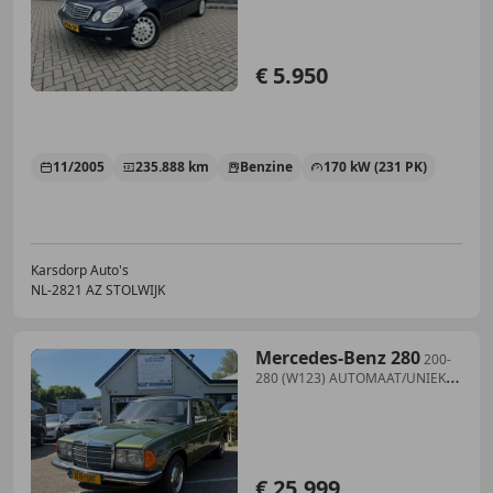
€ 5.950
11/2005
235.888 km
Benzine
170 kW (231 PK)
Karsdorp Auto's
NL-2821 AZ STOLWIJK
Mercedes-Benz 280
200-
280 (W123) AUTOMAAT/UNIEK
MOOI/SCHUIFDAK/OLDTI
€ 25.999