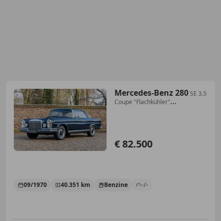
Mercedes-Benz 280
SE 3.5
Coupe "Flachkühler"
Reconditioned by a well
€ 82.500
09/1970
40.351 km
Benzine
-/-