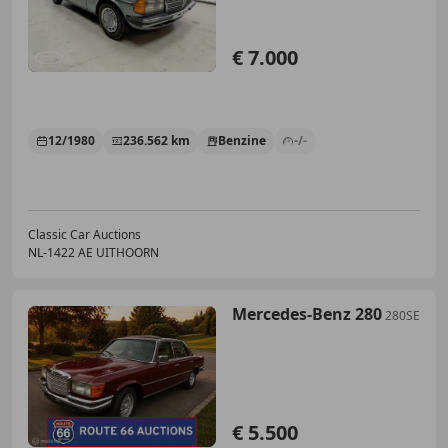
€ 7.000
12/1980
236.562 km
Benzine
-/-
Classic Car Auctions
NL-1422 AE UITHOORN
Mercedes-Benz 280
280SE
€ 5.500