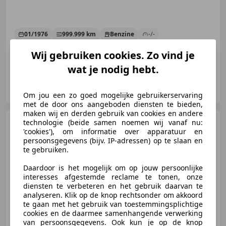
01/1976
999.999 km
Benzine
-/-
Wij gebruiken cookies. Zo vind je
wat je nodig hebt.
Route 66 Auctions
NL-5145 NA WAALWIJK
Om jou een zo goed mogelijke gebruikerservaring
met de door ons aangeboden diensten te bieden,
maken wij en derden gebruik van cookies en andere
Mercedes-Benz 280
technologie (beide samen noemen wij vanaf nu:
200-
280 (W124) 230 E * WEGEN
'cookies'), om informatie over apparatuur en
BELASTINGVRIJ !!
persoonsgegevens (bijv. IP-adressen) op te slaan en
te gebruiken.
Daardoor is het mogelijk om op jouw persoonlijke
interesses afgestemde reclame te tonen, onze
€ 7.250
diensten te verbeteren en het gebruik daarvan te
analyseren. Klik op de knop rechtsonder om akkoord
te gaan met het gebruik van toestemmingsplichtige
cookies en de daarmee samenhangende verwerking
van persoonsgegevens. Ook kun je op de knop
03/1985
183.323 km
Benzine
100 kW (136 PK)