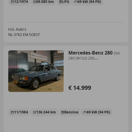
12/1974
69.085 km
LPG
69 kW (94 PK)
H.G. Auto's
NL-3762 EM SOEST
Mercedes-Benz 280
200-
280 (W123) 200
Taxatierapport|Uniek
Nederlands
€ 14.999
11/1984
136.344 km
Benzine
69 kW (94 PK)