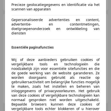
Precieze geolocatiegegevens en identificatie via het
NL-5342 PN OSS
scannen van apparaten
Mercedes-Benz 280
Gepersonaliseerde advertenties en content,
280SE
advertentie- en contentmetingen,
3.5 V8 Automaat Rally uitgevoerd
doelgroepenonderzoek en ontwikkeling van
diensten
Essentiële paginafuncties
€ 12.950
Wij of deze aanbieders gebruiken cookies of
vergelijkbare tools en technologieën die
noodzakelijk zijn voor essentiële sitefuncties en die
06/1972
69.479 km
Benzine
-/-
de goede werking van de website garanderen. Ze
worden doorgaans gebruikt als reactie op
gebruikersactiviteit om belangrijke functies mogelijk
te maken, zoals het instellen en beheren van
inloggegevens of privacyvoorkeuren. Het gebruik
Sander Buitink Auto’s
van deze cookies of vergelijkbare technologieën kan
NL-7021 BS ZELHEM
normaal gesproken niet worden uitgeschakeld.
Bepaalde browsers kunnen deze cookies of
vergelijkbare tools echter blokkeren of u hierover