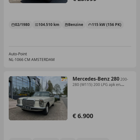
02/1980
104.510 km
Benzine
115 kW (156 PK)
Auto-Point
NL-1066 CM AMSTERDAM
Mercedes-Benz 280
200-
280 (W115) 200 LPG apk en
wegenbelasting vrij
€ 6.900