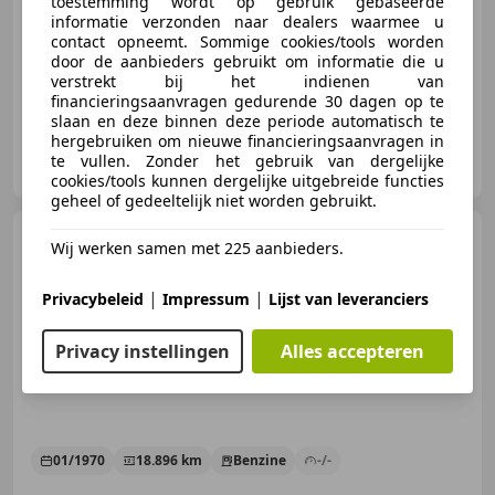
toestemming wordt op gebruik gebaseerde
informatie verzonden naar dealers waarmee u
contact opneemt. Sommige cookies/tools worden
08/1968
85.092 km
Benzine
119 kW (162 PK)
door de aanbieders gebruikt om informatie die u
verstrekt bij het indienen van
financieringsaanvragen gedurende 30 dagen op te
slaan en deze binnen deze periode automatisch te
hergebruiken om nieuwe financieringsaanvragen in
Gomes Occasioncentrum
te vullen. Zonder het gebruik van dergelijke
NL-1812 RK ALKMAAR
cookies/tools kunnen dergelijke uitgebreide functies
geheel of gedeeltelijk niet worden gebruikt.
Mercedes-Benz 280
SE -
Wij werken samen met 225 aanbieders.
ONLINE AUCTION
|
|
Privacybeleid
Impressum
Lijst van leveranciers
Privacy instellingen
Alles accepteren
€ 15.000
01/1970
18.896 km
Benzine
-/-