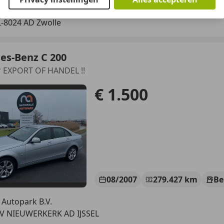
aler-auto Zwolle B.V.
-8024 AD Zwolle
es-Benz C 200
* EXPORT OF HANDEL !!
€ 1.500
08/2007
279.427 km
Be
 Autopark B.V.
LV NIEUWERKERK AD IJSSEL