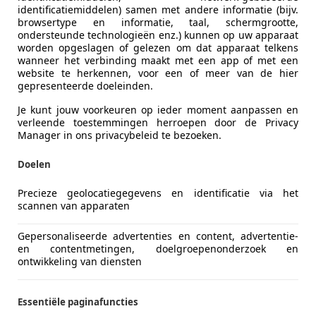
identificatiemiddelen) samen met andere informatie (bijv.
browsertype en informatie, taal, schermgrootte,
ondersteunde technologieën enz.) kunnen op uw apparaat
worden opgeslagen of gelezen om dat apparaat telkens
wanneer het verbinding maakt met een app of met een
website te herkennen, voor een of meer van de hier
gepresenteerde doeleinden.
Je kunt jouw voorkeuren op ieder moment aanpassen en
verleende toestemmingen herroepen door de Privacy
Manager in ons privacybeleid te bezoeken.
Doelen
es-Benz C 200
Precieze geolocatiegegevens en identificatie via het
scannen van apparaten
 "Bare metal-Frame off restoration" "Bare
Gepersonaliseerde advertenties en content, advertentie-
€ 139.500
en contentmetingen, doelgroepenonderzoek en
ontwikkeling van diensten
Essentiële paginafuncties