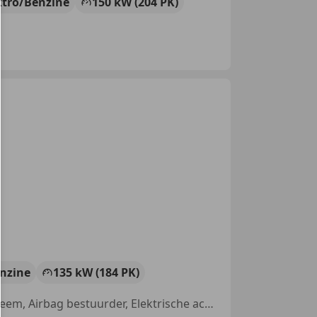
ktro/Benzine
150 kW (204 PK)
nzine
135 kW (184 PK)
Sportonderstel, Stoelverwarming, Alarm, Sportstoelen, Navigatiesysteem, Airbag bestuurder, Elektrische achterklep, LED verlichting