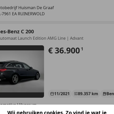
tobedrijf Huisman De Graaf
L-7961 EA RUINERWOLD
es-Benz C 200
Automaat Launch Edition AMG Line | Advant
€ 36.900
1
11/2021
89.357 km
Ben
tomotive Hilversum
GK HILVERSUM
Wij gebruiken cookies. Zo vind je wat je