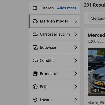
291 Resu
Filteren
Alles reset
Mercede
Merk en model
Carrosserievorm
Merced
C200 CDI
Bouwjaar
Conditie
Brandstof
Prijs
19
Locatie