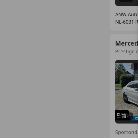
ANW Auto
NL-6031 
Merced
Prestige 
20