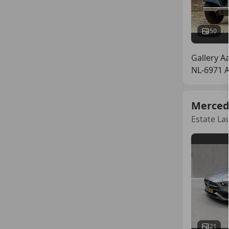
50
Gallery A
NL-6971
Merced
Estate L
21