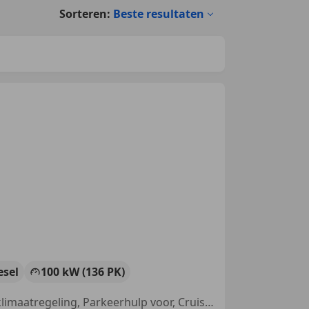
Sorteren:
Beste resultaten
esel
100 kW (136 PK)
Alarm, Elektrische stoelverstelling, Navigatiesysteem, Automatische klimaatregeling, Parkeerhulp voor, Cruise control, Lichtmetalen velgen, Lendensteun