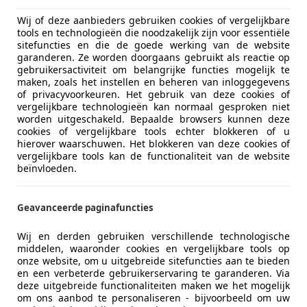
Wij of deze aanbieders gebruiken cookies of vergelijkbare
tools en technologieën die noodzakelijk zijn voor essentiële
sitefuncties en die de goede werking van de website
01/1935
39 km
Benzin
garanderen. Ze worden doorgaans gebruikt als reactie op
gebruikersactiviteit om belangrijke functies mogelijk te
aldering
maken, zoals het instellen en beheren van inloggegevens
 AP BRUMMEN
of privacyvoorkeuren. Het gebruik van deze cookies of
vergelijkbare technologieën kan normaal gesproken niet
worden uitgeschakeld. Bepaalde browsers kunnen deze
cookies of vergelijkbare tools echter blokkeren of u
es-Benz C 200
hierover waarschuwen. Het blokkeren van deze cookies of
vergelijkbare tools kan de functionaliteit van de website
aunch Edition AMG Line Panorama/Led/Night
beïnvloeden.
€ 35.995
1
Geavanceerde paginafuncties
Wij en derden gebruiken verschillende technologische
middelen, waaronder cookies en vergelijkbare tools op
onze website, om u uitgebreide sitefuncties aan te bieden
en een verbeterde gebruikerservaring te garanderen. Via
deze uitgebreide functionaliteiten maken we het mogelijk
om ons aanbod te personaliseren - bijvoorbeeld om uw