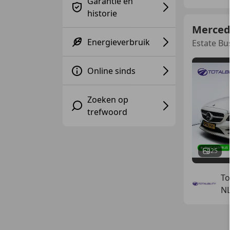
Garantie en
historie
Merced
Energieverbruik
Estate Bu
Online sinds
Zoeken op
trefwoord
25
To
NL