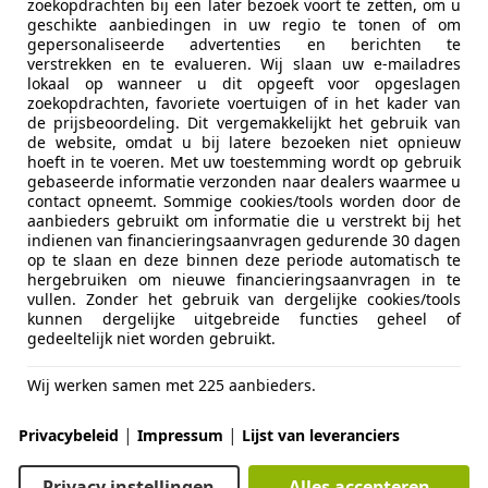
10/2021
83.629 km
Ele
zoekopdrachten bij een later bezoek voort te zetten, om u
geschikte aanbiedingen in uw regio te tonen of om
gepersonaliseerde advertenties en berichten te
's
verstrekken en te evalueren. Wij slaan uw e-mailadres
RK NEDERWEERT
lokaal op wanneer u dit opgeeft voor opgeslagen
zoekopdrachten, favoriete voertuigen of in het kader van
de prijsbeoordeling. Dit vergemakkelijkt het gebruik van
de website, omdat u bij latere bezoeken niet opnieuw
es-Benz C 200
hoeft in te voeren. Met uw toestemming wordt op gebruik
AMG Pakket/Aut/Ecc/Leer/Navi
gebaseerde informatie verzonden naar dealers waarmee u
contact opneemt. Sommige cookies/tools worden door de
aanbieders gebruikt om informatie die u verstrekt bij het
€ 13.945
indienen van financieringsaanvragen gedurende 30 dagen
op te slaan en deze binnen deze periode automatisch te
hergebruiken om nieuwe financieringsaanvragen in te
vullen. Zonder het gebruik van dergelijke cookies/tools
kunnen dergelijke uitgebreide functies geheel of
gedeeltelijk niet worden gebruikt.
Wij werken samen met 225 aanbieders.
03/2015
191.712 km
Be
|
|
Privacybeleid
Impressum
Lijst van leveranciers
Privacy instellingen
Alles accepteren