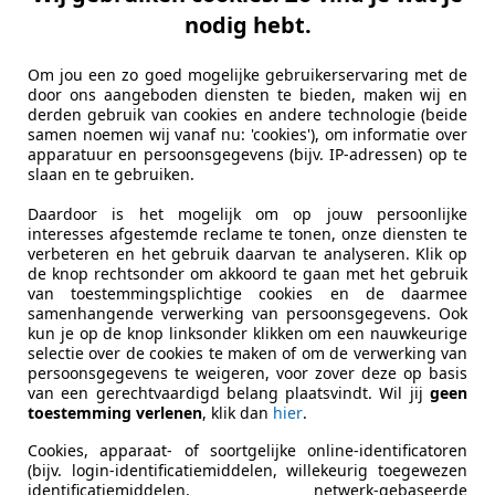
nodig hebt.
es-Benz C 200
Om jou een zo goed mogelijke gebruikerservaring met de
siness Solution AMG | Cruise | High Perfo
door ons aangeboden diensten te bieden, maken wij en
derden gebruik van cookies en andere technologie (beide
€ 27.950
samen noemen wij vanaf nu: 'cookies'), om informatie over
1
apparatuur en persoonsgegevens (bijv. IP-adressen) op te
slaan en te gebruiken.
Daardoor is het mogelijk om op jouw persoonlijke
interesses afgestemde reclame te tonen, onze diensten te
verbeteren en het gebruik daarvan te analyseren. Klik op
de knop rechtsonder om akkoord te gaan met het gebruik
van toestemmingsplichtige cookies en de daarmee
samenhangende verwerking van persoonsgegevens. Ook
11/2020
106.259 km
El
kun je op de knop linksonder klikken om een nauwkeurige
selectie over de cookies te maken of om de verwerking van
persoonsgegevens te weigeren, voor zover deze op basis
talbility B.V.
van een gerechtvaardigd belang plaatsvindt. Wil jij
geen
-9461 VC GIETEN
toestemming verlenen
, klik dan
hier
.
Cookies, apparaat- of soortgelijke online-identificatoren
(bijv. login-identificatiemiddelen, willekeurig toegewezen
identificatiemiddelen, netwerk-gebaseerde