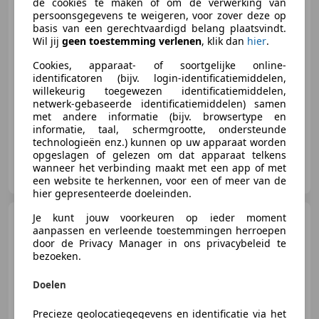
de cookies te maken of om de verwerking van
persoonsgegevens te weigeren, voor zover deze op
basis van een gerechtvaardigd belang plaatsvindt.
€ 19.950
Wil jij
geen toestemming verlenen
, klik dan
hier
.
Cookies, apparaat- of soortgelijke online-
identificatoren (bijv. login-identificatiemiddelen,
willekeurig toegewezen identificatiemiddelen,
05/2002
163.793 km
Benzine
271 kW (368 PK)
netwerk-gebaseerde identificatiemiddelen) samen
met andere informatie (bijv. browsertype en
informatie, taal, schermgrootte, ondersteunde
technologieën enz.) kunnen op uw apparaat worden
opgeslagen of gelezen om dat apparaat telkens
AutoBlom B.V.
wanneer het verbinding maakt met een app of met
NL-4157 JA ENSPIJK
een website te herkennen, voor een of meer van de
hier gepresenteerde doeleinden.
Je kunt jouw voorkeuren op ieder moment
Mercedes-Benz CL 600
aanpassen en verleende toestemmingen herroepen
door de Privacy Manager in ons privacybeleid te
bezoeken.
Doelen
€ 14.950
Precieze geolocatiegegevens en identificatie via het