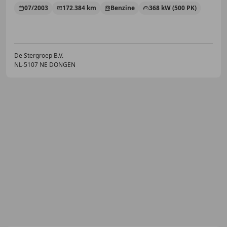
07/2003
172.384 km
Benzine
368 kW (500 PK)
De Stergroep B.V.
NL-5107 NE DONGEN