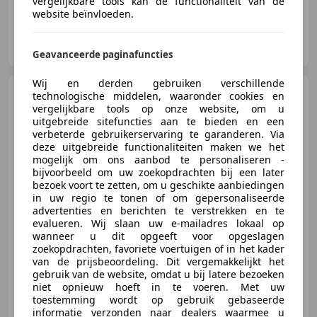
vergelijkbare tools kan de functionaliteit van de
website beïnvloeden.
HooG Selections B.V.
NL-2222 AH KATWIJK ZH
Geavanceerde paginafuncties
Wij en derden gebruiken verschillende
Mercedes-Benz CL 600
technologische middelen, waaronder cookies en
Volle auto en zeer mooi
vergelijkbare tools op onze website, om u
uitgebreide sitefuncties aan te bieden en een
verbeterde gebruikerservaring te garanderen. Via
deze uitgebreide functionaliteiten maken we het
mogelijk om ons aanbod te personaliseren -
bijvoorbeeld om uw zoekopdrachten bij een later
€ 25.950
bezoek voort te zetten, om u geschikte aanbiedingen
in uw regio te tonen of om gepersonaliseerde
advertenties en berichten te verstrekken en te
evalueren. Wij slaan uw e-mailadres lokaal op
06/2007
173.924 km
Benzine
380 kW (517 PK)
wanneer u dit opgeeft voor opgeslagen
zoekopdrachten, favoriete voertuigen of in het kader
van de prijsbeoordeling. Dit vergemakkelijkt het
gebruik van de website, omdat u bij latere bezoeken
niet opnieuw hoeft in te voeren. Met uw
toestemming wordt op gebruik gebaseerde
West Auto's
informatie verzonden naar dealers waarmee u
NL-6545 AG NIJMEGEN