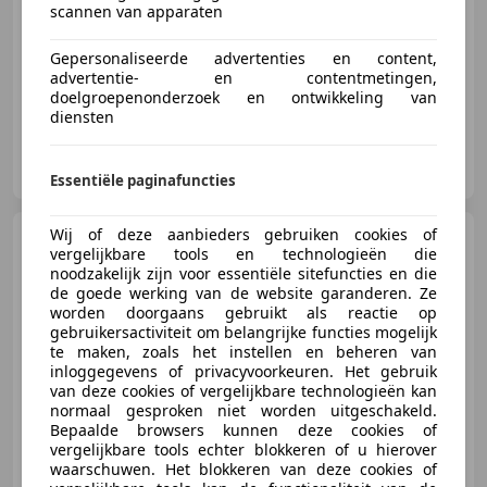
scannen van apparaten
07/2000
156.640 km
Benzine
270 kW (367 PK)
Gepersonaliseerde advertenties en content,
advertentie- en contentmetingen,
doelgroepenonderzoek en ontwikkeling van
diensten
Excellence Cars
NL-9206 AK DRACHTEN
Essentiële paginafuncties
Wij of deze aanbieders gebruiken cookies of
Mercedes-Benz CL 600
vergelijkbare tools en technologieën die
V12 (W215)
noodzakelijk zijn voor essentiële sitefuncties en die
de goede werking van de website garanderen. Ze
worden doorgaans gebruikt als reactie op
gebruikersactiviteit om belangrijke functies mogelijk
€ 49.950
te maken, zoals het instellen en beheren van
inloggegevens of privacyvoorkeuren. Het gebruik
van deze cookies of vergelijkbare technologieën kan
normaal gesproken niet worden uitgeschakeld.
Bepaalde browsers kunnen deze cookies of
01/2004
66.748 km
Benzine
368 kW (500 PK)
vergelijkbare tools echter blokkeren of u hierover
waarschuwen. Het blokkeren van deze cookies of