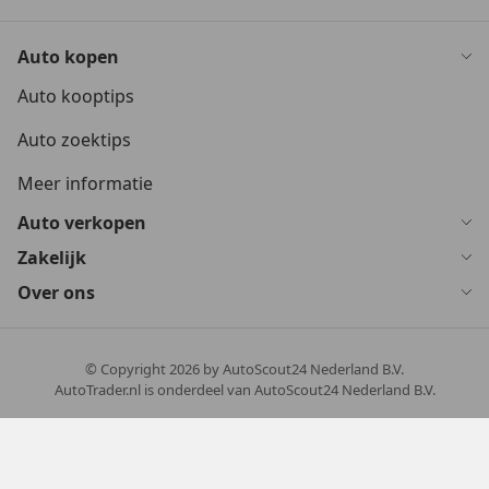
Auto kopen
Auto kooptips
Auto zoektips
Meer informatie
Auto verkopen
Zakelijk
Over ons
© Copyright
2026
by AutoScout24 Nederland B.V.
AutoTrader.nl is onderdeel van AutoScout24 Nederland B.V.