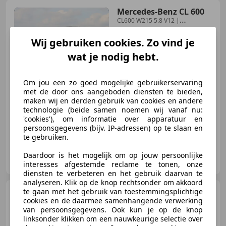
Mercedes-Benz CL 600
CL600 W215 5.8 V12 |
148.000KM | NL Auto | BOSE |
Wij gebruiken cookies. Zo vind je
wat je nodig hebt.
€ 15.950
Om jou een zo goed mogelijke gebruikerservaring
met de door ons aangeboden diensten te bieden,
maken wij en derden gebruik van cookies en andere
01/2000
148.000 km
Benzine
270 kW (367 PK)
technologie (beide samen noemen wij vanaf nu:
'cookies'), om informatie over apparatuur en
persoonsgegevens (bijv. IP-adressen) op te slaan en
te gebruiken.
Premium Classics
Daardoor is het mogelijk om op jouw persoonlijke
NL-5281 RM BOXTEL
interesses afgestemde reclame te tonen, onze
diensten te verbeteren en het gebruik daarvan te
analyseren. Klik op de knop rechtsonder om akkoord
te gaan met het gebruik van toestemmingsplichtige
Mercedes-Benz CL 600
cookies en de daarmee samenhangende verwerking
/Zeer nette staat/Technisch veel
van persoonsgegevens. Ook kun je op de knop
gedaan/
linksonder klikken om een nauwkeurige selectie over