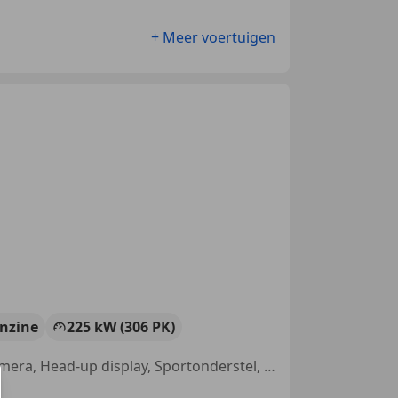
+ Meer voertuigen
nzine
225 kW (306 PK)
Airbag bestuurder, Panorama dak, Sportstoelen, Parkeerhulp met camera, Head-up display, Sportonderstel, Getinte ramen, Schakelflippers