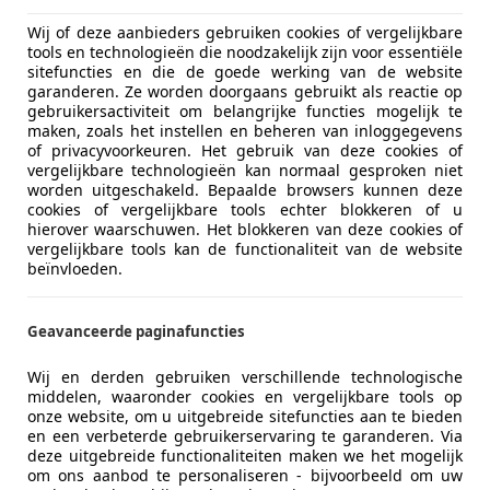
Wij of deze aanbieders gebruiken cookies of vergelijkbare
tools en technologieën die noodzakelijk zijn voor essentiële
sitefuncties en die de goede werking van de website
garanderen. Ze worden doorgaans gebruikt als reactie op
gebruikersactiviteit om belangrijke functies mogelijk te
maken, zoals het instellen en beheren van inloggegevens
of privacyvoorkeuren. Het gebruik van deze cookies of
08/2019
85.945 km
Ben
vergelijkbare technologieën kan normaal gesproken niet
worden uitgeschakeld. Bepaalde browsers kunnen deze
cookies of vergelijkbare tools echter blokkeren of u
hierover waarschuwen. Het blokkeren van deze cookies of
vergelijkbare tools kan de functionaliteit van de website
 Automotive
beïnvloeden.
-2461 LZ TER AAR
Geavanceerde paginafuncties
es-Benz CLA 35 AMG
Wij en derden gebruiken verschillende technologische
ANO/CARPLAY/BUR/SFEER/STOELVER/VOLL
middelen, waaronder cookies en vergelijkbare tools op
onze website, om u uitgebreide sitefuncties aan te bieden
€ 39.950
en een verbeterde gebruikerservaring te garanderen. Via
deze uitgebreide functionaliteiten maken we het mogelijk
om ons aanbod te personaliseren - bijvoorbeeld om uw