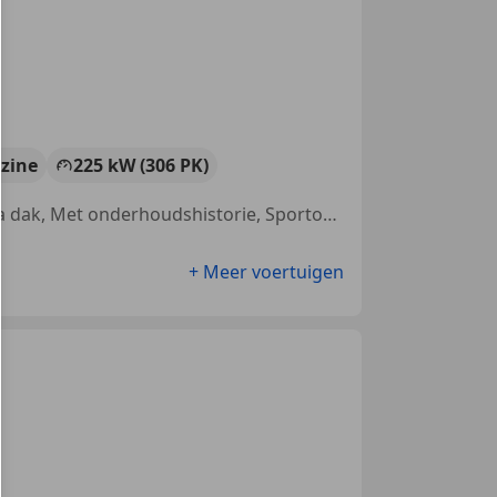
zine
225 kW (306 PK)
Sportstoelen, Airbag bestuurder, Parkeerhulp met camera, Panorama dak, Met onderhoudshistorie, Sportonderstel, 4x4, Schakelflippers
+ Meer voertuigen