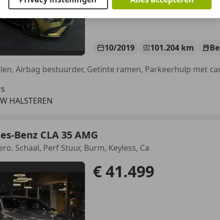
10/2019
101.204 km
Be
rs
TW HALSTEREN
es-Benz CLA 35 AMG
ro. Schaal, Perf Stuur, Burm, Keyless, Ca
€ 41.499