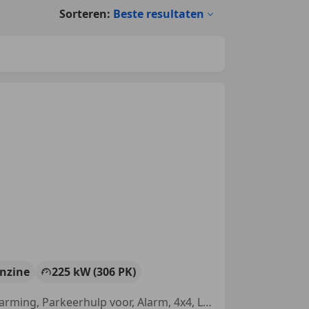
Sorteren:
Beste resultaten
nzine
225 kW (306 PK)
360° camera, Parkeerhulp met camera, Airbag bestuurder, Stoelverwarming, Parkeerhulp voor, Alarm, 4x4, Lane Departure Warning Systeem