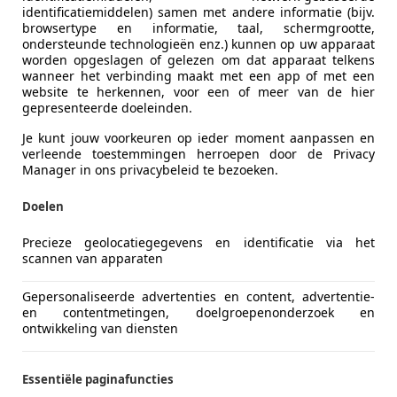
L-5705 DK HELMOND
identificatiemiddelen) samen met andere informatie (bijv.
browsertype en informatie, taal, schermgrootte,
ondersteunde technologieën enz.) kunnen op uw apparaat
worden opgeslagen of gelezen om dat apparaat telkens
wanneer het verbinding maakt met een app of met een
website te herkennen, voor een of meer van de hier
gepresenteerde doeleinden.
Je kunt jouw voorkeuren op ieder moment aanpassen en
verleende toestemmingen herroepen door de Privacy
Manager in ons privacybeleid te bezoeken.
Doelen
Precieze geolocatiegegevens en identificatie via het
scannen van apparaten
Gepersonaliseerde advertenties en content, advertentie-
es-Benz CLA 35 AMG
en contentmetingen, doelgroepenonderzoek en
ontwikkeling van diensten
remium Plus
€ 39.950
Essentiële paginafuncties