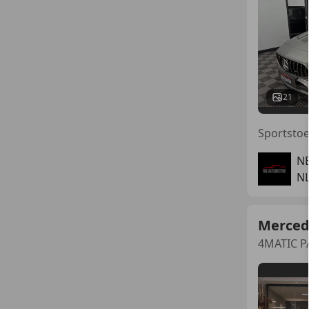
21
NB
NL
Merced
4MATIC P