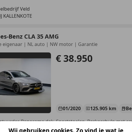
lbedrijf Veld
HJ KALLENKOTE
es-Benz CLA 35 AMG
 eigenaar | NL auto | NW motor | Garantie
€ 38.950
01/2020
125.905 km
Be
Wij gebruiken cookies. Zo vind je wat je