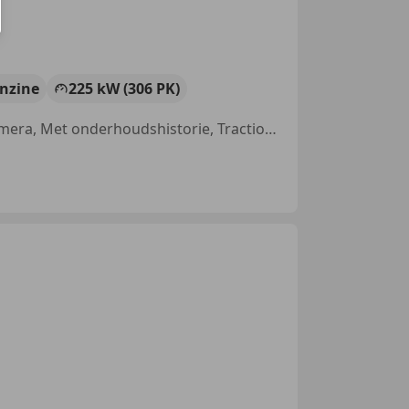
nzine
225 kW (306 PK)
Sportstoelen, Airbag bestuurder, Getinte ramen, Parkeerhulp met camera, Met onderhoudshistorie, Traction control, Standkachel, Lane Departure Warning Systeem