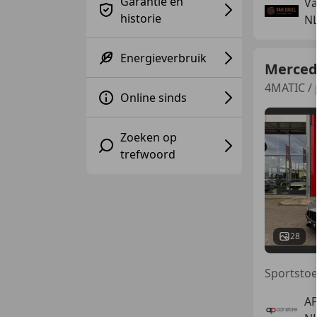
Garantie en
Va
historie
N
Energieverbruik
Merced
4MATIC / 
Online sinds
Zoeken op
trefwoord
28
AP