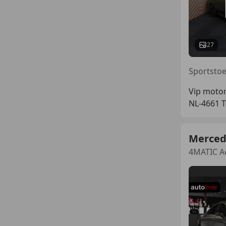
27
Vip moto
NL-4661 
Merced
4MATIC Ae