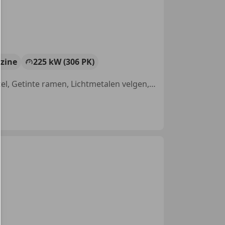
zine
225 kW (306 PK)
Panorama dak, Parkeerhulp met camera, Sportstoelen, Sportonderstel, Getinte ramen, Lichtmetalen velgen, 4x4, Verkeersbordherkenning