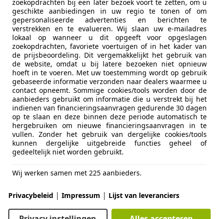
zoekopdrachten bij een later bezoek voort te zetten, om u
geschikte aanbiedingen in uw regio te tonen of om
gepersonaliseerde advertenties en berichten te
verstrekken en te evalueren. Wij slaan uw e-mailadres
lokaal op wanneer u dit opgeeft voor opgeslagen
zoekopdrachten, favoriete voertuigen of in het kader van
de prijsbeoordeling. Dit vergemakkelijkt het gebruik van
11/2019
92.237 km
Ben
de website, omdat u bij latere bezoeken niet opnieuw
hoeft in te voeren. Met uw toestemming wordt op gebruik
gebaseerde informatie verzonden naar dealers waarmee u
contact opneemt. Sommige cookies/tools worden door de
aanbieders gebruikt om informatie die u verstrekt bij het
 Auto’s
indienen van financieringsaanvragen gedurende 30 dagen
L-3992 AK HOUTEN
op te slaan en deze binnen deze periode automatisch te
hergebruiken om nieuwe financieringsaanvragen in te
vullen. Zonder het gebruik van dergelijke cookies/tools
kunnen dergelijke uitgebreide functies geheel of
es-Benz CLA 35 AMG
gedeeltelijk niet worden gebruikt.
remium Plus
Wij werken samen met 225 aanbieders.
€ 36.995
|
|
Privacybeleid
Impressum
Lijst van leveranciers
Privacy instellingen
Alles accepteren