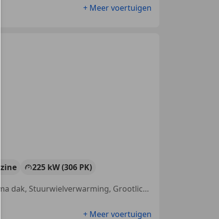
+ Meer voertuigen
zine
225 kW (306 PK)
Sportstoelen, Airbag bestuurder, Open dak, Head-up display, Panorama dak, Stuurwielverwarming, Grootlichtassistent, Elektrische ramen
+ Meer voertuigen