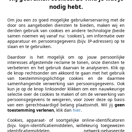
n Driel Automotive
nodig hebt.
L-2132 PZ HOOFDDORP
Om jou een zo goed mogelijke gebruikerservaring met de
door ons aangeboden diensten te bieden, maken wij en
es-Benz CLA 35 AMG
derden gebruik van cookies en andere technologie (beide
samen noemen wij vanaf nu: 'cookies'), om informatie over
panoramadak / facelift
apparatuur en persoonsgegevens (bijv. IP-adressen) op te
slaan en te gebruiken.
€ 55.999
1
Daardoor is het mogelijk om op jouw persoonlijke
interesses afgestemde reclame te tonen, onze diensten te
verbeteren en het gebruik daarvan te analyseren. Klik op
de knop rechtsonder om akkoord te gaan met het gebruik
van toestemmingsplichtige cookies en de daarmee
samenhangende verwerking van persoonsgegevens. Ook
kun je op de knop linksonder klikken om een nauwkeurige
selectie over de cookies te maken of om de verwerking van
persoonsgegevens te weigeren, voor zover deze op basis
08/2023
43.853 km
Ben
van een gerechtvaardigd belang plaatsvindt. Wil jij
geen
toestemming verlenen
, klik dan
hier
.
Cookies, apparaat- of soortgelijke online-identificatoren
 Car Store B.V.
(bijv. login-identificatiemiddelen, willekeurig toegewezen
identificatiemiddelen, netwerk-gebaseerde