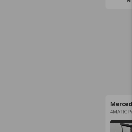
N
Merced
4MATIC P