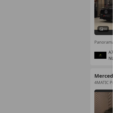
50
A7
N
Merced
4MATIC P