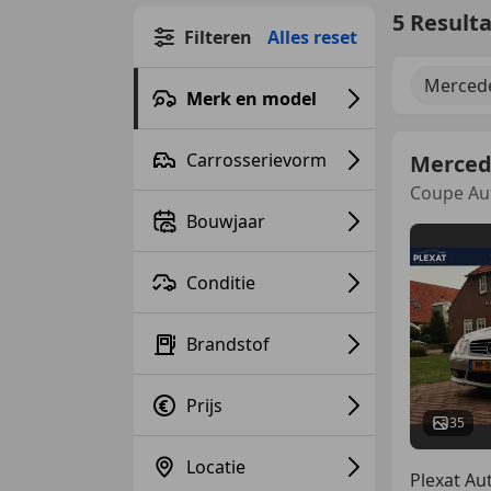
5 Result
Filteren
Alles reset
Merced
Merk en model
Carrosserievorm
Merced
Coupe Aut
Bouwjaar
Conditie
Brandstof
Prijs
35
Locatie
Plexat Au