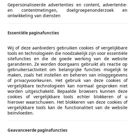
Gepersonaliseerde advertenties en content, advertentie-
en contentmetingen, doelgroepenonderzoek en
ontwikkeling van diensten
Essentiële paginafuncties
Wij of deze aanbieders gebruiken cookies of vergelijkbare
tools en technologieën die noodzakelijk zijn voor essentiële
sitefuncties en die de goede werking van de website
garanderen. Ze worden doorgaans gebruikt als reactie op
es-Benz CLK 55 AMG
gebruikersactiviteit om belangrijke functies mogelijk te
maken, zoals het instellen en beheren van inloggegevens
CELIFT/1eLAK/NIEUWSTAAT/UNIEK
of privacyvoorkeuren. Het gebruik van deze cookies of
vergelijkbare technologieën kan normaal gesproken niet
€ 26.990
worden uitgeschakeld. Bepaalde browsers kunnen deze
cookies of vergelijkbare tools echter blokkeren of u
hierover waarschuwen. Het blokkeren van deze cookies of
vergelijkbare tools kan de functionaliteit van de website
beïnvloeden.
Geavanceerde paginafuncties