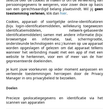
selectie over de cookies te maken of om de verwerking van
es-Benz CLK 55 AMG
persoonsgegevens te weigeren, voor zover deze op basis
van een gerechtvaardigd belang plaatsvindt. Wil jij
geen
co, Cruise, 368 PK
toestemming verlenen
, klik dan
hier
.
€ 22.450
Cookies, apparaat- of soortgelijke online-identificatoren
(bijv. login-identificatiemiddelen, willekeurig toegewezen
identificatiemiddelen, netwerk-gebaseerde
identificatiemiddelen) samen met andere informatie (bijv.
browsertype en informatie, taal, schermgrootte,
ondersteunde technologieën enz.) kunnen op uw apparaat
worden opgeslagen of gelezen om dat apparaat telkens
wanneer het verbinding maakt met een app of met een
website te herkennen, voor een of meer van de hier
gepresenteerde doeleinden.
03/2003
150.374 km
Be
Je kunt jouw voorkeuren op ieder moment aanpassen en
verleende toestemmingen herroepen door de Privacy
uto's
Manager in ons privacybeleid te bezoeken.
BH WIJCHEN
Doelen
Precieze geolocatiegegevens en identificatie via het
scannen van apparaten