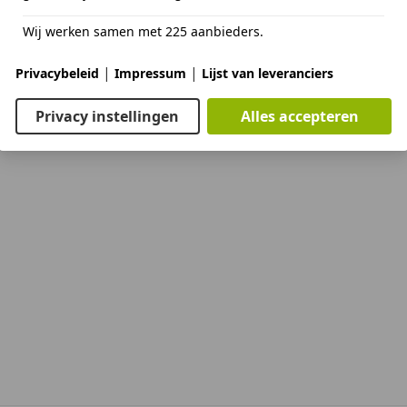
s B.V.
PC Breskens
Wij werken samen met 225 aanbieders.
|
|
Privacybeleid
Impressum
Lijst van leveranciers
Vorige
1
Volgen
Privacy instellingen
Alles accepteren