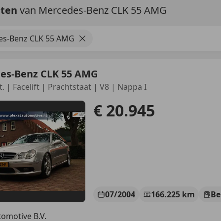
aten
van Mercedes-Benz CLK 55 AMG
es-Benz CLK 55 AMG
es-Benz CLK 55 AMG
. | Facelift | Prachtstaat | V8 | Nappa I
€ 20.945
07/2004
166.225 km
Be
tomotive B.V.