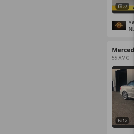
50
Va
N
Merced
55 AMG
15