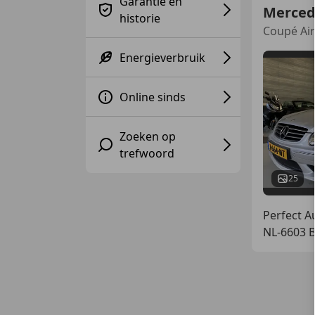
Garantie en
Merced
historie
Coupé Air
Energieverbruik
Online sinds
Zoeken op
trefwoord
25
Perfect A
NL-6603 