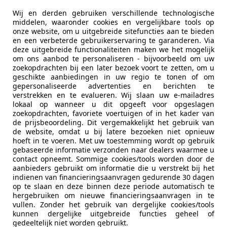
Wij en derden gebruiken verschillende technologische
07/2006
126.886 km
Be
middelen, waaronder cookies en vergelijkbare tools op
onze website, om u uitgebreide sitefuncties aan te bieden
n De Snelle Auto's
en een verbeterde gebruikerservaring te garanderen. Via
L-3433 NN UTRECHT
deze uitgebreide functionaliteiten maken we het mogelijk
om ons aanbod te personaliseren - bijvoorbeeld om uw
zoekopdrachten bij een later bezoek voort te zetten, om u
geschikte aanbiedingen in uw regio te tonen of om
es-Benz CLK 55 AMG
gepersonaliseerde advertenties en berichten te
verstrekken en te evalueren. Wij slaan uw e-mailadres
lokaal op wanneer u dit opgeeft voor opgeslagen
zoekopdrachten, favoriete voertuigen of in het kader van
€ 35.000
de prijsbeoordeling. Dit vergemakkelijkt het gebruik van
de website, omdat u bij latere bezoeken niet opnieuw
hoeft in te voeren. Met uw toestemming wordt op gebruik
gebaseerde informatie verzonden naar dealers waarmee u
contact opneemt. Sommige cookies/tools worden door de
aanbieders gebruikt om informatie die u verstrekt bij het
indienen van financieringsaanvragen gedurende 30 dagen
op te slaan en deze binnen deze periode automatisch te
hergebruiken om nieuwe financieringsaanvragen in te
vullen. Zonder het gebruik van dergelijke cookies/tools
01/2005
69.780 km
Ben
kunnen dergelijke uitgebreide functies geheel of
gedeeltelijk niet worden gebruikt.