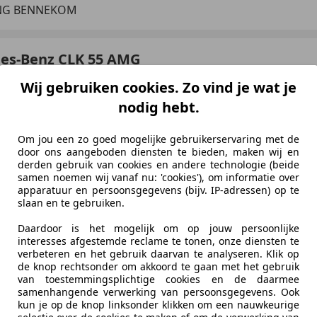
 NG BENNEKOM
es-Benz CLK 55 AMG
Eigenaar TOPSTAAT!!!
Wij gebruiken cookies. Zo vind je wat je
€ 24.950
nodig hebt.
Om jou een zo goed mogelijke gebruikerservaring met de
door ons aangeboden diensten te bieden, maken wij en
derden gebruik van cookies en andere technologie (beide
samen noemen wij vanaf nu: 'cookies'), om informatie over
apparatuur en persoonsgegevens (bijv. IP-adressen) op te
slaan en te gebruiken.
Daardoor is het mogelijk om op jouw persoonlijke
09/2000
100.000 km
Be
interesses afgestemde reclame te tonen, onze diensten te
verbeteren en het gebruik daarvan te analyseren. Klik op
n occasions
de knop rechtsonder om akkoord te gaan met het gebruik
L-5712 BZ SOMEREN
van toestemmingsplichtige cookies en de daarmee
samenhangende verwerking van persoonsgegevens. Ook
kun je op de knop linksonder klikken om een nauwkeurige