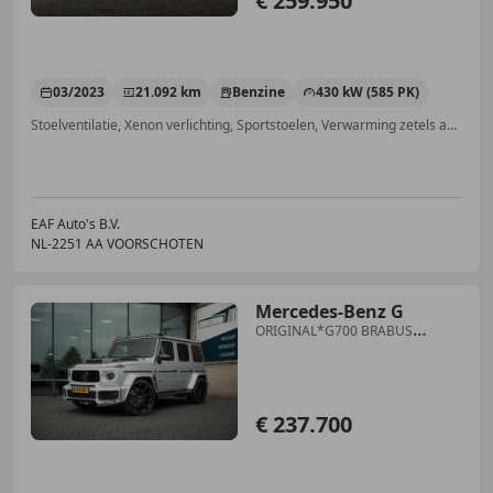
€ 259.950
03/2023
21.092 km
Benzine
430 kW (585 PK)
Stoelventilatie, Xenon verlichting, Sportstoelen, Verwarming zetels achter, Winterpakket, Voorruitverwarming, Lendensteun, Cruise control
EAF Auto's B.V.
NL-2251 AA VOORSCHOTEN
Mercedes-Benz G
ORIGINAL*G700 BRABUS
WIDESTAR*STERRENHEMEL*24
INCH
€ 237.700