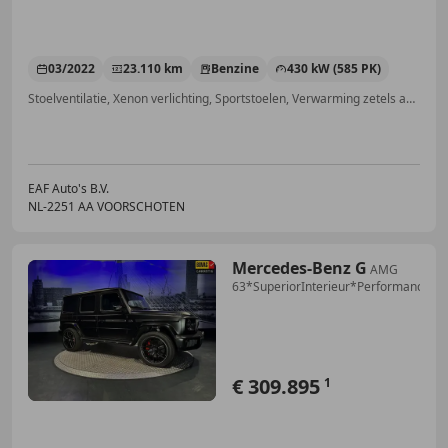
03/2022
23.110 km
Benzine
430 kW (585 PK)
Stoelventilatie, Xenon verlichting, Sportstoelen, Verwarming zetels achter, Winterpakket, Voorruitverwarming, Airbag bestuurder, Cruise control
EAF Auto's B.V.
NL-2251 AA VOORSCHOTEN
Mercedes-Benz G
AMG
63*SuperiorInterieur*PerformanceP
€ 309.895
1