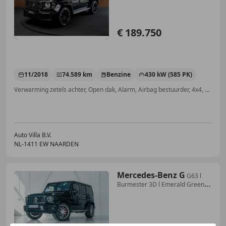
€ 189.750
11/2018
74.589 km
Benzine
430 kW (585 PK)
Verwarming zetels achter, Open dak, Alarm, Airbag bestuurder, 4x4, Sfeerverlichting, Apple CarPlay, Xenon verlichting
Auto Villa B.V.
NL-1411 EW NAARDEN
Mercedes-Benz G
G63 l
Burmester 3D l Emerald Green l
Stoelventilat