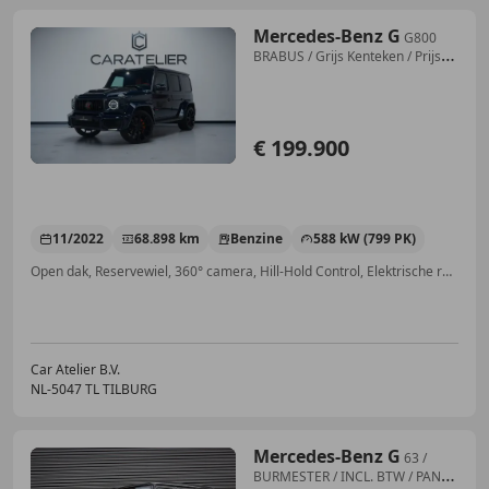
Mercedes-Benz G
G800
BRABUS / Grijs Kenteken / Prijs
EX BTW
€ 199.900
11/2022
68.898 km
Benzine
588 kW (799 PK)
Open dak, Reservewiel, 360° camera, Hill-Hold Control, Elektrische ramen, Lendensteun, Airbag bestuurder, Verwarming zetels achter
Car Atelier B.V.
NL-5047 TL TILBURG
Mercedes-Benz G
63 /
BURMESTER / INCL. BTW / PANO-