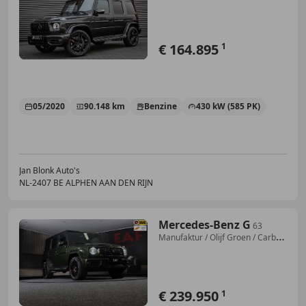
DAK / G-MANUFAKT
€ 164.895
1
05/2020
90.148 km
Benzine
430 kW (585 PK)
Jan Blonk Auto's
NL-2407 BE ALPHEN AAN DEN RIJN
Mercedes-Benz G
63
Manufaktur / Olijf Groen / Carbon
/ Massage / M
€ 239.950
1