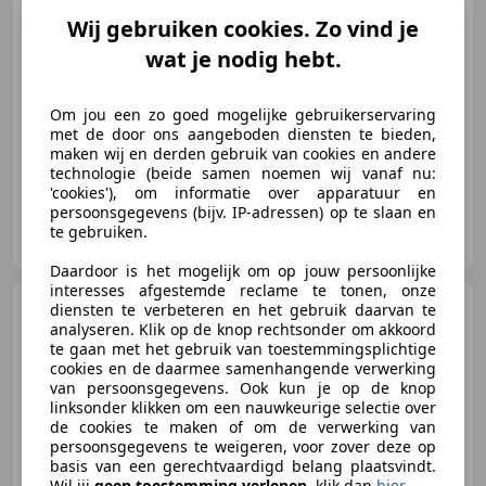
€ 259.900
Wij gebruiken cookies. Zo vind je
wat je nodig hebt.
01/2023
17.000 km
Benzine
430 kW (585 PK)
Om jou een zo goed mogelijke gebruikerservaring
Verwarming zetels achter, Voorruitverwarming, Stoelventilatie, Lendensteun, Open dak, Alarm, Airbag bestuurder, Adaptieve Cruise Control
met de door ons aangeboden diensten te bieden,
maken wij en derden gebruik van cookies en andere
technologie (beide samen noemen wij vanaf nu:
'cookies'), om informatie over apparatuur en
persoonsgegevens (bijv. IP-adressen) op te slaan en
Roobol Exclusive Cars
te gebruiken.
NL-2652 XA BERKEL EN RODENRIJS
Daardoor is het mogelijk om op jouw persoonlijke
interesses afgestemde reclame te tonen, onze
Mercedes-Benz G
diensten te verbeteren en het gebruik daarvan te
63
Magnetietzwart - Standkachel -
analyseren. Klik op de knop rechtsonder om akkoord
ACC
te gaan met het gebruik van toestemmingsplichtige
cookies en de daarmee samenhangende verwerking
van persoonsgegevens. Ook kun je op de knop
linksonder klikken om een nauwkeurige selectie over
€ 164.900
de cookies te maken of om de verwerking van
persoonsgegevens te weigeren, voor zover deze op
basis van een gerechtvaardigd belang plaatsvindt.
Wil jij
geen toestemming verlenen
, klik dan
hier
.