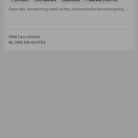
Open dak, Verwarming zetels achter, Automatische klimaatregeling, Alarm, Apple CarPlay, Airbag bestuurder, Adaptieve Cruise Control, Schakelflippers
VDM Cars Utrecht
NL-3992 DB HOUTEN