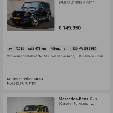
ERMERALD GREEN MET *
BURMESTER * NL AUTO *
€ 149.950
11/2018
86.673 km
Benzine
430 kW (585 PK)
Verwarming zetels achter, Stuurwielverwarming, 360° camera, Open dak, Voorruitverwarming, Sportpakket, Xenon verlichting, 4x4
Midden Nederland Auto's
NL-3882 BA PUTTEN
Mercedes-Benz G
63
|Carbon | Panorama |
Burmester | Night Pakket |