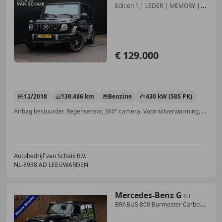
Edition 1 | LEDER | MEMORY |
BURMESTER | SCHUIF
€ 129.000
12/2018
130.486 km
Benzine
430 kW (585 PK)
Airbag bestuurder, Regensensor, 360° camera, Voorruitverwarming, Open dak, Verwarming zetels achter, Elektrische stoelverstelling, LED verlichting
Autobedrijf van Schaik B.V.
NL-8938 AD LEEUWARDEN
Mercedes-Benz G
63
BRABUS 800 Burmester Carbon
360 Camera Distroni