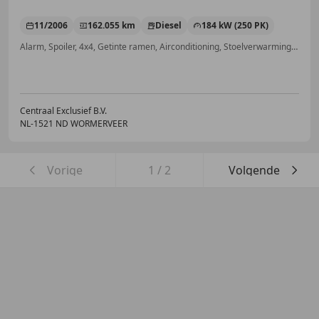
11/2006
162.055 km
Diesel
184 kW (250 PK)
Alarm, Spoiler, 4x4, Getinte ramen, Airconditioning, Stoelverwarming, Navigatiesysteem, Automatische klimaatregeling
Centraal Exclusief B.V.
NL-1521 ND WORMERVEER
Vorige
1
/
2
Volgende