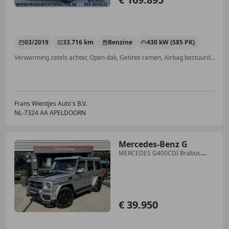
03/2019
33.716 km
Benzine
430 kW (585 PK)
Verwarming zetels achter, Open dak, Getinte ramen, Airbag bestuurder, Stoelventilatie, Geheel digitaal combi-instrument, Grootlichtassistent, Alarm
Frans Wientjes Auto`s B.V.
NL-7324 AA APELDOORN
Mercedes-Benz G
MERCEDES G400CDI Brabus
Schuifdak|Memory|Xenon|You
€ 39.950