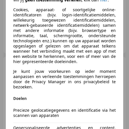
09/2020
69.861 km
Benzine
430 kW (585 PK)
Cookies, apparaat- of soortgelijke online-
identificatoren (bijv. login-identificatiemiddelen,
Verwarming zetels achter, Open dak, Airbag bestuurder, 4x4, Alarm, Grootlichtassistent, Bochtverlichting, Stoelverwarming
willekeurig toegewezen identificatiemiddelen,
netwerk-gebaseerde identificatiemiddelen) samen
met andere informatie (bijv. browsertype en
informatie, taal, schermgrootte, ondersteunde
technologieën enz.) kunnen op uw apparaat worden
Van Hooff B.V.
opgeslagen of gelezen om dat apparaat telkens
NL-5154 PH ELSHOUT
wanneer het verbinding maakt met een app of met
een website te herkennen, voor een of meer van de
hier gepresenteerde doeleinden.
Mercedes-Benz G
63
Edition 1 BRABUS UITVOERING /
Je kunt jouw voorkeuren op ieder moment
Mat Zwart / Acc /
aanpassen en verleende toestemmingen herroepen
door de Privacy Manager in ons privacybeleid te
bezoeken.
€ 199.950
Doelen
Precieze geolocatiegegevens en identificatie via het
scannen van apparaten
04/2019
50.930 km
Benzine
430 kW (585 PK)
Verwarming zetels achter, Voorruitverwarming, Stoelventilatie, Airbag bestuurder, Vermoeidheidsdetectie, Geheel digitaal combi-instrument, Open dak, Massagestoelen
Gepersonaliseerde advertenties en content,