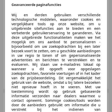
Uitvoering Open Dak Leer Cruise
Geavanceerde paginafuncties
G63 Uitvoering
Wij en derden gebruiken verschillende
technologische middelen, waaronder cookies en
vergelijkbare tools op onze website, om u
€ 49.900
uitgebreide sitefuncties aan te bieden en een
verbeterde gebruikerservaring te garanderen. Via
deze uitgebreide functionaliteiten maken we het
mogelijk om ons aanbod te personaliseren -
bijvoorbeeld om uw zoekopdrachten bij een later
12/2002
136.800 km
Benzine
218 kW (296 PK)
bezoek voort te zetten, om u geschikte aanbiedingen
in uw regio te tonen of om gepersonaliseerde
Garantie, Startonderbreker, Regensensor, Nieuwe APK, Radio, Centrale deurvergrendeling met afstandsbediening, Lichtmetalen velgen, Airconditioning
advertenties en berichten te verstrekken en te
evalueren. Wij slaan uw e-mailadres lokaal op
wanneer u dit opgeeft voor opgeslagen
zoekopdrachten, favoriete voertuigen of in het kader
van de prijsbeoordeling. Dit vergemakkelijkt het
Auto Keijzers B.V.
gebruik van de website, omdat u bij latere bezoeken
NL-7322 AJ APELDOORN
niet opnieuw hoeft in te voeren. Met uw
toestemming wordt op gebruik gebaseerde
informatie verzonden naar dealers waarmee u
Mercedes-Benz G
BRABUS
contact opneemt. Sommige cookies/tools worden
800 Massage Burmester PTS
door de aanbieders gebruikt om informatie die u
360° Camera Leer
verstrekt bij het indienen van