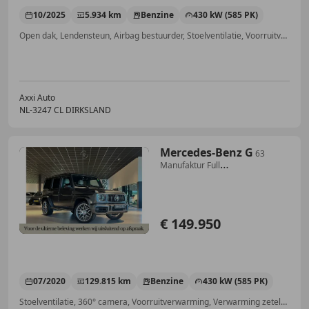
10/2025
5.934 km
Benzine
430 kW (585 PK)
Open dak, Lendensteun, Airbag bestuurder, Stoelventilatie, Voorruitverwarming, Stoelverwarming, Standkachel, Cruise control
Axxi Auto
NL-3247 CL DIRKSLAND
Mercedes-Benz G
63
Manufaktur Full
Carbon|Massage|Entertainment|Ad
€ 149.950
07/2020
129.815 km
Benzine
430 kW (585 PK)
Stoelventilatie, 360° camera, Voorruitverwarming, Verwarming zetels achter, Open dak, Getinte ramen, Alarm, Airbag bestuurder