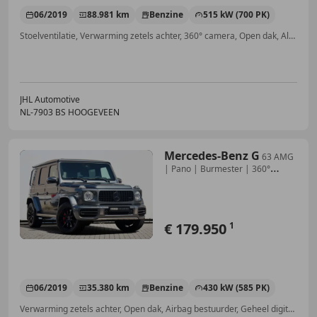
06/2019
88.981 km
Benzine
515 kW (700 PK)
Stoelventilatie, Verwarming zetels achter, 360° camera, Open dak, Alarm, Geheel digitaal combi-instrument, LED verlichting, Airbag bestuurder
JHL Automotive
NL-7903 BS HOOGEVEEN
Mercedes-Benz G
63 AMG
| Pano | Burmester | 360°
camera | Distroni
€ 179.950
1
06/2019
35.380 km
Benzine
430 kW (585 PK)
Verwarming zetels achter, Open dak, Airbag bestuurder, Geheel digitaal combi-instrument, Stoelventilatie, Alarm, Garantie, Getinte ramen