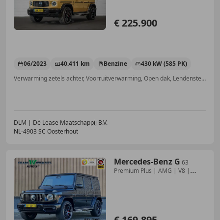
€ 225.900
06/2023
40.411 km
Benzine
430 kW (585 PK)
Verwarming zetels achter, Voorruitverwarming, Open dak, Lendensteun, Alarm, Getinte ramen, Airbag bestuurder, Cruise control
DLM | Dé Lease Maatschappij B.V.
NL-4903 SC Oosterhout
Mercedes-Benz G
63
Premium Plus | AMG | V8 |
Burmester | 22" Licht
€ 169.895