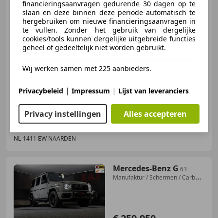
financieringsaanvragen gedurende 30 dagen op te
slaan en deze binnen deze periode automatisch te
hergebruiken om nieuwe financieringsaanvragen in
€ 164.500
te vullen. Zonder het gebruik van dergelijke
cookies/tools kunnen dergelijke uitgebreide functies
geheel of gedeeltelijk niet worden gebruikt.
Wij werken samen met 225 aanbieders.
09/2019
49.856 km
Benzine
310 kW (421 PK)
Verwarming zetels achter, Open dak, Adaptieve Cruise Control, Massagestoelen, Vermoeidheidsdetectie, Geheel digitaal combi-instrument, Achter airbag, Trekhaak
|
|
Privacybeleid
Impressum
Lijst van leveranciers
Privacy instellingen
Alles accepteren
Auto Villa B.V.
NL-1411 EW NAARDEN
Mercedes-Benz G
63
Manufaktur / Schermen / Carbon
/ Massage / Memo