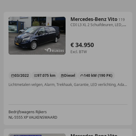
Mercedes-Benz Vito
119
CDI L3 XL 2 Schuifdeuren, LED,
Distronic, Stan
€ 34.950
Excl. BTW
03/2022
97.075 km
Diesel
140 kW (190 PK)
Lichtmetalen velgen, Alarm, Trekhaak, Garantie, LED verlichting, Adaptieve Cruise Control, Grootlichtassistent, Parkeerhulp achter
Bedrijfswagens Rijkers
NL-5555 XP VALKENSWAARD