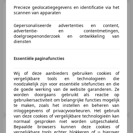
Precieze geolocatiegegevens en identificatie via het
Mercedes-Benz Vito
111
scannen van apparaten
CDI XL EURO 6 - Airco - Camera -
Trekhaak - €8
Gepersonaliseerde advertenties en content,
advertentie- en contentmetingen,
€ 8.950
doelgroepenonderzoek en ontwikkeling van
diensten
Excl. BTW
Essentiële paginafuncties
04/2017
226.332 km
Diesel
85 kW (116 PK)
Wij of deze aanbieders gebruiken cookies of
Nieuwe APK, Trekhaak, Alarm, Centrale deurvergrendeling met afstandsbediening, Startonderbreker, Elektrische ramen, Traction control, Airbag bestuurder
vergelijkbare tools en technologieën die
noodzakelijk zijn voor essentiële sitefuncties en die
de goede werking van de website garanderen. Ze
worden doorgaans gebruikt als reactie op
gebruikersactiviteit om belangrijke functies mogelijk
Mazeland Bedrijfswagens
te maken, zoals het instellen en beheren van
NL-5692 BA SON EN BREUGEL
inloggegevens of privacyvoorkeuren. Het gebruik
van deze cookies of vergelijkbare technologieën kan
normaal gesproken niet worden uitgeschakeld.
Mercedes-Benz Vito
114
Bepaalde browsers kunnen deze cookies of
CDI Lang Dubbel Cabine 2x
vergelijkbare tools echter blokkeren of u hierover