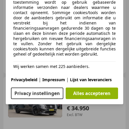
toestemming wordt op gebruik gebaseerde
Excl. BTW
informatie verzonden naar dealers waarmee u
contact opneemt. Sommige cookies/tools worden
door de aanbieders gebruikt om informatie die u
verstrekt bij het indienen van
10/2024
43.100 km
Diesel
100 kW (136 PK)
financieringsaanvragen gedurende 30 dagen op te
slaan en deze binnen deze periode automatisch te
Met onderhoudshistorie, Airconditioning, Vermoeidheidsdetectie, Cruise control, Airbag passagier, Elektrisch verstelbare buitenspiegels, Regensensor, Bandenspanningscontrole
hergebruiken om nieuwe financieringsaanvragen in
te vullen. Zonder het gebruik van dergelijke
cookies/tools kunnen dergelijke uitgebreide functies
geheel of gedeeltelijk niet worden gebruikt.
Autobedrijf Blankert
Wij werken samen met 225 aanbieders.
NL-2141 AN VIJFHUIZEN
|
|
Privacybeleid
Impressum
Lijst van leveranciers
Mercedes-Benz Vito
190PK CDI | Aut. | L2H1 |
Privacy instellingen
Alles accepteren
Trekhaak | Camera | Clim
€ 34.950
Excl. BTW