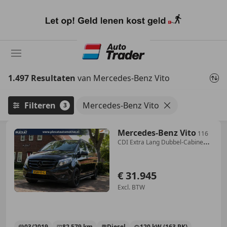
Ga
naar
hoofdinhoud
1.497 Resultaten
van Mercedes-Benz Vito
Filteren
Mercedes-Benz Vito
3
Mercedes-Benz Vito
116
CDI Extra Lang Dubbel-Cabine
Comfort Aut. | AM
€ 31.945
Excl. BTW
03/2019
82.579 km
Diesel
120 kW (163 PK)