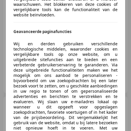
schuifdeur Automaat
waarschuwen. Het blokkeren van deze cookies of
vergelijkbare tools kan de functionaliteit van de
€ 27.800
website beïnvloeden.
Excl. BTW
Geavanceerde paginafuncties
Wij en derden gebruiken verschillende
09/2018
104.538 km
Diesel
100 kW (136 PK)
technologische middelen, waaronder cookies en
vergelijkbare tools op onze website, om u
Schuifdeur rechts, Lichtmetalen velgen, LED verlichting, Schuifdeur links, Dakrails, Bandenspanningscontrole, Trekhaak, Met onderhoudshistorie
uitgebreide sitefuncties aan te bieden en een
verbeterde gebruikerservaring te garanderen. Via
deze uitgebreide functionaliteiten maken we het
mogelijk om ons aanbod te personaliseren -
bijvoorbeeld om uw zoekopdrachten bij een later
Autobedrijf Veste B.V.
bezoek voort te zetten, om u geschikte aanbiedingen
NL-6042 EN ROERMOND
in uw regio te tonen of om gepersonaliseerde
advertenties en berichten te verstrekken en te
evalueren. Wij slaan uw e-mailadres lokaal op
Mercedes-Benz Vito
114
wanneer u dit opgeeft voor opgeslagen
CDI Lang | EX BTW |
zoekopdrachten, favoriete voertuigen of in het kader
Achteruitrijcamera | Carpl
van de prijsbeoordeling. Dit vergemakkelijkt het
gebruik van de website, omdat u bij latere bezoeken
€ 27.500
niet opnieuw hoeft in te voeren. Met uw