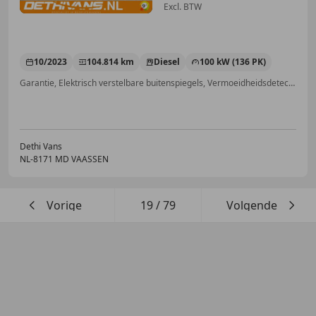
Excl. BTW
10/2023
104.814 km
Diesel
100 kW (136 PK)
Garantie, Elektrisch verstelbare buitenspiegels, Vermoeidheidsdetectie, Airconditioning, Alarm, Centrale deurvergrendeling met afstandsbediening, Trekhaak, Apple CarPlay
Dethi Vans
NL-8171 MD VAASSEN
Vorige
19
/
79
Volgende