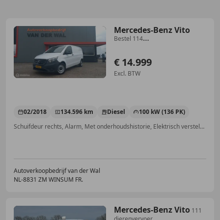
Mercedes-Benz Vito
Bestel 114
CDI/CLIMATECONTROL/CRUISECONT
€ 14.999
Excl. BTW
02/2018
134.596 km
Diesel
100 kW (136 PK)
Schuifdeur rechts, Alarm, Met onderhoudshistorie, Elektrisch verstelbare buitenspiegels, Bandenspanningscontrole, Startonderbreker, Airbag bestuurder, Multifunctioneel stuurwiel
Autoverkoopbedrijf van der Wal
NL-8831 ZM WINSUM FR.
Mercedes-Benz Vito
111
dierenvervoer