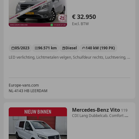
€ 32.950
Excl. BTW
05/2023
96.571 km
Diesel
140 kW (190 PK)
LED verlichting, Lichtmetalen velgen, Schuifdeur rechts, Luchtvering, Apple CarPlay, Alarm, Trekhaak, Android Auto
Europe-vans.com
NL-4143 HB LEERDAM
Mercedes-Benz Vito
119
CDI Lang Dubbelcab. Comfort |
Camera | Bluetoo