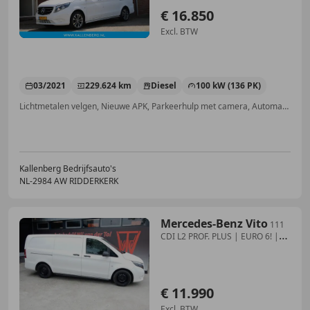
€ 16.850
Excl. BTW
03/2021
229.624 km
Diesel
100 kW (136 PK)
Lichtmetalen velgen, Nieuwe APK, Parkeerhulp met camera, Automatische klimaatregeling, Trekhaak, Stoelverwarming, Vermoeidheidsdetectie, Cruise control
Kallenberg Bedrijfsauto's
NL-2984 AW RIDDERKERK
Mercedes-Benz Vito
111
CDI L2 PROF. PLUS | EURO 6! |
TREKHAAK | LEER
€ 11.990
Excl. BTW