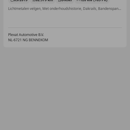
Lichtmetalen velgen, Met onderhoudshistorie, Dakrails, Bandenspanningscontrole, Multifunctioneel stuurwiel, Trekhaak, Navigatiesysteem, Elektrisch verstelbare buitenspiegels
Plexat Automotive B.V.
NL-6721 NG BENNEKOM