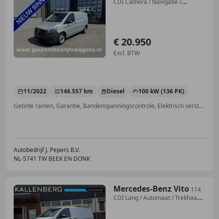
CDI Camera / Navigatie /
Parkeersensoren / Cru
€ 20.950
Excl. BTW
11/2022
146.557 km
Diesel
100 kW (136 PK)
Getinte ramen, Garantie, Bandenspanningscontrole, Elektrisch verstelbare buitenspiegels, Multifunctioneel stuurwiel, Stoelverwarming, Navigatiesysteem, Parkeerhulp achter
Autobedrijf J. Pepers B.V.
NL-5741 TW BEEK EN DONK
Mercedes-Benz Vito
114
CDI Lang / Automaat / Trekhaak /
Dubbele schui