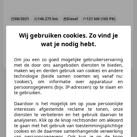
08/2021
146.275 km
Diesel
121 kW (165 PK)
Elektrisch verstelbare buitenspiegels, Garantie, Parkeerhulp met camera, Met onderhoudshistorie, Apple CarPlay, Navigatiesysteem, Stoelverwarming, Trekhaak
Wij gebruiken cookies. Zo vind je
wat je nodig hebt.
Dethi Vans
Om jou een zo goed mogelijke gebruikerservaring
NL-8171 MD VAASSEN
met de door ons aangeboden diensten te bieden,
maken wij en derden gebruik van cookies en andere
technologie (beide samen noemen wij vanaf nu:
'cookies'), om informatie over apparatuur en
persoonsgegevens (bijv. IP-adressen) op te slaan en
te gebruiken.
Daardoor is het mogelijk om op jouw persoonlijke
interesses afgestemde reclame te tonen, onze
diensten te verbeteren en het gebruik daarvan te
analyseren. Klik op de knop rechtsonder om akkoord
te gaan met het gebruik van toestemmingsplichtige
cookies en de daarmee samenhangende verwerking
van persoonsgegevens. Ook kun je op de knop