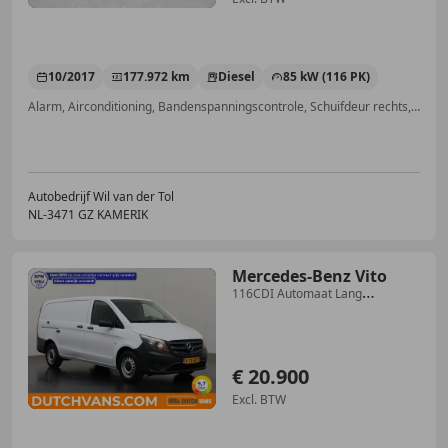
10/2017
177.972 km
Diesel
85 kW (116 PK)
Alarm, Airconditioning, Bandenspanningscontrole, Schuifdeur rechts, Dakrails, Met onderhoudshistorie, Trekhaak, Bluetooth
Autobedrijf Wil van der Tol
NL-3471 GZ KAMERIK
Mercedes-Benz Vito
116CDI Automaat Lang
Achterdeuren | Navigatie | Ca
€ 20.900
Excl. BTW