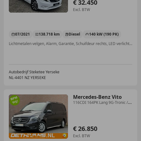
€ 32.450
Excl. BTW
07/2021
138.718 km
Diesel
140 kW (190 PK)
Lichtmetalen velgen, Alarm, Garantie, Schuifdeur rechts, LED verlichting, Bluetooth, Startonderbreker, Trekhaak
Autobedrijf Steketee Yerseke
NL-4401 NZ YERSEKE
Mercedes-Benz Vito
116CDI 164PK Lang 9G-Tronic /
LED / 2.500kg Trekha
€ 26.850
Excl. BTW