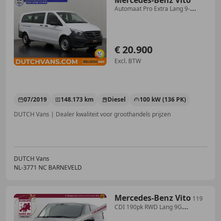
Mercedes-Benz Vito
Automaat Pro Extra Lang 9-
Persoons | Kombi | Perso
€ 20.900
Excl. BTW
07/2019
148.173 km
Diesel
100 kW (136 PK)
DUTCH Vans | Dealer kwaliteit voor groothandels prijzen
DUTCH Vans
NL-3771 NC BARNEVELD
Mercedes-Benz Vito
119
CDI 190pk RWD Lang 9G
Automaat LED/AirMatic/Ca