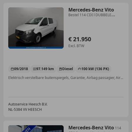
Mercedes-Benz Vito
Bestel 114 CDI l DUBBELE
CABINE l NAVI l AIRCO l T
€ 21.950
Excl. BTW
09/2018
97.149 km
Diesel
100 kW (136 PK)
Elektrisch verstelbare buitenspiegels, Garantie, Airbag passagier, Airconditioning, Schuifdeur rechts, Bluetooth, Armsteun, Airbag bestuurder
Autoservice Heesch B.V.
NL-5384 VV HEESCH
Mercedes-Benz Vito
114