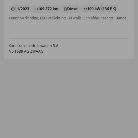
11/2023
109.272 km
Diesel
100 kW (136 PK)
Xenon verlichting, LED verlichting, Dakrails, Schuifdeur rechts, Bandenspanningscontrole, Trekhaak, Airconditioning, Met onderhoudshistorie
Kareltrans bedrijfswagen B.V.
NL-1689 AG ZWAAG