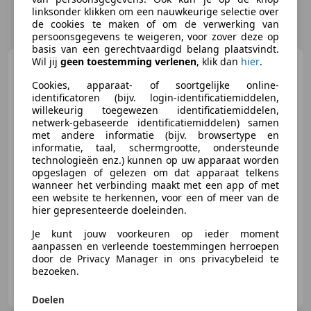
linksonder klikken om een nauwkeurige selectie over
de cookies te maken of om de verwerking van
persoonsgegevens te weigeren, voor zover deze op
basis van een gerechtvaardigd belang plaatsvindt.
Wil jij
geen toestemming verlenen
, klik dan
hier
.
Mercedes-Benz Vito
116
CDI Automaat Lang - EURO 6 -
Cookies, apparaat- of soortgelijke online-
A/C Climate - Cru
identificatoren (bijv. login-identificatiemiddelen,
willekeurig toegewezen identificatiemiddelen,
€ 17.950
netwerk-gebaseerde identificatiemiddelen) samen
met andere informatie (bijv. browsertype en
Excl. BTW
informatie, taal, schermgrootte, ondersteunde
technologieën enz.) kunnen op uw apparaat worden
opgeslagen of gelezen om dat apparaat telkens
wanneer het verbinding maakt met een app of met
05/2021
184.092 km
Diesel
120 kW (163 PK)
een website te herkennen, voor een of meer van de
hier gepresenteerde doeleinden.
Parkeerhulp met camera, Alarm, Nieuwe APK, Trekhaak, Parkeerhulp voor, Airconditioning, ABS, Cruise control
Je kunt jouw voorkeuren op ieder moment
aanpassen en verleende toestemmingen herroepen
door de Privacy Manager in ons privacybeleid te
bezoeken.
Mazeland Bedrijfswagens
NL-5692 BA SON EN BREUGEL
Doelen