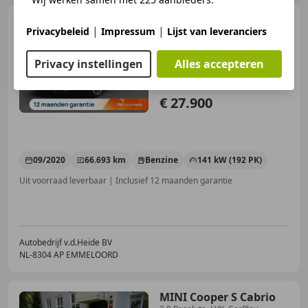
MINI Cooper S Cabrio
|
|
Privacybeleid
Impressum
Lijst van leveranciers
2.0 Sidewalk Edition 192 PK Aut.
Head-up display,
Privacy instellingen
Alles accepteren
€ 27.900
09/2020
66.693 km
Benzine
141 kW (192 PK)
Uit voorraad leverbaar | Inclusief 12 maanden garantie
Autobedrijf v.d.Heide BV
NL-8304 AP EMMELOORD
MINI Cooper S Cabrio