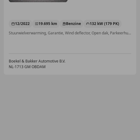
12/2022
19.695 km
Benzine
132 kW (179 PK)
Stuurwielverwarming, Garantie, Wind deflector, Open dak, Parkeerhulp met camera, Inductieladen voor smartphones, Alarm, Head-up display
Boekel & Bakker Automotive B.V.
NL-1713 GM OBDAM