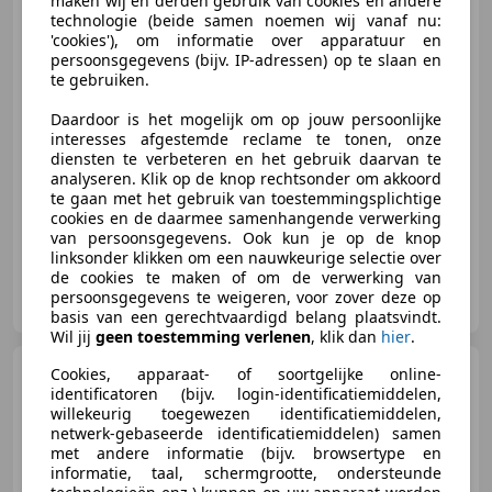
maken wij en derden gebruik van cookies en andere
technologie (beide samen noemen wij vanaf nu:
'cookies'), om informatie over apparatuur en
€ 5.940
persoonsgegevens (bijv. IP-adressen) op te slaan en
te gebruiken.
Daardoor is het mogelijk om op jouw persoonlijke
interesses afgestemde reclame te tonen, onze
04/2006
117.412 km
Benzine
125 kW (170 PK)
diensten te verbeteren en het gebruik daarvan te
analyseren. Klik op de knop rechtsonder om akkoord
Nieuwe APK, Navigatiesysteem, Stoelverwarming, Sportstoelen, Parkeerhulp achter, Elektrische ramen, Open dak, Lederen stuurwiel
te gaan met het gebruik van toestemmingsplichtige
cookies en de daarmee samenhangende verwerking
van persoonsgegevens. Ook kun je op de knop
linksonder klikken om een nauwkeurige selectie over
de cookies te maken of om de verwerking van
Koopal Automotive
persoonsgegevens te weigeren, voor zover deze op
NL-8013 PT ZWOLLE
basis van een gerechtvaardigd belang plaatsvindt.
Wil jij
geen toestemming verlenen
, klik dan
hier
.
MINI Cooper S Cabrio
Cookies, apparaat- of soortgelijke online-
Mini 1.6 Chili, Leer, Navi , 184 pk !
identificatoren (bijv. login-identificatiemiddelen,
willekeurig toegewezen identificatiemiddelen,
netwerk-gebaseerde identificatiemiddelen) samen
met andere informatie (bijv. browsertype en
informatie, taal, schermgrootte, ondersteunde