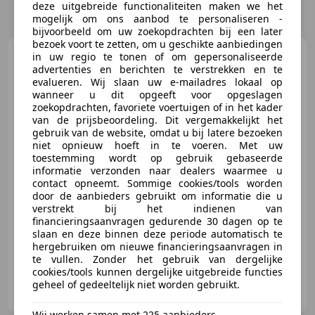
deze uitgebreide functionaliteiten maken we het
mogelijk om ons aanbod te personaliseren -
bijvoorbeeld om uw zoekopdrachten bij een later
bezoek voort te zetten, om u geschikte aanbiedingen
MINI Cooper S Cabrio
in uw regio te tonen of om gepersonaliseerde
2.0 Chili LEER / NAVI / HEAD-UP /
advertenties en berichten te verstrekken en te
RIJKLAAR!
evalueren. Wij slaan uw e-mailadres lokaal op
wanneer u dit opgeeft voor opgeslagen
zoekopdrachten, favoriete voertuigen of in het kader
van de prijsbeoordeling. Dit vergemakkelijkt het
gebruik van de website, omdat u bij latere bezoeken
€ 14.950
niet opnieuw hoeft in te voeren. Met uw
toestemming wordt op gebruik gebaseerde
informatie verzonden naar dealers waarmee u
contact opneemt. Sommige cookies/tools worden
door de aanbieders gebruikt om informatie die u
03/2017
176.904 km
Benzine
141 kW (192 PK)
verstrekt bij het indienen van
LED verlichting, Stoelverwarming, Elektrische ramen, Head-up display, Open dak, Navigatiesysteem, Alarm, Zij-airbags
financieringsaanvragen gedurende 30 dagen op te
slaan en deze binnen deze periode automatisch te
hergebruiken om nieuwe financieringsaanvragen in
te vullen. Zonder het gebruik van dergelijke
cookies/tools kunnen dergelijke uitgebreide functies
Eshuis Auto B.V.
geheel of gedeeltelijk niet worden gebruikt.
NL-7451 PK HOLTEN
Wij werken samen met 225 aanbieders.