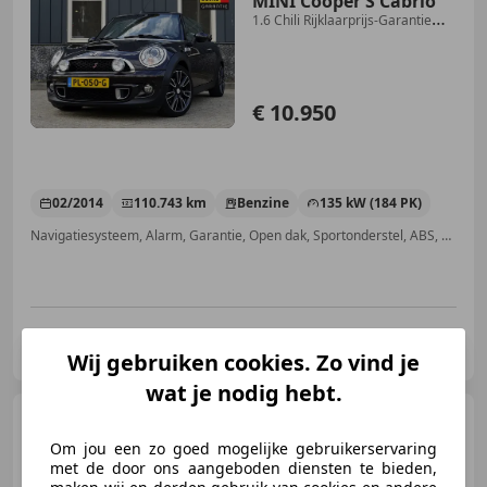
MINI Cooper S Cabrio
1.6 Chili Rijklaarprijs-Garantie
Leder Navigatie X
€ 10.950
02/2014
110.743 km
Benzine
135 kW (184 PK)
Navigatiesysteem, Alarm, Garantie, Open dak, Sportonderstel, ABS, Cruise control, Automatische klimaatregeling
ABC Auto's
NL-1521 RH WORMERVEER
Wij gebruiken cookies. Zo vind je
wat je nodig hebt.
MINI Cooper S Cabrio
1.6 Chili | Xenon | Carplay |
Om jou een zo goed mogelijke gebruikerservaring
Harman-Kardon
met de door ons aangeboden diensten te bieden,