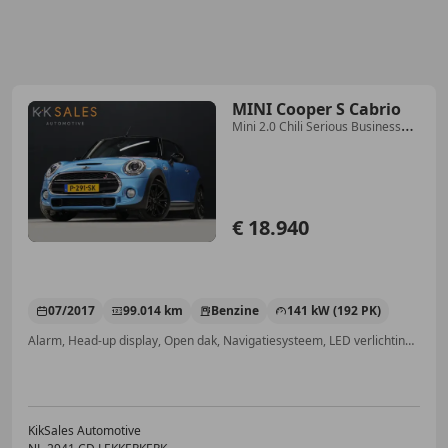
MINI Cooper S Cabrio
Mini 2.0 Chili Serious Business
[HARMAN/KARDON, HE
€ 18.940
07/2017
99.014 km
Benzine
141 kW (192 PK)
Alarm, Head-up display, Open dak, Navigatiesysteem, LED verlichting, Parkeerhulp met camera, ABS, Hoofd airbag
KikSales Automotive