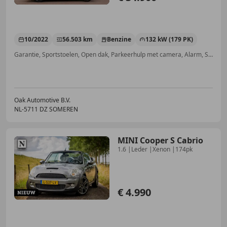
10/2022
56.503 km
Benzine
132 kW (179 PK)
Garantie, Sportstoelen, Open dak, Parkeerhulp met camera, Alarm, Stuurwielverwarming, Inductieladen voor smartphones, Met onderhoudshistorie
Oak Automotive B.V.
NL-5711 DZ SOMEREN
MINI Cooper S Cabrio
1.6 |Leder |Xenon |174pk
€ 4.990