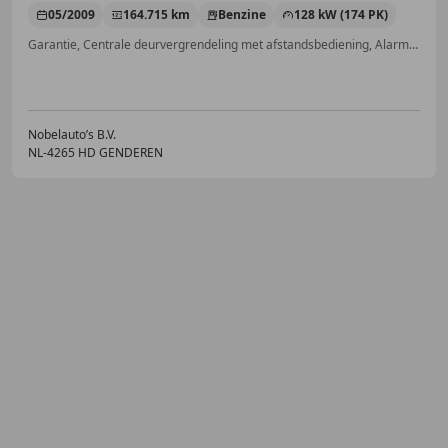
05/2009
164.715 km
Benzine
128 kW (174 PK)
Garantie, Centrale deurvergrendeling met afstandsbediening, Alarm, Open dak, Lederen stuurwiel, Parkeerhulp achter, Mistlampen, Sportstoelen
Nobelauto’s B.V.
NL-4265 HD GENDEREN