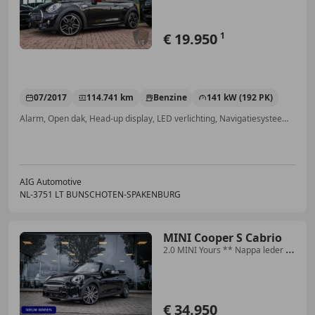
€ 19.950
1
07/2017
114.741 km
Benzine
141 kW (192 PK)
Alarm, Open dak, Head-up display, LED verlichting, Navigatiesysteem, Zij-airbags, Stoelverwarming, Bandenspanningscontrole
AIG Automotive
NL-3751 LT BUNSCHOTEN-SPAKENBURG
MINI Cooper S Cabrio
2.0 MINI Yours ** Nappa leder **
Keyless ** Camera
€ 34.950