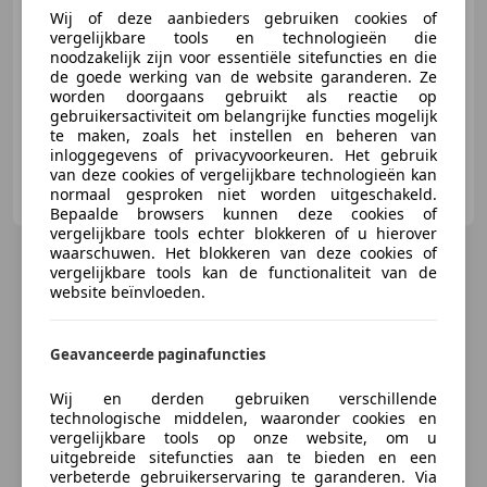
Wij of deze aanbieders gebruiken cookies of
vergelijkbare tools en technologieën die
09/2012
128.589 km
Benzine
135 kW (184 PK)
noodzakelijk zijn voor essentiële sitefuncties en die
de goede werking van de website garanderen. Ze
Garantie, Stoelverwarming, Navigatiesysteem, Open dak, Sportonderstel, Alarm, ABS, Bi-Xenon koplampen
worden doorgaans gebruikt als reactie op
gebruikersactiviteit om belangrijke functies mogelijk
te maken, zoals het instellen en beheren van
inloggegevens of privacyvoorkeuren. Het gebruik
van deze cookies of vergelijkbare technologieën kan
Dubois Automotive
normaal gesproken niet worden uitgeschakeld.
NL-4762 AP ZEVENBERGEN
Bepaalde browsers kunnen deze cookies of
vergelijkbare tools echter blokkeren of u hierover
waarschuwen. Het blokkeren van deze cookies of
vergelijkbare tools kan de functionaliteit van de
website beïnvloeden.
Geavanceerde paginafuncties
Wij en derden gebruiken verschillende
technologische middelen, waaronder cookies en
vergelijkbare tools op onze website, om u
uitgebreide sitefuncties aan te bieden en een
verbeterde gebruikerservaring te garanderen. Via