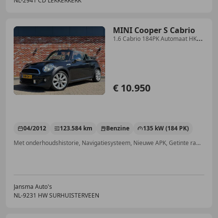
NL-2941 CD LEKKERKERK
MINI Cooper S Cabrio
1.6 Cabrio 184PK Automaat HK
Leer Stoelverw Pdc Cl
€ 10.950
04/2012
123.584 km
Benzine
135 kW (184 PK)
Met onderhoudshistorie, Navigatiesysteem, Nieuwe APK, Getinte ramen, Lendensteun, Stoelverwarming, ABS, Open dak
Jansma Auto's
NL-9231 HW SURHUISTERVEEN