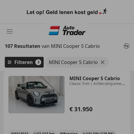
Ga
naar
hoofdinhoud
107 Resultaten
van MINI Cooper S Cabrio
Filteren
MINI Cooper S Cabrio
3
MINI Cooper S Cabrio
Classic Trim | Achteruitrijcamera
| Stoelverwarmin
€ 31.950
03/2022
37.427 km
Benzine
131 kW (178 PK)