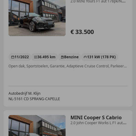
2.0 MINI Yours F1 aut 178pk/Ned
auto/Lounge leer/C
€ 33.500
11/2022
36.495 km
Benzine
131 kW (178 PK)
Open dak, Sportstoelen, Garantie, Adaptieve Cruise Control, Parkeerhulp met camera, Navigatiesysteem, Sound system, Head-up display
Autobedrijf M. Klijn
NL-5161 CD SPRANG-CAPELLE
MINI Cooper S Cabrio
2.0 John Cooper Works L F1 aut
204pk/Camera/Hk/Hea