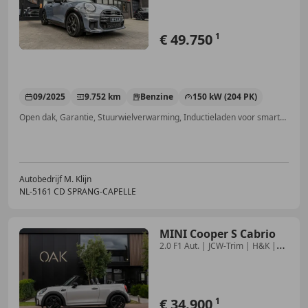
€ 49.750
1
09/2025
9.752 km
Benzine
150 kW (204 PK)
Open dak, Garantie, Stuurwielverwarming, Inductieladen voor smartphones, Sound system, Parkeerhulp met camera, Elektrisch verstelbare buitenspiegels, Met onderhoudshistorie
Autobedrijf M. Klijn
NL-5161 CD SPRANG-CAPELLE
MINI Cooper S Cabrio
2.0 F1 Aut. | JCW-Trim | H&K |
Head-Up | Camera |
€ 34.900
1