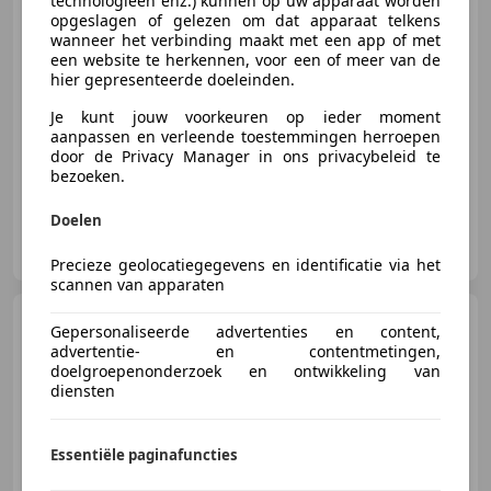
technologieën enz.) kunnen op uw apparaat worden
€ 7.950
opgeslagen of gelezen om dat apparaat telkens
wanneer het verbinding maakt met een app of met
een website te herkennen, voor een of meer van de
hier gepresenteerde doeleinden.
03/2011
132.321 km
Benzine
135 kW (184 PK)
Je kunt jouw voorkeuren op ieder moment
Navigatiesysteem, Met onderhoudshistorie, ABS, Stoelverwarming, Open dak, Sportonderstel, CD, Sportstoelen
aanpassen en verleende toestemmingen herroepen
door de Privacy Manager in ons privacybeleid te
bezoeken.
Doelen
R Mobility
NL-4191 CL GELDERMALSEN
Precieze geolocatiegegevens en identificatie via het
scannen van apparaten
MINI Cooper S Cabrio
Gepersonaliseerde advertenties en content,
1.6 HIGHGATE|H&K|Lederen
advertentie- en contentmetingen,
bekleding|NAVI
doelgroepenonderzoek en ontwikkeling van
diensten
€ 9.490
Essentiële paginafuncties