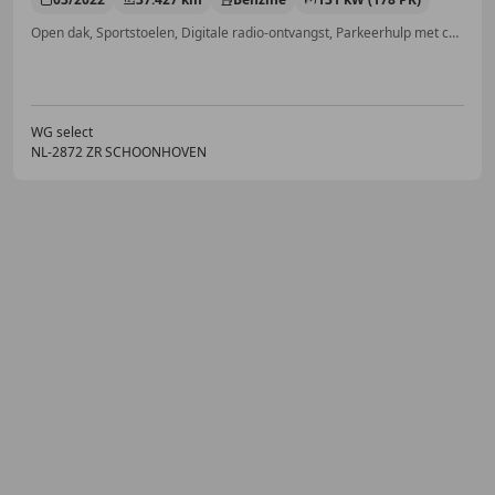
Open dak, Sportstoelen, Digitale radio-ontvangst, Parkeerhulp met camera, Met onderhoudshistorie, Navigatiesysteem, Head-up display, Binnenspiegel automatisch dimmend
WG select
NL-2872 ZR SCHOONHOVEN