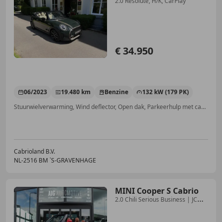
2.0 Resolute, H/K, CarPlay
€ 34.950
06/2023
19.480 km
Benzine
132 kW (179 PK)
Stuurwielverwarming, Wind deflector, Open dak, Parkeerhulp met camera, Garantie, Navigatiesysteem, Alarm, Airbag bestuurder
Cabrioland B.V.
NL-2516 BM `S-GRAVENHAGE
MINI Cooper S Cabrio
2.0 Chili Serious Business | JCW |
Leder | H/K | L