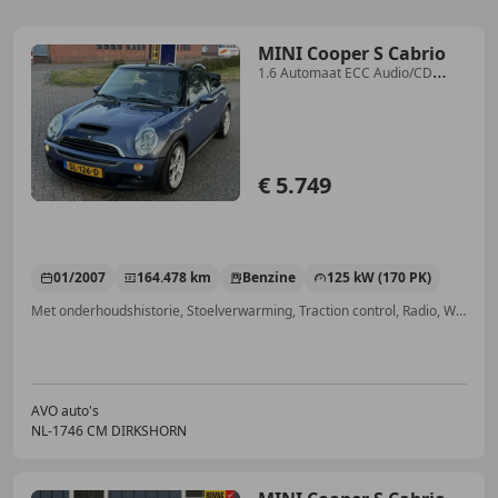
MINI Cooper S Cabrio
1.6 Automaat ECC Audio/CD
Leder PDC LMV 17" TCS Sp
€ 5.749
01/2007
164.478 km
Benzine
125 kW (170 PK)
Met onderhoudshistorie, Stoelverwarming, Traction control, Radio, Wind deflector, Automatische klimaatregeling, Airbag bestuurder, Parkeerhulp achter
AVO auto's
NL-1746 CM DIRKSHORN