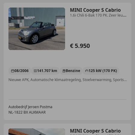
MINI Cooper S Cabrio
1.6i Chili 6-Bak 170 PK. Zeer leuke
auto van de tw
€ 5.950
08/2006
141.707 km
Benzine
125 kW (170 PK)
Nieuwe APK, Automatische klimaatregeling, Stoelverwarming, Sportstoelen, Parkeerhulp achter, Traction control, CD, Lederen stuurwiel
Autobedrijf Jeroen Postma
NL-1822 BX ALKMAAR
MINI Cooper S Cabrio