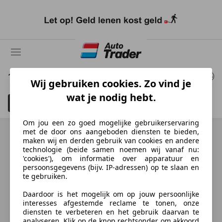
Ga
naar
hoofdinhoud
147 Resultaten
van MINI Cooper S Countryman
Wij gebruiken cookies. Zo vind je
wat je nodig hebt.
Filteren
MINI Cooper S Countryman
3
Om jou een zo goed mogelijke gebruikerservaring
met de door ons aangeboden diensten te bieden,
maken wij en derden gebruik van cookies en andere
technologie (beide samen noemen wij vanaf nu:
Ontdek vergelijkbare voertuigen
'cookies'), om informatie over apparatuur en
persoonsgegevens (bijv. IP-adressen) op te slaan en
te gebruiken.
Niet precies je zoekopdracht, maar misschien wel de
perfecte match.
Daardoor is het mogelijk om op jouw persoonlijke
interesses afgestemde reclame te tonen, onze
diensten te verbeteren en het gebruik daarvan te
analyseren. Klik op de knop rechtsonder om akkoord