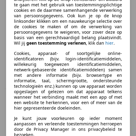
te gaan met het gebruik van toestemmingsplichtige
cookies en de daarmee samenhangende verwerking
van persoonsgegevens. Ook kun je op de knop
linksonder klikken om een nauwkeurige selectie over
de cookies te maken of om de verwerking van
persoonsgegevens te weigeren, voor zover deze op
basis van een gerechtvaardigd belang plaatsvindt.
Wil jij
geen toestemming verlenen
, klik dan
hier
.
Cookies, apparaat- of soortgelijke online-
identificatoren (bijv. login-identificatiemiddelen,
willekeurig toegewezen identificatiemiddelen,
netwerk-gebaseerde identificatiemiddelen) samen
met andere informatie (bijv. browsertype en
informatie, taal, schermgrootte, ondersteunde
technologieën enz.) kunnen op uw apparaat worden
opgeslagen of gelezen om dat apparaat telkens
BTW verrekenbaar
wanneer het verbinding maakt met een app of met
Specificatie van de fabrikant voor nieuwe voertuigen. Afhankelijk van de
een website te herkennen, voor een of meer van de
kilometerstand, het rijgedrag, de leeftijd van de batterij en het
hier gepresenteerde doeleinden.
laadgedrag, kan de radius van occasies aanzienlijk variëren.
Je kunt jouw voorkeuren op ieder moment
aanpassen en verleende toestemmingen herroepen
door de Privacy Manager in ons privacybeleid te
Resultaten
MINI
bezoeken.