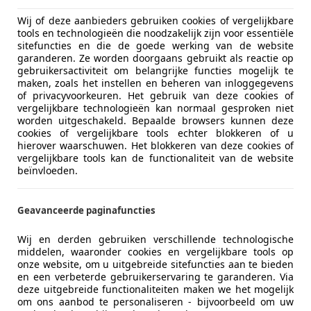
Wij of deze aanbieders gebruiken cookies of vergelijkbare
tools en technologieën die noodzakelijk zijn voor essentiële
sitefuncties en die de goede werking van de website
06/2007
259.239 km
Be
garanderen. Ze worden doorgaans gebruikt als reactie op
gebruikersactiviteit om belangrijke functies mogelijk te
 Auto's B.V.
maken, zoals het instellen en beheren van inloggegevens
L-4905 AA OOSTERHOUT
of privacyvoorkeuren. Het gebruik van deze cookies of
vergelijkbare technologieën kan normaal gesproken niet
worden uitgeschakeld. Bepaalde browsers kunnen deze
cookies of vergelijkbare tools echter blokkeren of u
ne D
hierover waarschuwen. Het blokkeren van deze cookies of
vergelijkbare tools kan de functionaliteit van de website
Business / AIRCO
beïnvloeden.
€ 5.350
Geavanceerde paginafuncties
Wij en derden gebruiken verschillende technologische
middelen, waaronder cookies en vergelijkbare tools op
onze website, om u uitgebreide sitefuncties aan te bieden
en een verbeterde gebruikerservaring te garanderen. Via
deze uitgebreide functionaliteiten maken we het mogelijk
om ons aanbod te personaliseren - bijvoorbeeld om uw