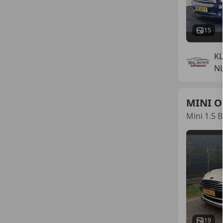
15
KL
N
MINI O
Mini 1.5 
19