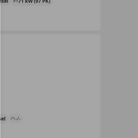
esel
71 kW (97 PK)
sel
-/-