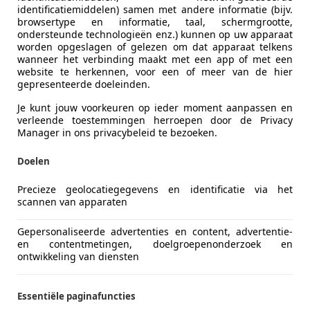
identificatiemiddelen) samen met andere informatie (bijv.
browsertype en informatie, taal, schermgrootte,
ondersteunde technologieën enz.) kunnen op uw apparaat
worden opgeslagen of gelezen om dat apparaat telkens
wanneer het verbinding maakt met een app of met een
website te herkennen, voor een of meer van de hier
gepresenteerde doeleinden.
Je kunt jouw voorkeuren op ieder moment aanpassen en
verleende toestemmingen herroepen door de Privacy
Manager in ons privacybeleid te bezoeken.
Doelen
ne D
Precieze geolocatiegegevens en identificatie via het
scannen van apparaten
.6 Anniversary |Pano|
Gepersonaliseerde advertenties en content, advertentie-
€ 1.999
en contentmetingen, doelgroepenonderzoek en
ontwikkeling van diensten
Essentiële paginafuncties