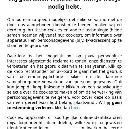
nodig hebt.
ne D
Om jou een zo goed mogelijke gebruikerservaring met de
16v Anniversary Airco Telefoonvoorbinding
door ons aangeboden diensten te bieden, maken wij en
derden gebruik van cookies en andere technologie (beide
€ 999
samen noemen wij vanaf nu: 'cookies'), om informatie over
apparatuur en persoonsgegevens (bijv. IP-adressen) op te
slaan en te gebruiken.
Daardoor is het mogelijk om op jouw persoonlijke
interesses afgestemde reclame te tonen, onze diensten te
verbeteren en het gebruik daarvan te analyseren. Klik op
de knop rechtsonder om akkoord te gaan met het gebruik
van toestemmingsplichtige cookies en de daarmee
samenhangende verwerking van persoonsgegevens. Ook
09/2006
259.766 km
Be
kun je op de knop linksonder klikken om een nauwkeurige
selectie over de cookies te maken of om de verwerking van
persoonsgegevens te weigeren, voor zover deze op basis
ni Automobielen
van een gerechtvaardigd belang plaatsvindt. Wil jij
geen
-7665 SE ALBERGEN
toestemming verlenen
, klik dan
hier
.
Cookies, apparaat- of soortgelijke online-identificatoren
(bijv. login-identificatiemiddelen, willekeurig toegewezen
identificatiemiddelen, netwerk-gebaseerde