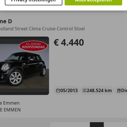
HE ECK EN WIEL
ne D
Holland Street Clima Cruise Control Stoel
€ 4.440
05/2013
248.524 km
Di
ge Emmen
XE EMMEN