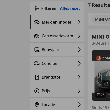
7 Result
Filteren
Alles reset
MINI O
Merk en model
Carrosserievorm
MINI O
3-Deurs 1
Bouwjaar
Conditie
Brandstof
Prijs
27
Locatie
Sinds 195