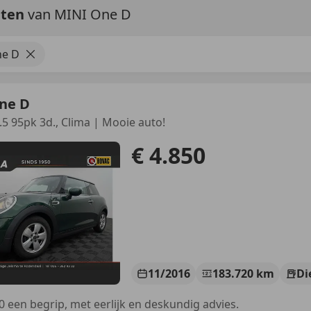
aten
van MINI One D
ne D
ne D
.5 95pk 3d., Clima | Mooie auto!
€ 4.850
11/2016
183.720 km
Di
0 een begrip, met eerlijk en deskundig advies.