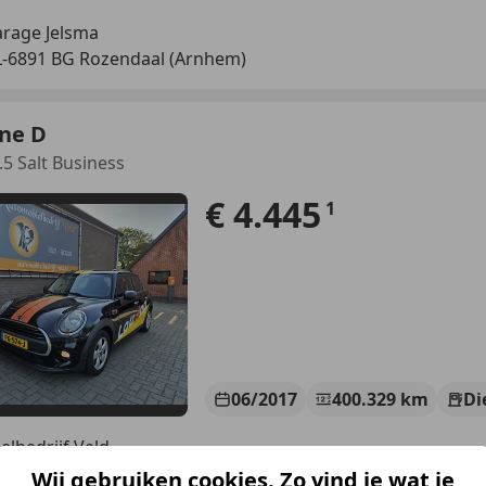
rage Jelsma
-6891 BG Rozendaal (Arnhem)
ne D
.5 Salt Business
€ 4.445
1
06/2017
400.329 km
Di
lbedrijf Veld
HJ KALLENKOTE
Wij gebruiken cookies. Zo vind je wat je