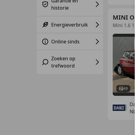
Garantie en
historie
MINI O
Energieverbruik
Mini 1.6 
Online sinds
Zoeken op
trefwoord
49
Da
NL