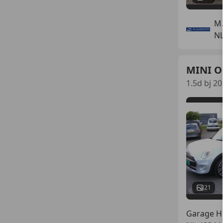
M.
N
MINI O
1.5d bj 2
21
Garage H