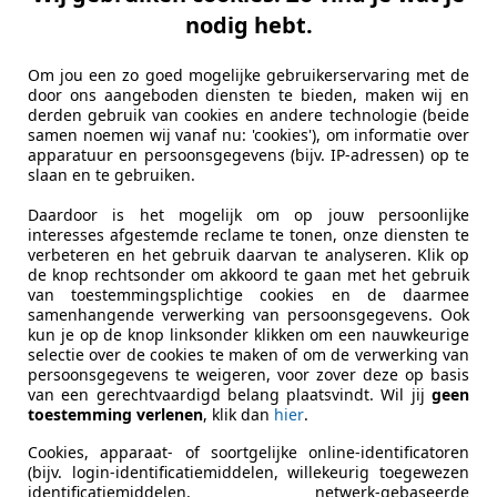
 Almera
nodig hebt.
n Automaat Airco EXPORT ZO MEENEMEN
Om jou een zo goed mogelijke gebruikerservaring met de
€ 1.695
door ons aangeboden diensten te bieden, maken wij en
derden gebruik van cookies en andere technologie (beide
samen noemen wij vanaf nu: 'cookies'), om informatie over
apparatuur en persoonsgegevens (bijv. IP-adressen) op te
slaan en te gebruiken.
Daardoor is het mogelijk om op jouw persoonlijke
interesses afgestemde reclame te tonen, onze diensten te
verbeteren en het gebruik daarvan te analyseren. Klik op
de knop rechtsonder om akkoord te gaan met het gebruik
09/2001
225.996 km
Be
van toestemmingsplichtige cookies en de daarmee
samenhangende verwerking van persoonsgegevens. Ook
kun je op de knop linksonder klikken om een nauwkeurige
casiondealer 't Gooi
selectie over de cookies te maken of om de verwerking van
L-1241 CW KORTENHOEF
persoonsgegevens te weigeren, voor zover deze op basis
van een gerechtvaardigd belang plaatsvindt. Wil jij
geen
toestemming verlenen
, klik dan
hier
.
Cookies, apparaat- of soortgelijke online-identificatoren
(bijv. login-identificatiemiddelen, willekeurig toegewezen
identificatiemiddelen, netwerk-gebaseerde