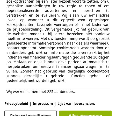
zoekopdrachten bij een later bezoek voort te zetten, om u
toservice Vakgarage F.M. Auto's
geschikte aanbiedingen in uw regio te tonen of om
L-2391 PZ HAZERSWOUDE-DORP
gepersonaliseerde advertenties en berichten te
verstrekken en te evalueren. Wij slaan uw e-mailadres
lokaal op wanneer u dit opgeeft voor opgeslagen
zoekopdrachten, favoriete voertuigen of in het kader van
 Almera
de prijsbeoordeling. Dit vergemakkelijkt het gebruik van
de website, omdat u bij latere bezoeken niet opnieuw
hoeft in te voeren. Met uw toestemming wordt op gebruik
€ 1.500
gebaseerde informatie verzonden naar dealers waarmee u
contact opneemt. Sommige cookies/tools worden door de
aanbieders gebruikt om informatie die u verstrekt bij het
indienen van financieringsaanvragen gedurende 30 dagen
op te slaan en deze binnen deze periode automatisch te
hergebruiken om nieuwe financieringsaanvragen in te
vullen. Zonder het gebruik van dergelijke cookies/tools
kunnen dergelijke uitgebreide functies geheel of
gedeeltelijk niet worden gebruikt.
05/2002
230.613 km
Be
Wij werken samen met 225 aanbieders.
Auto's
|
|
Privacybeleid
Impressum
Lijst van leveranciers
AT ARNHEM
Privacy instellingen
Alles accepteren