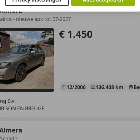
 Almera
- airco - nieuwe apk tot 07-2027
€ 1.450
12/2006
136.408 km
Be
ng B.V.
NB SON EN BREUGEL
 Almera
- Schade