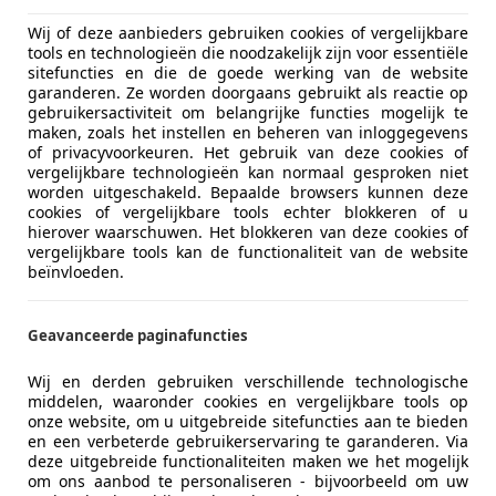
05/2000
263.264 km
Be
Wij of deze aanbieders gebruiken cookies of vergelijkbare
tools en technologieën die noodzakelijk zijn voor essentiële
sitefuncties en die de goede werking van de website
Exceptional Motor Cars B.V.
garanderen. Ze worden doorgaans gebruikt als reactie op
LC EEMNES
gebruikersactiviteit om belangrijke functies mogelijk te
maken, zoals het instellen en beheren van inloggegevens
of privacyvoorkeuren. Het gebruik van deze cookies of
vergelijkbare technologieën kan normaal gesproken niet
 Almera
worden uitgeschakeld. Bepaalde browsers kunnen deze
 Airco, radio, trekhaak
cookies of vergelijkbare tools echter blokkeren of u
hierover waarschuwen. Het blokkeren van deze cookies of
vergelijkbare tools kan de functionaliteit van de website
€ 1.950
beïnvloeden.
Geavanceerde paginafuncties
Wij en derden gebruiken verschillende technologische
middelen, waaronder cookies en vergelijkbare tools op
onze website, om u uitgebreide sitefuncties aan te bieden
en een verbeterde gebruikerservaring te garanderen. Via
10/2002
244.226 km
Be
deze uitgebreide functionaliteiten maken we het mogelijk
om ons aanbod te personaliseren - bijvoorbeeld om uw