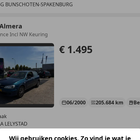
 BG BUNSCHOTEN-SPAKENBURG
 Almera
nce Incl NW Keuring
€ 1.495
06/2000
205.684 km
Be
aak
AA LELYSTAD
Wij gebruiken cookies. Zo vind je wat je