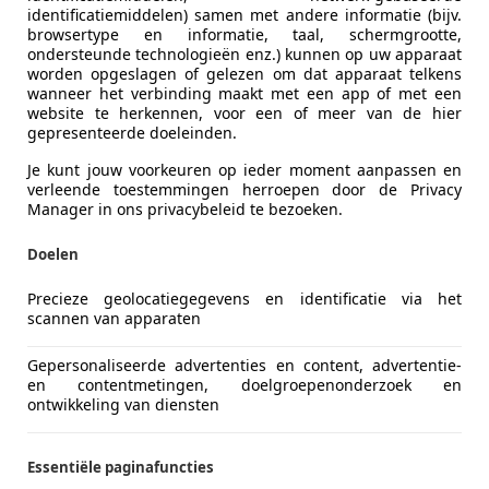
identificatiemiddelen) samen met andere informatie (bijv.
browsertype en informatie, taal, schermgrootte,
ondersteunde technologieën enz.) kunnen op uw apparaat
worden opgeslagen of gelezen om dat apparaat telkens
wanneer het verbinding maakt met een app of met een
website te herkennen, voor een of meer van de hier
gepresenteerde doeleinden.
Je kunt jouw voorkeuren op ieder moment aanpassen en
verleende toestemmingen herroepen door de Privacy
Manager in ons privacybeleid te bezoeken.
 Almera
Doelen
y Airco, Trekhaak, Stuurbekrachtiging
Precieze geolocatiegegevens en identificatie via het
scannen van apparaten
€ 944
Gepersonaliseerde advertenties en content, advertentie-
en contentmetingen, doelgroepenonderzoek en
ontwikkeling van diensten
Essentiële paginafuncties