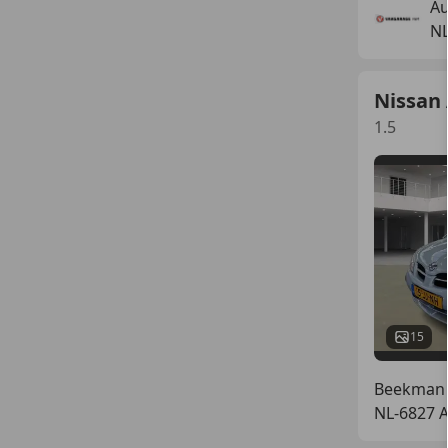
Au
N
Nissan
1.5
15
Beekman 
NL-6827 