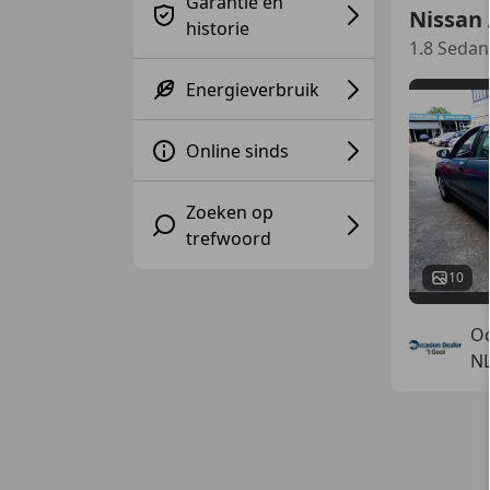
Garantie en
Nissan
historie
1.8 Seda
Energieverbruik
Online sinds
Zoeken op
trefwoord
10
Oc
N