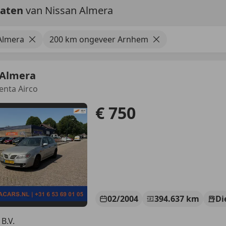
taten
van Nissan Almera
Almera
200 km ongeveer Arnhem
 Almera
centa Airco
€ 750
02/2004
394.637 km
Di
B.V.