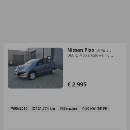
Nissan Pixo
1.0 Visia 5
DEURS Mooie Auto weinig
Kilometers NAP
€ 2.995
05/2010
121.774 km
Benzine
50 kW (68 PK)