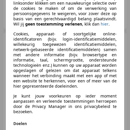
linksonder klikken om een nauwkeurige selectie over
de cookies te maken of om de verwerking van
persoonsgegevens te weigeren, voor zover deze op
Knoops Automotive
basis van een gerechtvaardigd belang plaatsvindt.
NL-3208 LD SPIJKENISSE
Wil jij
geen toestemming verlenen
, klik dan
hier
.
Cookies, apparaat- of soortgelijke online-
Nissan Pixo
identificatoren (bijv. login-identificatiemiddelen,
1.0 Acenta | 2E
willekeurig toegewezen identificatiemiddelen,
EIGENAAR |3/6 OF 12MND
netwerk-gebaseerde identificatiemiddelen) samen
GARANTE | A
met andere informatie (bijv. browsertype en
informatie, taal, schermgrootte, ondersteunde
technologieën enz.) kunnen op uw apparaat worden
opgeslagen of gelezen om dat apparaat telkens
€ 4.450
wanneer het verbinding maakt met een app of met
een website te herkennen, voor een of meer van de
hier gepresenteerde doeleinden.
Je kunt jouw voorkeuren op ieder moment
09/2010
45.642 km
Benzine
50 kW (68 PK)
aanpassen en verleende toestemmingen herroepen
door de Privacy Manager in ons privacybeleid te
bezoeken.
Doelen
De Automakelaar Gelderland