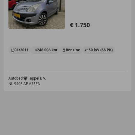
€ 1.750
01/2011
246.008 km
Benzine
50 kW (68 PK)
Autobedrijf Tappel B.V.
NL-9403 AP ASSEN