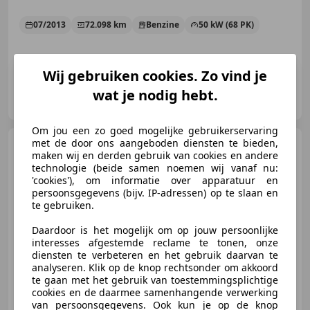
07/2013
72.098 km
Benzine
50 kW (68 PK)
Wij gebruiken cookies. Zo vind je
Eisner Auto's Elburg
wat je nodig hebt.
NL-8081 HJ ELBURG
Om jou een zo goed mogelijke gebruikerservaring
met de door ons aangeboden diensten te bieden,
Nissan Pixo
1.0 Visia Airco,
maken wij en derden gebruik van cookies en andere
Apk 06/2027
technologie (beide samen noemen wij vanaf nu:
'cookies'), om informatie over apparatuur en
persoonsgegevens (bijv. IP-adressen) op te slaan en
te gebruiken.
€ 1.995
Daardoor is het mogelijk om op jouw persoonlijke
interesses afgestemde reclame te tonen, onze
diensten te verbeteren en het gebruik daarvan te
analyseren. Klik op de knop rechtsonder om akkoord
te gaan met het gebruik van toestemmingsplichtige
06/2009
155.038 km
Benzine
50 kW (68 PK)
cookies en de daarmee samenhangende verwerking
van persoonsgegevens. Ook kun je op de knop