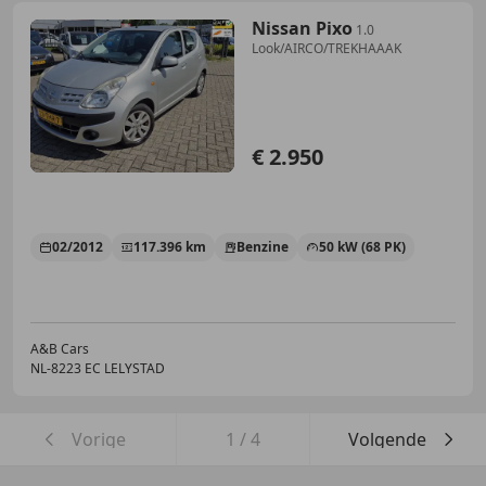
Nissan Pixo
1.0
Look/AIRCO/TREKHAAAK
€ 2.950
02/2012
117.396 km
Benzine
50 kW (68 PK)
A&B Cars
NL-8223 EC LELYSTAD
Vorige
1
/
4
Volgende