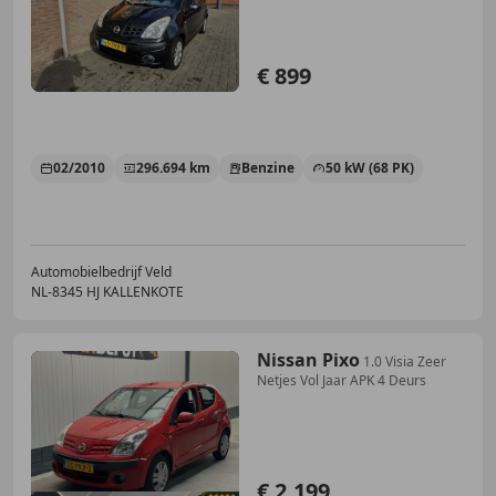
€ 899
02/2010
296.694 km
Benzine
50 kW (68 PK)
Automobielbedrijf Veld
NL-8345 HJ KALLENKOTE
Nissan Pixo
1.0 Visia Zeer
Netjes Vol Jaar APK 4 Deurs
€ 2.199