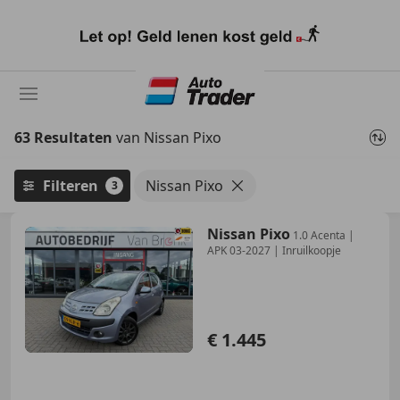
Ga
naar
hoofdinhoud
63 Resultaten
van Nissan Pixo
Filteren
Nissan Pixo
3
Nissan Pixo
1.0 Acenta |
APK 03-2027 | Inruilkoopje
€ 1.445