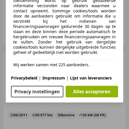
toestemming wordt op gebruik gebaseerde
informatie verzonden naar dealers waarmee u
09/2010
35.446 km
Benzine
50 kW (68 PK)
contact opneemt. Sommige cookies/tools worden
door de aanbieders gebruikt om informatie die u
verstrekt bij het indienen van
financieringsaanvragen gedurende 30 dagen op te
slaan en deze binnen deze periode automatisch te
De Groot Exceptional Motor Cars B.V.
hergebruiken om nieuwe financieringsaanvragen in
NL-3755 LC EEMNES
te vullen. Zonder het gebruik van dergelijke
cookies/tools kunnen dergelijke uitgebreide functies
geheel of gedeeltelijk niet worden gebruikt.
Nissan Pixo
1.0 Acenta |
Airco |
Wij werken samen met 225 aanbieders.
|
|
Privacybeleid
Impressum
Lijst van leveranciers
€ 2.735
Privacy instellingen
Alles accepteren
06/2011
99.977 km
Benzine
50 kW (68 PK)