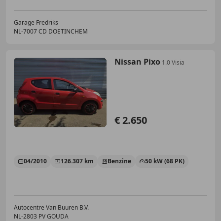
Garage Fredriks
NL-7007 CD DOETINCHEM
Nissan Pixo
1.0 Visia
€ 2.650
04/2010
126.307 km
Benzine
50 kW (68 PK)
Autocentre Van Buuren B.V.
NL-2803 PV GOUDA