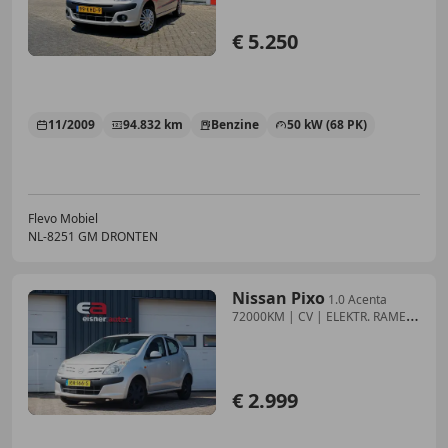
€ 5.250
11/2009
94.832 km
Benzine
50 kW (68 PK)
Flevo Mobiel
NL-8251 GM DRONTEN
Nissan Pixo
1.0 Acenta
72000KM | CV | ELEKTR. RAMEN
|
€ 2.999