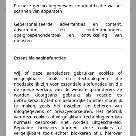
NL-3843 WN HARDERWIJK
Precieze geolocatiegegevens en identificatie via het
scannen van apparaten
Nissan Pixo
1.0 Look [ 1e
Gepersonaliseerde advertenties en content,
eig.airco,audio,lmv ]
advertentie- en contentmetingen,
doelgroepenonderzoek en ontwikkeling van
diensten
€ 4.245
Essentiële paginafuncties
Wij of deze aanbieders gebruiken cookies of
vergelijkbare tools en technologieën die
07/2010
77.106 km
Benzine
50 kW (68 PK)
noodzakelijk zijn voor essentiële sitefuncties en die
de goede werking van de website garanderen. Ze
worden doorgaans gebruikt als reactie op
gebruikersactiviteit om belangrijke functies mogelijk
te maken, zoals het instellen en beheren van
Autobedrijf Hornerheide
inloggegevens of privacyvoorkeuren. Het gebruik
NL-6085 NH HORN
van deze cookies of vergelijkbare technologieën kan
normaal gesproken niet worden uitgeschakeld.
Bepaalde browsers kunnen deze cookies of
vergelijkbare tools echter blokkeren of u hierover