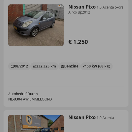
Nissan Pixo
1.0 Acenta 5-drs
Airco Bj:2012
€ 1.250
08/2012
232.323 km
Benzine
50 kW (68 PK)
Autobedrijf Duran
NL-8304 AW EMMELOORD
Nissan Pixo
1.0 Acenta