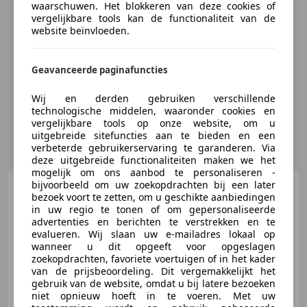
waarschuwen. Het blokkeren van deze cookies of
vergelijkbare tools kan de functionaliteit van de
website beïnvloeden.
Geavanceerde paginafuncties
Wij en derden gebruiken verschillende
technologische middelen, waaronder cookies en
vergelijkbare tools op onze website, om u
uitgebreide sitefuncties aan te bieden en een
verbeterde gebruikerservaring te garanderen. Via
deze uitgebreide functionaliteiten maken we het
mogelijk om ons aanbod te personaliseren -
bijvoorbeeld om uw zoekopdrachten bij een later
Nissan Pixo
1.0 Look NAP
bezoek voort te zetten, om u geschikte aanbiedingen
35.446km, Airco,
in uw regio te tonen of om gepersonaliseerde
Stuurbekrachtiging
advertenties en berichten te verstrekken en te
evalueren. Wij slaan uw e-mailadres lokaal op
wanneer u dit opgeeft voor opgeslagen
zoekopdrachten, favoriete voertuigen of in het kader
€ 3.944
van de prijsbeoordeling. Dit vergemakkelijkt het
gebruik van de website, omdat u bij latere bezoeken
niet opnieuw hoeft in te voeren. Met uw