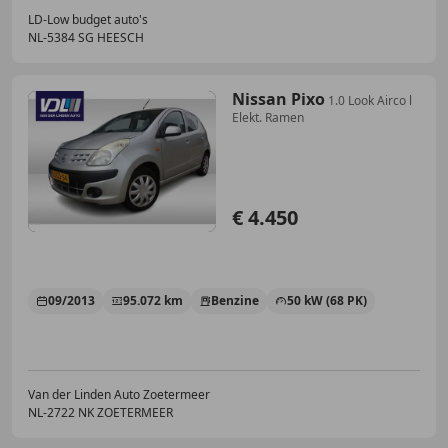
LD-Low budget auto's
NL-5384 SG HEESCH
Nissan Pixo
1.0 Look Airco l
Elekt. Ramen
€ 4.450
09/2013
95.072 km
Benzine
50 kW (68 PK)
Van der Linden Auto Zoetermeer
NL-2722 NK ZOETERMEER