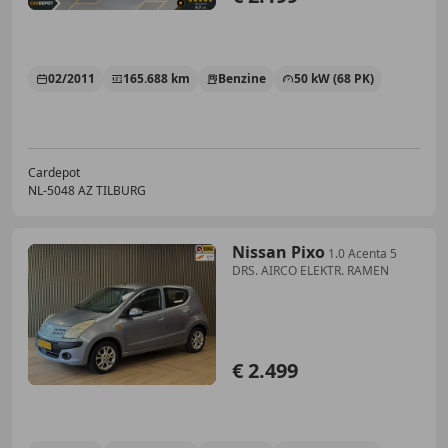
02/2011
165.688 km
Benzine
50 kW (68 PK)
Cardepot
NL-5048 AZ TILBURG
Nissan Pixo
1.0 Acenta 5
DRS. AIRCO ELEKTR. RAMEN
€ 2.499