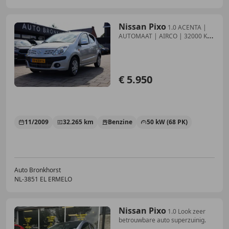
Nissan Pixo
1.0 ACENTA |
AUTOMAAT | AIRCO | 32000 KM
NAP!
€ 5.950
11/2009
32.265 km
Benzine
50 kW (68 PK)
Auto Bronkhorst
NL-3851 EL ERMELO
Nissan Pixo
1.0 Look zeer
betrouwbare auto superzuinig.