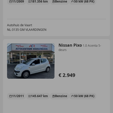
11/2009
181.356 km
Benzine
50 kW (68 PK)
Autohuis de Vaart
NL-3135 GM VLAARDINGEN
Nissan Pixo
1.0 Acenta 5-
deurs
€ 2.949
11/2011
145.647 km
Benzine
50 kW (68 PK)