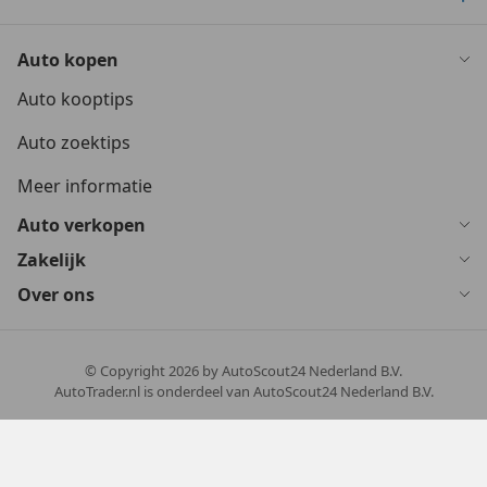
Auto kopen
Auto kooptips
Auto zoektips
Meer informatie
Auto verkopen
Zakelijk
Over ons
© Copyright
2026
by AutoScout24 Nederland B.V.
AutoTrader.nl is onderdeel van AutoScout24 Nederland B.V.