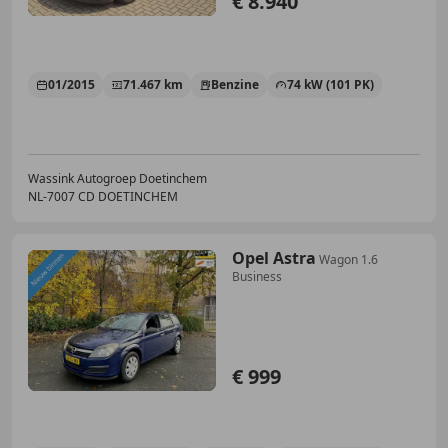
€ 8.940
01/2015
71.467 km
Benzine
74 kW (101 PK)
Wassink Autogroep Doetinchem
NL-7007 CD DOETINCHEM
Opel Astra
Wagon 1.6
Business
€ 999