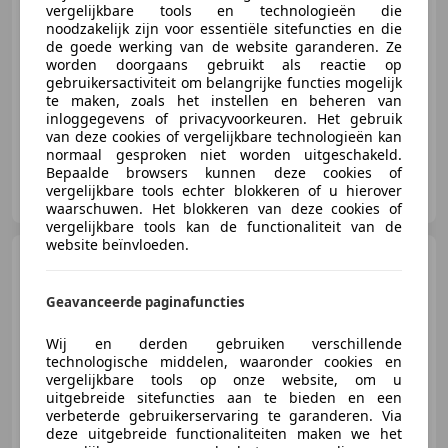
€ 7.850
vergelijkbare tools en technologieën die
noodzakelijk zijn voor essentiële sitefuncties en die
de goede werking van de website garanderen. Ze
worden doorgaans gebruikt als reactie op
gebruikersactiviteit om belangrijke functies mogelijk
01/2013
87.666 km
Benzine
103 kW (140 PK)
te maken, zoals het instellen en beheren van
inloggegevens of privacyvoorkeuren. Het gebruik
van deze cookies of vergelijkbare technologieën kan
normaal gesproken niet worden uitgeschakeld.
Bepaalde browsers kunnen deze cookies of
Sutherland Sneek
vergelijkbare tools echter blokkeren of u hierover
NL-8601 VC SNEEK
waarschuwen. Het blokkeren van deze cookies of
vergelijkbare tools kan de functionaliteit van de
website beïnvloeden.
Opel Astra
1.4 Turbo Edition-
NL auto-17"-Nette auto-
Geavanceerde paginafuncties
Wij en derden gebruiken verschillende
€ 6.950
technologische middelen, waaronder cookies en
vergelijkbare tools op onze website, om u
uitgebreide sitefuncties aan te bieden en een
verbeterde gebruikerservaring te garanderen. Via
deze uitgebreide functionaliteiten maken we het
05/2013
99.867 km
Benzine
103 kW (140 PK)