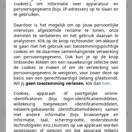
'cookies'), om informatie over apparatuur en
persoonsgegevens (bijv. IP-adressen) op te slaan en
Opel Astra
te gebruiken.
Cabriolet 1.8-16V
APK BIJ AFLEVERING
Daardoor is het mogelijk om op jouw persoonlijke
interesses afgestemde reclame te tonen, onze
diensten te verbeteren en het gebruik daarvan te
€ 1.699
analyseren. Klik op de knop rechtsonder om akkoord
te gaan met het gebruik van toestemmingsplichtige
cookies en de daarmee samenhangende verwerking
van persoonsgegevens. Ook kun je op de knop
linksonder klikken om een nauwkeurige selectie over
01/2003
236.118 km
Benzine
92 kW (125 PK)
de cookies te maken of om de verwerking van
Nieuwe APK, Elektrische ramen, Armsteun, Startonderbreker, Achterbank 1/3 - 2/3, Mistlampen, Cruise control, Stuurbekrachtiging
persoonsgegevens te weigeren, voor zover deze op
basis van een gerechtvaardigd belang plaatsvindt.
Wil jij
geen toestemming verlenen
, klik dan
hier
.
Cookies, apparaat- of soortgelijke online-
identificatoren (bijv. login-identificatiemiddelen,
MSE
willekeurig toegewezen identificatiemiddelen,
NL-7418 EE DEVENTER
netwerk-gebaseerde identificatiemiddelen) samen
met andere informatie (bijv. browsertype en
informatie, taal, schermgrootte, ondersteunde
Opel Astra
1.6 CDTi S/S
technologieën enz.) kunnen op uw apparaat worden
Edition Nap Navi Pdc Apk 06-2027
opgeslagen of gelezen om dat apparaat telkens