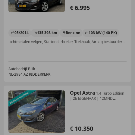
€ 6.995
05/2014
135.398 km
Benzine
103 kW (140 PK)
Lichtmetalen velgen, Startonderbreker, Trekhaak, Airbag bestuurder, Radio, Cruise control, Multifunctioneel stuurwiel, Navigatiesysteem
Autobedrijf Bilik
NL-2984 AZ RIDDERKERK
Opel Astra
1.4 Turbo Edition
| 2E EIGENAAR | 12MND
GARANTIE |
€ 10.350