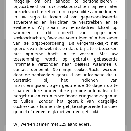
mogelijk om ons aanbod te personaliseren -
bijvoorbeeld om uw zoekopdrachten bij een later
bezoek voort te zetten, om u geschikte aanbiedingen
in uw regio te tonen of om gepersonaliseerde
advertenties en berichten te verstrekken en te
Garage Dolfsma
evalueren. Wij slaan uw e-mailadres lokaal op
NL-7961 AH RUINERWOLD
wanneer u dit opgeeft voor opgeslagen
zoekopdrachten, favoriete voertuigen of in het kader
van de prijsbeoordeling. Dit vergemakkelijkt het
gebruik van de website, omdat u bij latere bezoeken
niet opnieuw hoeft in te voeren. Met uw
toestemming wordt op gebruik gebaseerde
informatie verzonden naar dealers waarmee u
contact opneemt. Sommige cookies/tools worden
door de aanbieders gebruikt om informatie die u
verstrekt bij het indienen van
financieringsaanvragen gedurende 30 dagen op te
slaan en deze binnen deze periode automatisch te
hergebruiken om nieuwe financieringsaanvragen in
te vullen. Zonder het gebruik van dergelijke
cookies/tools kunnen dergelijke uitgebreide functies
geheel of gedeeltelijk niet worden gebruikt.
Wij werken samen met 225 aanbieders.