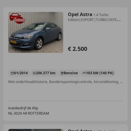
Opel Astra
1.4 Turbo
Edition|EXPORT|TURBO DEFECT
|
€ 2.500
01/2014
206.377 km
Benzine
103 kW (140 PK)
Met onderhoudshistorie, Bandenspanningscontrole, Airconditioning, Navigatiesysteem, CD, Airbag bestuurder, Hill-Hold Control, Elektrische ramen
Autobedrijf de Klip
NL-3029 AR ROTTERDAM