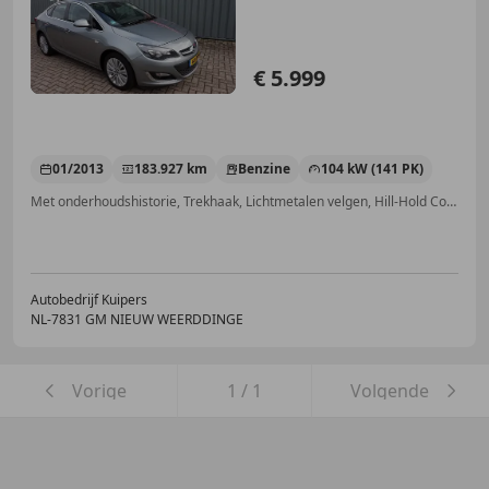
€ 5.999
01/2013
183.927 km
Benzine
104 kW (141 PK)
Met onderhoudshistorie, Trekhaak, Lichtmetalen velgen, Hill-Hold Control, Airconditioning, CD, Alarm, Airbag bestuurder
Autobedrijf Kuipers
NL-7831 GM NIEUW WEERDDINGE
Vorige
1
/
1
Volgende