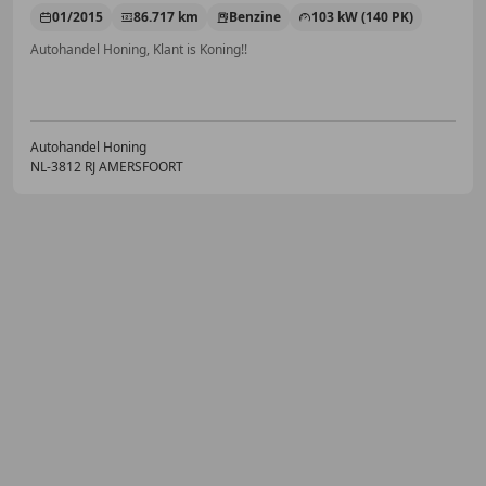
01/2015
86.717 km
Benzine
103 kW (140 PK)
Autohandel Honing, Klant is Koning!!
Autohandel Honing
NL-3812 RJ AMERSFOORT