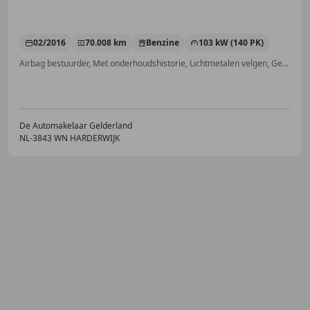
02/2016
70.008 km
Benzine
103 kW (140 PK)
Airbag bestuurder, Met onderhoudshistorie, Lichtmetalen velgen, Getinte ramen, Bluetooth, Zij-airbags, Startonderbreker, Cruise control
De Automakelaar Gelderland
NL-3843 WN HARDERWIJK