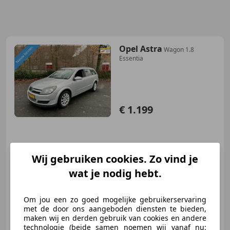
Opel Astra
Wagon 1.8
Essentia
€ 1.199
04/2005
232.172 km
Benzine
92 kW (125 PK)
Wij gebruiken cookies. Zo vind je
Nieuwe APK, Met onderhoudshistorie, Airbag bestuurder, Achterbank 1/3 - 2/3, Zij-airbags, Elektrische ramen, Startonderbreker, Adaptieve Cruise Control
wat je nodig hebt.
Om jou een zo goed mogelijke gebruikerservaring
met de door ons aangeboden diensten te bieden,
MSE
maken wij en derden gebruik van cookies en andere
NL-7418 EE DEVENTER
technologie (beide samen noemen wij vanaf nu: