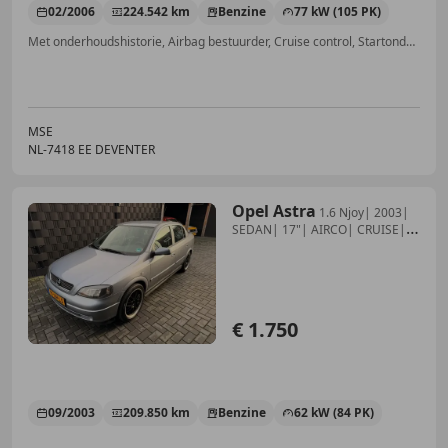
02/2006
224.542 km
Benzine
77 kW (105 PK)
Met onderhoudshistorie, Airbag bestuurder, Cruise control, Startonderbreker, Elektrische ramen, Adaptieve Cruise Control, Zij-airbags, Airconditioning
MSE
NL-7418 EE DEVENTER
Opel Astra
1.6 Njoy| 2003|
SEDAN| 17"| AIRCO| CRUISE|
ZEER NE
€ 1.750
09/2003
209.850 km
Benzine
62 kW (84 PK)