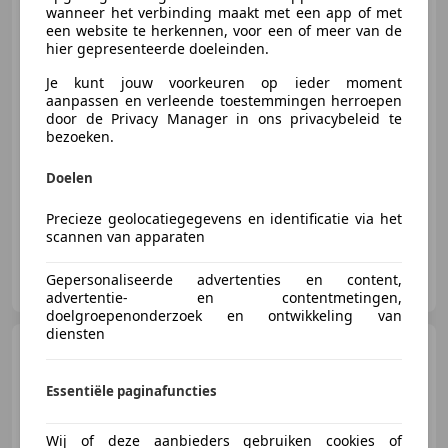
1 St
wanneer het verbinding maakt met een app of met
een website te herkennen, voor een of meer van de
hier gepresenteerde doeleinden.
Je kunt jouw voorkeuren op ieder moment
€ 5.950
aanpassen en verleende toestemmingen herroepen
door de Privacy Manager in ons privacybeleid te
bezoeken.
09/2015
116.262 km
Diesel
81 kW (110 PK)
Doelen
Precieze geolocatiegegevens en identificatie via het
scannen van apparaten
Rimons Car Center
Gepersonaliseerde advertenties en content,
NL-1314 AK ALMERE
advertentie- en contentmetingen,
doelgroepenonderzoek en ontwikkeling van
diensten
Opel Astra
1.4 Turbo 140 PK
Cosmo | 1E Eigenaar! | Lage KM
St
Essentiële paginafuncties
Wij of deze aanbieders gebruiken cookies of