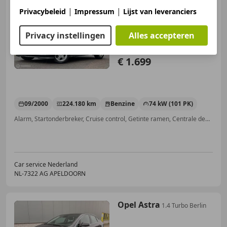
Opel Astra
1.6-16V
|
|
Privacybeleid
Impressum
Lijst van leveranciers
GL/LMV/APK/AC/AUTOMAAT/ELEK
PAKKET/KOOPJE
Privacy instellingen
Alles accepteren
€ 1.699
09/2000
224.180 km
Benzine
74 kW (101 PK)
Alarm, Startonderbreker, Cruise control, Getinte ramen, Centrale deurvergrendeling met afstandsbediening, Airbag passagier
Car service Nederland
NL-7322 AG APELDOORN
Opel Astra
1.4 Turbo Berlin