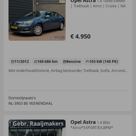
Opel Astra
1.4 Turbo Edition
| Trekhaak | Airco | Cruise | NA
€ 4.950
11/2012
169.686 km
Benzine
103 kW (140 PK)
Met onderhoudshistorie, Airbag bestuurder, Trekhaak, Isofix, Airconditioning, CD, Cruise control, Start/Stop-systeem
Dorrestijnauto's
NL-3903 BE VEENENDAAL
Opel Astra
1.4 Blitz
*Airco*EXPORT/EX.BPM*