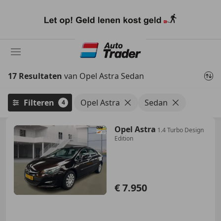
Ga
naar
hoofdinhoud
17 Resultaten
van Opel Astra Sedan
Filteren
Opel Astra
Sedan
4
Opel Astra
1.4 Turbo Design
Edition
€ 7.950