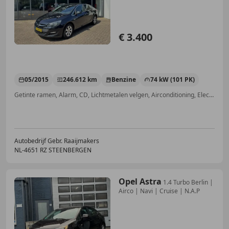
€ 3.400
05/2015
246.612 km
Benzine
74 kW (101 PK)
Getinte ramen, Alarm, CD, Lichtmetalen velgen, Airconditioning, Electronic Stability Program, Zij-airbags, LED verlichting
Autobedrijf Gebr. Raaijmakers
NL-4651 RZ STEENBERGEN
Opel Astra
1.4 Turbo Berlin |
Airco | Navi | Cruise | N.A.P