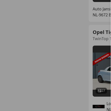
Auto Jans
NL-9672 
Opel Ti
TwinTop 
27
Lo
NL