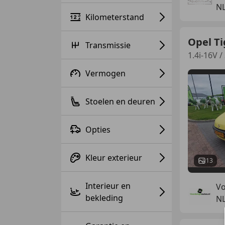
N
Kilometerstand
Opel Ti
Transmissie
1.4i-16V 
Vermogen
Stoelen en deuren
Opties
Kleur exterieur
13
Interieur en
Vo
bekleding
N