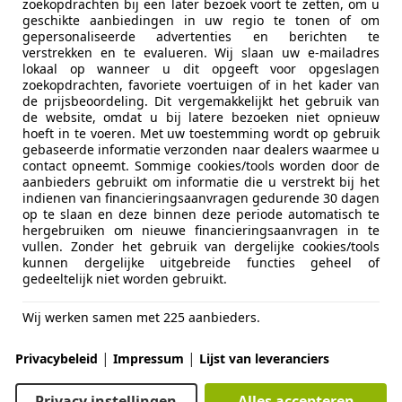
zoekopdrachten bij een later bezoek voort te zetten, om u
geschikte aanbiedingen in uw regio te tonen of om
ingh
gepersonaliseerde advertenties en berichten te
verstrekken en te evalueren. Wij slaan uw e-mailadres
BJ WINSCHOTEN
lokaal op wanneer u dit opgeeft voor opgeslagen
zoekopdrachten, favoriete voertuigen of in het kader van
de prijsbeoordeling. Dit vergemakkelijkt het gebruik van
gra
de website, omdat u bij latere bezoeken niet opnieuw
hoeft in te voeren. Met uw toestemming wordt op gebruik
1.8-16V Cosmo | AIRCO | ELEK.RAMEN | APK |
gebaseerde informatie verzonden naar dealers waarmee u
contact opneemt. Sommige cookies/tools worden door de
€ 1.749
aanbieders gebruikt om informatie die u verstrekt bij het
indienen van financieringsaanvragen gedurende 30 dagen
op te slaan en deze binnen deze periode automatisch te
hergebruiken om nieuwe financieringsaanvragen in te
vullen. Zonder het gebruik van dergelijke cookies/tools
kunnen dergelijke uitgebreide functies geheel of
gedeeltelijk niet worden gebruikt.
Wij werken samen met 225 aanbieders.
04/2005
184.340 km
Be
|
|
Privacybeleid
Impressum
Lijst van leveranciers
yaal Auto's
-2163 HC LISSE
Privacy instellingen
Alles accepteren