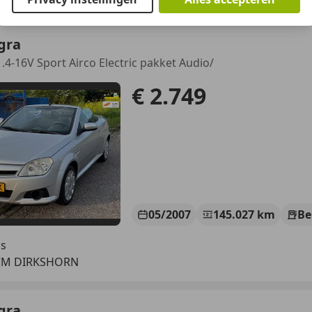
gra
.4-16V Sport Airco Electric pakket Audio/
€ 2.749
05/2007
145.027 km
Be
's
 CM DIRKSHORN
gra