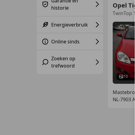
Garantie en
Opel Ti
historie
TwinTop 1
Energieverbruik
Online sinds
Zoeken op
trefwoord
10
Mastebroe
NL-7903