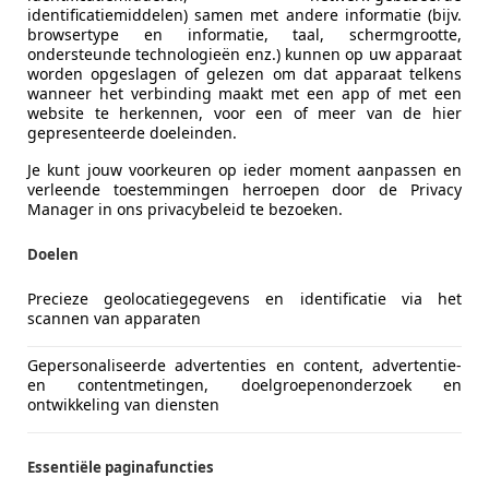
identificatiemiddelen) samen met andere informatie (bijv.
browsertype en informatie, taal, schermgrootte,
ondersteunde technologieën enz.) kunnen op uw apparaat
worden opgeslagen of gelezen om dat apparaat telkens
wanneer het verbinding maakt met een app of met een
website te herkennen, voor een of meer van de hier
gepresenteerde doeleinden.
Je kunt jouw voorkeuren op ieder moment aanpassen en
verleende toestemmingen herroepen door de Privacy
Manager in ons privacybeleid te bezoeken.
gra
Doelen
1.4-16V Sport CABRIO AIRCO CARPLAY
Precieze geolocatiegegevens en identificatie via het
scannen van apparaten
€ 2.000
Gepersonaliseerde advertenties en content, advertentie-
en contentmetingen, doelgroepenonderzoek en
ontwikkeling van diensten
Essentiële paginafuncties