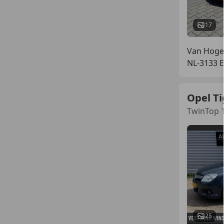
17
Van Hoge
NL-3133 
Opel Ti
TwinTop 1
25