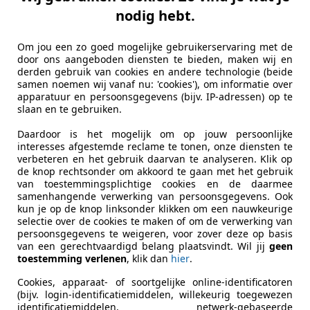
gra
nodig hebt.
.4-16V Enjoy Staat in De Krim
Om jou een zo goed mogelijke gebruikerservaring met de
€ 1.900
door ons aangeboden diensten te bieden, maken wij en
derden gebruik van cookies en andere technologie (beide
samen noemen wij vanaf nu: 'cookies'), om informatie over
apparatuur en persoonsgegevens (bijv. IP-adressen) op te
slaan en te gebruiken.
Daardoor is het mogelijk om op jouw persoonlijke
interesses afgestemde reclame te tonen, onze diensten te
verbeteren en het gebruik daarvan te analyseren. Klik op
de knop rechtsonder om akkoord te gaan met het gebruik
05/2005
170.828 km
Be
van toestemmingsplichtige cookies en de daarmee
samenhangende verwerking van persoonsgegevens. Ook
kun je op de knop linksonder klikken om een nauwkeurige
k's Automobielbedrijven B.V.
selectie over de cookies te maken of om de verwerking van
 AN HOOGEVEEN
persoonsgegevens te weigeren, voor zover deze op basis
van een gerechtvaardigd belang plaatsvindt. Wil jij
geen
toestemming verlenen
, klik dan
hier
.
Cookies, apparaat- of soortgelijke online-identificatoren
(bijv. login-identificatiemiddelen, willekeurig toegewezen
identificatiemiddelen, netwerk-gebaseerde