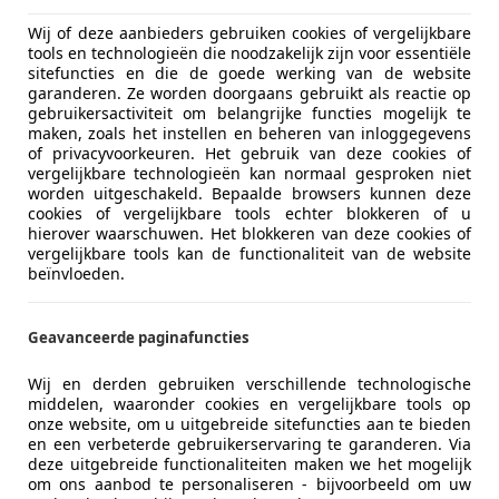
Wij of deze aanbieders gebruiken cookies of vergelijkbare
tools en technologieën die noodzakelijk zijn voor essentiële
07/2006
68.403 km
Ben
sitefuncties en die de goede werking van de website
garanderen. Ze worden doorgaans gebruikt als reactie op
ndorp Auto's
gebruikersactiviteit om belangrijke functies mogelijk te
maken, zoals het instellen en beheren van inloggegevens
EE VLAARDINGEN
of privacyvoorkeuren. Het gebruik van deze cookies of
vergelijkbare technologieën kan normaal gesproken niet
worden uitgeschakeld. Bepaalde browsers kunnen deze
cookies of vergelijkbare tools echter blokkeren of u
gra
hierover waarschuwen. Het blokkeren van deze cookies of
.8-16V Enjoy | Airco | Stoelverwarming |
vergelijkbare tools kan de functionaliteit van de website
beïnvloeden.
€ 2.995
Geavanceerde paginafuncties
Wij en derden gebruiken verschillende technologische
middelen, waaronder cookies en vergelijkbare tools op
onze website, om u uitgebreide sitefuncties aan te bieden
en een verbeterde gebruikerservaring te garanderen. Via
deze uitgebreide functionaliteiten maken we het mogelijk
om ons aanbod te personaliseren - bijvoorbeeld om uw
03/2010
118.035 km
Be