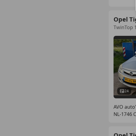
Opel Ti
TwinTop 1
24
AVO auto
NL-1746
Opel Ti