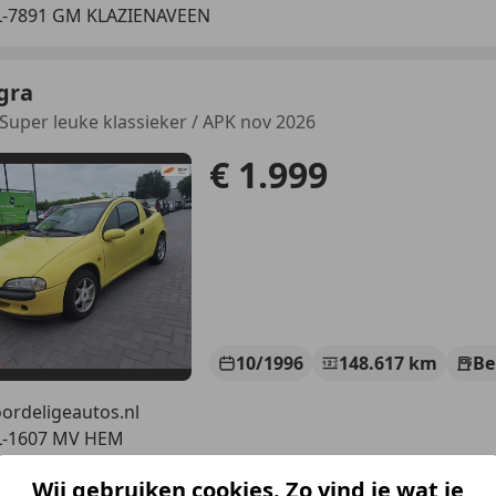
L-7891 GM KLAZIENAVEEN
gra
/ Super leuke klassieker / APK nov 2026
€ 1.999
10/1996
148.617 km
Be
ordeligeautos.nl
L-1607 MV HEM
Wij gebruiken cookies. Zo vind je wat je