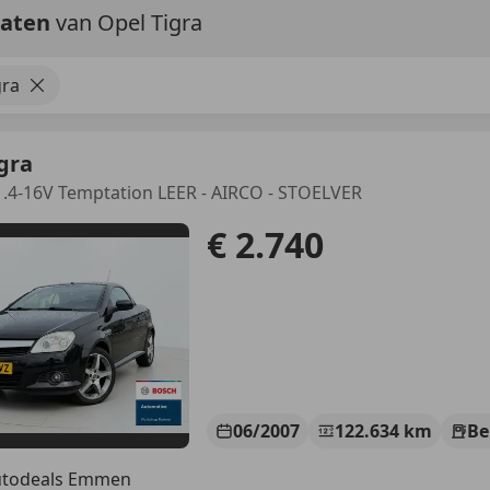
taten
van Opel Tigra
gra
gra
.4-16V Temptation LEER - AIRCO - STOELVER
€ 2.740
06/2007
122.634 km
Be
utodeals Emmen