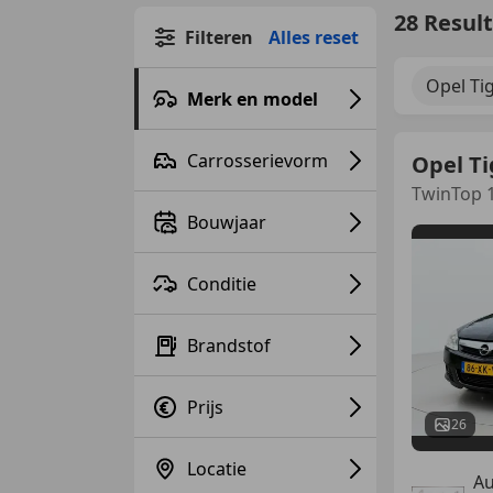
28 Resul
Filteren
Alles reset
Opel Ti
Merk en model
Carrosserievorm
Opel Ti
TwinTop 1
Bouwjaar
Conditie
Brandstof
Prijs
26
Locatie
A