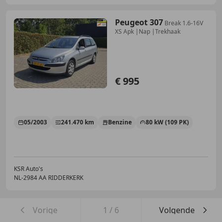
Peugeot 307
Break 1.6-16V
XS Apk |Nap |Trekhaak
€ 995
05/2003
241.470 km
Benzine
80 kW (109 PK)
KSR Auto's
NL-2984 AA RIDDERKERK
Vorige
1
/
6
Volgende