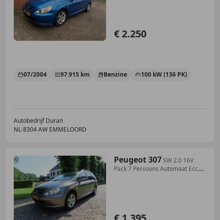
€ 2.250
07/2004
97.915 km
Benzine
100 kW (136 PK)
Autobedrijf Duran
NL-8304 AW EMMELOORD
Peugeot 307
SW 2.0 16V
Pack 7 Persoons Automaat Ecc
Cruisecont
€ 1.395