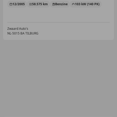
12/2005
58.575 km
Benzine
103 kW (140 PK)
Zwaard Auto's
NL-5015 BA TILBURG