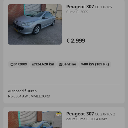
Peugeot 307
CC 1.6-16V
Clima Bj:2009
€ 2.999
01/2009
124.628 km
Benzine
80 kW (109 PK)
Autobedrijf Duran
NL-8304 AW EMMELOORD
Peugeot 307
CC 2.0-16V 2
deurs Clima Bj:2004 NAP!