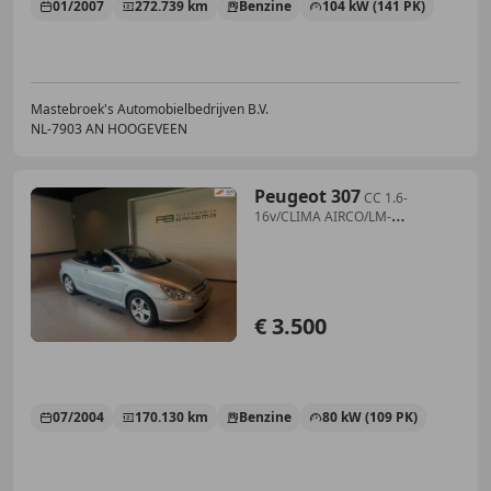
01/2007
272.739 km
Benzine
104 kW (141 PK)
Mastebroek's Automobielbedrijven B.V.
NL-7903 AN HOOGEVEEN
Peugeot 307
CC 1.6-
16v/CLIMA AIRCO/LM-
VELGEN/LEDEREN BEKLEDING
€ 3.500
07/2004
170.130 km
Benzine
80 kW (109 PK)