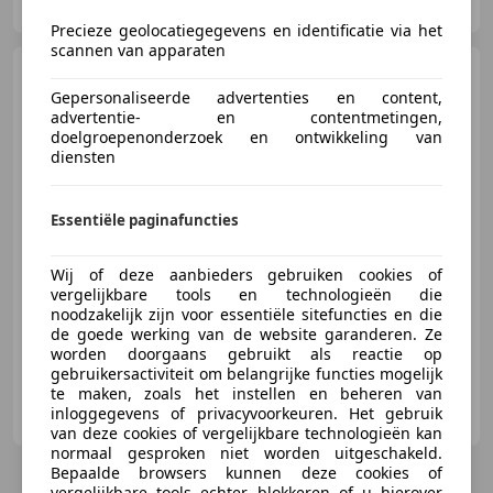
NL-5753 CW DEURNE
Precieze geolocatiegegevens en identificatie via het
scannen van apparaten
Peugeot 307
CC 2.0-16V
Oxygo NETTE CABRIO RIJDT EN
Gepersonaliseerde advertenties en content,
SCHAKELT GO
advertentie- en contentmetingen,
doelgroepenonderzoek en ontwikkeling van
diensten
€ 1.499
Essentiële paginafuncties
Wij of deze aanbieders gebruiken cookies of
vergelijkbare tools en technologieën die
03/2006
188.499 km
Benzine
103 kW (140 PK)
noodzakelijk zijn voor essentiële sitefuncties en die
de goede werking van de website garanderen. Ze
worden doorgaans gebruikt als reactie op
gebruikersactiviteit om belangrijke functies mogelijk
te maken, zoals het instellen en beheren van
MSE
inloggegevens of privacyvoorkeuren. Het gebruik
NL-7418 EE DEVENTER
van deze cookies of vergelijkbare technologieën kan
normaal gesproken niet worden uitgeschakeld.
Bepaalde browsers kunnen deze cookies of
vergelijkbare tools echter blokkeren of u hierover