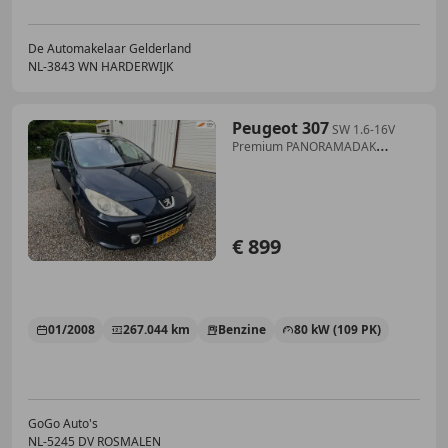
De Automakelaar Gelderland
NL-3843 WN HARDERWIJK
Peugeot 307
SW 1.6-16V
Premium PANORAMADAK
CLIMA.NAP!
€ 899
01/2008
267.044 km
Benzine
80 kW (109 PK)
GoGo Auto's
NL-5245 DV ROSMALEN