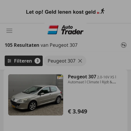
Ga
naar
hoofdinhoud
105 Resultaten
van Peugeot 307
Filteren
Peugeot 307
3
Peugeot 307
2.0-16V XS l
Automaat l Climate l Rijdt &
Schakelt
€ 3.949