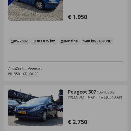
€ 1.950
05/2002
303.075 km
Benzine
80 kW (109 PK)
AutoCenter Veenstra
NL-8501 XD JOURE
Peugeot 307
1.6-16V XS
PREMIUM | NAP | 1e EIGENAAR!
€ 2.750