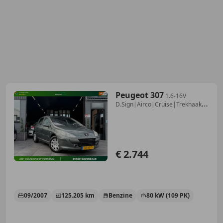
Peugeot 307
1.6-16V
D.Sign|Airco|Cruise|Trekhaak|2e
Eig|NAP
€ 2.744
09/2007
125.205 km
Benzine
80 kW (109 PK)