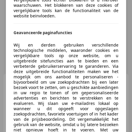
waarschuwen. Het blokkeren van deze cookies of
vergelijkbare tools kan de functionaliteit van de
website beïnvloeden.
Geavanceerde paginafuncties
Wij en derden gebruiken verschillende
technologische middelen, waaronder cookies en
vergelijkbare tools op onze website, om u
uitgebreide sitefuncties aan te bieden en een
verbeterde gebruikerservaring te garanderen. Via
deze uitgebreide functionaliteiten maken we het
mogelijk om ons aanbod te personaliseren -
Peugeot 307
1.6-16V XS 1e
bijvoorbeeld om uw zoekopdrachten bij een later
Eigenaar, Airco, Trekhaak
bezoek voort te zetten, om u geschikte aanbiedingen
in uw regio te tonen of om gepersonaliseerde
advertenties en berichten te verstrekken en te
evalueren. Wij slaan uw e-mailadres lokaal op
wanneer u dit opgeeft voor opgeslagen
zoekopdrachten, favoriete voertuigen of in het kader
€ 1.444
van de prijsbeoordeling. Dit vergemakkelijkt het
gebruik van de website, omdat u bij latere bezoeken
niet opnieuw hoeft in te voeren. Met uw