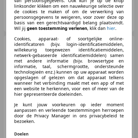
van persoonsgegevens. Ook kun je op de knop
linksonder klikken om een nauwkeurige selectie over
de cookies te maken of om de verwerking van
persoonsgegevens te weigeren, voor zover deze op
Loyaal Auto's
basis van een gerechtvaardigd belang plaatsvindt.
NL-2163 HC LISSE
Wil jij
geen toestemming verlenen
, klik dan
hier
.
Cookies, apparaat- of soortgelijke online-
Peugeot 307
SW 1.6 16V
identificatoren (bijv. login-identificatiemiddelen,
Pack Airco Koppeling Kapot
willekeurig toegewezen identificatiemiddelen,
netwerk-gebaseerde identificatiemiddelen) samen
met andere informatie (bijv. browsertype en
informatie, taal, schermgrootte, ondersteunde
technologieën enz.) kunnen op uw apparaat worden
opgeslagen of gelezen om dat apparaat telkens
€ 850
wanneer het verbinding maakt met een app of met
een website te herkennen, voor een of meer van de
hier gepresenteerde doeleinden.
Je kunt jouw voorkeuren op ieder moment
01/2004
196.477 km
Benzine
80 kW (109 PK)
aanpassen en verleende toestemmingen herroepen
door de Privacy Manager in ons privacybeleid te
bezoeken.
Hebben Auto's B.V.
Doelen