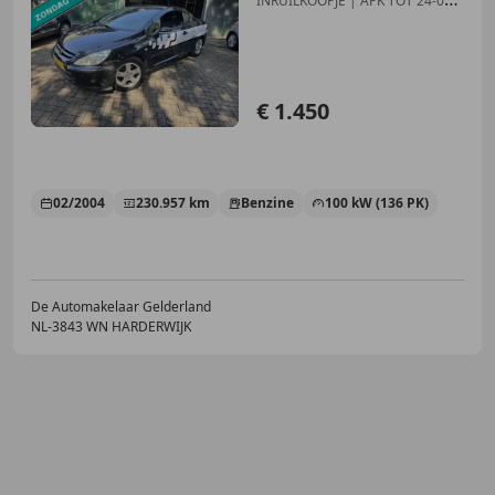
INRUILKOOPJE | APK TOT 24-03-
2027 | LE
€ 1.450
02/2004
230.957 km
Benzine
100 kW (136 PK)
De Automakelaar Gelderland
NL-3843 WN HARDERWIJK