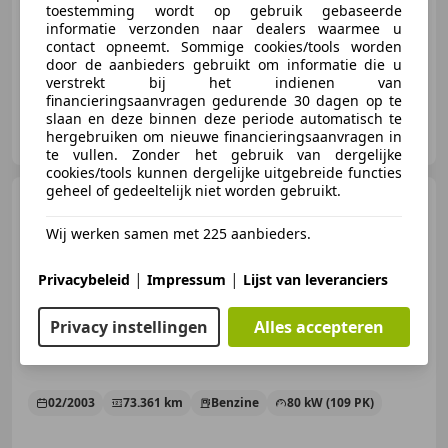
toestemming wordt op gebruik gebaseerde
informatie verzonden naar dealers waarmee u
01/2002
174.327 km
Benzine
80 kW (109 PK)
contact opneemt. Sommige cookies/tools worden
door de aanbieders gebruikt om informatie die u
verstrekt bij het indienen van
financieringsaanvragen gedurende 30 dagen op te
slaan en deze binnen deze periode automatisch te
De Groot Exceptional Motor Cars B.V.
hergebruiken om nieuwe financieringsaanvragen in
NL-3755 LC EEMNES
te vullen. Zonder het gebruik van dergelijke
cookies/tools kunnen dergelijke uitgebreide functies
geheel of gedeeltelijk niet worden gebruikt.
Peugeot 307
1.6-16V XT | 1E
EIGENAAR |3/6 OF 12MND
Wij werken samen met 225 aanbieders.
GARANTIE |
|
|
Privacybeleid
Impressum
Lijst van leveranciers
€ 2.999
Privacy instellingen
Alles accepteren
02/2003
73.361 km
Benzine
80 kW (109 PK)