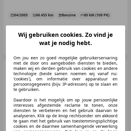
04/2005
66.455 km
Benzine
80 kW (109 PK)
Wij gebruiken cookies. Zo vind je
wat je nodig hebt.
Auto Bronkhorst
NL-3851 EL ERMELO
Om jou een zo goed mogelijke gebruikerservaring
met de door ons aangeboden diensten te bieden,
Peugeot 307
CC 2.0-16V
maken wij en derden gebruik van cookies en andere
Sport | AIRCO | CRUISE | PDC |
technologie (beide samen noemen wij vanaf nu:
STOELVER
'cookies'), om informatie over apparatuur en
persoonsgegevens (bijv. IP-adressen) op te slaan en
te gebruiken.
€ 1.749
Daardoor is het mogelijk om op jouw persoonlijke
interesses afgestemde reclame te tonen, onze
diensten te verbeteren en het gebruik daarvan te
analyseren. Klik op de knop rechtsonder om akkoord
te gaan met het gebruik van toestemmingsplichtige
06/2005
222.616 km
Benzine
130 kW (177 PK)
cookies en de daarmee samenhangende verwerking