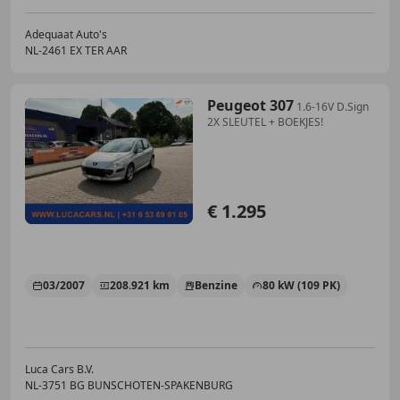
Adequaat Auto's
NL-2461 EX TER AAR
Peugeot 307
1.6-16V D.Sign
2X SLEUTEL + BOEKJES!
€ 1.295
03/2007
208.921 km
Benzine
80 kW (109 PK)
Luca Cars B.V.
NL-3751 BG BUNSCHOTEN-SPAKENBURG