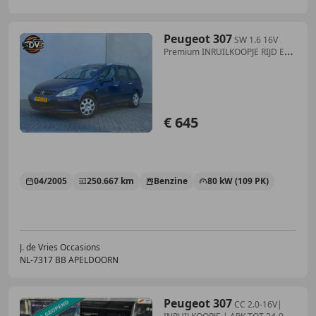
Peugeot 307
SW 1.6 16V
Premium INRUILKOOPJE RIJD EN
SCHAKELD G
€ 645
04/2005
250.667 km
Benzine
80 kW (109 PK)
J. de Vries Occasions
NL-7317 BB APELDOORN
Peugeot 307
CC 2.0-16V|