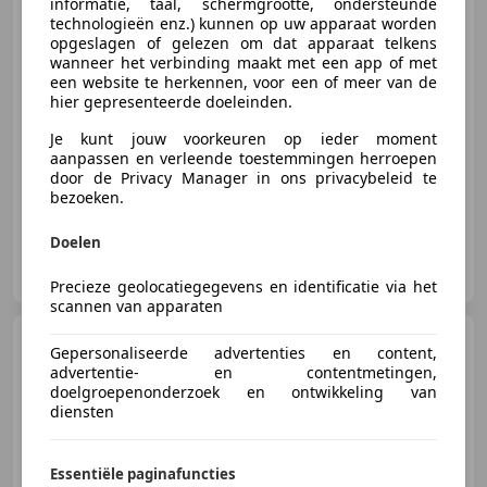
informatie, taal, schermgrootte, ondersteunde
technologieën enz.) kunnen op uw apparaat worden
€ 40.000
1
opgeslagen of gelezen om dat apparaat telkens
wanneer het verbinding maakt met een app of met
een website te herkennen, voor een of meer van de
hier gepresenteerde doeleinden.
01/2025
13.809 km
Elektrisch
157 kW (213 PK)
Je kunt jouw voorkeuren op ieder moment
Elektrische achterklep, Stuurwielverwarming, Stoelverwarming, Spoiler, Grootlichtassistent, Sfeerverlichting, 360° camera, Alarm
aanpassen en verleende toestemmingen herroepen
door de Privacy Manager in ons privacybeleid te
bezoeken.
Doelen
Ecar B.V.
NL-2401 LJ ALPHEN AAN DEN RIJN
Precieze geolocatiegegevens en identificatie via het
scannen van apparaten
Peugeot 5008
1.2 PureTech
Gepersonaliseerde advertenties en content,
GT-Line Avantage, NL, aut. dis.
advertentie- en contentmetingen,
v.v.
doelgroepenonderzoek en ontwikkeling van
diensten
€ 20.950
Essentiële paginafuncties