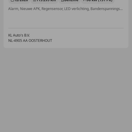
Alarm, Nieuwe APK, Regensensor, LED verlichting, Bandenspanningscontrole, Startonderbreker, Verkeersbordherkenning, Traction control
KL Auto's B.V.
NL-4905 AA OOSTERHOUT