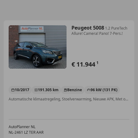
Peugeot 5008
1.2 PureTech
Allure! Camera! Pano! 7-Pers.!
€ 11.944
1
10/2017
191.305 km
Benzine
96 kW (131 PK)
Automatische klimaatregeling, Stoelverwarming, Nieuwe APK, Met onderhoudshistorie, Trekhaak, Multifunctioneel stuurwiel, Lane Departure Warning Systeem, Getinte ramen
AutoPlanner NL
NL-2461 LZ TER AAR