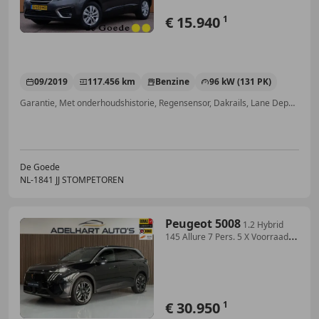
€ 15.940
1
09/2019
117.456 km
Benzine
96 kW (131 PK)
Garantie, Met onderhoudshistorie, Regensensor, Dakrails, Lane Departure Warning Systeem, Lichtmetalen velgen, Startonderbreker, LED verlichting
De Goede
NL-1841 JJ STOMPETOREN
Peugeot 5008
1.2 Hybrid
145 Allure 7 Pers. 5 X Voorraad
Automaa
€ 30.950
1