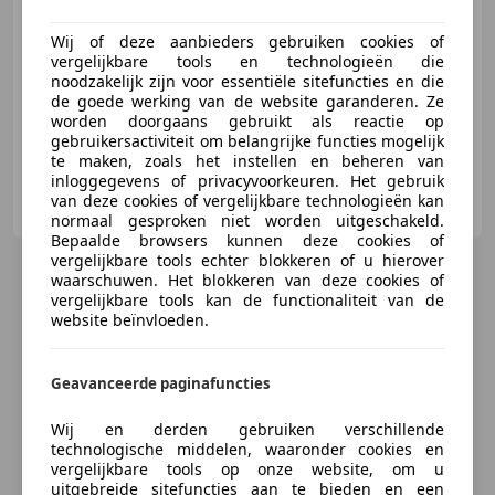
Wij of deze aanbieders gebruiken cookies of
02/2021
86.628 km
Benzine
96 kW (131 PK)
vergelijkbare tools en technologieën die
noodzakelijk zijn voor essentiële sitefuncties en die
Open dak, Elektrische achterklep, Garantie, Dodehoekdetectie, Getinte ramen, Lane Departure Warning Systeem, Alarm, Regensensor
de goede werking van de website garanderen. Ze
worden doorgaans gebruikt als reactie op
gebruikersactiviteit om belangrijke functies mogelijk
te maken, zoals het instellen en beheren van
inloggegevens of privacyvoorkeuren. Het gebruik
Van Heijningen Auto's B.V.
van deze cookies of vergelijkbare technologieën kan
NL-5301 LW ZALTBOMMEL
normaal gesproken niet worden uitgeschakeld.
Bepaalde browsers kunnen deze cookies of
vergelijkbare tools echter blokkeren of u hierover
waarschuwen. Het blokkeren van deze cookies of
vergelijkbare tools kan de functionaliteit van de
website beïnvloeden.
Geavanceerde paginafuncties
Wij en derden gebruiken verschillende
technologische middelen, waaronder cookies en
vergelijkbare tools op onze website, om u
uitgebreide sitefuncties aan te bieden en een