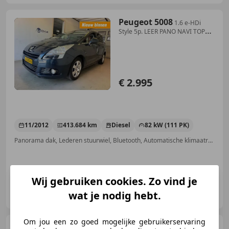
Peugeot 5008
1.6 e-HDi
Style 5p. LEER PANO NAVI TOP
STAAT NAP A
€ 2.995
11/2012
413.684 km
Diesel
82 kW (111 PK)
Panorama dak, Lederen stuurwiel, Bluetooth, Automatische klimaatregeling, Lichtmetalen velgen, Regensensor, Zij-airbags, Startonderbreker
Wij gebruiken cookies. Zo vind je
Ed-Kar Import en Export
wat je nodig hebt.
NL-3076 JA ROTTERDAM
Om jou een zo goed mogelijke gebruikerservaring
Peugeot 5008
1.2 PureTech