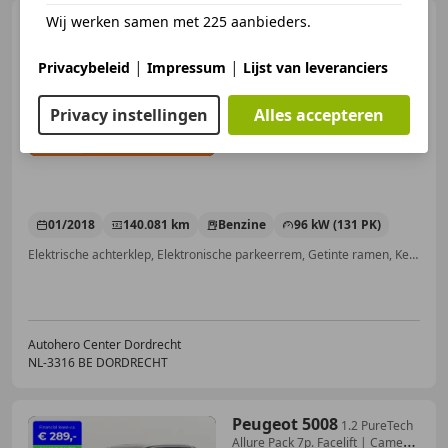
Wij werken samen met 225 aanbieders.
Peugeot 5008
1.2 PureTech
Allure
|
|
Privacybeleid
Impressum
Lijst van leveranciers
Privacy instellingen
Alles accepteren
€ 11.849
01/2018
140.081 km
Benzine
96 kW (131 PK)
Elektrische achterklep, Elektronische parkeerrem, Getinte ramen, Keyless Entry, Verkeersbordherkenning, Regensensor, Dakrails, Lane Departure Warning Systeem
Autohero Center Dordrecht
NL-3316 BE DORDRECHT
Peugeot 5008
1.2 PureTech
Allure Pack 7p. Facelift | Camera