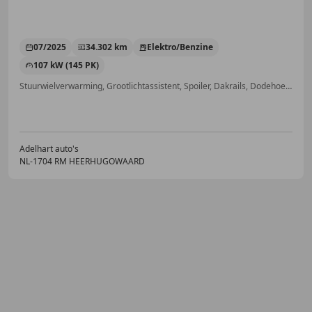
07/2025
34.302 km
Elektro/Benzine
107 kW (145 PK)
Stuurwielverwarming, Grootlichtassistent, Spoiler, Dakrails, Dodehoekdetectie, Alarm, Startonderbreker, Stoelverwarming
Adelhart auto's
NL-1704 RM HEERHUGOWAARD