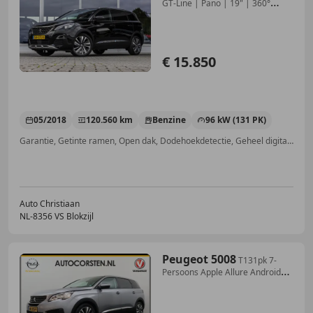
GT-Line | Pano | 19" | 360°
Camera
€ 15.850
05/2018
120.560 km
Benzine
96 kW (131 PK)
Garantie, Getinte ramen, Open dak, Dodehoekdetectie, Geheel digitaal combi-instrument, Adaptieve Cruise Control, Lane Departure Warning Systeem, Grootlichtassistent
Auto Christiaan
NL-8356 VS Blokzijl
Peugeot 5008
T131pk 7-
Persoons Apple Allure Android
Premium Mir