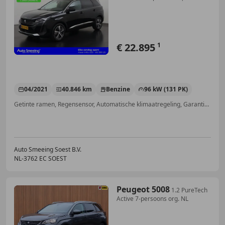
| A
€ 22.895
1
04/2021
40.846 km
Benzine
96 kW (131 PK)
Getinte ramen, Regensensor, Automatische klimaatregeling, Garantie, Parkeerhulp voor, Lendensteun, Dakrails, Alarm
Auto Smeeing Soest B.V.
NL-3762 EC SOEST
Peugeot 5008
1.2 PureTech
Active 7-persoons org. NL