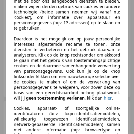
met de door ons aangeboden diensten te bieden,
GT-Line Avantage PANO CAMERA
maken wij en derden gebruik van cookies en andere
CRUISE E
technologie (beide samen noemen wij vanaf nu:
'cookies'), om informatie over apparatuur en
€ 16.000
1
persoonsgegevens (bijv. IP-adressen) op te slaan en
te gebruiken.
Daardoor is het mogelijk om op jouw persoonlijke
interesses afgestemde reclame te tonen, onze
05/2017
96.162 km
Benzine
96 kW (131 PK)
diensten te verbeteren en het gebruik daarvan te
analyseren. Klik op de knop rechtsonder om akkoord
Open dak, Getinte ramen, Garantie, Dodehoekdetectie, Lane Departure Warning Systeem, Keyless Entry, Verkeersbordherkenning, Regensensor
te gaan met het gebruik van toestemmingsplichtige
cookies en de daarmee samenhangende verwerking
van persoonsgegevens. Ook kun je op de knop
linksonder klikken om een nauwkeurige selectie over
de cookies te maken of om de verwerking van
R.T.O. Autoservice Stadskanaal
persoonsgegevens te weigeren, voor zover deze op
NL-9502 EZ STADSKANAAL
basis van een gerechtvaardigd belang plaatsvindt.
Wil jij
geen toestemming verlenen
, klik dan
hier
.
Peugeot 5008
Cookies, apparaat- of soortgelijke online-
e-5008 GT 73
identificatoren (bijv. login-identificatiemiddelen,
kWh 7p | Luxe Leder |
elektrische sto
willekeurig toegewezen identificatiemiddelen,
netwerk-gebaseerde identificatiemiddelen) samen
met andere informatie (bijv. browsertype en