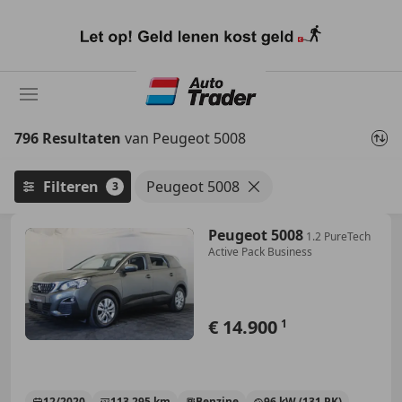
Ga
naar
hoofdinhoud
796 Resultaten
van Peugeot 5008
Filteren
Peugeot 5008
3
Peugeot 5008
1.2 PureTech
Active Pack Business
€ 14.900
1
12/2020
113.295 km
Benzine
96 kW (131 PK)