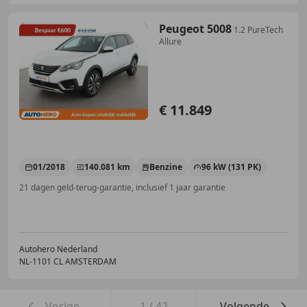
Peugeot 5008
1.2 PureTech
Allure
€ 11.849
01/2018
140.081 km
Benzine
96 kW (131 PK)
21 dagen geld-terug-garantie, inclusief 1 jaar garantie
Autohero Nederland
NL-1101 CL AMSTERDAM
Vorige
1
/
42
Volgende