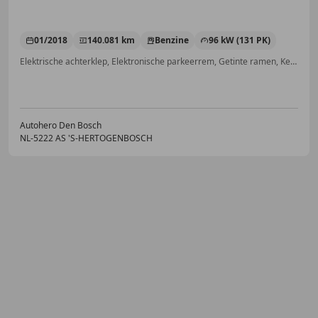
01/2018
140.081 km
Benzine
96 kW (131 PK)
Elektrische achterklep, Elektronische parkeerrem, Getinte ramen, Keyless Entry, Verkeersbordherkenning, Regensensor, Dakrails, Lane Departure Warning Systeem
Autohero Den Bosch
NL-5222 AS 'S-HERTOGENBOSCH