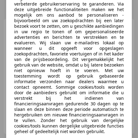
verbeterde gebruikerservaring te garanderen. Via
deze uitgebreide functionaliteiten maken we het
mogelijk om ons aanbod te personaliseren -
bijvoorbeeld om uw zoekopdrachten bij een later
Peugeot 5008
bezoek voort te zetten, om u geschikte aanbiedingen
1.2 PureTech
in uw regio te tonen of om gepersonaliseerde
7p. | Virtual | Camera | Caplay |
advertenties en berichten te verstrekken en te
Cru
evalueren. Wij slaan uw e-mailadres lokaal op
wanneer u dit opgeeft voor opgeslagen
zoekopdrachten, favoriete voertuigen of in het kader
€ 14.400
van de prijsbeoordeling. Dit vergemakkelijkt het
gebruik van de website, omdat u bij latere bezoeken
niet opnieuw hoeft in te voeren. Met uw
toestemming wordt op gebruik gebaseerde
informatie verzonden naar dealers waarmee u
01/2020
151.757 km
Benzine
96 kW (131 PK)
contact opneemt. Sommige cookies/tools worden
door de aanbieders gebruikt om informatie die u
Met onderhoudshistorie, Parkeerhulp met camera, Startonderbreker, Sfeerverlichting, Regensensor, Keyless Entry, Boordcomputer, Getinte ramen
verstrekt bij het indienen van
financieringsaanvragen gedurende 30 dagen op te
slaan en deze binnen deze periode automatisch te
hergebruiken om nieuwe financieringsaanvragen in
te vullen. Zonder het gebruik van dergelijke
Greven Automotive B.V.
cookies/tools kunnen dergelijke uitgebreide functies
NL-9502 EC STADSKANAAL
geheel of gedeeltelijk niet worden gebruikt.