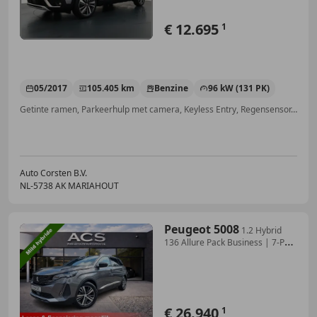
€ 12.695
1
05/2017
105.405 km
Benzine
96 kW (131 PK)
Getinte ramen, Parkeerhulp met camera, Keyless Entry, Regensensor, Alarm, Apple CarPlay, Dakrails, Verkeersbordherkenning
Auto Corsten B.V.
NL-5738 AK MARIAHOUT
Peugeot 5008
1.2 Hybrid
136 Allure Pack Business | 7-Pers
| 202
€ 26.940
1