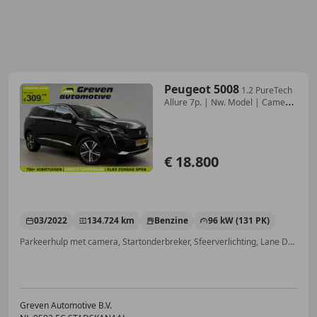
Peugeot 5008
1.2 PureTech
Allure 7p. | Nw. Model | Camera
| Vir
€ 18.800
03/2022
134.724 km
Benzine
96 kW (131 PK)
Parkeerhulp met camera, Startonderbreker, Sfeerverlichting, Lane Departure Warning Systeem, Met onderhoudshistorie, Dakrails, Geheel digitaal combi-instrument, Getinte ramen
Greven Automotive B.V.