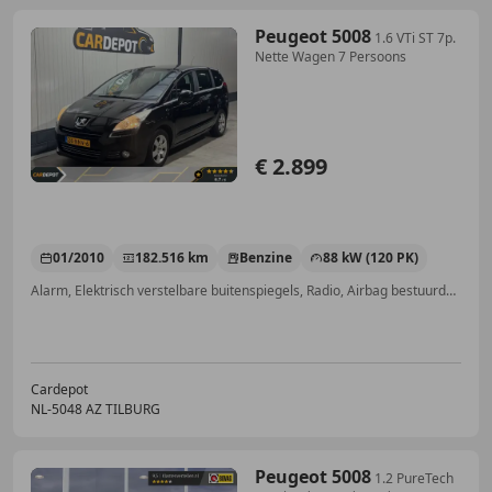
Peugeot 5008
1.6 VTi ST 7p.
Nette Wagen 7 Persoons
€ 2.899
01/2010
182.516 km
Benzine
88 kW (120 PK)
Alarm, Elektrisch verstelbare buitenspiegels, Radio, Airbag bestuurder, Hill-Hold Control, Mistlampen, Cruise control, Regensensor
Cardepot
NL-5048 AZ TILBURG
Peugeot 5008
1.2 PureTech