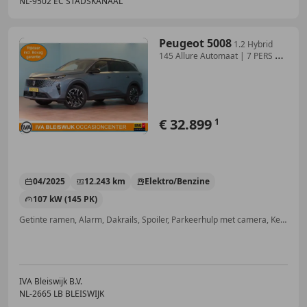
NL-9502 EC STADSKANAAL
Peugeot 5008
1.2 Hybrid
145 Allure Automaat | 7 PERS |
APPCONNE
€ 32.899
1
04/2025
12.243 km
Elektro/Benzine
107 kW (145 PK)
Getinte ramen, Alarm, Dakrails, Spoiler, Parkeerhulp met camera, Keyless Entry, LED verlichting, Bandenspanningscontrole
IVA Bleiswijk B.V.
NL-2665 LB BLEISWIJK