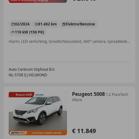
02/2024
81.482 km
Elektro/Benzine
110 kW (150 PK)
Alarm, LED verlichting, Grootlichtassistent, 360° camera, Spraakbediening, Getinte ramen, Parkeerhulp met camera, Bandenspanningscontrole
Auto Centrum Stiphout B.V.
NL-5708 EJ HELMOND
Peugeot 5008
1.2 PureTech
Allure
€ 11.849