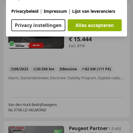
Peugeot Partner
(Citroen
|
|
Privacybeleid
Impressum
Lijst van leveranciers
Berlingo) 1.2 PureTech 110 pk
BENZINE Air
Privacy instellingen
Alles accepteren
€ 15.444
Excl. BTW
08/2023
20.596 km
Benzine
82 kW (111 PK)
Alarm, Startonderbreker, Electronic Stability Program, Digitale radio-ontvangst, Armsteun, Elektrisch verstelbare buitenspiegels, Cruise control, Boordcomputer
Van den Hurk Bedrijfswagens
NL-5706 LD HELMOND
Peugeot Partner
1.5 HDI