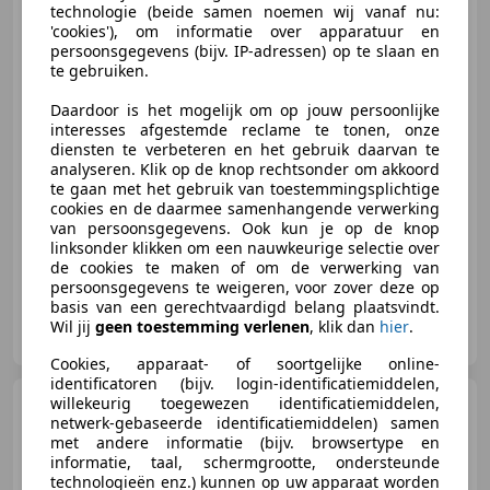
Kastinrichting
technologie (beide samen noemen wij vanaf nu:
'cookies'), om informatie over apparatuur en
persoonsgegevens (bijv. IP-adressen) op te slaan en
te gebruiken.
€ 3.250
Excl. BTW
Daardoor is het mogelijk om op jouw persoonlijke
interesses afgestemde reclame te tonen, onze
diensten te verbeteren en het gebruik daarvan te
analyseren. Klik op de knop rechtsonder om akkoord
09/2009
223.052 km
Diesel
55 kW (75 PK)
te gaan met het gebruik van toestemmingsplichtige
cookies en de daarmee samenhangende verwerking
Vertrouwd op weg!
van persoonsgegevens. Ook kun je op de knop
linksonder klikken om een nauwkeurige selectie over
de cookies te maken of om de verwerking van
persoonsgegevens te weigeren, voor zover deze op
basis van een gerechtvaardigd belang plaatsvindt.
Dani Automobielen
Wil jij
geen toestemming verlenen
, klik dan
hier
.
NL-7665 SE ALBERGEN
Cookies, apparaat- of soortgelijke online-
identificatoren (bijv. login-identificatiemiddelen,
willekeurig toegewezen identificatiemiddelen,
Peugeot Partner
120 1.6
netwerk-gebaseerde identificatiemiddelen) samen
e-HDI L1 XT Profit + Automaat
met andere informatie (bijv. browsertype en
MARGE Auto
informatie, taal, schermgrootte, ondersteunde
technologieën enz.) kunnen op uw apparaat worden