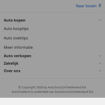
Naar boven
Auto kopen
Auto kooptips
Auto zoektips
Meer informatie
Auto verkopen
Zakelijk
Over ons
© Copyright
2026
by AutoScout24 Nederland B.V.
AutoTrader.nl is onderdeel van AutoScout24 Nederland B.V.