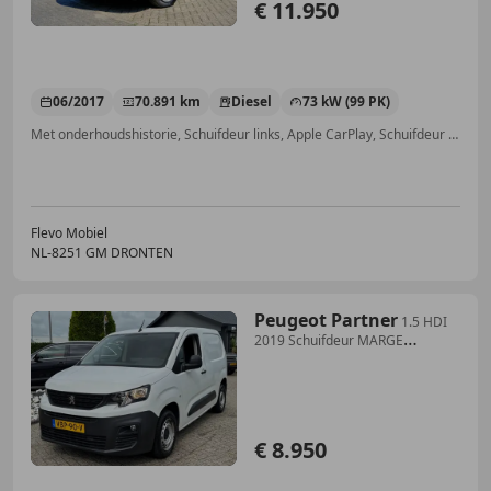
€ 11.950
06/2017
70.891 km
Diesel
73 kW (99 PK)
Met onderhoudshistorie, Schuifdeur links, Apple CarPlay, Schuifdeur rechts, Airbag passagier, Automatische klimaatregeling, Android Auto, Parkeerhulp achter
Flevo Mobiel
NL-8251 GM DRONTEN
Peugeot Partner
1.5 HDI
2019 Schuifdeur MARGE
Navigatie 91.000KM
€ 8.950