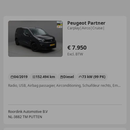
Peugeot Partner
Carplay|Airco|Cruise|
€ 7.950
Excl. BTW
04/2019
152.494 km
Diesel
73 kW (99 PK)
Radio, USB, Airbag passagier, Airconditioning, Schuifdeur rechts, Emergency Brake Assist, Cruise control, Traction control
Roordink Automotive B.V
NL-3882 TM PUTTEN