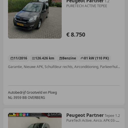
Peugeot Partner
1.2
PURETECH ACTIVE TEPEE
€ 8.750
11/2016
126.426 km
Benzine
81 kW (110 PK)
Garantie, Nieuwe APK, Schuifdeur rechts, Airconditioning, Parkeerhulp met camera, Boordcomputer, Niet-rokers auto, Startonderbreker
Autobedrijf Grootveld en Ploeg
NL-3959 BB OVERBERG
Peugeot Partner
Tepee 1.2
PureTech Active. Airco. APK 03-
2027!