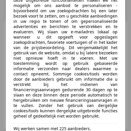
deze uitgebreide functionaliteiten maken we het
mogelijk om ons aanbod te personaliseren -
bijvoorbeeld om uw zoekopdrachten bij een later
bezoek voort te zetten, om u geschikte aanbiedingen
in uw regio te tonen of om gepersonaliseerde
advertenties en berichten te verstrekken en te
Peugeot Partner
1.5
evalueren. Wij slaan uw e-mailadres lokaal op
BlueHDI Premium | Navi | Cruise
wanneer u dit opgeeft voor opgeslagen
| Airco | PDC
zoekopdrachten, favoriete voertuigen of in het kader
van de prijsbeoordeling. Dit vergemakkelijkt het
€ 9.950
gebruik van de website, omdat u bij latere bezoeken
niet opnieuw hoeft in te voeren. Met uw
Excl. BTW
toestemming wordt op gebruik gebaseerde
informatie verzonden naar dealers waarmee u
contact opneemt. Sommige cookies/tools worden
door de aanbieders gebruikt om informatie die u
07/2021
93.723 km
Diesel
75 kW (102 PK)
verstrekt bij het indienen van
financieringsaanvragen gedurende 30 dagen op te
Alarm, Radio, Garantie, Lendensteun, Nieuwe APK, Startonderbreker, Elektrische ramen, Mistlampen
slaan en deze binnen deze periode automatisch te
hergebruiken om nieuwe financieringsaanvragen in
te vullen. Zonder het gebruik van dergelijke
cookies/tools kunnen dergelijke uitgebreide functies
geheel of gedeeltelijk niet worden gebruikt.
Auto Haarhuis
NL-7678 VC GEESTEREN OV
Wij werken samen met 225 aanbieders.