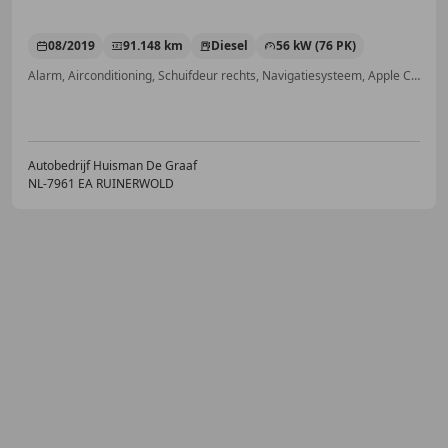
08/2019
91.148 km
Diesel
56 kW (76 PK)
Alarm, Airconditioning, Schuifdeur rechts, Navigatiesysteem, Apple CarPlay, Met onderhoudshistorie, Mistlampen, Centrale deurvergrendeling met afstandsbediening
Autobedrijf Huisman De Graaf
NL-7961 EA RUINERWOLD