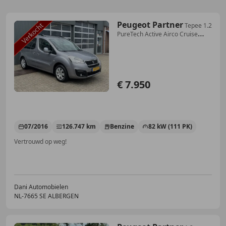
Peugeot Partner
Tepee 1.2
PureTech Active Airco Cruise
control Tre
€ 7.950
07/2016
126.747 km
Benzine
82 kW (111 PK)
Vertrouwd op weg!
Dani Automobielen
NL-7665 SE ALBERGEN