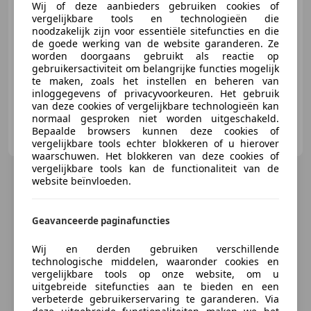
Wij of deze aanbieders gebruiken cookies of
vergelijkbare tools en technologieën die
noodzakelijk zijn voor essentiële sitefuncties en die
01/2017
102.413 km
Diesel
73 kW (99 PK)
de goede werking van de website garanderen. Ze
worden doorgaans gebruikt als reactie op
Alarm, Cruise control, LED verlichting, Navigatiesysteem, Trekhaak, Schuifdeur rechts, Startonderbreker, Bluetooth
gebruikersactiviteit om belangrijke functies mogelijk
te maken, zoals het instellen en beheren van
inloggegevens of privacyvoorkeuren. Het gebruik
van deze cookies of vergelijkbare technologieën kan
normaal gesproken niet worden uitgeschakeld.
Handelsonderneming Thomas Rutten B.V.
Bepaalde browsers kunnen deze cookies of
NL-6021 PT BUDEL
vergelijkbare tools echter blokkeren of u hierover
waarschuwen. Het blokkeren van deze cookies of
vergelijkbare tools kan de functionaliteit van de
website beïnvloeden.
Geavanceerde paginafuncties
Wij en derden gebruiken verschillende
technologische middelen, waaronder cookies en
vergelijkbare tools op onze website, om u
uitgebreide sitefuncties aan te bieden en een
verbeterde gebruikerservaring te garanderen. Via