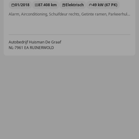
01/2018
87.408 km
Elektrisch
49 kW (67 PK)
Alarm, Airconditioning, Schuifdeur rechts, Getinte ramen, Parkeerhulp achter, LED verlichting, Bluetooth, Lederen stuurwiel
Autobedrijf Huisman De Graaf
NL-7961 EA RUINERWOLD