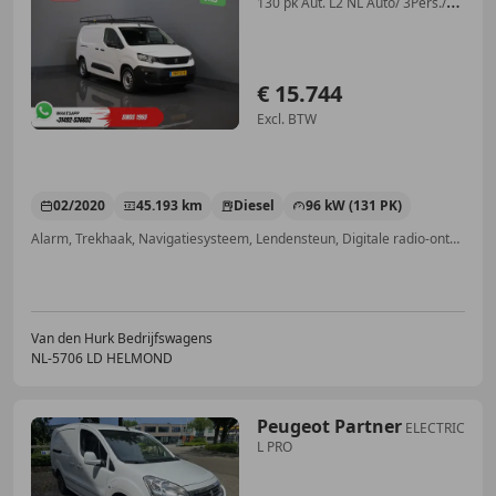
130 pk Aut. L2 NL Auto/ 3Pers./
Carplay/ A
€ 15.744
Excl. BTW
02/2020
45.193 km
Diesel
96 kW (131 PK)
Alarm, Trekhaak, Navigatiesysteem, Lendensteun, Digitale radio-ontvangst, Startonderbreker, Regensensor, Schuifdeur rechts
Van den Hurk Bedrijfswagens
NL-5706 LD HELMOND
Peugeot Partner
ELECTRIC
L PRO