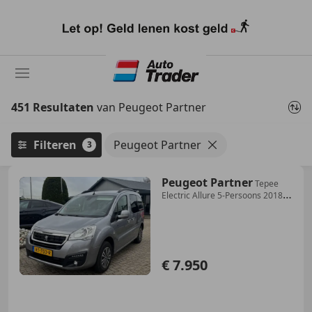
Ga
naar
hoofdinhoud
451 Resultaten
van Peugeot Partner
Filteren
Peugeot Partner
3
Peugeot Partner
Tepee
Electric Allure 5-Persoons 2018
2X Schuifdeu
€ 7.950