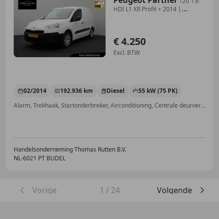
120 1.6
HDI L1 XR Profit + 2014 |
Trekhaak | Airco
€ 4.250
Excl. BTW
02/2014
192.936 km
Diesel
55 kW (75 PK)
Alarm, Trekhaak, Startonderbreker, Airconditioning, Centrale deurvergrendeling met afstandsbediening, Elektrisch verstelbare buitenspiegels, ABS, MP3
Handelsonderneming Thomas Rutten B.V.
NL-6021 PT BUDEL
Vorige
1
/
24
Volgende