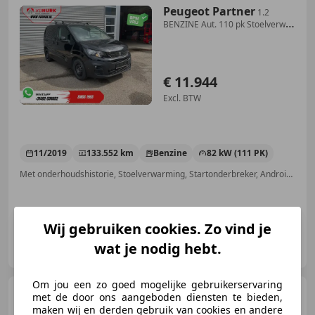
Peugeot Partner
1.2
BENZINE Aut. 110 pk Stoelverw./
Carplay/ Camer
€ 11.944
Excl. BTW
11/2019
133.552 km
Benzine
82 kW (111 PK)
Met onderhoudshistorie, Stoelverwarming, Startonderbreker, Android Auto, Electronic Stability Program, Dodehoekdetectie, Apple CarPlay, Alarm
Wij gebruiken cookies. Zo vind je
Van den Hurk Bedrijfswagens
wat je nodig hebt.
NL-5706 LD HELMOND
Om jou een zo goed mogelijke gebruikerservaring
Peugeot Partner
120 1.6
met de door ons aangeboden diensten te bieden,
HDI L1 XR Airco Schuifdeur
maken wij en derden gebruik van cookies en andere