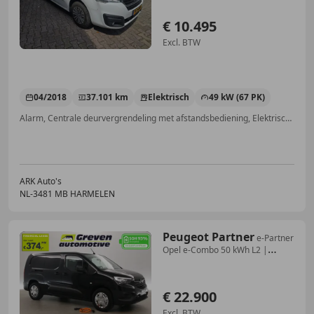
€ 10.495
Excl. BTW
04/2018
37.101 km
Elektrisch
49 kW (67 PK)
Alarm, Centrale deurvergrendeling met afstandsbediening, Elektrische ramen, Centrale vergrendeling
ARK Auto's
NL-3481 MB HARMELEN
Peugeot Partner
e-Partner
Opel e-Combo 50 kWh L2 |
Snelladen | SOH
€ 22.900
Excl. BTW