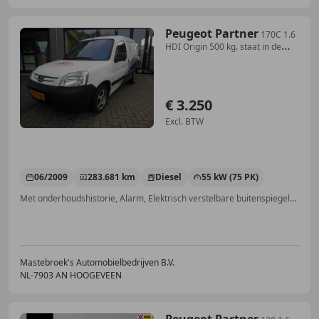
Peugeot Partner
170C 1.6
HDI Origin 500 kg. staat in de
krim Staat
€ 3.250
Excl. BTW
06/2009
283.681 km
Diesel
55 kW (75 PK)
Met onderhoudshistorie, Alarm, Elektrisch verstelbare buitenspiegels, Startonderbreker
Mastebroek's Automobielbedrijven B.V.
NL-7903 AN HOOGEVEEN
Peugeot Partner