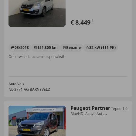
€ 8.449
1
03/2018
151.805 km
Benzine
82 kW (111 PK)
Onbetwist de occasion specialist!
Auto Valk
NL-3771 AG BARNEVELD
Peugeot Partner
Tepee 1.6
BlueHDi Active Aut.
Navi|Clima|Cruise|Ca