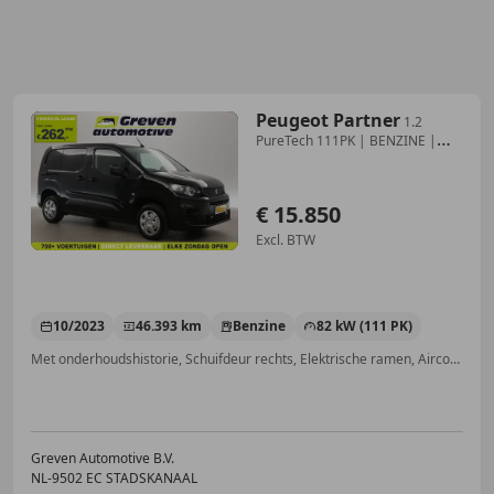
Peugeot Partner
1.2
PureTech 111PK | BENZINE |
Airco | Cruise | El
€ 15.850
Excl. BTW
10/2023
46.393 km
Benzine
82 kW (111 PK)
Met onderhoudshistorie, Schuifdeur rechts, Elektrische ramen, Airconditioning, Digitale radio-ontvangst, Traction control, Bluetooth, Cruise control
Greven Automotive B.V.
NL-9502 EC STADSKANAAL