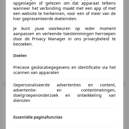
opgeslagen of gelezen om dat apparaat telkens
wanneer het verbinding maakt met een app of met
€ 6.700
een website te herkennen, voor een of meer van de
hier gepresenteerde doeleinden.
Je kunt jouw voorkeuren op ieder moment
aanpassen en verleende toestemmingen herroepen
07/2014
124.526 km
Diesel
66 kW (90 PK)
door de Privacy Manager in ons privacybeleid te
bezoeken.
Nu extra scherpe aanbieding!
Doelen
Precieze geolocatiegegevens en identificatie via het
Autobedrijf Wemmenhove B.V.
scannen van apparaten
NL-7921 VM ZUIDWOLDE
Gepersonaliseerde advertenties en content,
advertentie- en contentmetingen,
Peugeot Partner
120 1.6
doelgroepenonderzoek en ontwikkeling van
BlueHDi 100 L1 Première S&S
diensten
2017 | Trekhaa
Essentiële paginafuncties
€ 7.250