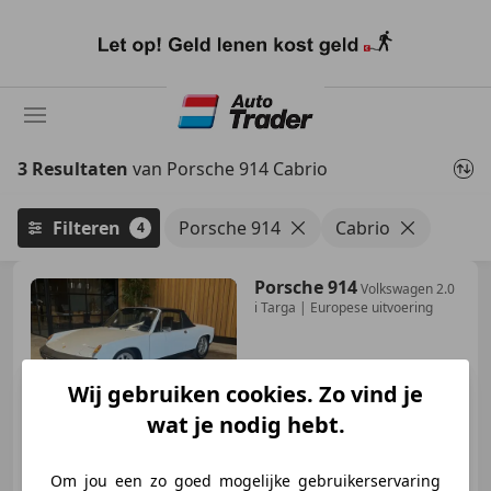
Ga
naar
hoofdinhoud
3 Resultaten
van Porsche 914 Cabrio
Filteren
Porsche 914
Cabrio
4
Porsche 914
Volkswagen 2.0
i Targa | Europese uitvoering
Wij gebruiken cookies. Zo vind je
€ 26.950
wat je nodig hebt.
Om jou een zo goed mogelijke gebruikerservaring