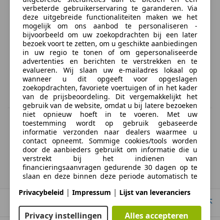
verbeterde gebruikerservaring te garanderen. Via
deze uitgebreide functionaliteiten maken we het
mogelijk om ons aanbod te personaliseren -
bijvoorbeeld om uw zoekopdrachten bij een later
bezoek voort te zetten, om u geschikte aanbiedingen
in uw regio te tonen of om gepersonaliseerde
advertenties en berichten te verstrekken en te
evalueren. Wij slaan uw e-mailadres lokaal op
wanneer u dit opgeeft voor opgeslagen
zoekopdrachten, favoriete voertuigen of in het kader
van de prijsbeoordeling. Dit vergemakkelijkt het
gebruik van de website, omdat u bij latere bezoeken
niet opnieuw hoeft in te voeren. Met uw
BTW verrekenbaar
toestemming wordt op gebruik gebaseerde
Specificatie van de fabrikant voor nieuwe voertuigen. Afhankelijk van de
informatie verzonden naar dealers waarmee u
kilometerstand, het rijgedrag, de leeftijd van de batterij en het
contact opneemt. Sommige cookies/tools worden
laadgedrag, kan de radius van occasies aanzienlijk variëren.
door de aanbieders gebruikt om informatie die u
verstrekt bij het indienen van
financieringsaanvragen gedurende 30 dagen op te
Porsche
914
slaan en deze binnen deze periode automatisch te
hergebruiken om nieuwe financieringsaanvragen in
|
|
Privacybeleid
Impressum
Lijst van leveranciers
te vullen. Zonder het gebruik van dergelijke
Naar boven
cookies/tools kunnen dergelijke uitgebreide functies
geheel of gedeeltelijk niet worden gebruikt.
Privacy instellingen
Alles accepteren