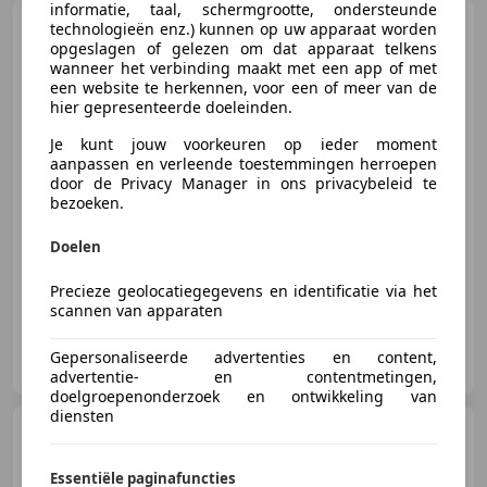
informatie, taal, schermgrootte, ondersteunde
Porsche 914
2.0
technologieën enz.) kunnen op uw apparaat worden
opgeslagen of gelezen om dat apparaat telkens
wanneer het verbinding maakt met een app of met
een website te herkennen, voor een of meer van de
hier gepresenteerde doeleinden.
Je kunt jouw voorkeuren op ieder moment
€ 11.950
aanpassen en verleende toestemmingen herroepen
door de Privacy Manager in ons privacybeleid te
bezoeken.
09/1973
145.396 km
Benzine
70 kW (95 PK)
Doelen
Precieze geolocatiegegevens en identificatie via het
scannen van apparaten
Van Kessel Sportscars B.V.
Gepersonaliseerde advertenties en content,
NL-5753 AH DEURNE
advertentie- en contentmetingen,
doelgroepenonderzoek en ontwikkeling van
diensten
Porsche 914
914/6
Essentiële paginafuncties