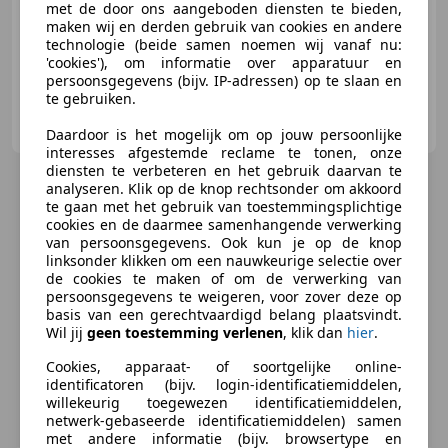
met de door ons aangeboden diensten te bieden,
05/1975
98.900 km
Benzine
74 kW (101 PK)
maken wij en derden gebruik van cookies en andere
technologie (beide samen noemen wij vanaf nu:
'cookies'), om informatie over apparatuur en
persoonsgegevens (bijv. IP-adressen) op te slaan en
te gebruiken.
Autobedrijf Heining
NL-3871 AL HOEVELAKEN
Daardoor is het mogelijk om op jouw persoonlijke
interesses afgestemde reclame te tonen, onze
diensten te verbeteren en het gebruik daarvan te
analyseren. Klik op de knop rechtsonder om akkoord
te gaan met het gebruik van toestemmingsplichtige
cookies en de daarmee samenhangende verwerking
van persoonsgegevens. Ook kun je op de knop
linksonder klikken om een nauwkeurige selectie over
de cookies te maken of om de verwerking van
persoonsgegevens te weigeren, voor zover deze op
basis van een gerechtvaardigd belang plaatsvindt.
Wil jij
geen toestemming verlenen
, klik dan
hier
.
Cookies, apparaat- of soortgelijke online-
identificatoren (bijv. login-identificatiemiddelen,
willekeurig toegewezen identificatiemiddelen,
netwerk-gebaseerde identificatiemiddelen) samen
met andere informatie (bijv. browsertype en