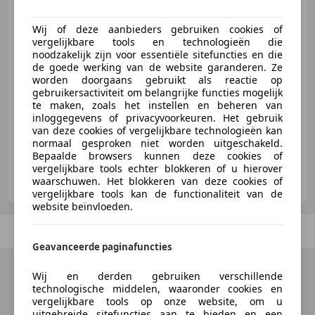
Wij of deze aanbieders gebruiken cookies of
vergelijkbare tools en technologieën die
€ 79.914
noodzakelijk zijn voor essentiële sitefuncties en die
de goede werking van de website garanderen. Ze
worden doorgaans gebruikt als reactie op
gebruikersactiviteit om belangrijke functies mogelijk
te maken, zoals het instellen en beheren van
04/1970
90.700 km
Benzine
81 kW (110 PK)
inloggegevens of privacyvoorkeuren. Het gebruik
van deze cookies of vergelijkbare technologieën kan
normaal gesproken niet worden uitgeschakeld.
Bepaalde browsers kunnen deze cookies of
vergelijkbare tools echter blokkeren of u hierover
ABM Classics
waarschuwen. Het blokkeren van deze cookies of
NL-3222 CN HELLEVOETSLUIS
vergelijkbare tools kan de functionaliteit van de
website beïnvloeden.
Vorige
1
/
1
Volgende
Geavanceerde paginafuncties
Wij en derden gebruiken verschillende
technologische middelen, waaronder cookies en
vergelijkbare tools op onze website, om u
uitgebreide sitefuncties aan te bieden en een