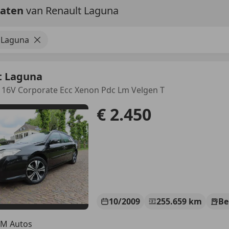
taten
van Renault Laguna
 Laguna
t Laguna
0 16V Corporate Ecc Xenon Pdc Lm Velgen T
€ 2.450
10/2009
255.659 km
Be
M Autos