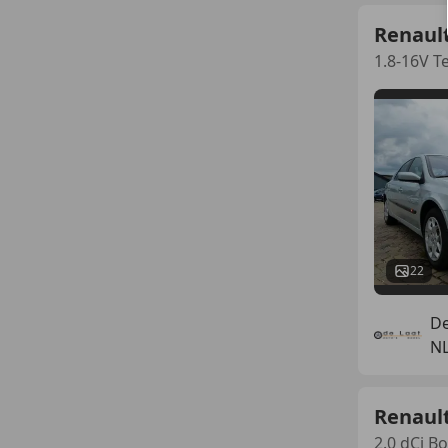
Renaul
1.8-16V 
22
De
NL
Renaul
2.0 dCi B