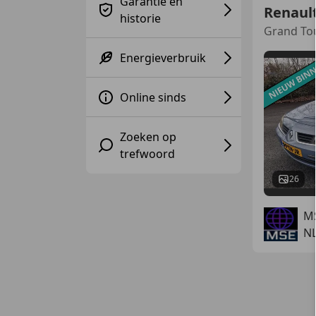
Garantie en
Renaul
historie
Grand To
Energieverbruik
Online sinds
Zoeken op
trefwoord
26
M
NL