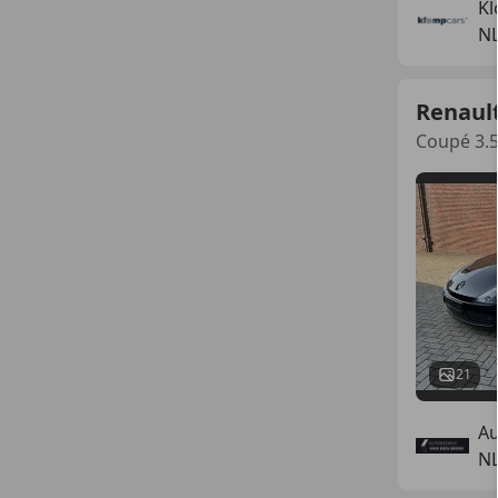
Kl
N
Renaul
Coupé 3.5 
21
Au
N