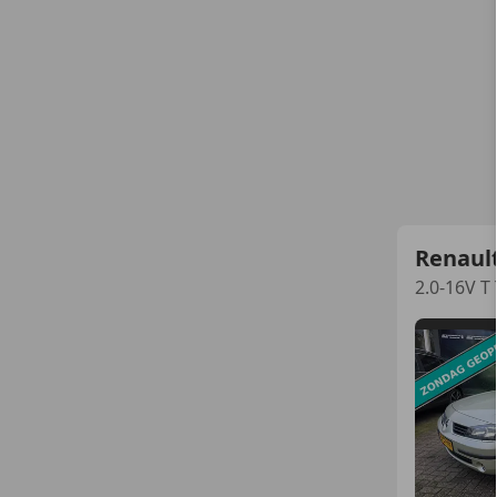
Renaul
2.0-16V 