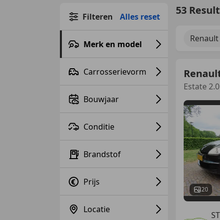
53 Resul
Filteren
Alles reset
Renault
Merk en model
Carrosserievorm
Renaul
Estate 2.
Bouwjaar
Conditie
Brandstof
Prijs
20
Locatie
ST