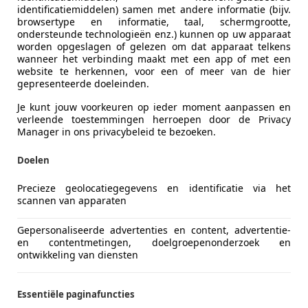
identificatiemiddelen) samen met andere informatie (bijv.
browsertype en informatie, taal, schermgrootte,
ondersteunde technologieën enz.) kunnen op uw apparaat
worden opgeslagen of gelezen om dat apparaat telkens
wanneer het verbinding maakt met een app of met een
website te herkennen, voor een of meer van de hier
gepresenteerde doeleinden.
Je kunt jouw voorkeuren op ieder moment aanpassen en
verleende toestemmingen herroepen door de Privacy
Manager in ons privacybeleid te bezoeken.
t Laguna
Doelen
T Tech Line | 2E EIGENAAR | 12MND GARANTIE
Precieze geolocatiegegevens en identificatie via het
scannen van apparaten
€ 2.650
Gepersonaliseerde advertenties en content, advertentie-
en contentmetingen, doelgroepenonderzoek en
ontwikkeling van diensten
Essentiële paginafuncties