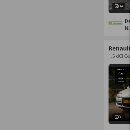
34
De
N
Renaul
1.5 dCi C
31