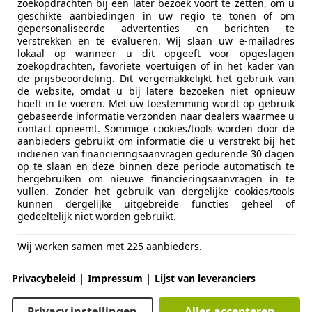
zoekopdrachten bij een later bezoek voort te zetten, om u
omp Cars
geschikte aanbiedingen in uw regio te tonen of om
L-8071 RN NUNSPEET
gepersonaliseerde advertenties en berichten te
verstrekken en te evalueren. Wij slaan uw e-mailadres
lokaal op wanneer u dit opgeeft voor opgeslagen
zoekopdrachten, favoriete voertuigen of in het kader van
t Laguna
de prijsbeoordeling. Dit vergemakkelijkt het gebruik van
V6 Initiale
de website, omdat u bij latere bezoeken niet opnieuw
hoeft in te voeren. Met uw toestemming wordt op gebruik
€ 12.950
gebaseerde informatie verzonden naar dealers waarmee u
contact opneemt. Sommige cookies/tools worden door de
aanbieders gebruikt om informatie die u verstrekt bij het
indienen van financieringsaanvragen gedurende 30 dagen
op te slaan en deze binnen deze periode automatisch te
hergebruiken om nieuwe financieringsaanvragen in te
vullen. Zonder het gebruik van dergelijke cookies/tools
kunnen dergelijke uitgebreide functies geheel of
gedeeltelijk niet worden gebruikt.
01/2009
119.905 km
Be
Wij werken samen met 225 aanbieders.
tobedrijf Van den Brink B.V.
|
|
Privacybeleid
Impressum
Lijst van leveranciers
L-6824 CK ARNHEM
Privacy instellingen
Alles accepteren