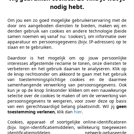
t Laguna
nodig hebt.
ur 2.0-16V Tech Line ZO INGERUILD DUS ZO W
Om jou een zo goed mogelijke gebruikerservaring met de
€ 649
door ons aangeboden diensten te bieden, maken wij en
derden gebruik van cookies en andere technologie (beide
samen noemen wij vanaf nu: 'cookies'), om informatie over
apparatuur en persoonsgegevens (bijv. IP-adressen) op te
slaan en te gebruiken.
Daardoor is het mogelijk om op jouw persoonlijke
interesses afgestemde reclame te tonen, onze diensten te
verbeteren en het gebruik daarvan te analyseren. Klik op
de knop rechtsonder om akkoord te gaan met het gebruik
09/2006
238.429 km
Be
van toestemmingsplichtige cookies en de daarmee
samenhangende verwerking van persoonsgegevens. Ook
kun je op de knop linksonder klikken om een nauwkeurige
SE
selectie over de cookies te maken of om de verwerking van
-7418 EE DEVENTER
persoonsgegevens te weigeren, voor zover deze op basis
van een gerechtvaardigd belang plaatsvindt. Wil jij
geen
toestemming verlenen
, klik dan
hier
.
Cookies, apparaat- of soortgelijke online-identificatoren
(bijv. login-identificatiemiddelen, willekeurig toegewezen
identificatiemiddelen, netwerk-gebaseerde