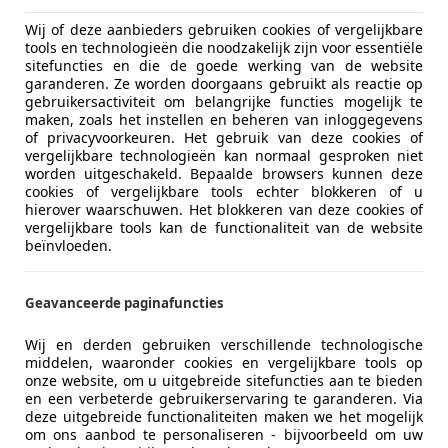
05/2006
157.857 km
Be
Wij of deze aanbieders gebruiken cookies of vergelijkbare
tools en technologieën die noodzakelijk zijn voor essentiële
sitefuncties en die de goede werking van de website
 Automakelaar Gelderland
garanderen. Ze worden doorgaans gebruikt als reactie op
L-3843 WN HARDERWIJK
gebruikersactiviteit om belangrijke functies mogelijk te
maken, zoals het instellen en beheren van inloggegevens
of privacyvoorkeuren. Het gebruik van deze cookies of
vergelijkbare technologieën kan normaal gesproken niet
t Laguna
worden uitgeschakeld. Bepaalde browsers kunnen deze
ollection | Trekhaak | Cruise!! In TOPSTA
cookies of vergelijkbare tools echter blokkeren of u
hierover waarschuwen. Het blokkeren van deze cookies of
vergelijkbare tools kan de functionaliteit van de website
€ 2.900
beïnvloeden.
Geavanceerde paginafuncties
Wij en derden gebruiken verschillende technologische
middelen, waaronder cookies en vergelijkbare tools op
onze website, om u uitgebreide sitefuncties aan te bieden
en een verbeterde gebruikerservaring te garanderen. Via
02/2013
263.872 km
Di
deze uitgebreide functionaliteiten maken we het mogelijk
om ons aanbod te personaliseren - bijvoorbeeld om uw