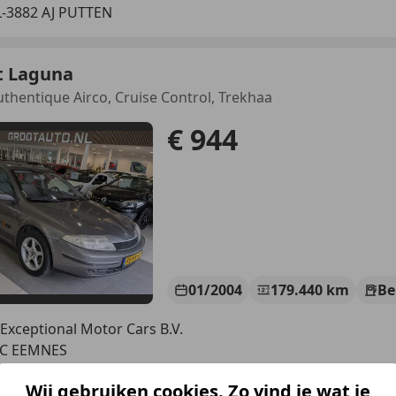
-3882 AJ PUTTEN
t Laguna
uthentique Airco, Cruise Control, Trekhaa
€ 944
01/2004
179.440 km
Be
Exceptional Motor Cars B.V.
LC EEMNES
Wij gebruiken cookies. Zo vind je wat je