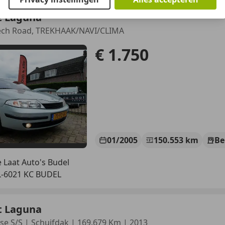
t Laguna
Tech Road, TREKHAAK/NAVI/CLIMA
€ 1.750
01/2005
150.553 km
Be
 Laat Auto's Budel
-6021 KC BUDEL
t Laguna
ose S/S | Schuifdak | 169.679 Km | 2013