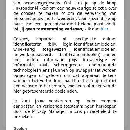
van persoonsgegevens. Ook kun je op de knop
linksonder klikken om een nauwkeurige selectie over
de cookies te maken of om de verwerking van
persoonsgegevens te weigeren, voor zover deze op
basis van een gerechtvaardigd belang plaatsvindt.
Renault Twingo
1.2-16V
Wil jij
geen toestemming verlenen
, klik dan
hier
.
Collection AIRCO /
DEALERONDERH. / 1E EIG.
Cookies, apparaat- of soortgelijke online-
identificatoren (bijv. login-identificatiemiddelen,
willekeurig toegewezen identificatiemiddelen,
€ 1.450
netwerk-gebaseerde identificatiemiddelen) samen
met andere informatie (bijv. browsertype en
informatie, taal, schermgrootte, ondersteunde
technologieën enz.) kunnen op uw apparaat worden
opgeslagen of gelezen om dat apparaat telkens
03/2011
270.698 km
Benzine
55 kW (75 PK)
wanneer het verbinding maakt met een app of met
een website te herkennen, voor een of meer van de
Met onderhoudshistorie, Airconditioning, Centrale deurvergrendeling met afstandsbediening, Startonderbreker, Elektrische ramen, Radio, Elektrisch verstelbare buitenspiegels, CD
hier gepresenteerde doeleinden.
Je kunt jouw voorkeuren op ieder moment
aanpassen en verleende toestemmingen herroepen
door de Privacy Manager in ons privacybeleid te
Vredemans B.V.
bezoeken.
NL-7395 SB TEUGE
Doelen