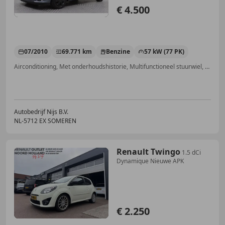
€ 4.500
07/2010
69.771 km
Benzine
57 kW (77 PK)
Airconditioning, Met onderhoudshistorie, Multifunctioneel stuurwiel, Alarm, Centrale deurvergrendeling met afstandsbediening, Elektrische ramen, ABS, CD
Autobedrijf Nijs B.V.
NL-5712 EX SOMEREN
Renault Twingo
1.5 dCi
Dynamique Nieuwe APK
€ 2.250