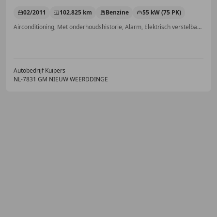
02/2011
102.825 km
Benzine
55 kW (75 PK)
Airconditioning, Met onderhoudshistorie, Alarm, Elektrisch verstelbare buitenspiegels, Elektrische ramen, Centrale deurvergrendeling met afstandsbediening, Spoiler, MP3
Autobedrijf Kuipers
NL-7831 GM NIEUW WEERDDINGE