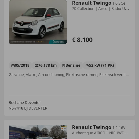
Renault Twingo
1.0 SCe
70 Collection | Airco | Radio-USB
| Blueto
€ 8.100
05/2018
76.178 km
Benzine
52 kW (71 PK)
Garantie, Alarm, Airconditioning, Elektrische ramen, Elektrisch verstelbare buitenspiegels, Bluetooth, Multifunctioneel stuurwiel, Traction control
Bochane Deventer
NL-7418 BJ DEVENTER
Renault Twingo
1.2-16V
Authentique AIRCO + NIEUWE
APK!