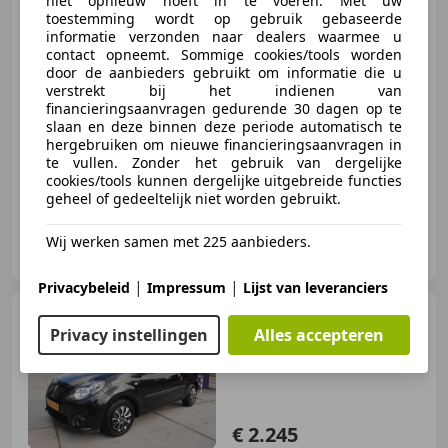
niet opnieuw hoeft in te voeren. Met uw
toestemming wordt op gebruik gebaseerde
€ 1.995
informatie verzonden naar dealers waarmee u
contact opneemt. Sommige cookies/tools worden
door de aanbieders gebruikt om informatie die u
verstrekt bij het indienen van
financieringsaanvragen gedurende 30 dagen op te
04/2010
200.617 km
Benzine
56 kW (76 PK)
slaan en deze binnen deze periode automatisch te
hergebruiken om nieuwe financieringsaanvragen in
Met onderhoudshistorie, Cruise control, Airconditioning, Airbag bestuurder, Getinte ramen, Radio, Elektrische ramen, Mistlampen
te vullen. Zonder het gebruik van dergelijke
cookies/tools kunnen dergelijke uitgebreide functies
geheel of gedeeltelijk niet worden gebruikt.
Js-parts
Wij werken samen met 225 aanbieders.
NL-9644 VH VEENDAM
|
|
Privacybeleid
Impressum
Lijst van leveranciers
Renault Twingo
1.2-16V
Privacy instellingen
Alles accepteren
Collection Airco, Nw. APK, NL-
Auto, NAP Zo
€ 2.245