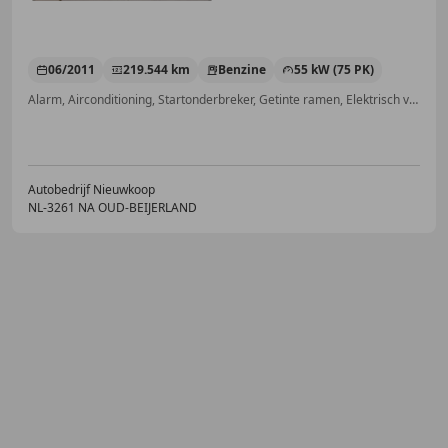
06/2011
219.544 km
Benzine
55 kW (75 PK)
Alarm, Airconditioning, Startonderbreker, Getinte ramen, Elektrisch verstelbare buitenspiegels, Elektrische ramen, Radio, MP3
Autobedrijf Nieuwkoop
NL-3261 NA OUD-BEIJERLAND