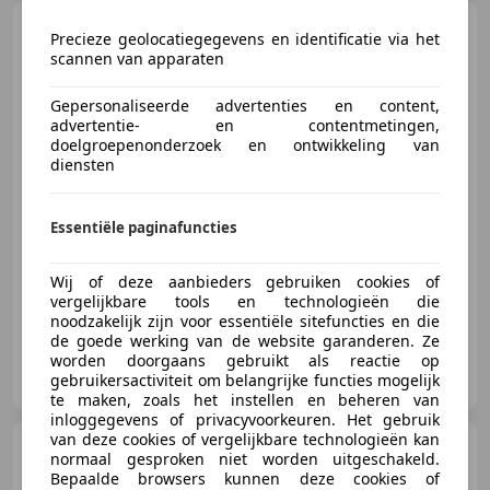
Renault Twingo
1.0 SCe
Precieze geolocatiegegevens en identificatie via het
Collection | AIRCO| ELEK.RAMEN
scannen van apparaten
| NAP | APK
Gepersonaliseerde advertenties en content,
advertentie- en contentmetingen,
€ 5.999
doelgroepenonderzoek en ontwikkeling van
diensten
Essentiële paginafuncties
04/2016
126.289 km
Benzine
52 kW (71 PK)
Met onderhoudshistorie, Mistlampen, Navigatiesysteem, Airconditioning, Elektrische ramen, Bluetooth, Airbag bestuurder, Emergency Brake Assist
Wij of deze aanbieders gebruiken cookies of
vergelijkbare tools en technologieën die
noodzakelijk zijn voor essentiële sitefuncties en die
de goede werking van de website garanderen. Ze
worden doorgaans gebruikt als reactie op
Loyaal Auto's
gebruikersactiviteit om belangrijke functies mogelijk
NL-2163 HC LISSE
te maken, zoals het instellen en beheren van
inloggegevens of privacyvoorkeuren. Het gebruik
van deze cookies of vergelijkbare technologieën kan
Renault Twingo
1.2 16V
normaal gesproken niet worden uitgeschakeld.
Collection | 1E EIGENAAR |3/6
Bepaalde browsers kunnen deze cookies of
OF 12 MND GA