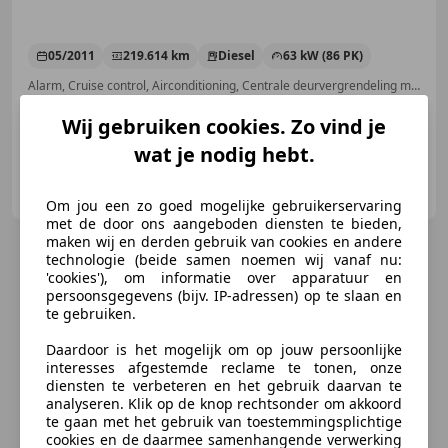
05/2011
219.614 km
Diesel
63 kW (86 PK)
Alarm, Cruise control, Airconditioning, Centrale deurvergrendeling met afstandsbediening, Elektrisch verstelbare buitenspiegels, Elektrische ramen, Radio, Startonderbreker
Wij gebruiken cookies. Zo vind je
wat je nodig hebt.
Renaultdealer Dijt B.V.
NL-1461 DJ ZUID OOST BEEMSTER
Om jou een zo goed mogelijke gebruikerservaring
met de door ons aangeboden diensten te bieden,
maken wij en derden gebruik van cookies en andere
technologie (beide samen noemen wij vanaf nu:
'cookies'), om informatie over apparatuur en
persoonsgegevens (bijv. IP-adressen) op te slaan en
te gebruiken.
Daardoor is het mogelijk om op jouw persoonlijke
interesses afgestemde reclame te tonen, onze
diensten te verbeteren en het gebruik daarvan te
analyseren. Klik op de knop rechtsonder om akkoord
te gaan met het gebruik van toestemmingsplichtige
cookies en de daarmee samenhangende verwerking