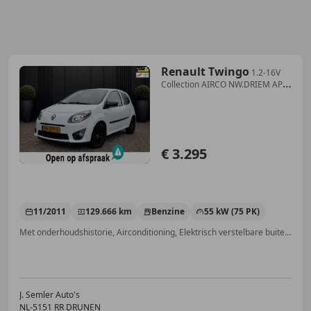
Renault Twingo
1.2-16V
Collection AIRCO NW.DRIEM APK
NAP BLACK&WH
€ 3.295
11/2011
129.666 km
Benzine
55 kW (75 PK)
Met onderhoudshistorie, Airconditioning, Elektrisch verstelbare buitenspiegels, Centrale deurvergrendeling met afstandsbediening, Elektrische ramen, Spoiler, Radio, Mistlampen
J. Semler Auto's
NL-5151 RR DRUNEN