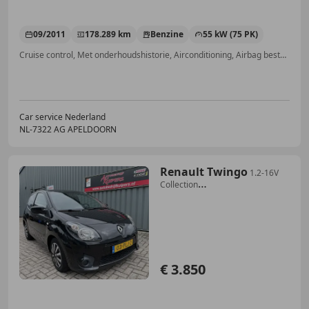
09/2011
178.289 km
Benzine
55 kW (75 PK)
Cruise control, Met onderhoudshistorie, Airconditioning, Airbag bestuurder, Alarm, Elektrisch verstelbare buitenspiegels, Elektrische ramen, Startonderbreker
Car service Nederland
NL-7322 AG APELDOORN
Renault Twingo
1.2-16V
Collection
Airco.Electr.pakket.Audio
€ 3.850