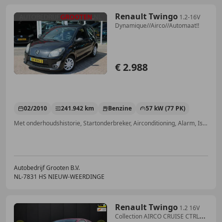
Renault Twingo
1.2-16V
Dynamique//Airco//Automaat!!
€ 2.988
02/2010
241.942 km
Benzine
57 kW (77 PK)
Met onderhoudshistorie, Startonderbreker, Airconditioning, Alarm, Isofix, CD, Centrale deurvergrendeling met afstandsbediening, Elektrische ramen
Autobedrijf Grooten B.V.
NL-7831 HS NIEUW-WEERDINGE
Renault Twingo
1.2 16V
Collection AIRCO CRUISE CTRL