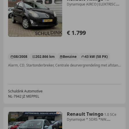
Dynamique AIRCO|ELEKTRISCHE
RAMEN
€ 1.799
08/2008
202.866 km
Benzine
43 kW (58 PK)
Alarm, CD, Startonderbreker, Centrale deurvergrendeling met afstandsbediening, Multifunctioneel stuurwiel, Mistlampen, Zij-airbags, Airbag bestuurder
Schuldink Automotive
NL-7942 JZ MEPPEL
Renault Twingo
1.0 SCe
Dynamique * 5DRS *NW.
APK*ELEKTR. RAMEN*ST