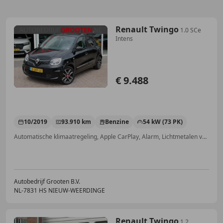
Renault Twingo
1.0 SCe
Intens
€ 9.488
10/2019
93.910 km
Benzine
54 kW (73 PK)
Automatische klimaatregeling, Apple CarPlay, Alarm, Lichtmetalen velgen, Regensensor, Parkeerhulp achter, Android Auto, Lederen stuurwiel
Autobedrijf Grooten B.V.
NL-7831 HS NIEUW-WEERDINGE
Renault Twingo
1.2