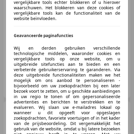
vergelijkbare tools echter blokkeren of u hierover
waarschuwen. Het blokkeren van deze cookies of
vergelijkbare tools kan de functionaliteit van de
website beïnvloeden.
€ 2.950
Geavanceerde paginafuncties
Wij en derden gebruiken verschillende
01/2013
190.058 km
Benzine
55 kW (75 PK)
technologische middelen, waaronder cookies en
Met onderhoudshistorie, Cruise control, Bluetooth, Airbag bestuurder, Elektrisch verstelbare buitenspiegels, Airconditioning, CD, Traction control
vergelijkbare tools op onze website, om u
uitgebreide sitefuncties aan te bieden en een
verbeterde gebruikerservaring te garanderen. Via
deze uitgebreide functionaliteiten maken we het
mogelijk om ons aanbod te personaliseren -
De Automakelaar Gelderland
bijvoorbeeld om uw zoekopdrachten bij een later
NL-3843 WN HARDERWIJK
bezoek voort te zetten, om u geschikte aanbiedingen
in uw regio te tonen of om gepersonaliseerde
advertenties en berichten te verstrekken en te
evalueren. Wij slaan uw e-mailadres lokaal op
Renault Twingo
1.2-16V
wanneer u dit opgeeft voor opgeslagen
Dynamique cruise control
zoekopdrachten, favoriete voertuigen of in het kader
NIEUWE APK!
van de prijsbeoordeling. Dit vergemakkelijkt het
gebruik van de website, omdat u bij latere bezoeken