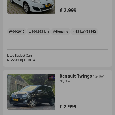
€ 2.999
04/2010
104.993 km
Benzine
43 kW (58 PK)
Little Budget Cars
NL-5013 BJ TILBURG
Renault Twingo
1.2-16V
Night &
Day|GT|CRUISE|AC|NAP|OH
DO
€ 2.999