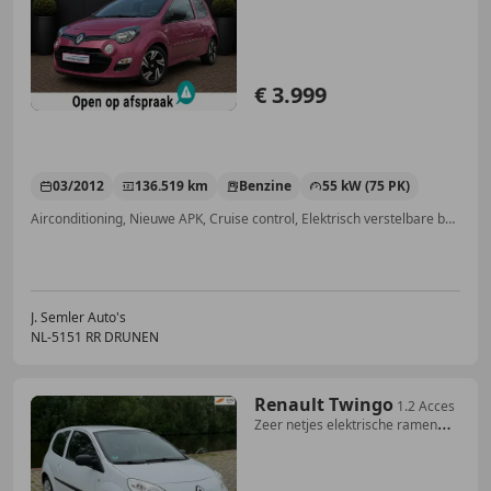
NAP NL AUTO
€ 3.999
03/2012
136.519 km
Benzine
55 kW (75 PK)
Airconditioning, Nieuwe APK, Cruise control, Elektrisch verstelbare buitenspiegels, Airbag bestuurder, Met onderhoudshistorie, Centrale deurvergrendeling met afstandsbediening, Radio
J. Semler Auto's
NL-5151 RR DRUNEN
Renault Twingo
1.2 Acces
Zeer netjes elektrische ramen
stuurbekra