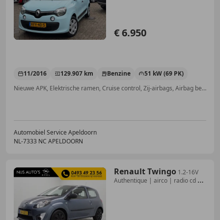
€ 6.950
11/2016
129.907 km
Benzine
51 kW (69 PK)
Nieuwe APK, Elektrische ramen, Cruise control, Zij-airbags, Airbag bestuurder, Elektrisch verstelbare buitenspiegels, Bluetooth, Bandenspanningscontrole
Automobiel Service Apeldoorn
NL-7333 NC APELDOORN
Renault Twingo
1.2-16V
Authentique | airco | radio cd |
centrale