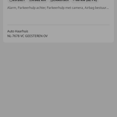
Alarm, Parkeerhulp achter, Parkeerhulp met camera, Airbag bestuurder, Automatische klimaatregeling, Regensensor, Apple CarPlay, Lederen stuurwiel
Auto Haarhuis
NL-7678 VC GEESTEREN OV