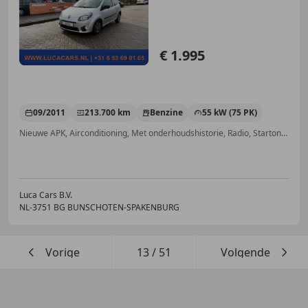
€ 1.995
09/2011
213.700 km
Benzine
55 kW (75 PK)
Nieuwe APK, Airconditioning, Met onderhoudshistorie, Radio, Startonderbreker, Elektrische ramen, CD, Centrale deurvergrendeling met afstandsbediening
Luca Cars B.V.
NL-3751 BG BUNSCHOTEN-SPAKENBURG
Vorige
13
/
51
Volgende