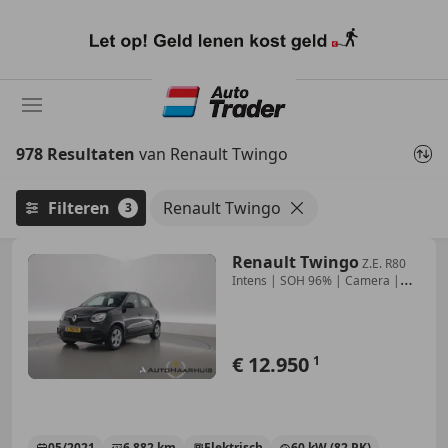
Ga
naar
hoofdinhoud
978 Resultaten
van Renault Twingo
Filteren
Renault Twingo
3
Renault Twingo
Z.E. R80
Intens | SOH 96% | Camera |
Apple CarPlay
€ 12.950
1
05/2021
6.882 km
Elektrisch
60 kW (82 PK)