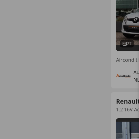
27
Au
N
Renaul
1.2 16V A