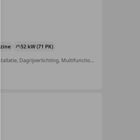
zine
52 kW (71 PK)
Airconditioning, Garantie, Airbag bestuurder, Snelheidsbeperkingsinstallatie, Dagrijverlichting, Multifunctioneel stuurwiel, Lederen stuurwiel, Nieuwe APK