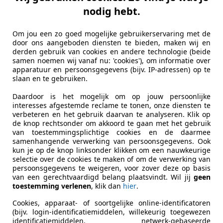
utocentrum Gennep
nodig hebt.
L-6591 HB GENNEP
Om jou een zo goed mogelijke gebruikerservaring met de
door ons aangeboden diensten te bieden, maken wij en
t Twingo
derden gebruik van cookies en andere technologie (beide
samen noemen wij vanaf nu: 'cookies'), om informatie over
ARISIENNE
apparatuur en persoonsgegevens (bijv. IP-adressen) op te
slaan en te gebruiken.
€ 4.995
Daardoor is het mogelijk om op jouw persoonlijke
interesses afgestemde reclame te tonen, onze diensten te
verbeteren en het gebruik daarvan te analyseren. Klik op
de knop rechtsonder om akkoord te gaan met het gebruik
van toestemmingsplichtige cookies en de daarmee
samenhangende verwerking van persoonsgegevens. Ook
kun je op de knop linksonder klikken om een nauwkeurige
selectie over de cookies te maken of om de verwerking van
persoonsgegevens te weigeren, voor zover deze op basis
06/2014
151.627 km
Be
van een gerechtvaardigd belang plaatsvindt. Wil jij
geen
toestemming verlenen
, klik dan
hier
.
r occasions, uw partner in de regio!
Cookies, apparaat- of soortgelijke online-identificatoren
 Reulver Occasions
(bijv. login-identificatiemiddelen, willekeurig toegewezen
identificatiemiddelen, netwerk-gebaseerde