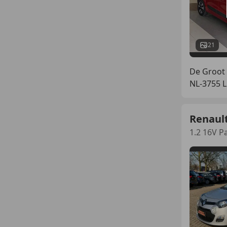
21
De Groot 
NL-3755 
Renaul
1.2 16V P