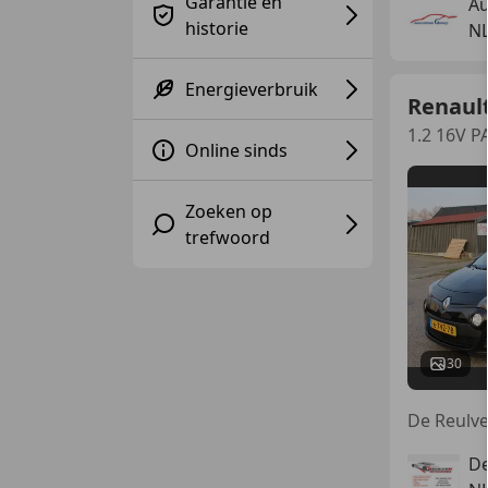
Garantie en
A
historie
N
Energieverbruik
Renaul
1.2 16V P
Online sinds
Zoeken op
trefwoord
30
De Reulve
De