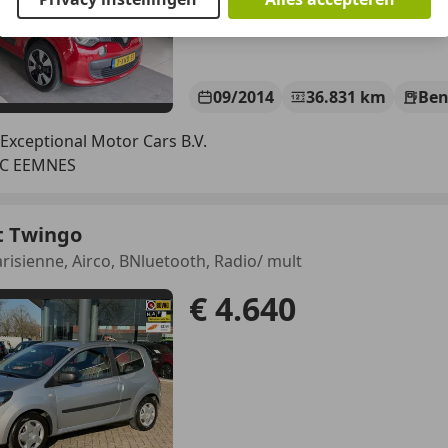
09/2014
36.831 km
Ben
Exceptional Motor Cars B.V.
LC EEMNES
t Twingo
arisienne, Airco, BNluetooth, Radio/ mult
€ 4.640