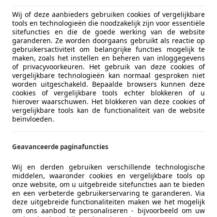
Wij of deze aanbieders gebruiken cookies of vergelijkbare
tools en technologieën die noodzakelijk zijn voor essentiële
sitefuncties en die de goede werking van de website
garanderen. Ze worden doorgaans gebruikt als reactie op
gebruikersactiviteit om belangrijke functies mogelijk te
maken, zoals het instellen en beheren van inloggegevens
of privacyvoorkeuren. Het gebruik van deze cookies of
11/2014
69.508 km
Ben
vergelijkbare technologieën kan normaal gesproken niet
worden uitgeschakeld. Bepaalde browsers kunnen deze
cookies of vergelijkbare tools echter blokkeren of u
hierover waarschuwen. Het blokkeren van deze cookies of
vergelijkbare tools kan de functionaliteit van de website
toStrada Roosendaal
beïnvloeden.
L-4704 RK ROOSENDAAL
Geavanceerde paginafuncties
t Twingo
Wij en derden gebruiken verschillende technologische
cces | Airco
middelen, waaronder cookies en vergelijkbare tools op
onze website, om u uitgebreide sitefuncties aan te bieden
€ 3.645
en een verbeterde gebruikerservaring te garanderen. Via
deze uitgebreide functionaliteiten maken we het mogelijk
om ons aanbod te personaliseren - bijvoorbeeld om uw