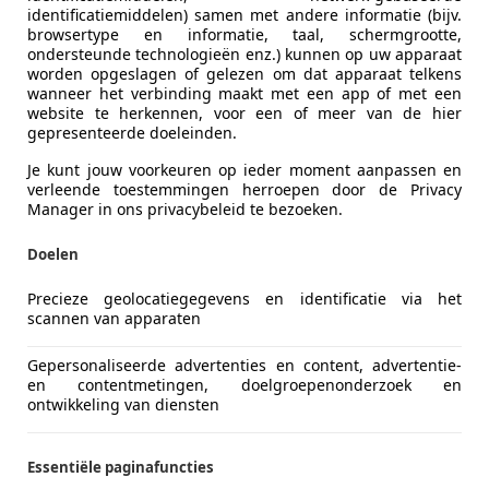
-7544 RT ENSCHEDE
identificatiemiddelen) samen met andere informatie (bijv.
browsertype en informatie, taal, schermgrootte,
ondersteunde technologieën enz.) kunnen op uw apparaat
worden opgeslagen of gelezen om dat apparaat telkens
wanneer het verbinding maakt met een app of met een
website te herkennen, voor een of meer van de hier
gepresenteerde doeleinden.
Je kunt jouw voorkeuren op ieder moment aanpassen en
verleende toestemmingen herroepen door de Privacy
Manager in ons privacybeleid te bezoeken.
Doelen
Precieze geolocatiegegevens en identificatie via het
scannen van apparaten
Gepersonaliseerde advertenties en content, advertentie-
t Twingo
en contentmetingen, doelgroepenonderzoek en
ontwikkeling van diensten
uthentique 70pk I Origneel NL I Airco I R
€ 5.400
Essentiële paginafuncties