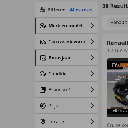
38 Resul
Filteren
Alles reset
Renault
Merk en model
Carrosserievorm
Renaul
1.2 16V P
Bouwjaar
Conditie
Brandstof
Prijs
23
Locatie
Cruise co