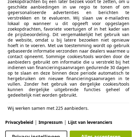
zoekopdrachten bij een later bezoek voort te zetten, om u
geschikte aanbiedingen in uw regio te tonen of om
gepersonaliseerde advertenties en berichten te
verstrekken en te evalueren. Wij slaan uw e-mailadres
lokaal op wanneer u dit opgeeft voor opgeslagen
zoekopdrachten, favoriete voertuigen of in het kader van
de prijsbeoordeling. Dit vergemakkelijkt het gebruik van
07/2014
131.959 km
Be
de website, omdat u bij latere bezoeken niet opnieuw
hoeft in te voeren. Met uw toestemming wordt op gebruik
rconditioning, Isofix, Airbag bestuurder, Mistlampen, Start
gebaseerde informatie verzonden naar dealers waarmee u
contact opneemt. Sommige cookies/tools worden door de
aanbieders gebruikt om informatie die u verstrekt bij het
olk auto's
indienen van financieringsaanvragen gedurende 30 dagen
EP NIEUWLEUSEN
op te slaan en deze binnen deze periode automatisch te
hergebruiken om nieuwe financieringsaanvragen in te
vullen. Zonder het gebruik van dergelijke cookies/tools
kunnen dergelijke uitgebreide functies geheel of
t Twingo
gedeeltelijk niet worden gebruikt.
xpression NAP 36.831km, Airco, Stuurbekra
Wij werken samen met 225 aanbieders.
€ 7.444
|
|
Privacybeleid
Impressum
Lijst van leveranciers
Privacy instellingen
Alles accepteren