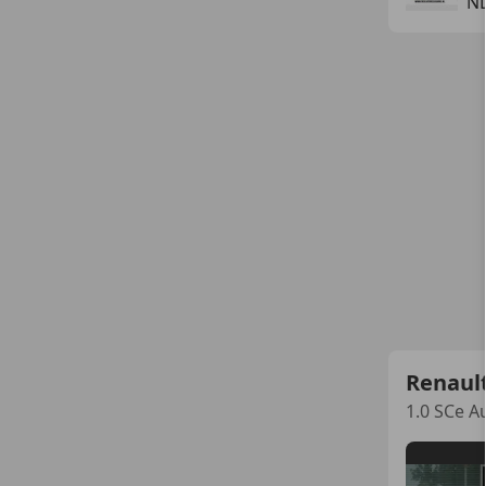
NL
Renaul
1.0 SCe A