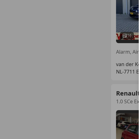
16
Alarm, Ai
van der K
NL-7711 
Renaul
1.0 SCe E