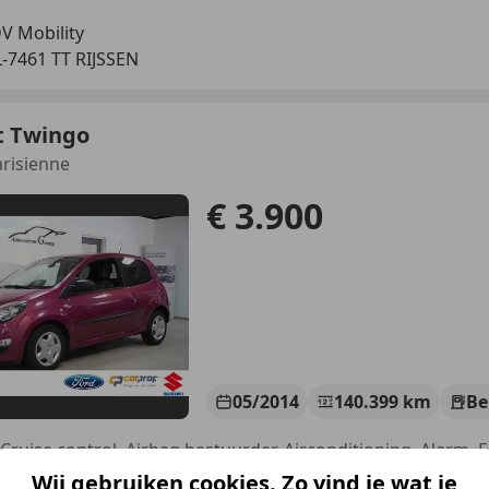
V Mobility
-7461 TT RIJSSEN
t Twingo
arisienne
€ 3.900
05/2014
140.399 km
Be
Wij gebruiken cookies. Zo vind je wat je