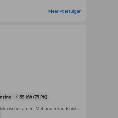
+ Meer voertuigen
nzine
55 kW (75 PK)
Garantie, Cruise control, Airbag bestuurder, Airconditioning, Alarm, Elektrische ramen, Met onderhoudshistorie, Bluetooth