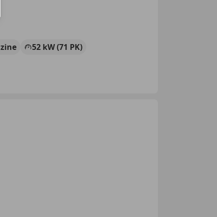
zine
52 kW (71 PK)