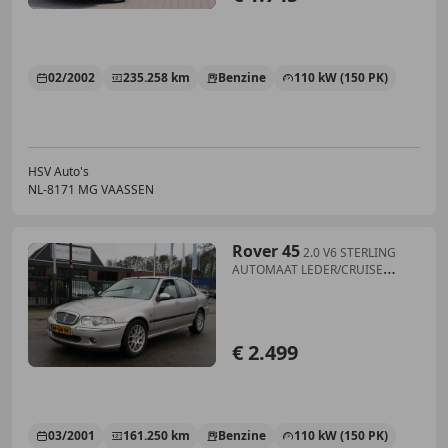
02/2002
235.258 km
Benzine
110 kW (150 PK)
HSV Auto's
NL-8171 MG VAASSEN
Rover 45
2.0 V6 STERLING
AUTOMAAT LEDER/CRUISE
NIEUWE APK
€ 2.499
03/2001
161.250 km
Benzine
110 kW (150 PK)