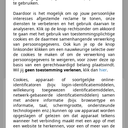
te gebruiken.
Daardoor is het mogelijk om op jouw persoonlijke
interesses afgestemde reclame te tonen, onze
diensten te verbeteren en het gebruik daarvan te
analyseren. Klik op de knop rechtsonder om akkoord
te gaan met het gebruik van toestemmingsplichtige
cookies en de daarmee samenhangende verwerking
van persoonsgegevens. Ook kun je op de knop
linksonder klikken om een nauwkeurige selectie over
de cookies te maken of om de verwerking van
persoonsgegevens te weigeren, voor zover deze op
basis van een gerechtvaardigd belang plaatsvindt.
Wil jij
geen toestemming verlenen
, klik dan
hier
.
Cookies, apparaat- of soortgelijke online-
Rover Rover
identificatoren (bijv. login-identificatiemiddelen,
TC-serie 2.2 TC
willekeurig toegewezen identificatiemiddelen,
2200 Saloon project 1977
netwerk-gebaseerde identificatiemiddelen) samen
met andere informatie (bijv. browsertype en
informatie, taal, schermgrootte, ondersteunde
technologieën enz.) kunnen op uw apparaat worden
opgeslagen of gelezen om dat apparaat telkens
€ 2.200
wanneer het verbinding maakt met een app of met
een website te herkennen, voor een of meer van de