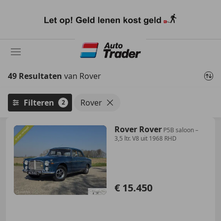
Ga
naar
hoofdinhoud
49 Resultaten
van Rover
Filteren
Rover
2
Rover Rover
P5B saloon –
3,5 ltr. V8 uit 1968 RHD
€ 15.450