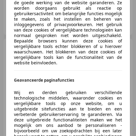
de goede werking van de website garanderen. Ze
worden doorgaans gebruikt als reactie op
gebruikersactiviteit om belangrijke functies mogelijk
te maken, zoals het instellen en beheren van
Vakgarage Rida
inloggegevens of privacyvoorkeuren. Het gebruik
NL-4538 AR TERNEUZEN
van deze cookies of vergelijkbare technologieën kan
normaal gesproken niet worden uitgeschakeld.
Bepaalde browsers kunnen deze cookies of
Rover SD
vergelijkbare tools echter blokkeren of u hierover
2600 Vanden Plas
waarschuwen. Het blokkeren van deze cookies of
automaat
vergelijkbare tools kan de functionaliteit van de
website beïnvloeden.
Geavanceerde paginafuncties
€ 9.850
Wij en derden gebruiken verschillende
technologische middelen, waaronder cookies en
vergelijkbare tools op onze website, om u
01/1987
157.000 km
Benzine
96 kW (131 PK)
uitgebreide sitefuncties aan te bieden en een
verbeterde gebruikerservaring te garanderen. Via
deze uitgebreide functionaliteiten maken we het
mogelijk om ons aanbod te personaliseren -
bijvoorbeeld om uw zoekopdrachten bij een later
Vakgarage Rida