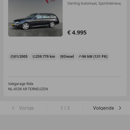
Sterling Automaat, Sportinterieur,
€ 4.995
01/2005
259.779 km
Diesel
96 kW (131 PK)
Vakgarage Rida
NL-4538 AR TERNEUZEN
Vorige
1
/
3
Volgende