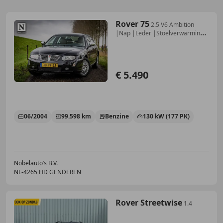
Rover 75
2.5 V6 Ambition
|Nap |Leder |Stoelverwarming
|PDC
€ 5.490
06/2004
99.598 km
Benzine
130 kW (177 PK)
Nobelauto’s B.V.
NL-4265 HD GENDEREN
Rover Streetwise
1.4