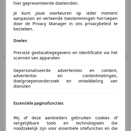
hier gepresenteerde doeleinden.
Je kunt jouw voorkeuren op ieder moment
04/1977
5.524 km
Benzine
85 kW (116 PK)
aanpassen en verleende toestemmingen herroepen
door de Privacy Manager in ons privacybeleid te
bezoeken.
Doelen
Loubann Cars
NL-5281 LJ BOXTEL
Precieze geolocatiegegevens en identificatie via het
scannen van apparaten
Rover 75
2.0 CDTi 100th
Gepersonaliseerde advertenties en content,
Anniversary Automaat, leder
advertentie- en contentmetingen,
doelgroepenonderzoek en ontwikkeling van
diensten
€ 9.995
Essentiële paginafuncties
Wij of deze aanbieders gebruiken cookies of
vergelijkbare tools en technologieën die
04/2008
183.454 km
Diesel
96 kW (131 PK)
noodzakelijk zijn voor essentiële sitefuncties en die