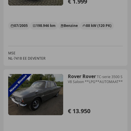
€ 1.999
07/2005
198.946 km
Benzine
88 kW (120 PK)
MSE
NL-7418 EE DEVENTER
Rover Rover
TC-serie 3500 S
V8 Saloon **LPG**AUTOMAAT**
€ 13.950