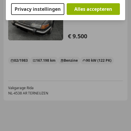
Rover SD
2600 Vandenplas
automaat
Privacy instellingen
Alles accepteren
€ 9.500
02/1983
167.198 km
Benzine
90 kW (122 PK)
Vakgarage Rida
NL-4538 AR TERNEUZEN