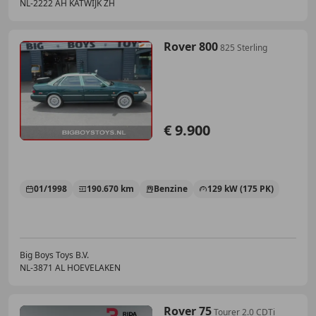
NL-2222 AH KATWIJK ZH
Rover 800
825 Sterling
€ 9.900
01/1998
190.670 km
Benzine
129 kW (175 PK)
Big Boys Toys B.V.
NL-3871 AL HOEVELAKEN
Rover 75
Tourer 2.0 CDTi