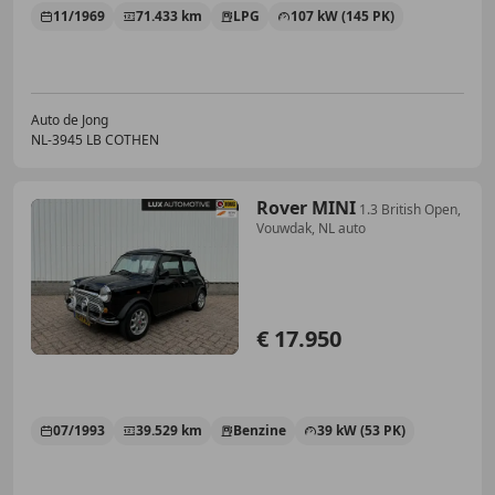
11/1969
71.433 km
LPG
107 kW (145 PK)
Auto de Jong
NL-3945 LB COTHEN
Rover MINI
1.3 British Open,
Vouwdak, NL auto
€ 17.950
07/1993
39.529 km
Benzine
39 kW (53 PK)