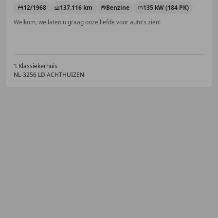
12/1968
137.116 km
Benzine
135 kW (184 PK)
Welkom, we laten u graag onze liefde voor auto's zien!
't Klassiekerhuis
NL-3256 LD ACHTHUIZEN