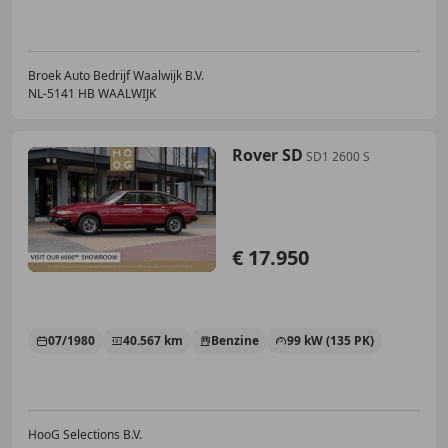
Broek Auto Bedrijf Waalwijk B.V.
NL-5141 HB WAALWIJK
Rover SD
SD1 2600 S
€ 17.950
07/1980
40.567 km
Benzine
99 kW (135 PK)
HooG Selections B.V.