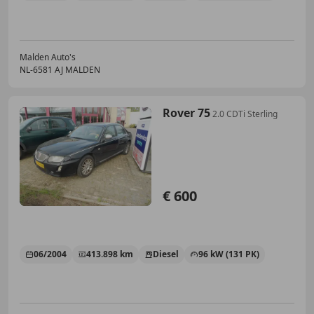
Malden Auto's
NL-6581 AJ MALDEN
Rover 75
2.0 CDTi Sterling
€ 600
06/2004
413.898 km
Diesel
96 kW (131 PK)