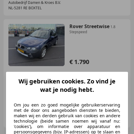
Autobedrijf Damen & Kroes B.V.
NL-5281 RE BOXTEL
Rover Streetwise
1.8
Stepspeed
€ 1.790
Wij gebruiken cookies. Zo vind je
03/2004
118.157 km
Benzine
86 kW (117 PK)
wat je nodig hebt.
Om jou een zo goed mogelijke gebruikerservaring
met de door ons aangeboden diensten te bieden,
Jet Cars B.V.
maken wij en derden gebruik van cookies en andere
NL-3084 CB ROTTERDAM
technologie (beide samen noemen wij vanaf nu:
'cookies'), om informatie over apparatuur en
persoonsgegevens (bijv. IP-adressen) op te slaan en