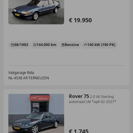
€ 19.950
08/1983
144.000 km
Benzine
140 kW (190 PK)
Vakgarage Rida
NL-4538 AR TERNEUZEN
Rover 75
2.0 V6 Sterling
automaat LM *apk 02-2027*
€ 1.745