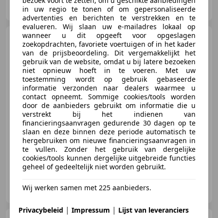
bezoek voort te zetten, om u geschikte aanbiedingen
NL-4538 AR TERNEUZEN
in uw regio te tonen of om gepersonaliseerde
advertenties en berichten te verstrekken en te
evalueren. Wij slaan uw e-mailadres lokaal op
wanneer u dit opgeeft voor opgeslagen
Rover 75
4.6 V8 Executive
zoekopdrachten, favoriete voertuigen of in het kader
van de prijsbeoordeling. Dit vergemakkelijkt het
gebruik van de website, omdat u bij latere bezoeken
niet opnieuw hoeft in te voeren. Met uw
toestemming wordt op gebruik gebaseerde
informatie verzonden naar dealers waarmee u
€ 21.950
contact opneemt. Sommige cookies/tools worden
door de aanbieders gebruikt om informatie die u
verstrekt bij het indienen van
financieringsaanvragen gedurende 30 dagen op te
slaan en deze binnen deze periode automatisch te
01/2005
141.000 km
Benzine
191 kW (260 PK)
hergebruiken om nieuwe financieringsaanvragen in
te vullen. Zonder het gebruik van dergelijke
cookies/tools kunnen dergelijke uitgebreide functies
geheel of gedeeltelijk niet worden gebruikt.
Vakgarage Rida
Wij werken samen met 225 aanbieders.
NL-4538 AR TERNEUZEN
|
|
Privacybeleid
Impressum
Lijst van leveranciers