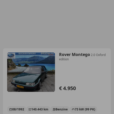
Rover Montego
2.0 Oxford
edition
€ 4.950
08/1992
140.443 km
Benzine
73 kW (99 PK)