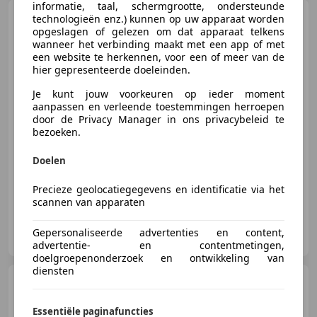
informatie, taal, schermgrootte, ondersteunde
Suzuki Alto
1.1 GX Spirit
technologieën enz.) kunnen op uw apparaat worden
opgeslagen of gelezen om dat apparaat telkens
wanneer het verbinding maakt met een app of met
een website te herkennen, voor een of meer van de
hier gepresenteerde doeleinden.
Je kunt jouw voorkeuren op ieder moment
€ 1.695
aanpassen en verleende toestemmingen herroepen
door de Privacy Manager in ons privacybeleid te
bezoeken.
03/2005
179.348 km
Benzine
46 kW (63 PK)
Doelen
Precieze geolocatiegegevens en identificatie via het
scannen van apparaten
Autobedrijf Theo van Huet
Gepersonaliseerde advertenties en content,
NL-6911 AS PANNERDEN
advertentie- en contentmetingen,
doelgroepenonderzoek en ontwikkeling van
diensten
Suzuki Alto
1.1 GLX Jubilée 2
***71570 KM !!
N.A.P***Automaat
Essentiële paginafuncties