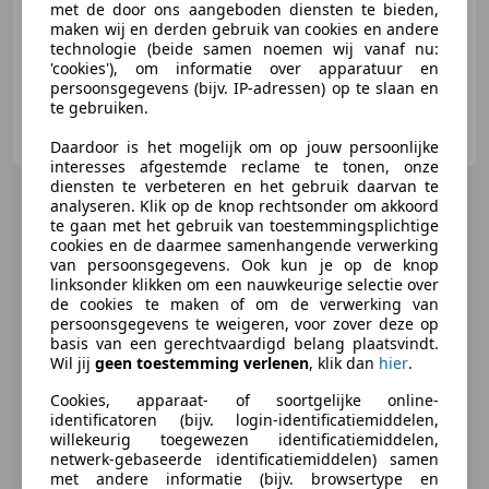
met de door ons aangeboden diensten te bieden,
01/2005
115.820 km
Benzine
46 kW (63 PK)
maken wij en derden gebruik van cookies en andere
technologie (beide samen noemen wij vanaf nu:
'cookies'), om informatie over apparatuur en
persoonsgegevens (bijv. IP-adressen) op te slaan en
te gebruiken.
Autocentre Van Buuren B.V.
NL-2803 PV GOUDA
Daardoor is het mogelijk om op jouw persoonlijke
interesses afgestemde reclame te tonen, onze
diensten te verbeteren en het gebruik daarvan te
analyseren. Klik op de knop rechtsonder om akkoord
te gaan met het gebruik van toestemmingsplichtige
cookies en de daarmee samenhangende verwerking
van persoonsgegevens. Ook kun je op de knop
linksonder klikken om een nauwkeurige selectie over
de cookies te maken of om de verwerking van
persoonsgegevens te weigeren, voor zover deze op
basis van een gerechtvaardigd belang plaatsvindt.
Wil jij
geen toestemming verlenen
, klik dan
hier
.
Cookies, apparaat- of soortgelijke online-
identificatoren (bijv. login-identificatiemiddelen,
willekeurig toegewezen identificatiemiddelen,
netwerk-gebaseerde identificatiemiddelen) samen
met andere informatie (bijv. browsertype en