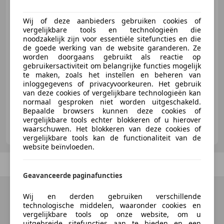
Wij of deze aanbieders gebruiken cookies of
vergelijkbare tools en technologieën die
€ 2.950
noodzakelijk zijn voor essentiële sitefuncties en die
de goede werking van de website garanderen. Ze
worden doorgaans gebruikt als reactie op
gebruikersactiviteit om belangrijke functies mogelijk
te maken, zoals het instellen en beheren van
01/2005
71.570 km
Benzine
46 kW (63 PK)
inloggegevens of privacyvoorkeuren. Het gebruik
van deze cookies of vergelijkbare technologieën kan
normaal gesproken niet worden uitgeschakeld.
Bepaalde browsers kunnen deze cookies of
vergelijkbare tools echter blokkeren of u hierover
STM Autos
waarschuwen. Het blokkeren van deze cookies of
NL-3882 AJ PUTTEN
vergelijkbare tools kan de functionaliteit van de
website beïnvloeden.
Vorige
1
/
1
Volgende
Geavanceerde paginafuncties
Wij en derden gebruiken verschillende
technologische middelen, waaronder cookies en
vergelijkbare tools op onze website, om u
uitgebreide sitefuncties aan te bieden en een