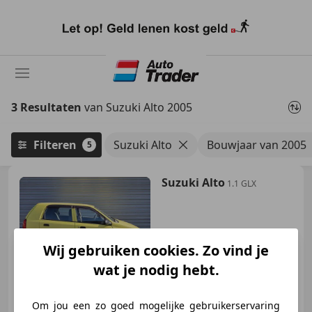
Ga
naar
hoofdinhoud
3 Resultaten
van Suzuki Alto 2005
Filteren
Suzuki Alto
Bouwjaar van 2005
5
Suzuki Alto
1.1 GLX
Wij gebruiken cookies. Zo vind je
€ 1.500
wat je nodig hebt.
Om jou een zo goed mogelijke gebruikerservaring