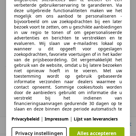
verbeterde gebruikerservaring te garanderen. Via
deze uitgebreide functionaliteiten maken we het
mogelijk om ons aanbod te personaliseren -
bijvoorbeeld om uw zoekopdrachten bij een later
bezoek voort te zetten, om u geschikte aanbiedingen
in uw regio te tonen of om gepersonaliseerde
advertenties en berichten te verstrekken en te
evalueren. Wij slaan uw e-mailadres lokaal op
wanneer u dit opgeeft voor opgeslagen
zoekopdrachten, favoriete voertuigen of in het kader
van de prijsbeoordeling. Dit vergemakkelijkt het
gebruik van de website, omdat u bij latere bezoeken
niet opnieuw hoeft in te voeren. Met uw
BTW verrekenbaar
toestemming wordt op gebruik gebaseerde
Specificatie van de fabrikant voor nieuwe voertuigen. Afhankelijk van de
informatie verzonden naar dealers waarmee u
kilometerstand, het rijgedrag, de leeftijd van de batterij en het
contact opneemt. Sommige cookies/tools worden
laadgedrag, kan de radius van occasies aanzienlijk variëren.
door de aanbieders gebruikt om informatie die u
verstrekt bij het indienen van
financieringsaanvragen gedurende 30 dagen op te
Suzuki
Alto
slaan en deze binnen deze periode automatisch te
hergebruiken om nieuwe financieringsaanvragen in
|
|
Privacybeleid
Impressum
Lijst van leveranciers
te vullen. Zonder het gebruik van dergelijke
Naar boven
cookies/tools kunnen dergelijke uitgebreide functies
geheel of gedeeltelijk niet worden gebruikt.
Privacy instellingen
Alles accepteren