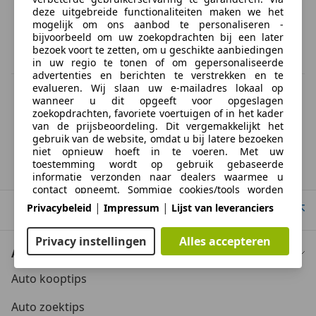
deze uitgebreide functionaliteiten maken we het
mogelijk om ons aanbod te personaliseren -
bijvoorbeeld om uw zoekopdrachten bij een later
bezoek voort te zetten, om u geschikte aanbiedingen
in uw regio te tonen of om gepersonaliseerde
advertenties en berichten te verstrekken en te
evalueren. Wij slaan uw e-mailadres lokaal op
BTW verrekenbaar
wanneer u dit opgeeft voor opgeslagen
Specificatie van de fabrikant voor nieuwe voertuigen. Afhankelijk van de
zoekopdrachten, favoriete voertuigen of in het kader
kilometerstand, het rijgedrag, de leeftijd van de batterij en het
van de prijsbeoordeling. Dit vergemakkelijkt het
laadgedrag, kan de radius van occasies aanzienlijk variëren.
gebruik van de website, omdat u bij latere bezoeken
niet opnieuw hoeft in te voeren. Met uw
toestemming wordt op gebruik gebaseerde
Suzuki
Cappuccino
informatie verzonden naar dealers waarmee u
contact opneemt. Sommige cookies/tools worden
door de aanbieders gebruikt om informatie die u
|
|
Privacybeleid
Impressum
Lijst van leveranciers
Naar boven
verstrekt bij het indienen van
financieringsaanvragen gedurende 30 dagen op te
Privacy instellingen
Alles accepteren
slaan en deze binnen deze periode automatisch te
Auto kopen
hergebruiken om nieuwe financieringsaanvragen in
te vullen. Zonder het gebruik van dergelijke
Auto kooptips
cookies/tools kunnen dergelijke uitgebreide functies
geheel of gedeeltelijk niet worden gebruikt.
Auto zoektips