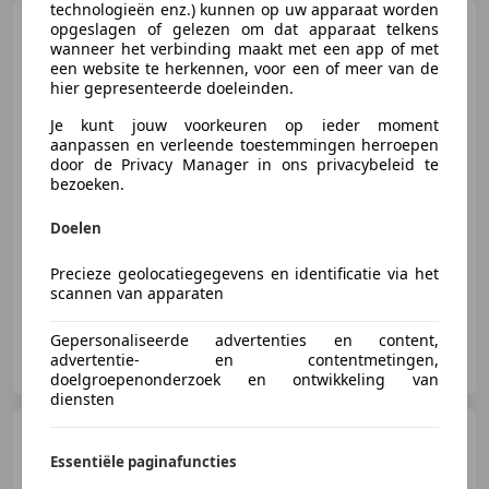
technologieën enz.) kunnen op uw apparaat worden
Suzuki Cappuccino
0.7
opgeslagen of gelezen om dat apparaat telkens
Cabriolet l ZEER NETJES l ORG.
wanneer het verbinding maakt met een app of met
NEDERLANDS l TA
een website te herkennen, voor een of meer van de
hier gepresenteerde doeleinden.
Je kunt jouw voorkeuren op ieder moment
aanpassen en verleende toestemmingen herroepen
€ 16.950
door de Privacy Manager in ons privacybeleid te
bezoeken.
Doelen
10/1996
59.590 km
Benzine
47 kW (64 PK)
Precieze geolocatiegegevens en identificatie via het
scannen van apparaten
Gepersonaliseerde advertenties en content,
B&B Auto's Veen
advertentie- en contentmetingen,
NL-4264 AH VEEN
doelgroepenonderzoek en ontwikkeling van
diensten
Suzuki Cappuccino
'92
CH13351
Essentiële paginafuncties