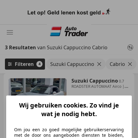
Ga
naar
hoofdinhoud
3 Resultaten
van Suzuki Cappuccino Cabrio
Filteren
Suzuki Cappuccino
Cabrio
4
Suzuki Cappuccino
0.7
ROADSTER AUTOMAAT Airco |
Audio-installatie |
Wij gebruiken cookies. Zo vind je
wat je nodig hebt.
€ 13.445
Om jou een zo goed mogelijke gebruikerservaring
met de door ons aangeboden diensten te bieden,