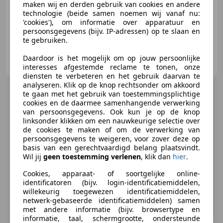
maken wij en derden gebruik van cookies en andere
08/1996
107.467 km
Benzine
47 kW (64 PK)
technologie (beide samen noemen wij vanaf nu:
'cookies'), om informatie over apparatuur en
persoonsgegevens (bijv. IP-adressen) op te slaan en
te gebruiken.
Suzuki Leiden
Daardoor is het mogelijk om op jouw persoonlijke
NL-2314 AN LEIDEN
interesses afgestemde reclame te tonen, onze
diensten te verbeteren en het gebruik daarvan te
analyseren. Klik op de knop rechtsonder om akkoord
te gaan met het gebruik van toestemmingsplichtige
cookies en de daarmee samenhangende verwerking
van persoonsgegevens. Ook kun je op de knop
linksonder klikken om een nauwkeurige selectie over
de cookies te maken of om de verwerking van
persoonsgegevens te weigeren, voor zover deze op
basis van een gerechtvaardigd belang plaatsvindt.
Wil jij
geen toestemming verlenen
, klik dan
hier
.
Cookies, apparaat- of soortgelijke online-
identificatoren (bijv. login-identificatiemiddelen,
willekeurig toegewezen identificatiemiddelen,
netwerk-gebaseerde identificatiemiddelen) samen
met andere informatie (bijv. browsertype en
informatie, taal, schermgrootte, ondersteunde