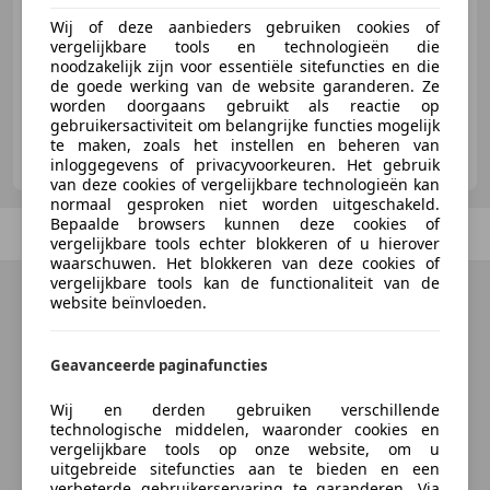
Wij of deze aanbieders gebruiken cookies of
€ 13.950
vergelijkbare tools en technologieën die
noodzakelijk zijn voor essentiële sitefuncties en die
07/1992
99.128 km
Benzine
46 kW (63 PK)
de goede werking van de website garanderen. Ze
worden doorgaans gebruikt als reactie op
gebruikersactiviteit om belangrijke functies mogelijk
Oldtimerfarm BV
te maken, zoals het instellen en beheren van
BE-9880 Aalter
inloggegevens of privacyvoorkeuren. Het gebruik
van deze cookies of vergelijkbare technologieën kan
normaal gesproken niet worden uitgeschakeld.
Bepaalde browsers kunnen deze cookies of
Vorige
1
/
1
Volgende
vergelijkbare tools echter blokkeren of u hierover
waarschuwen. Het blokkeren van deze cookies of
vergelijkbare tools kan de functionaliteit van de
website beïnvloeden.
Geavanceerde paginafuncties
Wij en derden gebruiken verschillende
technologische middelen, waaronder cookies en
vergelijkbare tools op onze website, om u
uitgebreide sitefuncties aan te bieden en een
verbeterde gebruikerservaring te garanderen. Via