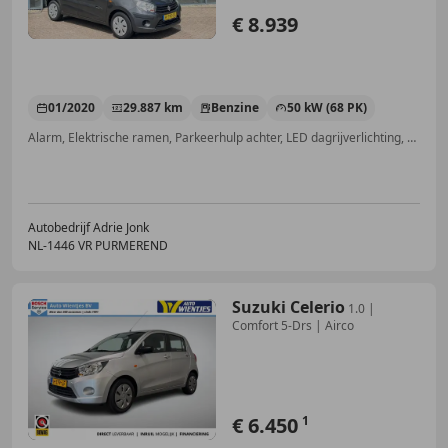
€ 8.939
01/2020
29.887 km
Benzine
50 kW (68 PK)
Alarm, Elektrische ramen, Parkeerhulp achter, LED dagrijverlichting, Centrale deurvergrendeling met afstandsbediening, Multifunctioneel stuurwiel, MP3, LED verlichting
Autobedrijf Adrie Jonk
NL-1446 VR PURMEREND
Suzuki Celerio
1.0 |
Comfort 5-Drs | Airco
€ 6.450
1