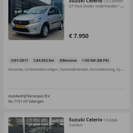
Suzuki Celerio
1.0 Comfort
GT Pack Dealer onderhouden ''
Airco -
€ 7.950
01/2017
84.052 km
Benzine
50 kW (68 PK)
Garantie, Lichtmetalen velgen, Startonderbreker, Airconditioning, Zij-airbags, Centrale deurvergrendeling met afstandsbediening, Hoofd airbag, Airbag passagier
Autobedrijf Berenpas B.V.
NL-7151 HT Eibergen
Suzuki Celerio
1.0 68pk
Comfort