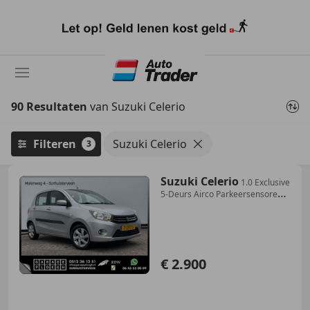
Ga
naar
hoofdinhoud
90 Resultaten
van Suzuki Celerio
Filteren
Suzuki Celerio
3
Suzuki Celerio
1.0 Exclusive
5-Deurs Airco Parkeersensoren
Blueto
€ 2.900