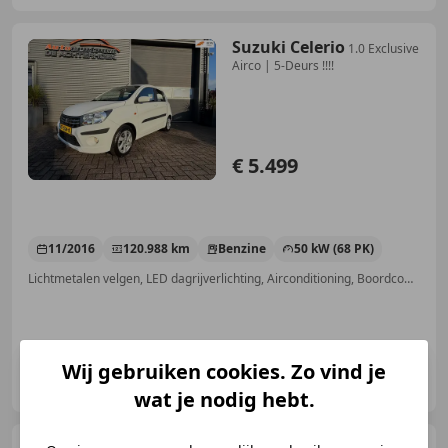
Suzuki Celerio
1.0 Exclusive
Airco | 5-Deurs !!!!
€ 5.499
11/2016
120.988 km
Benzine
50 kW (68 PK)
Lichtmetalen velgen, LED dagrijverlichting, Airconditioning, Boordcomputer, Elektrisch verstelbare buitenspiegels, Met onderhoudshistorie, Mistlampen, Emergency Brake Assist
Wij gebruiken cookies. Zo vind je
Autocentrum de Achterhoek B.V.
NL-7021 BX ZELHEM
wat je nodig hebt.
Suzuki Celerio