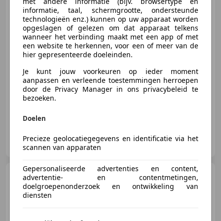
met andere informatie (bijv. browsertype en
informatie, taal, schermgrootte, ondersteunde
technologieën enz.) kunnen op uw apparaat worden
opgeslagen of gelezen om dat apparaat telkens
€ 5.348
wanneer het verbinding maakt met een app of met
een website te herkennen, voor een of meer van de
hier gepresenteerde doeleinden.
Je kunt jouw voorkeuren op ieder moment
03/2017
144.721 km
Benzine
50 kW (68 PK)
aanpassen en verleende toestemmingen herroepen
door de Privacy Manager in ons privacybeleid te
Airconditioning, Alarm, Elektrische ramen, Multifunctioneel stuurwiel, Centrale deurvergrendeling met afstandsbediening, Airbag passagier, MP3, LED dagrijverlichting
bezoeken.
Doelen
Autobedrijf J. van Toorn B.V.
Precieze geolocatiegegevens en identificatie via het
NL-3132 HJ VLAARDINGEN
scannen van apparaten
Gepersonaliseerde advertenties en content,
Suzuki Celerio
1.0
advertentie- en contentmetingen,
Comfort|Airco|Bluetooth|El.Ramen|
doelgroepenonderzoek en ontwikkeling van
eig
diensten