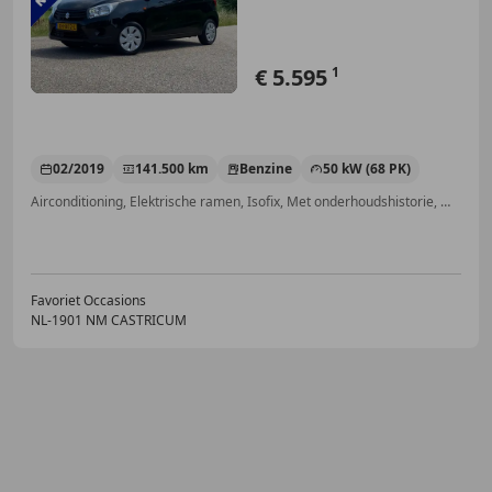
€ 5.595
1
02/2019
141.500 km
Benzine
50 kW (68 PK)
Airconditioning, Elektrische ramen, Isofix, Met onderhoudshistorie, Multifunctioneel stuurwiel, LED dagrijverlichting, Centrale deurvergrendeling met afstandsbediening, Traction control
Favoriet Occasions
NL-1901 NM CASTRICUM