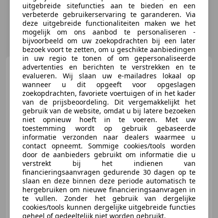
uitgebreide sitefuncties aan te bieden en een
verbeterde gebruikerservaring te garanderen. Via
deze uitgebreide functionaliteiten maken we het
mogelijk om ons aanbod te personaliseren -
bijvoorbeeld om uw zoekopdrachten bij een later
bezoek voort te zetten, om u geschikte aanbiedingen
in uw regio te tonen of om gepersonaliseerde
advertenties en berichten te verstrekken en te
Suzuki Celerio
1.0 Comfort
evalueren. Wij slaan uw e-mailadres lokaal op
✅ AC ✅ BT ✅ Rijklaar ✅
wanneer u dit opgeeft voor opgeslagen
zoekopdrachten, favoriete voertuigen of in het kader
van de prijsbeoordeling. Dit vergemakkelijkt het
gebruik van de website, omdat u bij latere bezoeken
niet opnieuw hoeft in te voeren. Met uw
€ 4.900
toestemming wordt op gebruik gebaseerde
informatie verzonden naar dealers waarmee u
contact opneemt. Sommige cookies/tools worden
door de aanbieders gebruikt om informatie die u
verstrekt bij het indienen van
08/2016
156.260 km
Benzine
50 kW (68 PK)
financieringsaanvragen gedurende 30 dagen op te
slaan en deze binnen deze periode automatisch te
Airconditioning, Garantie, Multifunctioneel stuurwiel, MP3, Elektrische ramen, Nieuwe APK, Airbag passagier, Centrale deurvergrendeling met afstandsbediening
hergebruiken om nieuwe financieringsaanvragen in
te vullen. Zonder het gebruik van dergelijke
cookies/tools kunnen dergelijke uitgebreide functies
geheel of gedeeltelijk niet worden gebruikt.