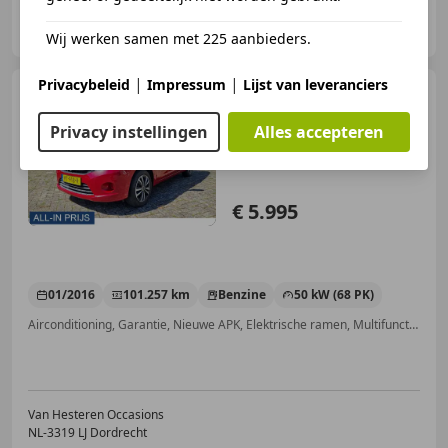
Jan Bakker Auto's
NL-8081 HJ ELBURG
Wij werken samen met 225 aanbieders.
|
|
Privacybeleid
Impressum
Lijst van leveranciers
Suzuki Celerio
1.0 Comfort
✅COMPLETE AUTO!
Privacy instellingen
Alles accepteren
€ 5.995
01/2016
101.257 km
Benzine
50 kW (68 PK)
Airconditioning, Garantie, Nieuwe APK, Elektrische ramen, Multifunctioneel stuurwiel, Alarm, CD, Centrale deurvergrendeling met afstandsbediening
Van Hesteren Occasions
NL-3319 LJ Dordrecht