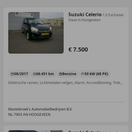
Suzuki Celerio
1.0 Exclusive
Staat in Hoogeveen
€ 7.500
08/2017
66.451 km
Benzine
50 kW (68 PK)
Elektrische ramen, Lichtmetalen velgen, Alarm, Airconditioning, Trekhaak, Multifunctioneel stuurwiel, Mistlampen, Centrale deurvergrendeling met afstandsbediening
Mastebroek's Automobielbedrijven B.V.
NL-7903 AN HOOGEVEEN