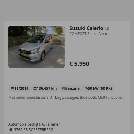
Suzuki Celerio
1.0
COMFORT 5 drs , Airco
€ 5.950
11/2019
136.457 km
Benzine
50 kW (68 PK)
Met onderhoudshistorie, Airbag passagier, Bluetooth, Multifunctioneel stuurwiel, Bandenspanningscontrole, Airconditioning, Centrale deurvergrendeling met afstandsbediening, Zij-airbags
Automobielbedrijf F.A. Tammer
NL-3769 BS SOESTERBERG