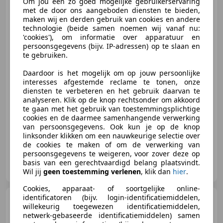
1.0 Comfort
Om jou een zo goed mogelijke gebruikerservaring
Dealer oh/Nap/Automaat/Airco
met de door ons aangeboden diensten te bieden,
maken wij en derden gebruik van cookies en andere
technologie (beide samen noemen wij vanaf nu:
'cookies'), om informatie over apparatuur en
persoonsgegevens (bijv. IP-adressen) op te slaan en
te gebruiken.
€ 8.950
Daardoor is het mogelijk om op jouw persoonlijke
interesses afgestemde reclame te tonen, onze
diensten te verbeteren en het gebruik daarvan te
analyseren. Klik op de knop rechtsonder om akkoord
09/2017
61.700 km
Benzine
50 kW (68 PK)
te gaan met het gebruik van toestemmingsplichtige
Garantie, Airconditioning, Alarm, CD, Elektrische ramen, Multifunctioneel stuurwiel, Zij-airbags, Bluetooth
cookies en de daarmee samenhangende verwerking
van persoonsgegevens. Ook kun je op de knop
linksonder klikken om een nauwkeurige selectie over
de cookies te maken of om de verwerking van
persoonsgegevens te weigeren, voor zover deze op
L. de Prins Automotive
basis van een gerechtvaardigd belang plaatsvindt.
NL-2391 PN HAZERSWOUDE-DORP
Wil jij
geen toestemming verlenen
, klik dan
hier
.
Cookies, apparaat- of soortgelijke online-
identificatoren (bijv. login-identificatiemiddelen,
Suzuki Celerio
1.0 Comfort
willekeurig toegewezen identificatiemiddelen,
Airco! .
netwerk-gebaseerde identificatiemiddelen) samen