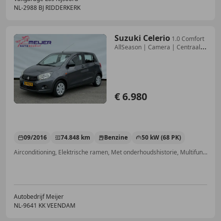
NL-2988 BJ RIDDERKERK
Suzuki Celerio
1.0 Comfort
AllSeason | Camera | Centraal +
AB | A
€ 6.980
09/2016
74.848 km
Benzine
50 kW (68 PK)
Airconditioning, Elektrische ramen, Met onderhoudshistorie, Multifunctioneel stuurwiel, LED dagrijverlichting, Airbag passagier, Centrale deurvergrendeling met afstandsbediening, Zij-airbags
Autobedrijf Meijer
NL-9641 KK VEENDAM