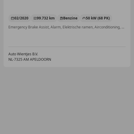
02/2020
99.732 km
Benzine
50 kW (68 PK)
Emergency Brake Assist, Alarm, Elektrische ramen, Airconditioning, Bandenspanningscontrole, Airbag passagier, Radio, LED verlichting
Auto Wientjes B.V.
NL-7325 AM APELDOORN