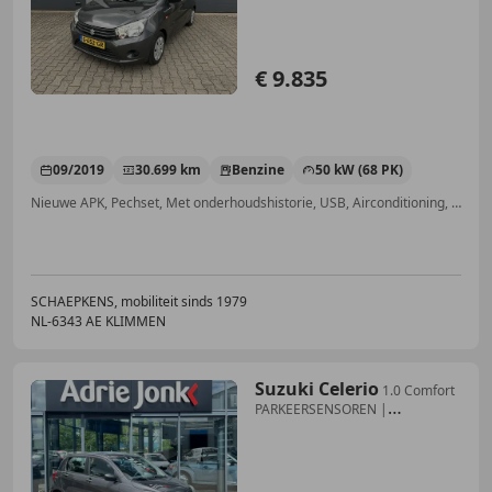
€ 9.835
09/2019
30.699 km
Benzine
50 kW (68 PK)
Nieuwe APK, Pechset, Met onderhoudshistorie, USB, Airconditioning, Centrale deurvergrendeling met afstandsbediening, LED dagrijverlichting, Centrale vergrendeling
SCHAEPKENS, mobiliteit sinds 1979
NL-6343 AE KLIMMEN
Suzuki Celerio
1.0 Comfort
PARKEERSENSOREN |
BLUETOOTH | AIRCONDI