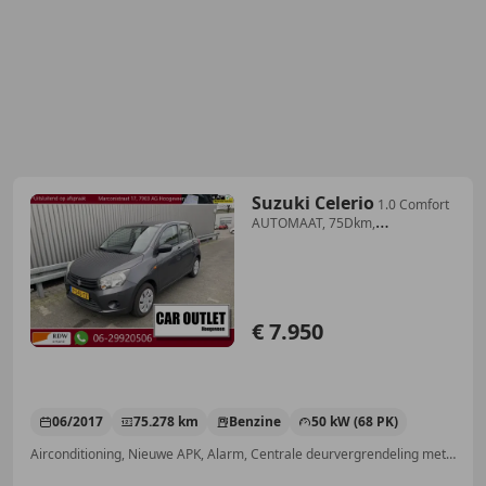
Suzuki Celerio
1.0 Comfort
AUTOMAAT, 75Dkm,
Airconditioning, nw.
€ 7.950
06/2017
75.278 km
Benzine
50 kW (68 PK)
Airconditioning, Nieuwe APK, Alarm, Centrale deurvergrendeling met afstandsbediening, Bluetooth, Multifunctioneel stuurwiel, Emergency Brake Assist, Zij-airbags