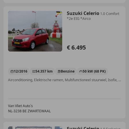
Suzuki Celerio
1.0 Comfort
*2e EIG *Airco
€ 6.495
12/2016
54.357 km
Benzine
50 kW (68 PK)
Airconditioning, Elektrische ramen, Multifunctioneel stuurwiel, Isofix, Zij-airbags, MP3, LED dagrijverlichting, Met onderhoudshistorie
Van Vliet Auto`s
NL-3238 BE ZWARTEWAAL
Suzuki Celerio