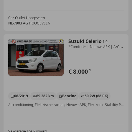
Car Outlet Hoogeveen
NL-7903 AG HOOGEVEEN
Suzuki Celerio
1.0
*Comfort* | Nieuwe APK | A/C |
Bluetooth | Ori
€ 8.000
1
06/2019
69.282 km
Benzine
50 kW (68 PK)
Airconditioning, Elektrische ramen, Nieuwe APK, Electronic Stability Program, Regensensor, Pechset, Handsfree, Radio
Vakgarage Los Rijsoord