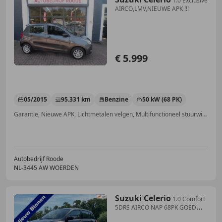
1.0 Exclusive
AIRCO,LMV,NIEUWE APK !!!
€ 5.999
05/2015
95.331 km
Benzine
50 kW (68 PK)
Garantie, Nieuwe APK, Lichtmetalen velgen, Multifunctioneel stuurwiel, Elektrische ramen, Airconditioning, Alarm, Centrale deurvergrendeling met afstandsbediening
Autobedrijf Roode
NL-3445 AW WOERDEN
Suzuki Celerio
1.0 Comfort
5DRS AIRCO NAP 68PK GOED
ONDERHOUDEN