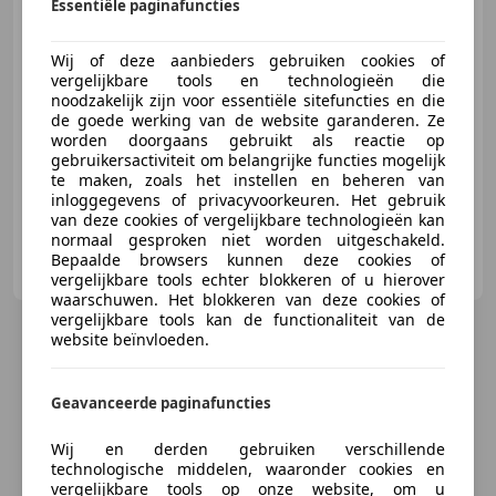
Essentiële paginafuncties
€ 5.444
Wij of deze aanbieders gebruiken cookies of
vergelijkbare tools en technologieën die
noodzakelijk zijn voor essentiële sitefuncties en die
01/2015
126.605 km
Benzine
50 kW (68 PK)
de goede werking van de website garanderen. Ze
worden doorgaans gebruikt als reactie op
Garantie, LED dagrijverlichting, Airconditioning, Centrale deurvergrendeling met afstandsbediening, Lederen stuurwiel, Boordcomputer, Met onderhoudshistorie, Multifunctioneel stuurwiel
gebruikersactiviteit om belangrijke functies mogelijk
te maken, zoals het instellen en beheren van
inloggegevens of privacyvoorkeuren. Het gebruik
van deze cookies of vergelijkbare technologieën kan
normaal gesproken niet worden uitgeschakeld.
Adequaat Auto's
Bepaalde browsers kunnen deze cookies of
NL-2461 EX TER AAR
vergelijkbare tools echter blokkeren of u hierover
waarschuwen. Het blokkeren van deze cookies of
vergelijkbare tools kan de functionaliteit van de
website beïnvloeden.
Geavanceerde paginafuncties
Wij en derden gebruiken verschillende
technologische middelen, waaronder cookies en
vergelijkbare tools op onze website, om u