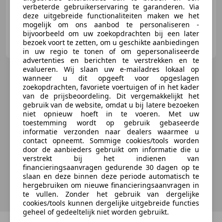
verbeterde gebruikerservaring te garanderen. Via
06/1998
38.456 km
Benzine
46 kW (63 PK)
deze uitgebreide functionaliteiten maken we het
mogelijk om ons aanbod te personaliseren -
bijvoorbeeld om uw zoekopdrachten bij een later
F.lli Milani Snc
bezoek voort te zetten, om u geschikte aanbiedingen
IT-20139 Milano - Mi
in uw regio te tonen of om gepersonaliseerde
advertenties en berichten te verstrekken en te
evalueren. Wij slaan uw e-mailadres lokaal op
wanneer u dit opgeeft voor opgeslagen
zoekopdrachten, favoriete voertuigen of in het kader
van de prijsbeoordeling. Dit vergemakkelijkt het
gebruik van de website, omdat u bij latere bezoeken
niet opnieuw hoeft in te voeren. Met uw
toestemming wordt op gebruik gebaseerde
informatie verzonden naar dealers waarmee u
contact opneemt. Sommige cookies/tools worden
door de aanbieders gebruikt om informatie die u
verstrekt bij het indienen van
financieringsaanvragen gedurende 30 dagen op te
slaan en deze binnen deze periode automatisch te
hergebruiken om nieuwe financieringsaanvragen in
te vullen. Zonder het gebruik van dergelijke
cookies/tools kunnen dergelijke uitgebreide functies
geheel of gedeeltelijk niet worden gebruikt.