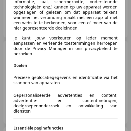
informatie, taal, schermgrootte, ondersteunde
technologieën enz.) kunnen op uw apparaat worden
04/1993
110.180 km
Benzine
50 kW (68 PK)
opgeslagen of gelezen om dat apparaat telkens
wanneer het verbinding maakt met een app of met
een website te herkennen, voor een of meer van de
Heinen GmbH
hier gepresenteerde doeleinden.
DE-41352 Korschenbroich
Je kunt jouw voorkeuren op ieder moment
aanpassen en verleende toestemmingen herroepen
Suzuki Swift
door de Privacy Manager in ons privacybeleid te
1.3 CABRIO (
bezoeken.
ARIA CONDIZIONATA /
SERVOSTERZO )
Doelen
Precieze geolocatiegegevens en identificatie via het
€ 4.500
scannen van apparaten
Gepersonaliseerde advertenties en content,
06/1992
88.056 km
Benzine
50 kW (68 PK)
advertentie- en contentmetingen,
doelgroepenonderzoek en ontwikkeling van
diensten
Superauto Atena Lucana
IT-84030 Atena Lucana
Essentiële paginafuncties