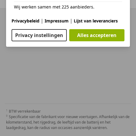
Vorige
1
/
1
Volgende
Wij werken samen met 225 aanbieders.
|
|
Privacybeleid
Impressum
Lijst van leveranciers
Privacy instellingen
Alles accepteren
BTW verrekenbaar
Specificatie van de fabrikant voor nieuwe voertuigen. Afhankelijk van de
kilometerstand, het rijgedrag, de leeftijd van de batterij en het
laadgedrag, kan de radius van occasies aanzienlijk variëren.