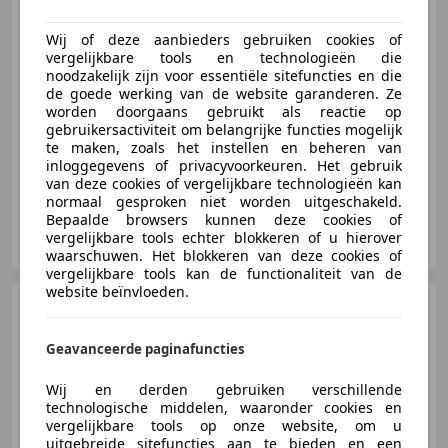
Suzuki Swift
1.3 GS
Cabriolet
Wij of deze aanbieders gebruiken cookies of
vergelijkbare tools en technologieën die
noodzakelijk zijn voor essentiële sitefuncties en die
de goede werking van de website garanderen. Ze
worden doorgaans gebruikt als reactie op
€ 4.980
gebruikersactiviteit om belangrijke functies mogelijk
te maken, zoals het instellen en beheren van
inloggegevens of privacyvoorkeuren. Het gebruik
05/1993
84.100 km
Benzine
50 kW (68 PK)
van deze cookies of vergelijkbare technologieën kan
normaal gesproken niet worden uitgeschakeld.
Bepaalde browsers kunnen deze cookies of
JapanSports
vergelijkbare tools echter blokkeren of u hierover
DE-39387 Oschersleben
waarschuwen. Het blokkeren van deze cookies of
vergelijkbare tools kan de functionaliteit van de
website beïnvloeden.
Suzuki Swift
swift 1.3 spider
Geavanceerde paginafuncties
Wij en derden gebruiken verschillende
technologische middelen, waaronder cookies en
€ 7.800
vergelijkbare tools op onze website, om u
uitgebreide sitefuncties aan te bieden en een