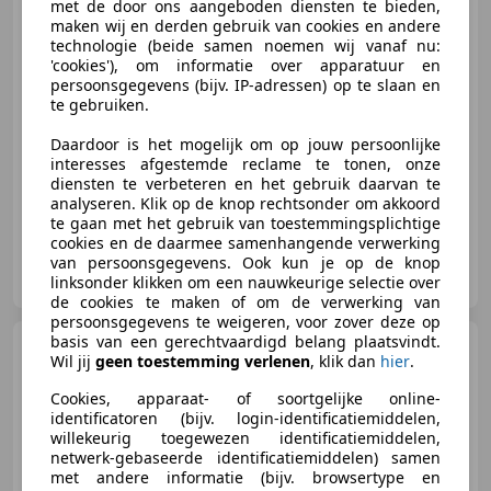
met de door ons aangeboden diensten te bieden,
maken wij en derden gebruik van cookies en andere
technologie (beide samen noemen wij vanaf nu:
€ 2.250
'cookies'), om informatie over apparatuur en
persoonsgegevens (bijv. IP-adressen) op te slaan en
te gebruiken.
Daardoor is het mogelijk om op jouw persoonlijke
05/1994
171.496 km
Benzine
50 kW (68 PK)
interesses afgestemde reclame te tonen, onze
diensten te verbeteren en het gebruik daarvan te
analyseren. Klik op de knop rechtsonder om akkoord
te gaan met het gebruik van toestemmingsplichtige
cookies en de daarmee samenhangende verwerking
Langemeen Auto's
van persoonsgegevens. Ook kun je op de knop
NL-7671 SB VRIEZENVEEN
linksonder klikken om een nauwkeurige selectie over
de cookies te maken of om de verwerking van
persoonsgegevens te weigeren, voor zover deze op
basis van een gerechtvaardigd belang plaatsvindt.
Suzuki Swift
Swift 1.3 GS
Wil jij
geen toestemming verlenen
, klik dan
hier
.
Cookies, apparaat- of soortgelijke online-
identificatoren (bijv. login-identificatiemiddelen,
willekeurig toegewezen identificatiemiddelen,
netwerk-gebaseerde identificatiemiddelen) samen
€ 2.490
met andere informatie (bijv. browsertype en