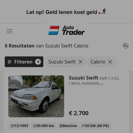
Ga
naar
hoofdinhoud
6 Resultaten
van Suzuki Swift Cabrio
Filteren
Suzuki Swift
Cabrio
4
Suzuki Swift
Swift 1.3 GS,
Cabrio, Automatik,
Liebhaberfahrzeug
€ 2.700
12/1993
59.000 km
Benzine
50 kW (68 PK)