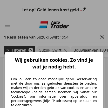
Ga
naar
hoofdinhoud
1 Resultaten
van Suzuki Swift 1994
Filteren
Suzuki Swift
Bouwjaar van 1994
5
Wij gebruiken cookies. Zo vind je
Suzuki Swift
1.3 Cabrio
wat je nodig hebt.
Om jou een zo goed mogelijke gebruikerservaring
met de door ons aangeboden diensten te bieden,
maken wij en derden gebruik van cookies en andere
€ 2.250
technologie (beide samen noemen wij vanaf nu:
'cookies'), om informatie over apparatuur en
persoonsgegevens (bijv. IP-adressen) op te slaan en
te gebruiken.