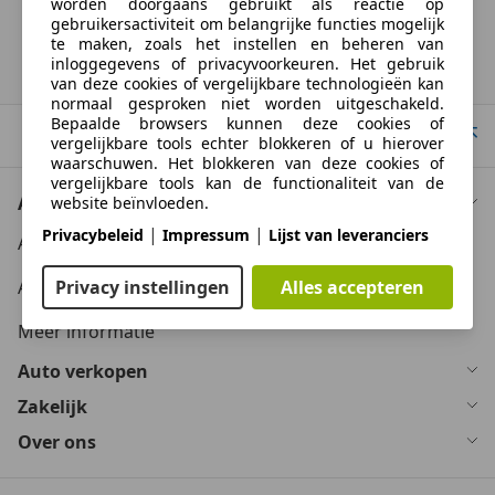
worden doorgaans gebruikt als reactie op
laadgedrag, kan de radius van occasies aanzienlijk variëren.
gebruikersactiviteit om belangrijke functies mogelijk
te maken, zoals het instellen en beheren van
inloggegevens of privacyvoorkeuren. Het gebruik
Suzuki
Swift
van deze cookies of vergelijkbare technologieën kan
normaal gesproken niet worden uitgeschakeld.
Bepaalde browsers kunnen deze cookies of
Naar boven
vergelijkbare tools echter blokkeren of u hierover
waarschuwen. Het blokkeren van deze cookies of
vergelijkbare tools kan de functionaliteit van de
Auto kopen
website beïnvloeden.
|
|
Privacybeleid
Impressum
Lijst van leveranciers
Auto kooptips
Geavanceerde paginafuncties
Auto zoektips
Privacy instellingen
Alles accepteren
Wij en derden gebruiken verschillende
Meer informatie
technologische middelen, waaronder cookies en
vergelijkbare tools op onze website, om u
Auto verkopen
uitgebreide sitefuncties aan te bieden en een
verbeterde gebruikerservaring te garanderen. Via
Zakelijk
deze uitgebreide functionaliteiten maken we het
mogelijk om ons aanbod te personaliseren -
Over ons
bijvoorbeeld om uw zoekopdrachten bij een later
bezoek voort te zetten, om u geschikte aanbiedingen
in uw regio te tonen of om gepersonaliseerde