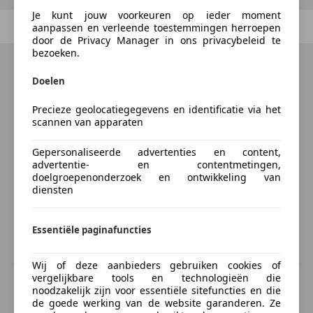
Je kunt jouw voorkeuren op ieder moment
Vorige
1
/
1
Volgende
aanpassen en verleende toestemmingen herroepen
door de Privacy Manager in ons privacybeleid te
bezoeken.
Doelen
Precieze geolocatiegegevens en identificatie via het
scannen van apparaten
Gepersonaliseerde advertenties en content,
advertentie- en contentmetingen,
doelgroepenonderzoek en ontwikkeling van
diensten
Essentiële paginafuncties
Wij of deze aanbieders gebruiken cookies of
vergelijkbare tools en technologieën die
BTW verrekenbaar
noodzakelijk zijn voor essentiële sitefuncties en die
Specificatie van de fabrikant voor nieuwe voertuigen. Afhankelijk van de
de goede werking van de website garanderen. Ze
kilometerstand, het rijgedrag, de leeftijd van de batterij en het