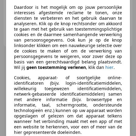
05/1994
171.496 km
Benzine
50 kW (68 PK)
Daardoor is het mogelijk om op jouw persoonlijke
interesses afgestemde reclame te tonen, onze
diensten te verbeteren en het gebruik daarvan te
analyseren. Klik op de knop rechtsonder om akkoord
te gaan met het gebruik van toestemmingsplichtige
Langemeen Auto's
cookies en de daarmee samenhangende verwerking
NL-7671 SB VRIEZENVEEN
van persoonsgegevens. Ook kun je op de knop
linksonder klikken om een nauwkeurige selectie over
de cookies te maken of om de verwerking van
persoonsgegevens te weigeren, voor zover deze op
basis van een gerechtvaardigd belang plaatsvindt.
Wil jij
geen toestemming verlenen
, klik dan
hier
.
Cookies, apparaat- of soortgelijke online-
identificatoren (bijv. login-identificatiemiddelen,
willekeurig toegewezen identificatiemiddelen,
netwerk-gebaseerde identificatiemiddelen) samen
met andere informatie (bijv. browsertype en
informatie, taal, schermgrootte, ondersteunde
technologieën enz.) kunnen op uw apparaat worden
opgeslagen of gelezen om dat apparaat telkens
wanneer het verbinding maakt met een app of met
een website te herkennen, voor een of meer van de
hier gepresenteerde doeleinden.