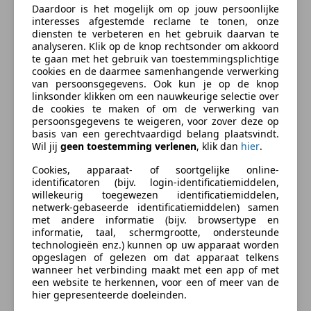
Daardoor is het mogelijk om op jouw persoonlijke
interesses afgestemde reclame te tonen, onze
diensten te verbeteren en het gebruik daarvan te
Voertuiggeschiedenis
analyseren. Klik op de knop rechtsonder om akkoord
te gaan met het gebruik van toestemmingsplichtige
Kilometerstand
217.425 km
cookies en de daarmee samenhangende verwerking
van persoonsgegevens. Ook kun je op de knop
Bouwjaar
06/2009
linksonder klikken om een nauwkeurige selectie over
de cookies te maken of om de verwerking van
APK
06/2027
persoonsgegevens te weigeren, voor zover deze op
basis van een gerechtvaardigd belang plaatsvindt.
Wil jij
geen toestemming verlenen
, klik dan
hier
.
Technische Gegevens
Cookies, apparaat- of soortgelijke online-
identificatoren (bijv. login-identificatiemiddelen,
Transmissie
Automatisch
willekeurig toegewezen identificatiemiddelen,
netwerk-gebaseerde identificatiemiddelen) samen
Cilinderinhoud
1.995 cm³
met andere informatie (bijv. browsertype en
informatie, taal, schermgrootte, ondersteunde
Cilinders
4
technologieën enz.) kunnen op uw apparaat worden
opgeslagen of gelezen om dat apparaat telkens
Leeggewicht
1.565 kg
wanneer het verbinding maakt met een app of met
een website te herkennen, voor een of meer van de
hier gepresenteerde doeleinden.