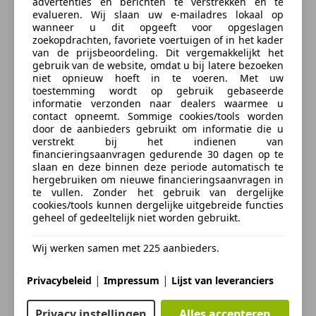
advertenties en berichten te verstrekken en te
Regensensor
Prachtige BMW 5-serie 520i automaat !
evalueren. Wij slaan uw e-mailadres lokaal op
Stoelverwarming
wanneer u dit opgeeft voor opgeslagen
zoekopdrachten, favoriete voertuigen of in het kader
Deze auto rijdt en schakelt goed en verkeert in nette
Entertainment en Media
van de prijsbeoordeling. Dit vergemakkelijkt het
staat, sjieke verschijning in het Tiefgruen metallic !
gebruik van de website, omdat u bij latere bezoeken
Boordcomputer
niet opnieuw hoeft in te voeren. Met uw
toestemming wordt op gebruik gebaseerde
CD
- Compleet dealer onderhouden
informatie verzonden naar dealers waarmee u
Radio
- Origineel NL
contact opneemt. Sommige cookies/tools worden
- 2 sleutels
door de aanbieders gebruikt om informatie die u
meer
Veiligheid en beveiliging
verstrekt bij het indienen van
financieringsaanvragen gedurende 30 dagen op te
ABS
Beschikt over o.a.
slaan en deze binnen deze periode automatisch te
Verzekering
Achter airbag
hergebruiken om nieuwe financieringsaanvragen in
te vullen. Zonder het gebruik van dergelijke
Airbag bestuurder
Xenon verlichting - Led - Lederen multifunctioneel
cookies/tools kunnen dergelijke uitgebreide functies
Airbag passagier
stuurwiel - Navigatiesysteem - Parkeersensoren -
geheel of gedeeltelijk niet worden gebruikt.
Autoverzekering van de
Alarm
Airco - lichtmetalen velgen - Automatische verlichting
INDEPENDER
Bandenspanningscontrole
- Cruise controle - Boordcomputer
Wij werken samen met 225 aanbieders.
Bereken je premie
Bi-Xenon koplampen
Centrale deurvergrendeling met afstandsbediening
|
|
Privacybeleid
Impressum
Lijst van leveranciers
Deze auto valt in de Youngtimer-regeling (auto's van
Kenteken
Centrale vergrendeling
15 jaar en ouder). Dit betekent dat u 35% bijtelling
Electronic Stability Program
Privacy instellingen
Alles accepteren