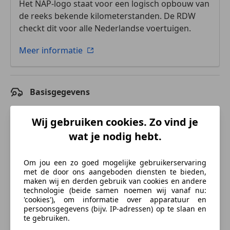
Het NAP-logo staat voor een logisch opbouw van
de reeks bekende kilometerstanden. De RDW
checkt dit voor alle Nederlandse voertuigen.
Meer informatie
Basisgegevens
Carrosserietype
Stationwagen
Wij gebruiken cookies. Zo vind je
Voertuigtype
Gebruikt
wat je nodig hebt.
Aandrijving
Achter
Om jou een zo goed mogelijke gebruikerservaring
Stoelen
5
met de door ons aangeboden diensten te bieden,
maken wij en derden gebruik van cookies en andere
Deuren
5
technologie (beide samen noemen wij vanaf nu:
'cookies'), om informatie over apparatuur en
Landversie
Nederland
persoonsgegevens (bijv. IP-adressen) op te slaan en
te gebruiken.
Advertentienr.
51-JJK-3