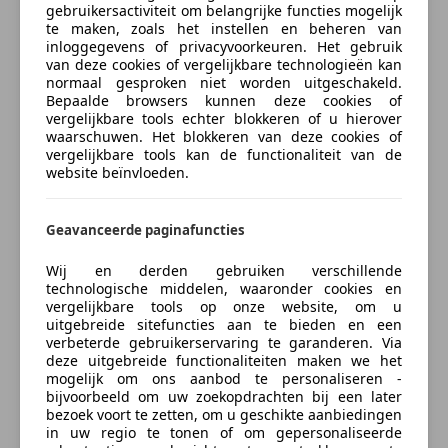
gebruikersactiviteit om belangrijke functies mogelijk
Opties
te maken, zoals het instellen en beheren van
inloggegevens of privacyvoorkeuren. Het gebruik
Comfort en gemak
van deze cookies of vergelijkbare technologieën kan
meer
normaal gesproken niet worden uitgeschakeld.
Airconditioning
Bepaalde browsers kunnen deze cookies of
vergelijkbare tools echter blokkeren of u hierover
Armsteun
Kleur en Bekleding
waarschuwen. Het blokkeren van deze cookies of
Automatische klimaatregeling
vergelijkbare tools kan de functionaliteit van de
Cruise control
website beïnvloeden.
Kleur
Groen
Elektrisch verstelbare buitenspiegels
Oorspronkelijke kleur
Zielony
Elektrische ramen
Geavanceerde paginafuncties
Elektrische stoelverstelling
Soort lak
Metallic
Lederen bekleding
Wij en derden gebruiken verschillende
Materiaal
Leder
technologische middelen, waaronder cookies en
Lichtsensor
vergelijkbare tools op onze website, om u
Luchtvering
uitgebreide sitefuncties aan te bieden en een
Multifunctioneel stuurwiel
verbeterde gebruikerservaring te garanderen. Via
Beschrijving
deze uitgebreide functionaliteiten maken we het
Navigatiesysteem
mogelijk om ons aanbod te personaliseren -
Parkeerhulp
BMW 5-serie Touring 520i Facelift model! - Dealer
bijvoorbeeld om uw zoekopdrachten bij een later
Parkeerhulp achter
onderhouden
bezoek voort te zetten, om u geschikte aanbiedingen
in uw regio te tonen of om gepersonaliseerde
Parkeerhulp voor