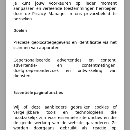
Je kunt jouw voorkeuren op ieder moment
aanpassen en verleende toestemmingen herroepen
door de Privacy Manager in ons privacybeleid te
bezoeken.
Doelen
Precieze geolocatiegegevens en identificatie via het
scannen van apparaten
Gepersonaliseerde advertenties en content,
advertentie- en contentmetingen,
doelgroepenonderzoek en ontwikkeling van
diensten
Essentiële paginafuncties
Energieverbruik
Emissieklasse
Euro 4
Wij of deze aanbieders gebruiken cookies of
vergelijkbare tools en technologieën die
Brandstof
Benzine
noodzakelijk zijn voor essentiële sitefuncties en die
de goede werking van de website garanderen. Ze
worden doorgaans gebruikt als reactie op