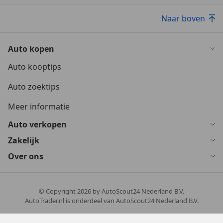
Naar boven
Auto kopen
Auto kooptips
Auto zoektips
Meer informatie
Auto verkopen
Zakelijk
Over ons
© Copyright
2026
by AutoScout24 Nederland B.V.
AutoTrader.nl is onderdeel van AutoScout24 Nederland B.V.