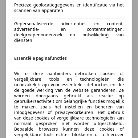
Electronic Stability Program
enkele wijze rechten worden ontleend of aanspraken
Precieze geolocatiegegevens en identificatie via het
scannen van apparaten
Hoofd airbag
worden gemaakt wanneer deze niet door een
Mistlampen
tekeningsbevoegde is ondertekend. Alle informatie is
Gepersonaliseerde advertenties en content,
Verzekering
Startonderbreker
onder voorbehoud van druk-, zet-, prijs-, en
advertentie- en contentmetingen,
Stuurbekrachtiging
programmeerfouten. Alle afbeeldingen zoals deze
doelgroepenonderzoek en ontwikkeling van
Traction control
diensten
getoond worden zijn auteursrechtelijk beschermd en
Autoverzekering van de
Xenon verlichting
mogen niet worden gebruikt door derden.
INDEPENDER
Zij-airbags
Essentiële paginafuncties
Bereken je premie
Meer informatie
Extra
Wij of deze aanbieders gebruiken cookies of
Kenteken
Lichtmetalen velgen (18")
Algemene informatie
vergelijkbare tools en technologieën die
noodzakelijk zijn voor essentiële sitefuncties en die
Spoiler
Modelreeks:
nov. 2007 - sep. 2009
de goede werking van de website garanderen. Ze
Sportonderstel
worden doorgaans gebruikt als reactie op
Sportstoelen
Technische informatie
gebruikersactiviteit om belangrijke functies mogelijk
Bereken nu
te maken, zoals het instellen en beheren van
Koppel:
400 Nm
inloggegevens of privacyvoorkeuren. Het gebruik
van deze cookies of vergelijkbare technologieën kan
Aandrijving
normaal gesproken niet worden uitgeschakeld.
Bepaalde browsers kunnen deze cookies of
Tankinhoud:
58 liter
vergelijkbare tools echter blokkeren of u hierover