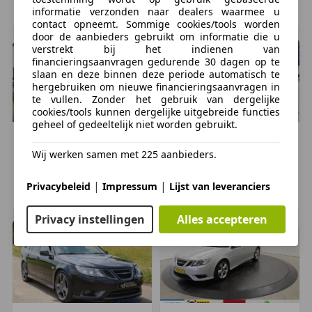
BTW/marge:
BTW niet verrekenbaar voor
informatie verzonden naar dealers waarmee u
LEMMER, NL
LEMMER, NL
ondernemers (margeregeling)
contact opneemt. Sommige cookies/tools worden
door de aanbieders gebruikt om informatie die u
Motorrijtuigenbelasting:
€ 293 - € 320
per kwartaal
verstrekt bij het indienen van
financieringsaanvragen gedurende 30 dagen op te
Garantie
slaan en deze binnen deze periode automatisch te
hergebruiken om nieuwe financieringsaanvragen in
BOVAG 40-Puntencheck:
Ja
te vullen. Zonder het gebruik van dergelijke
BOVAG Afleverbeurt:
Ja
cookies/tools kunnen dergelijke uitgebreide functies
geheel of gedeeltelijk niet worden gebruikt.
Beschikbare afleverpakketten:
Saab
9-3
Saab
9-3
€ 8.950
€ 6.995
Wij werken samen met 225 aanbieders.
BOVAG Afleverbeurt (zonder meerprijs): De
deelnemer garandeert dat het betreffende
286.352 km, 10/2007
202.614 km, 10/2005
|
|
Privacybeleid
Impressum
Lijst van leveranciers
geadverteerde voertuig wordt afgeleverd met een
NIJEVEEN, NL
HEYTHUYSEN, NL
correct uitgevoerde BOVAG afleverbeurt. Deze
Privacy instellingen
Alles accepteren
afleverbeurt garandeert, op het moment dat het
deelnemerscontract wordt ondertekend, de
navolgende punten: • Distributieriem minimaal
10.000 km onderhoudsvrij • Zomer / all season
banden minimaal 2,5 mm profiel (indien afgeleverd
op winterbanden dan minimaal 5,5 mm profiel) •