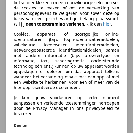
Parkeerhulp
Een uitgebreide, eigen, fotoreportage inclusief
linksonder klikken om een nauwkeurige selectie over
de cookies te maken of om de verwerking van
Parkeerhulp achter
omschrijving volgt spoedig.
persoonsgegevens te weigeren, voor zover deze op
Regensensor
basis van een gerechtvaardigd belang plaatsvindt.
Stoelverwarming
Bedrijfsinformatie
Wil jij
geen toestemming verlenen
, klik dan
hier
.
Entertainment en Media
Cookies, apparaat- of soortgelijke online-
Alle genoemde prijzen zijn rijklare prijzen inclusief
identificatoren (bijv. login-identificatiemiddelen,
Boordcomputer
willekeurig toegewezen identificatiemiddelen,
een nieuwe APK keuring. Wij hanteren GEEN
netwerk-gebaseerde identificatiemiddelen) samen
CD
afleveringskosten. Bovendien staan wij in voor de
met andere informatie (bijv. browsertype en
Radio
juistheid van de vermelde bouwjaren en
informatie, taal, schermgrootte, ondersteunde
technologieën enz.) kunnen op uw apparaat worden
kilometerstanden.
meer
Veiligheid en beveiliging
opgeslagen of gelezen om dat apparaat telkens
Levenslang gratis apk op alle bij ons gekochte en
wanneer het verbinding maakt met een app of met
ABS
onderhouden auto's!
een website te herkennen, voor een of meer van de
Zakelijk leasen
Achter airbag
hier gepresenteerde doeleinden.
Airbag bestuurder
Hoewel alle gegevens met de grootst mogelijke
Je kunt jouw voorkeuren op ieder moment
Airbag passagier
zorgvuldigheid zijn samengesteld is Theo Klaassen BV
aanpassen en verleende toestemmingen herroepen
Bereken uw zakelijke lease!
Alarm
door de Privacy Manager in ons privacybeleid te
niet aansprakelijk voor enige directe of indirecte
Nu zakelijk leasen vanaf
€ 262,- p/m
bezoeken.
Bi-Xenon koplampen
schade die zou kunnen ontstaan door het gebruik
Centrale deurvergrendeling met afstandsbediening
van deze aangeboden informatie. Aan de in dit
Doelen
Vraag offerte aan
Centrale vergrendeling
document verstrekte informatie kunnen op geen