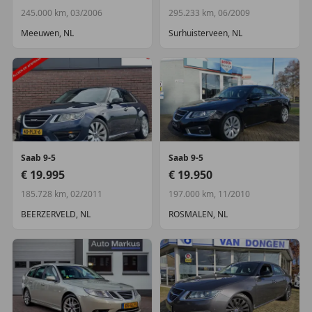
245.000 km, 03/2006
295.233 km, 06/2009
Overige
Meeuwen, NL
Surhuisterveen, NL
Extra getint glas achter
Premium Seat Pack (Elektrisch verstelb.
bestuurdersstoel met geheugen, Elektrisch
verstelbare passagiersstoel, Luxe lederen
bekleding, Voorstoelen verwarmd)
Saab
9-5
Saab
9-5
€ 19.995
€ 19.950
185.728 km, 02/2011
197.000 km, 11/2010
BEERZERVELD, NL
ROSMALEN, NL