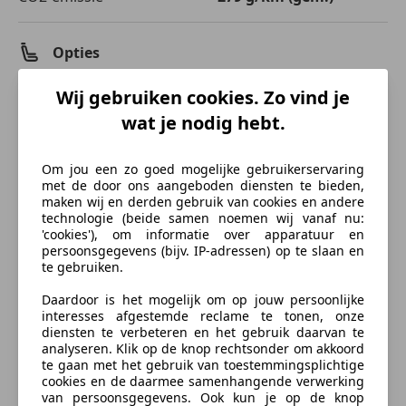
Opties
Comfort en gemak
Wij gebruiken cookies. Zo vind je
meer
wat je nodig hebt.
Airconditioning
Armsteun
Kleur en Bekleding
Om jou een zo goed mogelijke gebruikerservaring
Automatische klimaatregeling
met de door ons aangeboden diensten te bieden,
Cruise control
Kleur
Zwart
maken wij en derden gebruik van cookies en andere
Elektrisch verstelbare buitenspiegels
technologie (beide samen noemen wij vanaf nu:
Oorspronkelijke kleur
Zwart metallic
'cookies'), om informatie over apparatuur en
Elektrische ramen
persoonsgegevens (bijv. IP-adressen) op te slaan en
Elektrische stoelverstelling
Soort lak
Metallic
te gebruiken.
Getinte ramen
Materiaal
Leder
Daardoor is het mogelijk om op jouw persoonlijke
Lederen bekleding
interesses afgestemde reclame te tonen, onze
Lederen stuurwiel
diensten te verbeteren en het gebruik daarvan te
Lichtsensor
Beschrijving
analyseren. Klik op de knop rechtsonder om akkoord
te gaan met het gebruik van toestemmingsplichtige
Multifunctioneel stuurwiel
cookies en de daarmee samenhangende verwerking
Navigatiesysteem
Deze auto is zojuist door ons ingeruild.
van persoonsgegevens. Ook kun je op de knop