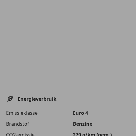
Energieverbruik
Emissieklasse
Euro 4
Brandstof
Benzine
CO2-emissie
279 g/km (gem.)