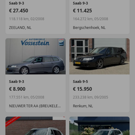
Saab
9-3
Saab
9-3
Minimaal 6 maanden apk • Minimaal 6 maanden of
€ 27.450
€ 11.425
6.000 km onderhoudsbeurt vrij (wat het eerst komt
is bepalend).
118.118 km, 02/2008
164.272 km, 05/2008
BOVAG 40-puntencheck (zonder meerprijs):
ZEELAND, NL
Bergschenhoek, NL
https://mijn.bovag.nl/downloads/ondernemerscha
p/viabovag-nl/checklist40puntencheck.pdf
Productveiligheid
Fabrikant: Theo Klaassen BV Rijksweg 177- 179a
6581EK MALDEN, NL 0243580523
http://www.theoklaassen.nl info@theoklaassen.nl
Saab
9-3
Saab
9-5
€ 8.900
€ 15.950
Aanvullende opties en accessoires
177.551 km, 05/2008
233.238 km, 09/2005
Exterieur
NIEUWER TER AA (BREUKELEN), NL
Renkum, NL
Buitenspiegels elektrisch inklapbaar
Buitenspiegels elektrisch verstel- en verwarmbaar
Buitenspiegels in carrosseriekleur