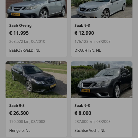
Buitenspiegels verwarmbaar
Bumpers in carrosseriekleur
Dakspoiler
Elektronische remkrachtverdeling
Saab
Overig
Saab
9-3
Getint warmtewerend glas
€ 11.995
€ 12.990
Koplampen adaptief
208.572 km, 06/2010
176.123 km, 03/2008
koplampreiniging
BEERZERVELD, NL
DRACHTEN, NL
Infotainment
Audio-navigatie full map
Multimedia-voorbereiding
Interieur
12Volt aansluiting
Armsteun achter
Saab
9-3
Saab
9-3
Armsteun voor
€ 26.500
€ 8.000
Bagage-afdekhoes
170.000 km, 08/2008
237.000 km, 08/2008
Bestuurdersstoel in hoogte verstelbaar
Hengelo, NL
Stichtse Vecht, NL
Comfortstoel(en)