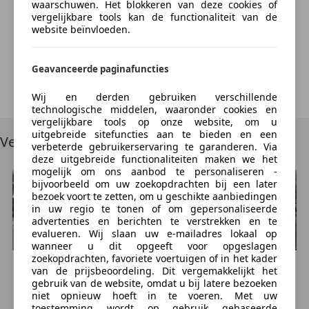
Something went wrong
waarschuwen. Het blokkeren van deze cookies of
Prestaties
vergelijkbare tools kan de functionaliteit van de
website beïnvloeden.
Acceleratie (0-100):
7,8 s
We're sorry, but something unexpected happened.
Topsnelheid:
240 km/u
Please try again or refresh the page.
Geavanceerde paginafuncties
Maten en gewichten
Try Again
Wij en derden gebruiken verschillende
Laadvermogen:
605 kg
technologische middelen, waaronder cookies en
GVW:
2.280 kg
vergelijkbare tools op onze website, om u
Afmetingen (LxBxH):
467 x 180 x 156 cm
uitgebreide sitefuncties aan te bieden en een
Vergelijkbare voertuigen
verbeterde gebruikerservaring te garanderen. Via
Wielbasis:
268 cm
deze uitgebreide functionaliteiten maken we het
mogelijk om ons aanbod te personaliseren -
Milieu
bijvoorbeeld om uw zoekopdrachten bij een later
bezoek voort te zetten, om u geschikte aanbiedingen
Energielabel:
G
in uw regio te tonen of om gepersonaliseerde
advertenties en berichten te verstrekken en te
Historie
evalueren. Wij slaan uw e-mailadres lokaal op
wanneer u dit opgeeft voor opgeslagen
Onderhoudsboekjes:
Aanwezig (dealer
zoekopdrachten, favoriete voertuigen of in het kader
onderhouden)
Saab
9-3
Saab
9-3
van de prijsbeoordeling. Dit vergemakkelijkt het
€ 15.500
€ 14.900
gebruik van de website, omdat u bij latere bezoeken
niet opnieuw hoeft in te voeren. Met uw
Financiële informatie
234.645 km, 08/2008
189.628 km, 01/2008
toestemming wordt op gebruik gebaseerde