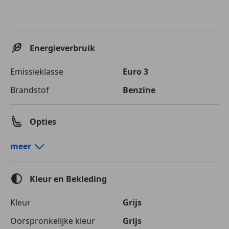
Energieverbruik
Emissieklasse
Euro 3
Brandstof
Benzine
Opties
Comfort en gemak
meer
Airconditioning
Cruise control
Kleur en Bekleding
Elektrisch verstelbare buitenspiegels
Elektrische ramen
Kleur
Grijs
Getinte ramen
Oorspronkelijke kleur
Grijs
Lederen stuurwiel