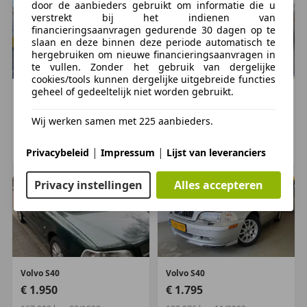
door de aanbieders gebruikt om informatie die u
verstrekt bij het indienen van
financieringsaanvragen gedurende 30 dagen op te
slaan en deze binnen deze periode automatisch te
hergebruiken om nieuwe financieringsaanvragen in
te vullen. Zonder het gebruik van dergelijke
cookies/tools kunnen dergelijke uitgebreide functies
geheel of gedeeltelijk niet worden gebruikt.
Volvo
S40
Volvo
S40
€ 1.500
€ 2.450
Wij werken samen met 225 aanbieders.
409.815 km, 05/2005
256.415 km, 04/2005
|
|
LANGBROEK, NL
VLAARDINGEN, NL
Privacybeleid
Impressum
Lijst van leveranciers
Privacy instellingen
Alles accepteren
Volvo
S40
Volvo
S40
€ 1.950
€ 1.795