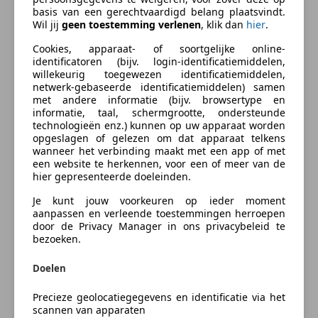
Aanvullende opties en accessoires
Autoverzekering van de
basis van een gerechtvaardigd belang plaatsvindt.
Wil jij
geen toestemming verlenen
, klik dan
hier
.
INDEPENDER
Comfort & Interieur
Bereken je premie
Cookies, apparaat- of soortgelijke online-
Achterbank in delen neerklapbaar
identificatoren (bijv. login-identificatiemiddelen,
Bestuurdersstoel in hoogte verstelbaar
willekeurig toegewezen identificatiemiddelen,
Kenteken
Hoofdsteunen voor
netwerk-gebaseerde identificatiemiddelen) samen
met andere informatie (bijv. browsertype en
Lendesteunen (verstelbaar)
informatie, taal, schermgrootte, ondersteunde
Passagiersstoel in hoogte verstelbaar
technologieën enz.) kunnen op uw apparaat worden
Verstelbare stuurkolom
opgeslagen of gelezen om dat apparaat telkens
Bereken nu
wanneer het verbinding maakt met een app of met
een website te herkennen, voor een of meer van de
Exterieur
hier gepresenteerde doeleinden.
Buitenspiegels in carrosseriekleur
Je kunt jouw voorkeuren op ieder moment
Buitenspiegels verwarmbaar
aanpassen en verleende toestemmingen herroepen
Bumpers in carrosseriekleur
door de Privacy Manager in ons privacybeleid te
Something went wrong
bezoeken.
Veiligheid
We're sorry, but something unexpected happened.
Doelen
Side Impact Protection System
Please try again or refresh the page.
Precieze geolocatiegegevens en identificatie via het
Overig
scannen van apparaten
Try Again