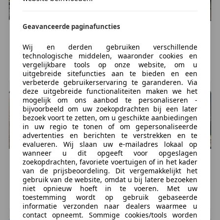
Geavanceerde paginafuncties
Volvo
S40
Volvo
S40
€ 1.799
€ 2.650
Wij en derden gebruiken verschillende
technologische middelen, waaronder cookies en
205.576 km, 05/2005
175.149 km, 08/2001
vergelijkbare tools op onze website, om u
DEN BOSCH, NL
CULEMBORG, NL
uitgebreide sitefuncties aan te bieden en een
verbeterde gebruikerservaring te garanderen. Via
deze uitgebreide functionaliteiten maken we het
mogelijk om ons aanbod te personaliseren -
bijvoorbeeld om uw zoekopdrachten bij een later
bezoek voort te zetten, om u geschikte aanbiedingen
in uw regio te tonen of om gepersonaliseerde
advertenties en berichten te verstrekken en te
evalueren. Wij slaan uw e-mailadres lokaal op
wanneer u dit opgeeft voor opgeslagen
Volvo
S40
Volvo
S40
zoekopdrachten, favoriete voertuigen of in het kader
van de prijsbeoordeling. Dit vergemakkelijkt het
€ 1.950
€ 2.250
gebruik van de website, omdat u bij latere bezoeken
254.339 km, 01/2005
258.000 km, 07/2000
niet opnieuw hoeft in te voeren. Met uw
toestemming wordt op gebruik gebaseerde
OUD BEIJERLAND, NL
amersfoort, NL
informatie verzonden naar dealers waarmee u
contact opneemt. Sommige cookies/tools worden