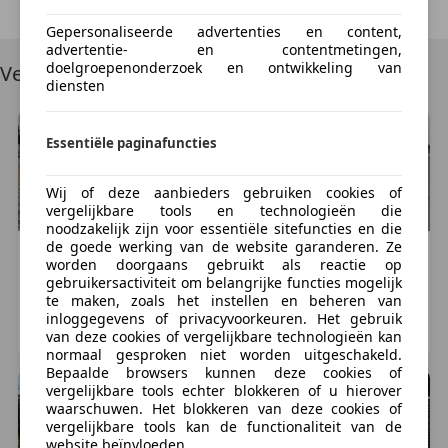
APK
Gepersonaliseerde advertenties en content,
Elektrische ramen achter
advertentie- en contentmetingen,
nationale autopas
doelgroepenonderzoek en ontwikkeling van
Vergelijkbare voertuigen
toerenteller
diensten
Essentiële paginafuncties
Wij of deze aanbieders gebruiken cookies of
vergelijkbare tools en technologieën die
noodzakelijk zijn voor essentiële sitefuncties en die
de goede werking van de website garanderen. Ze
Volvo
S40
Volvo
S40
worden doorgaans gebruikt als reactie op
€ 1.650
€ 1.440
gebruikersactiviteit om belangrijke functies mogelijk
te maken, zoals het instellen en beheren van
227.000 km, 02/2004
196.613 km, 06/2002
inloggegevens of privacyvoorkeuren. Het gebruik
VALKENSWAARD, NL
ROTTERDAM, NL
van deze cookies of vergelijkbare technologieën kan
normaal gesproken niet worden uitgeschakeld.
Bepaalde browsers kunnen deze cookies of
vergelijkbare tools echter blokkeren of u hierover
waarschuwen. Het blokkeren van deze cookies of
vergelijkbare tools kan de functionaliteit van de
website beïnvloeden.