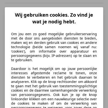
Lendensteun
Beschrijving
Entertainment en Media
Wij gebruiken cookies. Zo vind je
wat je nodig hebt.
Boordcomputer
Vanwege ons snel wisselende voorraad adviseren wij
u om vooraf telefonisch contact met ons op te nemen
Veiligheid en beveiliging
of het betreffende auto op voorraad is..aub.
Om jou een zo goed mogelijke gebruikerservaring
ABS
met de door ons aangeboden diensten te bieden,
maken wij en derden gebruik van cookies en andere
Airbag bestuurder
Meer informatie
technologie (beide samen noemen wij vanaf nu:
Airbag passagier
'cookies'), om informatie over apparatuur en
Centrale deurvergrendeling met afstandsbediening
persoonsgegevens (bijv. IP-adressen) op te slaan en
Gemiddeld brandstofverbruik:
6,9 l/100km
(1 op
te gebruiken.
Centrale vergrendeling
14,5)
Startonderbreker
Brandstofverbruik in de stad:
9,1 l/100km
(1 op 11,0)
Daardoor is het mogelijk om op jouw persoonlijke
Stuurbekrachtiging
interesses afgestemde reclame te tonen, onze
Brandstofverbruik op de snelweg:
5,7 l/100km
(1 op
diensten te verbeteren en het gebruik daarvan te
Zij-airbags
17,5)
meer
analyseren. Klik op de knop rechtsonder om akkoord
Energielabel:
B
te gaan met het gebruik van toestemmingsplichtige
Extra
cookies en de daarmee samenhangende verwerking
BTW/marge:
BTW niet verrekenbaar voor
van persoonsgegevens. Ook kun je op de knop
Verzekering
Lichtmetalen velgen (15")
ondernemers (margeregeling)
linksonder klikken om een nauwkeurige selectie over
Trekhaak
de cookies te maken of om de verwerking van
persoonsgegevens te weigeren, voor zover deze op