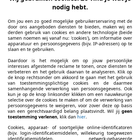
L-3481 MB HARMELEN
nodig hebt.
Om jou een zo goed mogelijke gebruikerservaring met de
gen Golf Cabriolet
door ons aangeboden diensten te bieden, maken wij en
PDC|Stoelverwarming|Cruise|Clima|Windscher
derden gebruik van cookies en andere technologie (beide
samen noemen wij vanaf nu: 'cookies'), om informatie over
€ 9.950
apparatuur en persoonsgegevens (bijv. IP-adressen) op te
slaan en te gebruiken.
Daardoor is het mogelijk om op jouw persoonlijke
interesses afgestemde reclame te tonen, onze diensten te
verbeteren en het gebruik daarvan te analyseren. Klik op
de knop rechtsonder om akkoord te gaan met het gebruik
van toestemmingsplichtige cookies en de daarmee
samenhangende verwerking van persoonsgegevens. Ook
kun je op de knop linksonder klikken om een nauwkeurige
05/2013
76.518 km
Ben
selectie over de cookies te maken of om de verwerking van
persoonsgegevens te weigeren, voor zover deze op basis
van een gerechtvaardigd belang plaatsvindt. Wil jij
geen
toestemming verlenen
, klik dan
hier
.
A Automotive B.V.
Cookies, apparaat- of soortgelijke online-identificatoren
L-7554 RN HENGELO
(bijv. login-identificatiemiddelen, willekeurig toegewezen
identificatiemiddelen, netwerk-gebaseerde