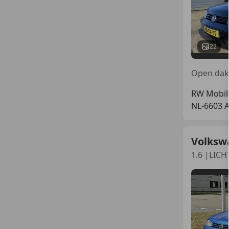
22
Open dak,
RW Mobili
NL-6603 
Volkswa
1.6 |LIC