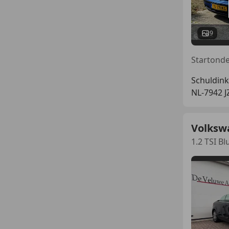
9
Startonde
Schuldin
NL-7942 
Volkswa
1.2 TSI 