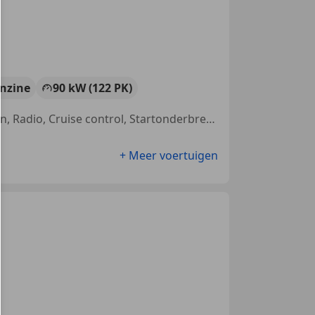
nzine
90 kW (122 PK)
Open dak, Lendensteun, Stoelverwarming, Alarm, Lichtmetalen velgen, Radio, Cruise control, Startonderbreker
+ Meer voertuigen