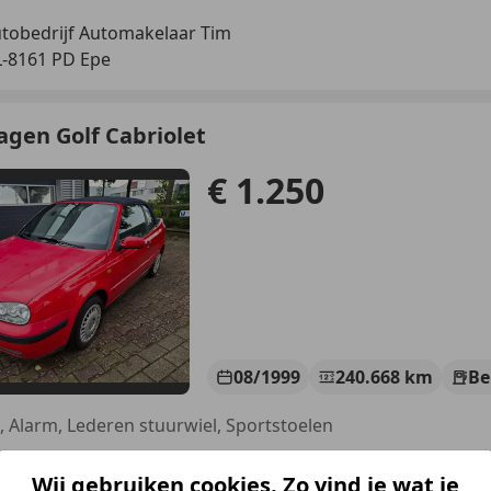
tobedrijf Automakelaar Tim
-8161 PD Epe
gen Golf Cabriolet
€ 1.250
08/1999
240.668 km
Be
 Alarm, Lederen stuurwiel, Sportstoelen
K Auto's
Wij gebruiken cookies. Zo vind je wat je