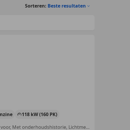
Sorteren:
Beste resultaten
nzine
118 kW (160 PK)
Bi-Xenon koplampen, Multifunctioneel stuurwiel, Alarm, Parkeerhulp voor, Met onderhoudshistorie, Lichtmetalen velgen, Open dak, Elektrische ramen