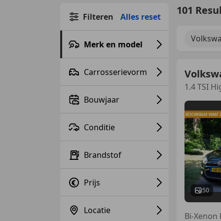
101 Resu
Filteren
Alles reset
Volkswa
Merk en model
Carrosserievorm
Volkswa
1.4 TSI H
Bouwjaar
Conditie
Brandstof
Prijs
50
Locatie