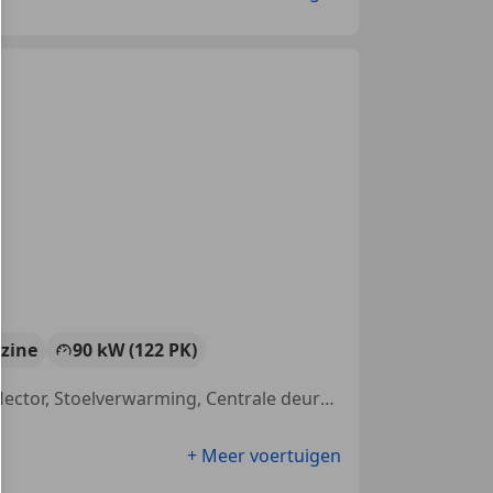
zine
90 kW (122 PK)
Garantie, Parkeerhulp voor, Open dak, Lichtmetalen velgen, Wind deflector, Stoelverwarming, Centrale deurvergrendeling met afstandsbediening, Binnenspiegel automatisch dimmend
+ Meer voertuigen