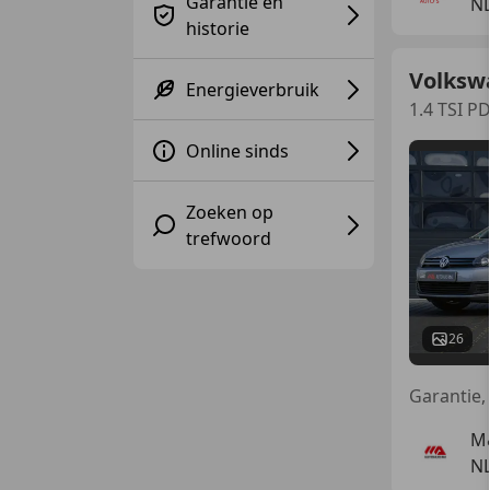
Garantie en
N
historie
Volkswa
Energieverbruik
1.4 TSI 
Online sinds
Zoeken op
trefwoord
26
M&
N