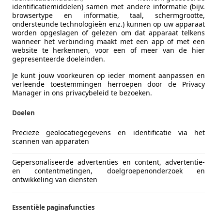
identificatiemiddelen) samen met andere informatie (bijv.
browsertype en informatie, taal, schermgrootte,
ondersteunde technologieën enz.) kunnen op uw apparaat
worden opgeslagen of gelezen om dat apparaat telkens
wanneer het verbinding maakt met een app of met een
website te herkennen, voor een of meer van de hier
gepresenteerde doeleinden.
Je kunt jouw voorkeuren op ieder moment aanpassen en
verleende toestemmingen herroepen door de Privacy
Manager in ons privacybeleid te bezoeken.
Doelen
Precieze geolocatiegegevens en identificatie via het
scannen van apparaten
gen Golf Cabriolet
Gepersonaliseerde advertenties en content, advertentie-
en contentmetingen, doelgroepenonderzoek en
eder, airco, lmv 17 inch
ontwikkeling van diensten
€ 6.998
Essentiële paginafuncties