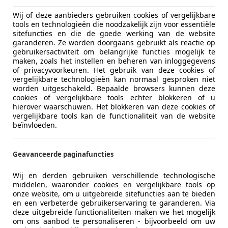
Wij of deze aanbieders gebruiken cookies of vergelijkbare
tools en technologieën die noodzakelijk zijn voor essentiële
sitefuncties en die de goede werking van de website
garanderen. Ze worden doorgaans gebruikt als reactie op
gebruikersactiviteit om belangrijke functies mogelijk te
maken, zoals het instellen en beheren van inloggegevens
06/2012
155.876 km
Be
of privacyvoorkeuren. Het gebruik van deze cookies of
vergelijkbare technologieën kan normaal gesproken niet
worden uitgeschakeld. Bepaalde browsers kunnen deze
cookies of vergelijkbare tools echter blokkeren of u
to Blaschke B.V.
hierover waarschuwen. Het blokkeren van deze cookies of
vergelijkbare tools kan de functionaliteit van de website
-5025 VJ TILBURG
beïnvloeden.
gen Golf Cabriolet
Geavanceerde paginafuncties
ER NETTE STAAT* NIEUWE APK*
Wij en derden gebruiken verschillende technologische
middelen, waaronder cookies en vergelijkbare tools op
€ 1.995
onze website, om u uitgebreide sitefuncties aan te bieden
en een verbeterde gebruikerservaring te garanderen. Via
deze uitgebreide functionaliteiten maken we het mogelijk
om ons aanbod te personaliseren - bijvoorbeeld om uw