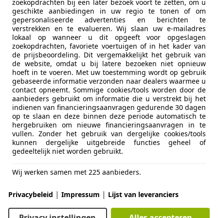
zoekopdrachten bij een later bezoek voort te zetten, om u
geschikte aanbiedingen in uw regio te tonen of om
gepersonaliseerde advertenties en berichten te
verstrekken en te evalueren. Wij slaan uw e-mailadres
lokaal op wanneer u dit opgeeft voor opgeslagen
zoekopdrachten, favoriete voertuigen of in het kader van
02/1999
313.065 km
Be
de prijsbeoordeling. Dit vergemakkelijkt het gebruik van
de website, omdat u bij latere bezoeken niet opnieuw
 Sportstoelen, Startonderbreker, Lederen stuurwiel, Airba
hoeft in te voeren. Met uw toestemming wordt op gebruik
gebaseerde informatie verzonden naar dealers waarmee u
teit Group B.V.
contact opneemt. Sommige cookies/tools worden door de
aanbieders gebruikt om informatie die u verstrekt bij het
AW WIJCHEN
indienen van financieringsaanvragen gedurende 30 dagen
op te slaan en deze binnen deze periode automatisch te
hergebruiken om nieuwe financieringsaanvragen in te
gen Golf Cabriolet
vullen. Zonder het gebruik van dergelijke cookies/tools
kunnen dergelijke uitgebreide functies geheel of
HTMETAAL|TREKHAAK
gedeeltelijk niet worden gebruikt.
€ 1.999
Wij werken samen met 225 aanbieders.
|
|
Privacybeleid
Impressum
Lijst van leveranciers
Privacy instellingen
Alles accepteren