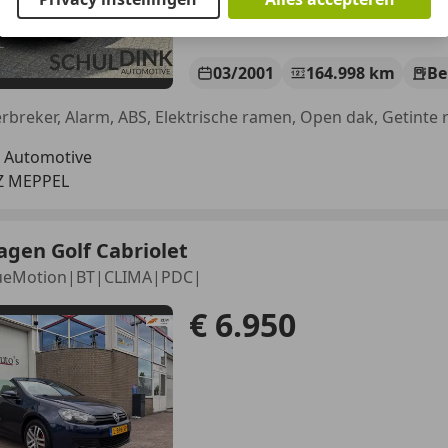
03/2001
164.998 km
Be
rbreker, Alarm, ABS, Elektrische ramen, Open dak, Getinte
k Automotive
JZ MEPPEL
gen Golf Cabriolet
BlueMotion|BT|CLIMA|PDC|
€ 6.950