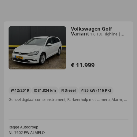
Volkswagen Golf
Variant
1.6 TDI Highline |
ACC | CARPLAY |
€ 11.999
12/2019
81.824 km
Diesel
85 kW (116 PK)
Geheel digitaal combi-instrument, Parkeerhulp met camera, Alarm, Adaptieve Cruise Control, Parkeerhulp achter, Verkeersbordherkenning, Sportstoelen, Lendensteun
Regge Autogroep
NL-7602 PW ALMELO