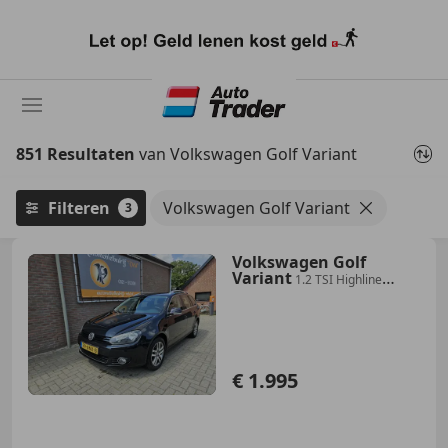
Ga
naar
hoofdinhoud
851 Resultaten
van Volkswagen Golf Variant
Filteren
Volkswagen Golf Variant
3
Volkswagen Golf
Variant
1.2 TSI Highline
BlueMotion
€ 1.995