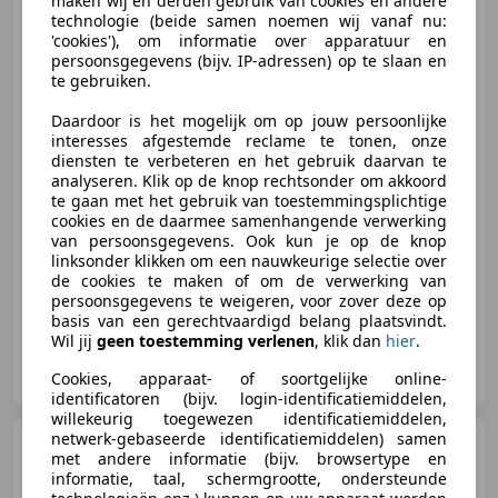
maken wij en derden gebruik van cookies en andere
Variant
1.5 TSI R-Line pano,
technologie (beide samen noemen wij vanaf nu:
led, navi, cruise
'cookies'), om informatie over apparatuur en
persoonsgegevens (bijv. IP-adressen) op te slaan en
te gebruiken.
Daardoor is het mogelijk om op jouw persoonlijke
€ 16.250
interesses afgestemde reclame te tonen, onze
diensten te verbeteren en het gebruik daarvan te
analyseren. Klik op de knop rechtsonder om akkoord
te gaan met het gebruik van toestemmingsplichtige
cookies en de daarmee samenhangende verwerking
09/2021
149.033 km
Benzine
125 kW (170 PK)
van persoonsgegevens. Ook kun je op de knop
Voor Financiering & Leasing --bel ons--
linksonder klikken om een nauwkeurige selectie over
de cookies te maken of om de verwerking van
persoonsgegevens te weigeren, voor zover deze op
basis van een gerechtvaardigd belang plaatsvindt.
Wil jij
geen toestemming verlenen
, klik dan
hier
.
Autobedrijf van Veggel B.V.
NL-7892 AB KLAZIENAVEEN
Cookies, apparaat- of soortgelijke online-
identificatoren (bijv. login-identificatiemiddelen,
willekeurig toegewezen identificatiemiddelen,
netwerk-gebaseerde identificatiemiddelen) samen
Volkswagen Golf
met andere informatie (bijv. browsertype en
Variant
1.0
informatie, taal, schermgrootte, ondersteunde
TSI|Adaptive|Carplay|Climate|PDC|