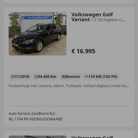
Volkswagen Golf
Variant
1.5 TSI Highline //
Autom. // Camera // Trekhaak
€ 16.995
11/2018
94.460 km
Benzine
110 kW (150 PK)
Parkeerhulp met camera, Alarm, Trekhaak, Geheel digitaal combi-instrument, LED verlichting, Botswaarschuwing, Parkeerhulp voor, Adaptieve Cruise Control
Auto Service Zandhorst B.V.
NL-1704 RX HEERHUGOWAARD
Volkswagen Golf