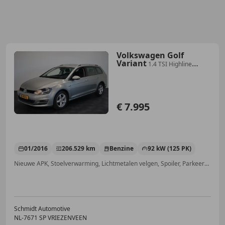
Volkswagen Golf
Variant
1.4 TSI Highline
Lounge | Cruise | Winterpakket |
€ 7.995
01/2016
206.529 km
Benzine
92 kW (125 PK)
Nieuwe APK, Stoelverwarming, Lichtmetalen velgen, Spoiler, Parkeerhulp voor, Alarm, Parkeerhulp achter, Hill-Hold Control
Schmidt Automotive
NL-7671 SP VRIEZENVEEN