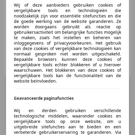
€ 21.944
Wij of deze aanbieders gebruiken cookies of
vergelijkbare tools en technologieën die
noodzakelijk zijn voor essentiële sitefuncties en die
de goede werking van de website garanderen. Ze
worden doorgaans gebruikt als reactie op
02/2020
70.916 km
Benzine
110 kW (150 PK)
gebruikersactiviteit om belangrijke functies mogelijk
Sportonderstel, Geheel digitaal combi-instrument, Garantie, Parkeerhulp voor, Alarm, Getinte ramen, Sportstoelen, LED verlichting
te maken, zoals het instellen en beheren van
inloggegevens of privacyvoorkeuren. Het gebruik
van deze cookies of vergelijkbare technologieën kan
normaal gesproken niet worden uitgeschakeld.
Bepaalde browsers kunnen deze cookies of
Auto Olijnsma Gytsjerk BV
vergelijkbare tools echter blokkeren of u hierover
NL-9061 AE GYTSJERK
waarschuwen. Het blokkeren van deze cookies of
vergelijkbare tools kan de functionaliteit van de
website beïnvloeden.
Geavanceerde paginafuncties
Wij en derden gebruiken verschillende
technologische middelen, waaronder cookies en
vergelijkbare tools op onze website, om u
uitgebreide sitefuncties aan te bieden en een
verbeterde gebruikerservaring te garanderen. Via