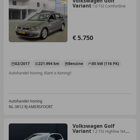
Volkswagen Golf
Variant
1.0 TSI Comfortline
€ 5.750
02/2017
221.994 km
Benzine
85 kW (116 PK)
Autohandel Honing, Klant is Koning!!
Autohandel Honing
NL-3812 RJ AMERSFOORT
Volkswagen Golf
Variant
1.2 TSI Highline NAVI
| PDC | CLIMA