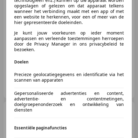
technologieën enz.) kunnen op uw apparaat worden
Onderh
opgeslagen of gelezen om dat apparaat telkens
wanneer het verbinding maakt met een app of met
een website te herkennen, voor een of meer van de
€ 9.895
hier gepresenteerde doeleinden.
Je kunt jouw voorkeuren op ieder moment
aanpassen en verleende toestemmingen herroepen
door de Privacy Manager in ons privacybeleid te
04/2017
172.469 km
Benzine
81 kW (110 PK)
bezoeken.
Getinte ramen, Adaptieve Cruise Control, Apple CarPlay, LED verlichting, Elektrische ramen, Navigatiesysteem, Lendensteun, Nieuwe APK
Doelen
Precieze geolocatiegegevens en identificatie via het
scannen van apparaten
GR Automotive
NL-5021 LJ TILBURG
Gepersonaliseerde advertenties en content,
advertentie- en contentmetingen,
doelgroepenonderzoek en ontwikkeling van
Volkswagen Golf
diensten
Variant
1.5 TSI Highline
Business R-
Line|Pano|Camera|Carpl
Essentiële paginafuncties