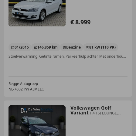
€ 8.999
01/2015
146.859 km
Benzine
81 kW (110 PK)
Stoelverwarming, Getinte ramen, Parkeerhulp achter, Met onderhoudshistorie, ABS, Navigatiesysteem, Lendensteun, Spoiler
Regge Autogroep
NL-7602 PW ALMELO
Volkswagen Golf
Variant
1.4 TSI LOUNGE
Highline **AUT-CLIMA-NAVI**