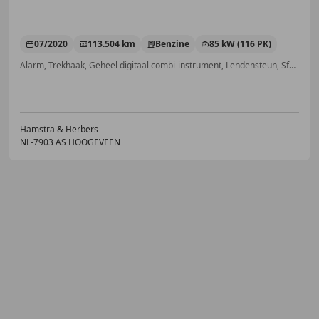
07/2020
113.504 km
Benzine
85 kW (116 PK)
Alarm, Trekhaak, Geheel digitaal combi-instrument, Lendensteun, Sfeerverlichting, Lichtmetalen velgen, Binnenspiegel automatisch dimmend, Elektrische ramen
Hamstra & Herbers
NL-7903 AS HOOGEVEEN