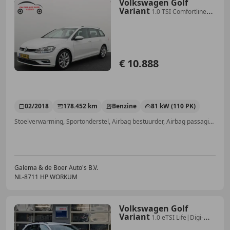
Volkswagen Golf
Variant
1.0 TSI Comfortline
Business AUTOMAAT / CARPLAY /
€ 10.888
02/2018
178.452 km
Benzine
81 kW (110 PK)
Stoelverwarming, Sportonderstel, Airbag bestuurder, Airbag passagier, Sportstoelen, Met onderhoudshistorie, Adaptieve Cruise Control, Alarm
Galema & de Boer Auto's B.V.
NL-8711 HP WORKUM
Volkswagen Golf
Variant
1.0 eTSI Life|Digi-
dash|110PK|DSG|Automaat|Adaptie