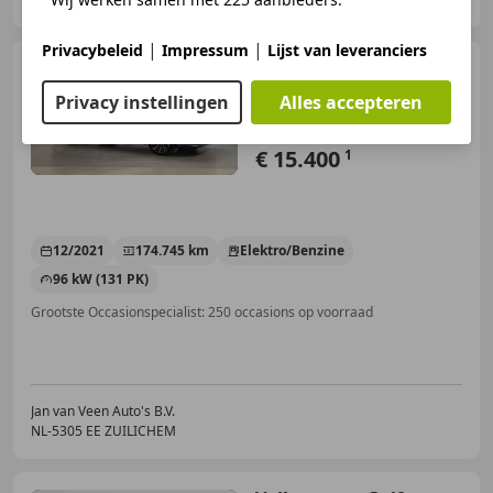
|
|
Privacybeleid
Impressum
Lijst van leveranciers
Volkswagen Golf
Variant
1.5 eTSI DSG Life
Privacy instellingen
Alles accepteren
Business Alcantara
Stoelverwarmi
€ 15.400
1
12/2021
174.745 km
Elektro/Benzine
96 kW (131 PK)
Grootste Occasionspecialist: 250 occasions op voorraad
Jan van Veen Auto's B.V.
NL-5305 EE ZUILICHEM