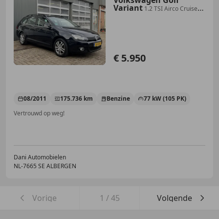
Variant
1.2 TSI Airco Cruise
controle Schuif kantel dak Ac
€ 5.950
08/2011
175.736 km
Benzine
77 kW (105 PK)
Vertrouwd op weg!
Dani Automobielen
NL-7665 SE ALBERGEN
Vorige
1
/
45
Volgende