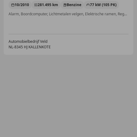
10/2010
281.495 km
Benzine
77 kW (105 PK)
Alarm, Boordcomputer, Lichtmetalen velgen, Elektrische ramen, Regensensor, Traction control, Radio, Airbag passagier
Automobielbedrijf Veld
NL-8345 HJ KALLENKOTE