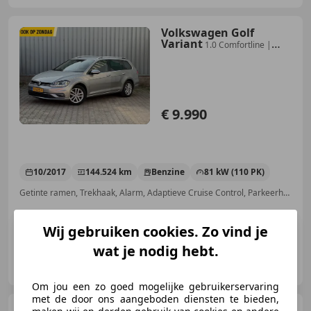
Volkswagen Golf
Variant
1.0 Comfortline |
Carplay | Climate
€ 9.990
10/2017
144.524 km
Benzine
81 kW (110 PK)
Getinte ramen, Trekhaak, Alarm, Adaptieve Cruise Control, Parkeerhulp achter, LED verlichting, Automatische klimaatregeling, Navigatiesysteem
Wij gebruiken cookies. Zo vind je
wat je nodig hebt.
Linocars
NL-5854 NA BERGEN L
Om jou een zo goed mogelijke gebruikerservaring
met de door ons aangeboden diensten te bieden,
Volkswagen Golf