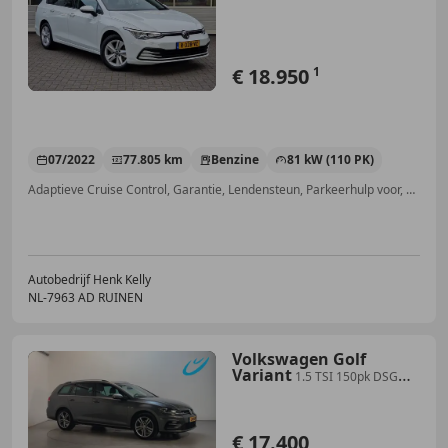
€ 18.950
1
07/2022
77.805 km
Benzine
81 kW (110 PK)
Adaptieve Cruise Control, Garantie, Lendensteun, Parkeerhulp voor, Geheel digitaal combi-instrument, Automatische klimaatregeling, Regensensor, Sfeerverlichting
Autobedrijf Henk Kelly
NL-7963 AD RUINEN
Volkswagen Golf
Variant
1.5 TSI 150pk DSG
Highline R-Line Stoelverwarming
€ 17.400