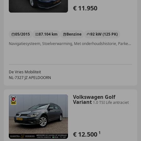
€ 11.950
05/2015
87.104 km
Benzine
92 kW (125 PK)
Navigatiesysteem, Stoelverwarming, Met onderhoudshistorie, Parkeerhulp voor, Alarm, Spoiler, Elektrische ramen, Lendensteun
De Vries Mobiliteit
NL-7327 JZ APELDOORN
Volkswagen Golf
Variant
1.0 TSI Life antraciet
€ 12.500
1