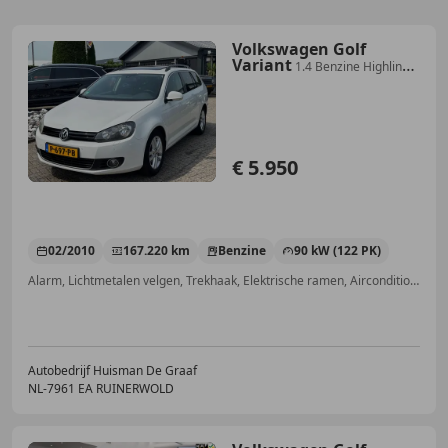
Volkswagen Golf
Variant
1.4 Benzine Highline
Automaat Trekhaak 2010 Wit
€ 5.950
02/2010
167.220 km
Benzine
90 kW (122 PK)
Alarm, Lichtmetalen velgen, Trekhaak, Elektrische ramen, Airconditioning, Airbag bestuurder, Sportstoelen, Schakelflippers
Autobedrijf Huisman De Graaf
NL-7961 EA RUINERWOLD