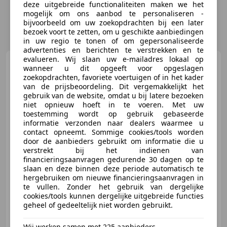
deze uitgebreide functionaliteiten maken we het
mogelijk om ons aanbod te personaliseren -
bijvoorbeeld om uw zoekopdrachten bij een later
bezoek voort te zetten, om u geschikte aanbiedingen
in uw regio te tonen of om gepersonaliseerde
advertenties en berichten te verstrekken en te
evalueren. Wij slaan uw e-mailadres lokaal op
Volkswagen Golf
wanneer u dit opgeeft voor opgeslagen
Variant
1.5 TSI Highline
zoekopdrachten, favoriete voertuigen of in het kader
Business R - Carplay, Camera,
van de prijsbeoordeling. Dit vergemakkelijkt het
PDC
gebruik van de website, omdat u bij latere bezoeken
niet opnieuw hoeft in te voeren. Met uw
€ 17.845
1
toestemming wordt op gebruik gebaseerde
informatie verzonden naar dealers waarmee u
contact opneemt. Sommige cookies/tools worden
door de aanbieders gebruikt om informatie die u
verstrekt bij het indienen van
08/2020
88.551 km
Benzine
110 kW (150 PK)
financieringsaanvragen gedurende 30 dagen op te
slaan en deze binnen deze periode automatisch te
Sportonderstel, Garantie, Sportstoelen, LED verlichting, Parkeerhulp met camera, Alarm, Parkeerhulp voor, Stoelverwarming
hergebruiken om nieuwe financieringsaanvragen in
te vullen. Zonder het gebruik van dergelijke
cookies/tools kunnen dergelijke uitgebreide functies
geheel of gedeeltelijk niet worden gebruikt.
Autobedrijf Zieleman
Wij werken samen met 225 aanbieders.
NL-7711 AL NIEUWLEUSEN