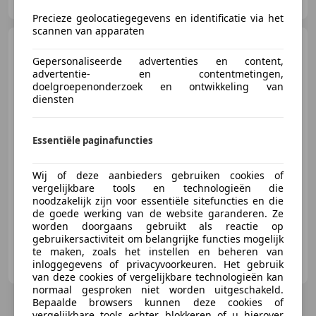
NL-6468 EH KERKRADE
Precieze geolocatiegegevens en identificatie via het
scannen van apparaten
Volkswagen Kever
1200
Gepersonaliseerde advertenties en content,
advertentie- en contentmetingen,
doelgroepenonderzoek en ontwikkeling van
diensten
€ 12.500
Essentiële paginafuncties
Wij of deze aanbieders gebruiken cookies of
04/1968
75.624 km
Benzine
25 kW (34 PK)
vergelijkbare tools en technologieën die
noodzakelijk zijn voor essentiële sitefuncties en die
de goede werking van de website garanderen. Ze
worden doorgaans gebruikt als reactie op
gebruikersactiviteit om belangrijke functies mogelijk
te maken, zoals het instellen en beheren van
VW Classics
inloggegevens of privacyvoorkeuren. Het gebruik
NL-5712 AG SOMEREN
van deze cookies of vergelijkbare technologieën kan
normaal gesproken niet worden uitgeschakeld.
Bepaalde browsers kunnen deze cookies of
vergelijkbare tools echter blokkeren of u hierover