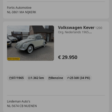
Fortis Automotive
NL-3861 MA NIJKERK
Volkswagen Kever
1200
Org. Nederlands 1965
Uitmuntende staat
€ 29.950
07/1965
1.362 km
Benzine
25 kW (34 PK)
Lindeman Auto's
NL-5674 CB NUENEN