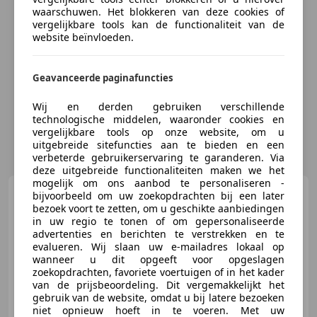
waarschuwen. Het blokkeren van deze cookies of
vergelijkbare tools kan de functionaliteit van de
website beïnvloeden.
Geavanceerde paginafuncties
Wij en derden gebruiken verschillende
technologische middelen, waaronder cookies en
vergelijkbare tools op onze website, om u
uitgebreide sitefuncties aan te bieden en een
verbeterde gebruikerservaring te garanderen. Via
deze uitgebreide functionaliteiten maken we het
mogelijk om ons aanbod te personaliseren -
Volkswagen Kever
1302
bijvoorbeeld om uw zoekopdrachten bij een later
Cabriolet
bezoek voort te zetten, om u geschikte aanbiedingen
in uw regio te tonen of om gepersonaliseerde
advertenties en berichten te verstrekken en te
evalueren. Wij slaan uw e-mailadres lokaal op
wanneer u dit opgeeft voor opgeslagen
€ 19.450
zoekopdrachten, favoriete voertuigen of in het kader
van de prijsbeoordeling. Dit vergemakkelijkt het
gebruik van de website, omdat u bij latere bezoeken
niet opnieuw hoeft in te voeren. Met uw