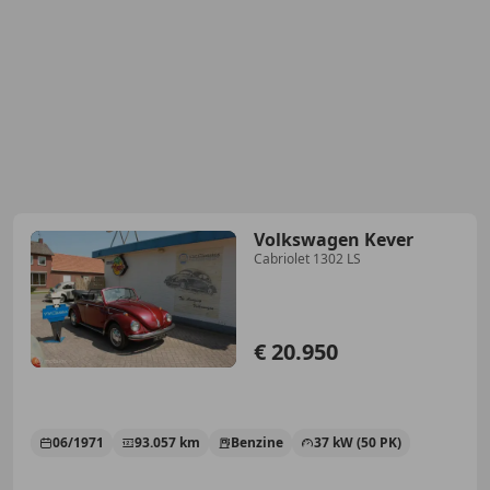
Volkswagen Kever
Cabriolet 1302 LS
€ 20.950
06/1971
93.057 km
Benzine
37 kW (50 PK)