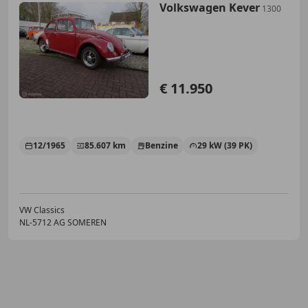
Volkswagen Kever
1300
€ 11.950
12/1965
85.607 km
Benzine
29 kW (39 PK)
VW Classics
NL-5712 AG SOMEREN