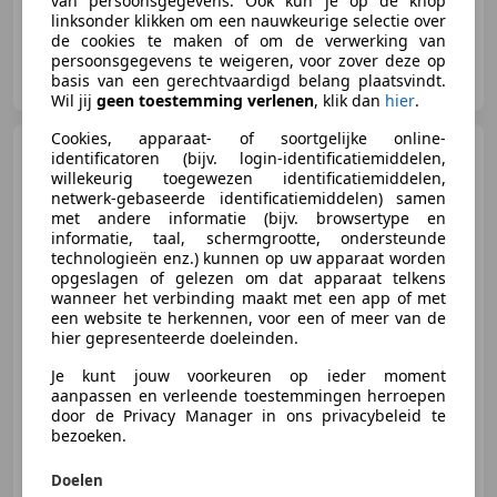
van persoonsgegevens. Ook kun je op de knop
linksonder klikken om een nauwkeurige selectie over
de cookies te maken of om de verwerking van
persoonsgegevens te weigeren, voor zover deze op
Autobedrijf Heining
basis van een gerechtvaardigd belang plaatsvindt.
NL-3871 AL HOEVELAKEN
Wil jij
geen toestemming verlenen
, klik dan
hier
.
Cookies, apparaat- of soortgelijke online-
Volkswagen Kever
BAJA
identificatoren (bijv. login-identificatiemiddelen,
BUG 1968 CABRIO DAK,
willekeurig toegewezen identificatiemiddelen,
CALIFORNIA, ELEK RAMEN,
netwerk-gebaseerde identificatiemiddelen) samen
met andere informatie (bijv. browsertype en
informatie, taal, schermgrootte, ondersteunde
technologieën enz.) kunnen op uw apparaat worden
opgeslagen of gelezen om dat apparaat telkens
€ 16.945
wanneer het verbinding maakt met een app of met
een website te herkennen, voor een of meer van de
hier gepresenteerde doeleinden.
Je kunt jouw voorkeuren op ieder moment
09/1968
93.247 km
Benzine
-/-
aanpassen en verleende toestemmingen herroepen
door de Privacy Manager in ons privacybeleid te
bezoeken.
Auto Harmen
Doelen