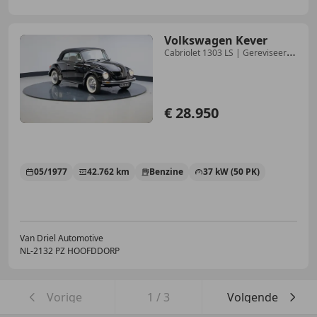
Volkswagen Kever
Cabriolet 1303 LS | Gereviseerde
motor | Nieuw Ges
€ 28.950
05/1977
42.762 km
Benzine
37 kW (50 PK)
Van Driel Automotive
NL-2132 PZ HOOFDDORP
Vorige
1
/
3
Volgende