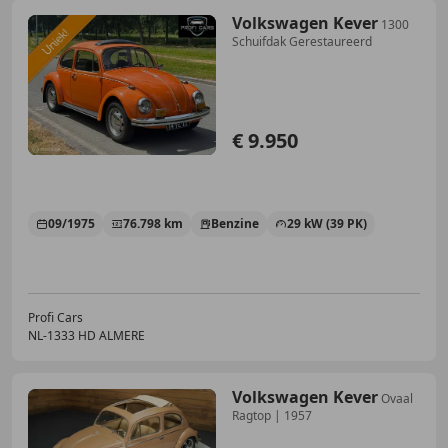
Volkswagen Kever
1300
Schuifdak Gerestaureerd
€ 9.950
09/1975
76.798 km
Benzine
29 kW (39 PK)
Profi Cars
NL-1333 HD ALMERE
Volkswagen Kever
Ovaal
Ragtop | 1957