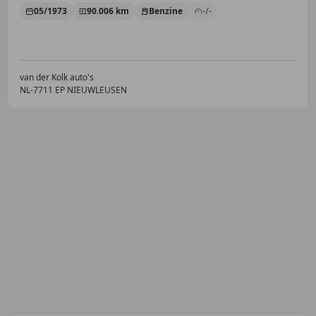
05/1973
90.006 km
Benzine
-/-
van der Kolk auto's
NL-7711 EP NIEUWLEUSEN