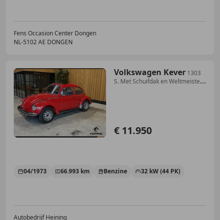
Fens Occasion Center Dongen
NL-5102 AE DONGEN
Volkswagen Kever
1303
S. Met Schuifdak en Weltmeister
velgen. Holla
€ 11.950
04/1973
66.993 km
Benzine
32 kW (44 PK)
Autobedrijf Heining