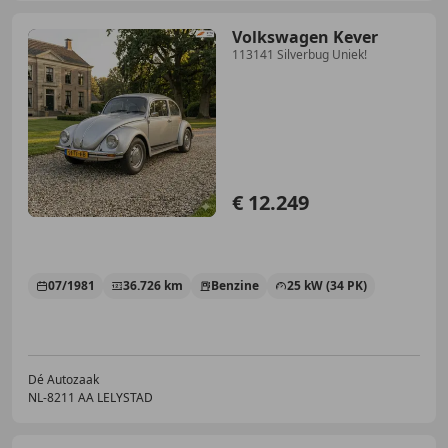
Volkswagen Kever
113141 Silverbug Uniek!
€ 12.249
07/1981
36.726 km
Benzine
25 kW (34 PK)
Dé Autozaak
NL-8211 AA LELYSTAD