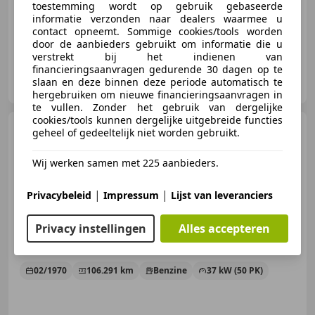
toestemming wordt op gebruik gebaseerde
06/1972
33.968 km
Benzine
32 kW (44 PK)
informatie verzonden naar dealers waarmee u
contact opneemt. Sommige cookies/tools worden
door de aanbieders gebruikt om informatie die u
verstrekt bij het indienen van
financieringsaanvragen gedurende 30 dagen op te
Klassiek Aktief
slaan en deze binnen deze periode automatisch te
NL-3925 CG SCHERPENZEEL
hergebruiken om nieuwe financieringsaanvragen in
te vullen. Zonder het gebruik van dergelijke
cookies/tools kunnen dergelijke uitgebreide functies
Volkswagen Kever
geheel of gedeeltelijk niet worden gebruikt.
Cabriolet 1302 LS CABRIO | RIJDT
GOED | TAXATIERAP
Wij werken samen met 225 aanbieders.
|
|
Privacybeleid
Impressum
Lijst van leveranciers
€ 17.000
Privacy instellingen
Alles accepteren
02/1970
106.291 km
Benzine
37 kW (50 PK)