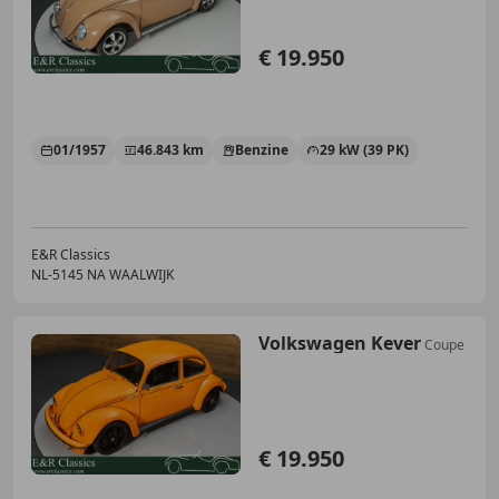
€ 19.950
01/1957
46.843 km
Benzine
29 kW (39 PK)
E&R Classics
NL-5145 NA WAALWIJK
Volkswagen Kever
Coupe
€ 19.950