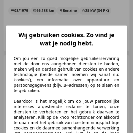
08/1979
66.133 km
Benzine
25 kW (34 PK)
Wij gebruiken cookies. Zo vind je
Always Better Cars
wat je nodig hebt.
NL-5466 AB VEGHEL
Om jou een zo goed mogelijke gebruikerservaring
Volkswagen Kever
Type
met de door ons aangeboden diensten te bieden,
11 Bril Kever 1949 25 PK
maken wij en derden gebruik van cookies en andere
Kabelremmen
technologie (beide samen noemen wij vanaf nu:
'cookies'), om informatie over apparatuur en
persoonsgegevens (bijv. IP-adressen) op te slaan en
te gebruiken.
€ 45.950
Daardoor is het mogelijk om op jouw persoonlijke
interesses afgestemde reclame te tonen, onze
diensten te verbeteren en het gebruik daarvan te
analyseren. Klik op de knop rechtsonder om akkoord
06/1949
88.230 km
Benzine
18 kW (24 PK)
te gaan met het gebruik van toestemmingsplichtige
cookies en de daarmee samenhangende verwerking