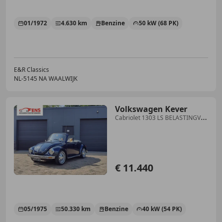
01/1972
4.630 km
Benzine
50 kW (68 PK)
E&R Classics
NL-5145 NA WAALWIJK
Volkswagen Kever
Cabriolet 1303 LS BELASTINGVRIJ
EN APK VRIJ!! ORIG
€ 11.440
05/1975
50.330 km
Benzine
40 kW (54 PK)