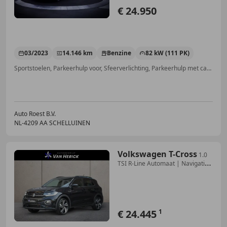
€ 24.950
03/2023
14.146 km
Benzine
82 kW (111 PK)
Sportstoelen, Parkeerhulp voor, Sfeerverlichting, Parkeerhulp met camera, Getinte ramen, Adaptieve Cruise Control, Regensensor, Lichtmetalen velgen
Auto Roest B.V.
NL-4209 AA SCHELLUINEN
Volkswagen T-Cross
1.0
TSI R-Line Automaat | Navigatie
| ACC | Stoelv
€ 24.445
1