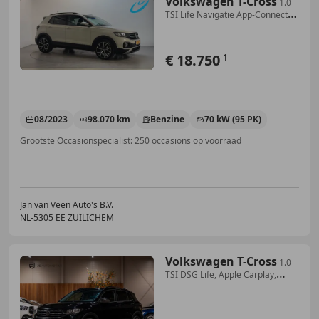
Volkswagen T-Cross
1.0
TSI Life Navigatie App-Connect
Parkeersensoren
€ 18.750
1
08/2023
98.070 km
Benzine
70 kW (95 PK)
Grootste Occasionspecialist: 250 occasions op voorraad
Jan van Veen Auto's B.V.
NL-5305 EE ZUILICHEM
Volkswagen T-Cross
1.0
TSI DSG Life, Apple Carplay,
Android Auto, ACC