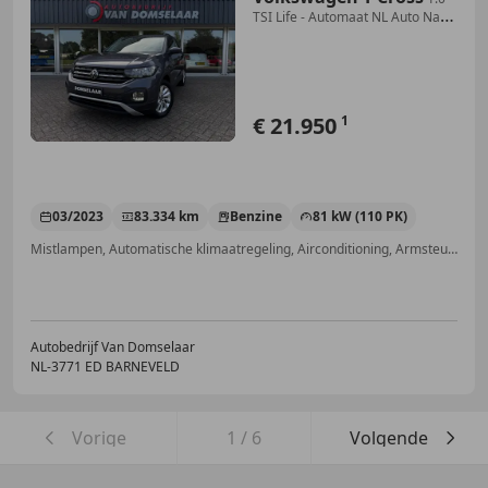
TSI Life - Automaat NL Auto Navi
ACC Park. sen
€ 21.950
1
03/2023
83.334 km
Benzine
81 kW (110 PK)
Mistlampen, Automatische klimaatregeling, Airconditioning, Armsteun, Multifunctioneel stuurwiel, Lichtmetalen velgen, Apple CarPlay, Isofix
Autobedrijf Van Domselaar
NL-3771 ED BARNEVELD
Vorige
1
/
6
Volgende