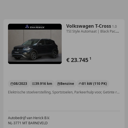
Volkswagen T-Cross
1.0
TSI Style Automaat | Black Pack |
ACC | Achter
€ 23.745
1
08/2023
39.916 km
Benzine
81 kW (110 PK)
Elektrische stoelverstelling, Sportstoelen, Parkeerhulp voor, Getinte ramen, Parkeerhulp met camera, Stoelverwarming, Dodehoekdetectie, Automatische klimaatregeling
Autobedrijf van Herick B.V.
NL-3771 MT BARNEVELD