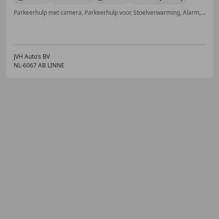
Parkeerhulp met camera, Parkeerhulp voor, Stoelverwarming, Alarm, Lendensteun, Garantie, Automatische klimaatregeling, Getinte ramen
JVH Auto’s BV
NL-6067 AB LINNE