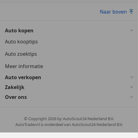
Naar boven
Auto kopen
Auto kooptips
Auto zoektips
Meer informatie
Auto verkopen
Zakelijk
Over ons
© Copyright
2026
by AutoScout24 Nederland B.V.
AutoTrader.nl is onderdeel van AutoScout24 Nederland B.V.