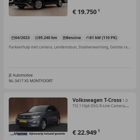
€ 19.750
1
04/2023
95.240 km
Benzine
81 kW (110 PK)
Parkeerhulp met camera, Lendensteun, Stoelverwarming, Getinte ramen, Apple CarPlay, Mistlampen, Adaptieve Cruise Control, Dakrails
JE Automotive
NL-3417 XS MONTFOORT
Volkswagen T-Cross
1.0
TSI 110pk DSG R-Line Camera
LED Stoelverwarmin
€ 22.949
1