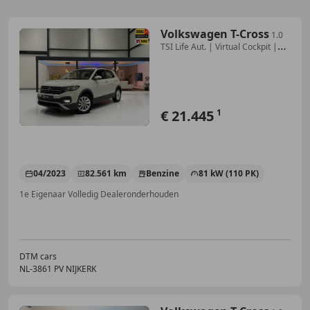
Volkswagen T-Cross
1.0
TSI Life Aut. | Virtual Cockpit |
ACC | Trekha
€ 21.445
1
04/2023
82.561 km
Benzine
81 kW (110 PK)
1e Eigenaar Volledig Dealeronderhouden
DTM cars
NL-3861 PV NIJKERK