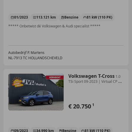
01/2023
113.121 km
Benzine
81 kW (110 PK)
***** Onbetwist dé Volkswagen & Audi specialist *****
Autobedrijf P. Martens
NL-7913 TC HOLLANDSCHEVELD
Volkswagen T-Cross
1.0
TSi Sport 09-2023 | Virtual CP |
1/2Leder | LE
€ 20.750
1
09/2023
34.990 km
Benzine
81 kW (110 PK)