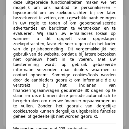
deze uitgebreide functionaliteiten maken we het
mogelijk om ons aanbod te personaliseren -
bijvoorbeeld om uw zoekopdrachten bij een later
bezoek voort te zetten, om u geschikte aanbiedingen
Volkswagen T-Cross
Style
in uw regio te tonen of om gepersonaliseerde
DSG/VIRITUALDASH/STOELVERWARM
advertenties en berichten te verstrekken en te
evalueren. Wij slaan uw e-mailadres lokaal op
wanneer u dit opgeeft voor opgeslagen
zoekopdrachten, favoriete voertuigen of in het kader
van de prijsbeoordeling. Dit vergemakkelijkt het
gebruik van de website, omdat u bij latere bezoeken
€ 22.940
1
niet opnieuw hoeft in te voeren. Met uw
toestemming wordt op gebruik gebaseerde
informatie verzonden naar dealers waarmee u
contact opneemt. Sommige cookies/tools worden
door de aanbieders gebruikt om informatie die u
05/2023
25.937 km
Benzine
81 kW (110 PK)
verstrekt bij het indienen van
Sfeerverlichting, Parkeerhulp met camera, Automatische klimaatregeling, 2 zones, Stoelverwarming, Adaptieve Cruise Control, Nieuwe APK, Mistlampen, Zij-airbags
financieringsaanvragen gedurende 30 dagen op te
slaan en deze binnen deze periode automatisch te
hergebruiken om nieuwe financieringsaanvragen in
te vullen. Zonder het gebruik van dergelijke
cookies/tools kunnen dergelijke uitgebreide functies
Autobedrijf Bosman B.V.
geheel of gedeeltelijk niet worden gebruikt.
NL-3263 RA OUD-BEIJERLAND
Wij werken samen met 225 aanbieders.