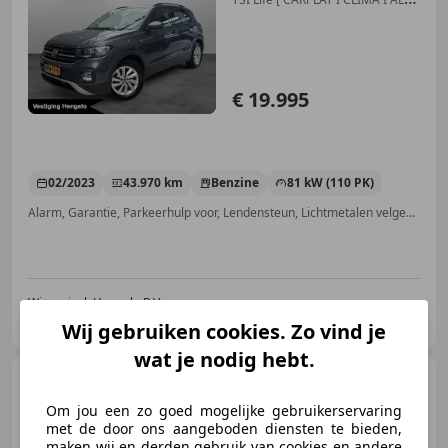
SEASON BANDEN
€ 19.995
02/2023
43.970 km
Benzine
81 kW (110 PK)
Alarm, Garantie, Parkeerhulp voor, Lendensteun, Lichtmetalen velgen, Automatische klimaatregeling, Mistlampen, Nieuwe APK
Wiegerinck Hengelo B.V.
NL-7554 TA HENGELO
Wij gebruiken cookies. Zo vind je
wat je nodig hebt.
Volkswagen T-Cross
1.0
TSI Style Automaat, incl garantie
Om jou een zo goed mogelijke gebruikerservaring
en onderhoud
met de door ons aangeboden diensten te bieden,
maken wij en derden gebruik van cookies en andere