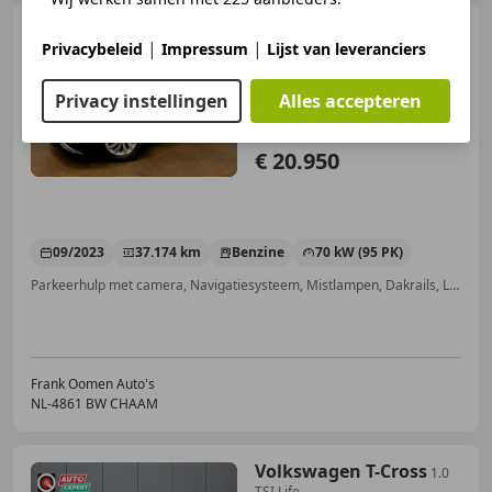
Volkswagen T-Cross
1.0
|
|
Privacybeleid
Impressum
Lijst van leveranciers
TSI 95PK Life + NAP|Dealer
OH|Adaptive Cruise|
Privacy instellingen
Alles accepteren
€ 20.950
09/2023
37.174 km
Benzine
70 kW (95 PK)
Parkeerhulp met camera, Navigatiesysteem, Mistlampen, Dakrails, Lendensteun, Adaptieve Cruise Control, Inductieladen voor smartphones, Nieuwe APK
Frank Oomen Auto's
NL-4861 BW CHAAM
Volkswagen T-Cross
1.0
TSI Life