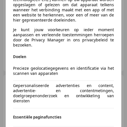
€ 21.950
opgeslagen of gelezen om dat apparaat telkens
wanneer het verbinding maakt met een app of met
een website te herkennen, voor een of meer van de
hier gepresenteerde doeleinden.
04/2023
44.784 km
Benzine
81 kW (110 PK)
Je kunt jouw voorkeuren op ieder moment
Garantie, Alarm, Parkeerhulp voor, Lendensteun, Dakrails, Mistlampen, Automatische klimaatregeling, 2 zones, Lichtmetalen velgen
aanpassen en verleende toestemmingen herroepen
door de Privacy Manager in ons privacybeleid te
bezoeken.
Doelen
Auto Strijder B.V.
NL-2041 CD ZANDVOORT
Precieze geolocatiegegevens en identificatie via het
scannen van apparaten
Volkswagen T-Cross
1.0
Gepersonaliseerde advertenties en content,
TSI Life | Climate Control | Cr.
advertentie- en contentmetingen,
Control Adapt
doelgroepenonderzoek en ontwikkeling van
diensten
€ 23.845
Essentiële paginafuncties