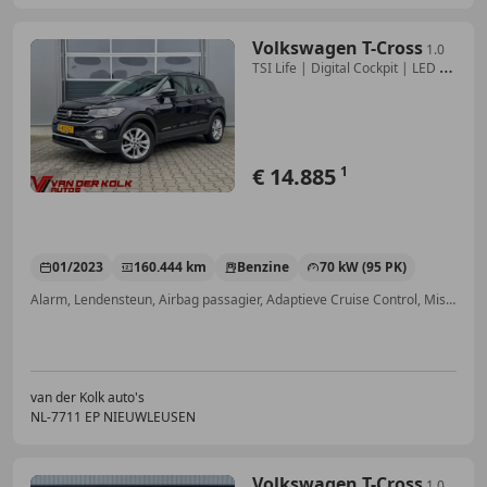
Volkswagen T-Cross
1.0
TSI Life | Digital Cockpit | LED |
Camera | Ad
€ 14.885
1
01/2023
160.444 km
Benzine
70 kW (95 PK)
Alarm, Lendensteun, Airbag passagier, Adaptieve Cruise Control, Mistlampen, Apple CarPlay, Bochtverlichting, Cruise control
van der Kolk auto's
NL-7711 EP NIEUWLEUSEN
Volkswagen T-Cross
1.0