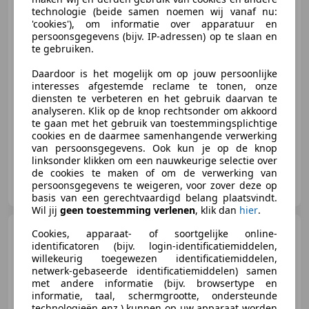
technologie (beide samen noemen wij vanaf nu:
'cookies'), om informatie over apparatuur en
€ 21.500
persoonsgegevens (bijv. IP-adressen) op te slaan en
te gebruiken.
Daardoor is het mogelijk om op jouw persoonlijke
interesses afgestemde reclame te tonen, onze
04/2023
36.500 km
Benzine
81 kW (110 PK)
diensten te verbeteren en het gebruik daarvan te
analyseren. Klik op de knop rechtsonder om akkoord
Sportstoelen, Trekhaak, Parkeerhulp voor, Getinte ramen, Parkeerhulp met camera, Sfeerverlichting, Lendensteun, Lichtmetalen velgen
te gaan met het gebruik van toestemmingsplichtige
cookies en de daarmee samenhangende verwerking
van persoonsgegevens. Ook kun je op de knop
linksonder klikken om een nauwkeurige selectie over
de cookies te maken of om de verwerking van
Dennis Auto's
persoonsgegevens te weigeren, voor zover deze op
NL-5504 EM VELDHOVEN
basis van een gerechtvaardigd belang plaatsvindt.
Wil jij
geen toestemming verlenen
, klik dan
hier
.
Volkswagen T-Cross
1.0
Cookies, apparaat- of soortgelijke online-
TSI Life Automaat | Camera |
identificatoren (bijv. login-identificatiemiddelen,
Carplay | ECC
willekeurig toegewezen identificatiemiddelen,
netwerk-gebaseerde identificatiemiddelen) samen
met andere informatie (bijv. browsertype en
informatie, taal, schermgrootte, ondersteunde
technologieën enz.) kunnen op uw apparaat worden