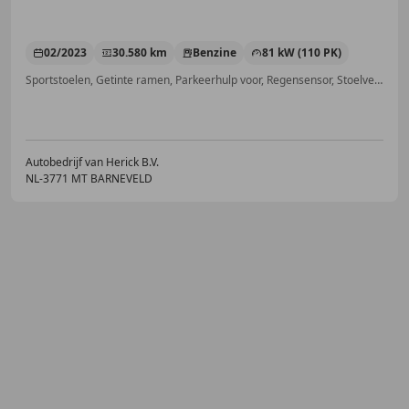
02/2023
30.580 km
Benzine
81 kW (110 PK)
Sportstoelen, Getinte ramen, Parkeerhulp voor, Regensensor, Stoelverwarming, Automatische klimaatregeling, Adaptieve Cruise Control, Navigatiesysteem
Autobedrijf van Herick B.V.
NL-3771 MT BARNEVELD