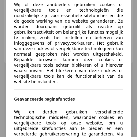
Wij of deze aanbieders gebruiken cookies of
vergelijkbare tools en technologieën die
03/2023
26.127 km
Benzine
82 kW (111 PK)
noodzakelijk zijn voor essentiële sitefuncties en die
de goede werking van de website garanderen. Ze
Alarm, Lendensteun, Garantie, Lichtmetalen velgen, Adaptieve Cruise Control, Dakrails, Apple CarPlay, LED dagrijverlichting
worden doorgaans gebruikt als reactie op
gebruikersactiviteit om belangrijke functies mogelijk
te maken, zoals het instellen en beheren van
inloggegevens of privacyvoorkeuren. Het gebruik
van deze cookies of vergelijkbare technologieën kan
Auto Winters I Dealer occasions Weert
normaal gesproken niet worden uitgeschakeld.
NL-6003 DB WEERT
Bepaalde browsers kunnen deze cookies of
vergelijkbare tools echter blokkeren of u hierover
waarschuwen. Het blokkeren van deze cookies of
vergelijkbare tools kan de functionaliteit van de
website beïnvloeden.
Geavanceerde paginafuncties
Wij en derden gebruiken verschillende
technologische middelen, waaronder cookies en
vergelijkbare tools op onze website, om u
uitgebreide sitefuncties aan te bieden en een
verbeterde gebruikerservaring te garanderen. Via