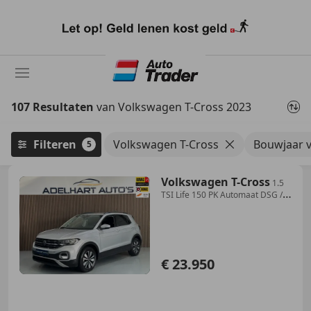
Ga
naar
hoofdinhoud
107 Resultaten
van Volkswagen T-Cross 2023
Filteren
Volkswagen T-Cross
Bouwjaar 
5
Volkswagen T-Cross
1.5
TSI Life 150 PK Automaat DSG /
Navigatie full
€ 23.950