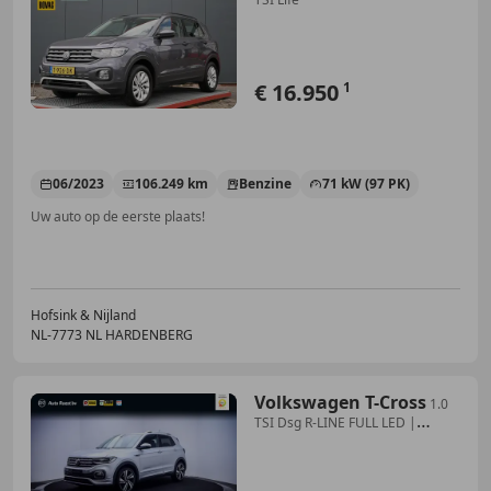
€ 16.950
1
06/2023
106.249 km
Benzine
71 kW (97 PK)
Uw auto op de eerste plaats!
Hofsink & Nijland
NL-7773 NL HARDENBERG
Volkswagen T-Cross
1.0
TSI Dsg R-LINE FULL LED |
VIRTUAL | CAMERA | A