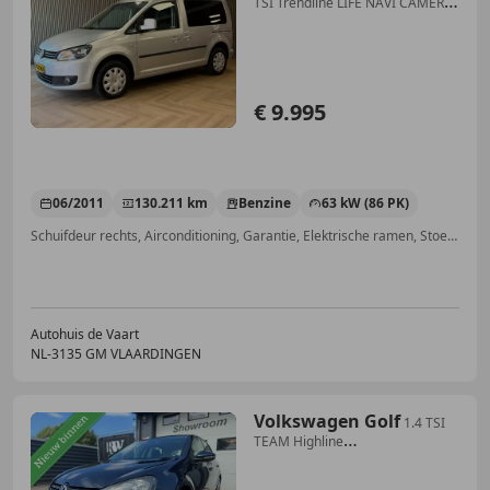
TSI Trendline LIFE NAVI CAMERA
AIRCO 5 persoon
€ 9.995
06/2011
130.211 km
Benzine
63 kW (86 PK)
Schuifdeur rechts, Airconditioning, Garantie, Elektrische ramen, Stoelverwarming, Getinte ramen, Trekhaak, Isofix
Autohuis de Vaart
NL-3135 GM VLAARDINGEN
Volkswagen Golf
1.4 TSI
TEAM Highline
*CRUISE*CLIMA*NAP*A/C*