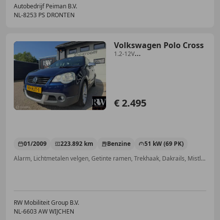
Autobedrijf Peiman B.V.
NL-8253 PS DRONTEN
Volkswagen Polo Cross
1.2-12V
*NAP*CRUISE*A/C*TREKHAAK*
€ 2.495
01/2009
223.892 km
Benzine
51 kW (69 PK)
Alarm, Lichtmetalen velgen, Getinte ramen, Trekhaak, Dakrails, Mistlampen, Airconditioning, Cruise control
RW Mobiliteit Group B.V.
NL-6603 AW WIJCHEN