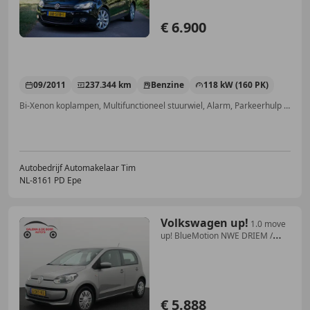
€ 6.900
09/2011
237.344 km
Benzine
118 kW (160 PK)
Bi-Xenon koplampen, Multifunctioneel stuurwiel, Alarm, Parkeerhulp voor, Met onderhoudshistorie, Lichtmetalen velgen, Open dak, Elektrische ramen
Autobedrijf Automakelaar Tim
NL-8161 PD Epe
Volkswagen up!
1.0 move
up! BlueMotion NWE DRIEM /
NAVI / AIRCO /
€ 5.888