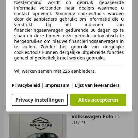
toestemming wordt op gebruik gebaseerde
| PDC | CLIMA
informatie verzonden naar dealers waarmee u
contact opneemt. Sommige cookies/tools worden
door de aanbieders gebruikt om informatie die u
verstrekt bij het indienen van
€ 8.999
financieringsaanvragen gedurende 30 dagen op te
slaan en deze binnen deze periode automatisch te
hergebruiken om nieuwe financieringsaanvragen in
te vullen. Zonder het gebruik van dergelijke
cookies/tools kunnen dergelijke uitgebreide functies
01/2015
146.859 km
Benzine
81 kW (110 PK)
geheel of gedeeltelijk niet worden gebruikt.
Stoelverwarming, Getinte ramen, Parkeerhulp achter, Met onderhoudshistorie, ABS, Navigatiesysteem, Lendensteun, Spoiler
Wij werken samen met 225 aanbieders.
|
|
Privacybeleid
Impressum
Lijst van leveranciers
Regge Autogroep
NL-7602 PW ALMELO
Privacy instellingen
Alles accepteren
Volkswagen Polo
1.2
Easyline