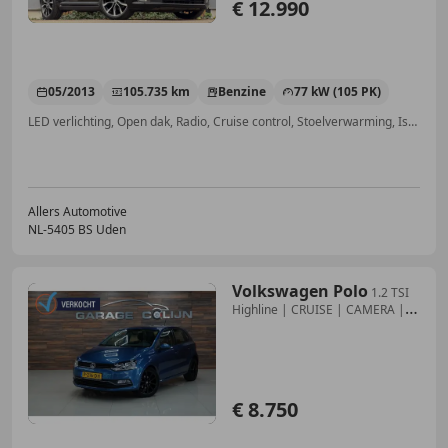
€ 12.990
05/2013
105.735 km
Benzine
77 kW (105 PK)
LED verlichting, Open dak, Radio, Cruise control, Stoelverwarming, Isofix, Mistlampen, Parkeerhulp met camera
Allers Automotive
NL-5405 BS Uden
Volkswagen Polo
1.2 TSI
Highline | CRUISE | CAMERA |
BLUETOOTH |
€ 8.750