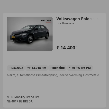
Volkswagen Polo
1.0 TSI
Life Business
€ 14.400
1
05/2022
113.018 km
Benzine
70 kW (95 PK)
Alarm, Automatische klimaatregeling, Stoelverwarming, Lichtmetalen velgen, LED verlichting, Adaptieve Cruise Control, Lane Departure Warning Systeem, Navigatiesysteem
MHC Mobility Breda B.V.
NL-4817 BL BREDA