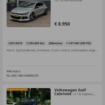
TSI 147KW HIGHLINE
€ 8.950
01/2010
184.865 km
Benzine
147 kW (200 PK)
Alarm, Sportonderstel, Armsteun, Cruise control, Lichtmetalen velgen, Zij-airbags, Boordcomputer, Traction control
ARK Auto's
NL-3481 MB HARMELEN
Volkswagen Golf
Cabriolet
1.4 TSI Highline
DSG / Orig.NL