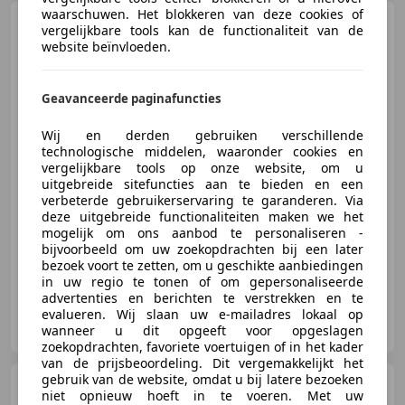
waarschuwen. Het blokkeren van deze cookies of
Volkswagen Polo
1.0 TSI
vergelijkbare tools kan de functionaliteit van de
Highline DSG | Schuifdak |
website beïnvloeden.
Adaptief Cruise
Geavanceerde paginafuncties
€ 16.945
1
Wij en derden gebruiken verschillende
technologische middelen, waaronder cookies en
vergelijkbare tools op onze website, om u
uitgebreide sitefuncties aan te bieden en een
verbeterde gebruikerservaring te garanderen. Via
07/2018
57.701 km
Benzine
85 kW (116 PK)
deze uitgebreide functionaliteiten maken we het
Panorama dak, Sportonderstel, Garantie, Adaptieve Cruise Control, Open dak, Airbag bestuurder, Alarm, Lichtmetalen velgen
mogelijk om ons aanbod te personaliseren -
bijvoorbeeld om uw zoekopdrachten bij een later
bezoek voort te zetten, om u geschikte aanbiedingen
in uw regio te tonen of om gepersonaliseerde
advertenties en berichten te verstrekken en te
Auto Smeeing Soest B.V.
evalueren. Wij slaan uw e-mailadres lokaal op
NL-3762 EC SOEST
wanneer u dit opgeeft voor opgeslagen
zoekopdrachten, favoriete voertuigen of in het kader
van de prijsbeoordeling. Dit vergemakkelijkt het
gebruik van de website, omdat u bij latere bezoeken
Volkswagen Golf
niet opnieuw hoeft in te voeren. Met uw
Variant
1.2 TSI Highline NAVI