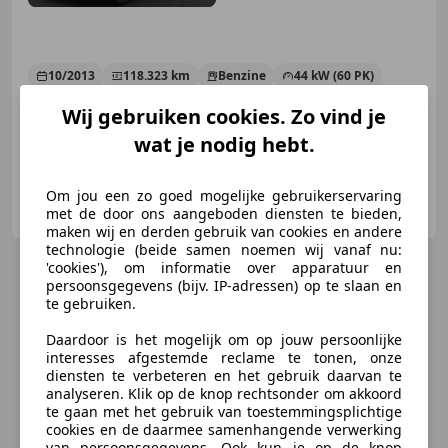
10/2013
118.323 km
Benzine
44 kW (60 PK)
Elektrische ramen, Airconditioning, Met onderhoudshistorie, Automatische klimaatregeling, Navigatiesysteem, Bluetooth, Alarm, Centrale deurvergrendeling met afstandsbediening
Wij gebruiken cookies. Zo vind je
wat je nodig hebt.
Om jou een zo goed mogelijke gebruikerservaring
Galema & de Boer Auto's B.V.
met de door ons aangeboden diensten te bieden,
NL-8711 HP WORKUM
maken wij en derden gebruik van cookies en andere
technologie (beide samen noemen wij vanaf nu:
'cookies'), om informatie over apparatuur en
persoonsgegevens (bijv. IP-adressen) op te slaan en
te gebruiken.
Daardoor is het mogelijk om op jouw persoonlijke
interesses afgestemde reclame te tonen, onze
diensten te verbeteren en het gebruik daarvan te
analyseren. Klik op de knop rechtsonder om akkoord
te gaan met het gebruik van toestemmingsplichtige
cookies en de daarmee samenhangende verwerking
van persoonsgegevens. Ook kun je op de knop