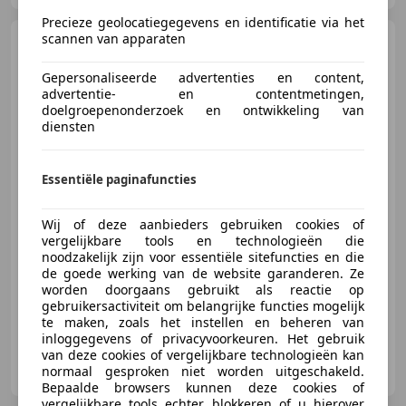
Precieze geolocatiegegevens en identificatie via het
scannen van apparaten
Volkswagen Golf GTE
1.4
TSI
Gepersonaliseerde advertenties en content,
advertentie- en contentmetingen,
doelgroepenonderzoek en ontwikkeling van
diensten
€ 13.950
Essentiële paginafuncties
Wij of deze aanbieders gebruiken cookies of
12/2015
125.724 km
Elektro/Benzine
vergelijkbare tools en technologieën die
150 kW (204 PK)
noodzakelijk zijn voor essentiële sitefuncties en die
de goede werking van de website garanderen. Ze
Getinte ramen, Lichtmetalen velgen, Alarm, Parkeerhulp voor, LED verlichting, Stoelverwarming, Spoiler, Multifunctioneel stuurwiel
worden doorgaans gebruikt als reactie op
gebruikersactiviteit om belangrijke functies mogelijk
te maken, zoals het instellen en beheren van
inloggegevens of privacyvoorkeuren. Het gebruik
van deze cookies of vergelijkbare technologieën kan
Autospot Dijk
normaal gesproken niet worden uitgeschakeld.
NL-7696 BG BRUCHT
Bepaalde browsers kunnen deze cookies of
vergelijkbare tools echter blokkeren of u hierover