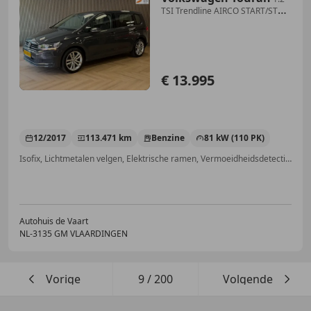
TSI Trendline AIRCO START/STOP
AUTO-HOLD
€ 13.995
12/2017
113.471 km
Benzine
81 kW (110 PK)
Isofix, Lichtmetalen velgen, Elektrische ramen, Vermoeidheidsdetectie, Bandenspanningscontrole, Airbag passagier, Electronic Stability Program
Autohuis de Vaart
NL-3135 GM VLAARDINGEN
Vorige
9
/
200
Volgende