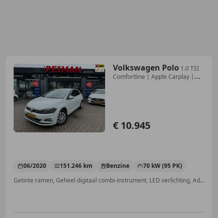
Volkswagen Polo
1.0 TSI
Comfortline | Apple Carplay |
Adaptieve cr
€ 10.945
06/2020
151.246 km
Benzine
70 kW (95 PK)
Getinte ramen, Geheel digitaal combi-instrument, LED verlichting, Adaptieve Cruise Control, Apple CarPlay, Lederen stuurwiel, Regensensor, Parkeerhulp achter