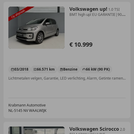
Volkswagen up!
1.0 TSI
BMT high up! EU GARANTIE|90pk
|Cruise|Airc
€ 10.999
03/2018
66.571 km
Benzine
66 kW (90 PK)
Lichtmetalen velgen, Garantie, LED verlichting, Alarm, Getinte ramen, Stoelverwarming, Parkeerhulp achter, Regensensor
Krabmann Automotive
NL-5145 NV WAALWIJK
Volkswagen Scirocco
2.0