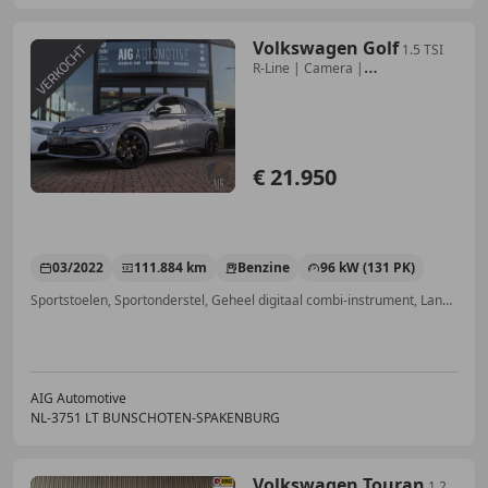
Volkswagen Golf
1.5 TSI
R-Line | Camera |
Stuur/Stoelverw. | DAB |
€ 21.950
03/2022
111.884 km
Benzine
96 kW (131 PK)
Sportstoelen, Sportonderstel, Geheel digitaal combi-instrument, Lane Departure Warning Systeem, Sfeerverlichting, Stuurwielverwarming, Getinte ramen, Parkeerhulp met camera
AIG Automotive
NL-3751 LT BUNSCHOTEN-SPAKENBURG
Volkswagen Touran
1.2