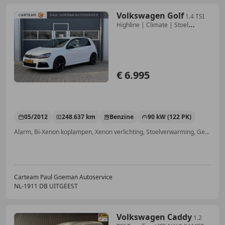
Volkswagen Golf
1.4 TSI
Highline | Climate | Stoel
verwarming | pa
€ 6.995
05/2012
248.637 km
Benzine
90 kW (122 PK)
Alarm, Bi-Xenon koplampen, Xenon verlichting, Stoelverwarming, Getinte ramen, Winterpakket, Binnenspiegel automatisch dimmend, Lichtmetalen velgen
Carteam Paul Goeman Autoservice
NL-1911 DB UITGEEST
Volkswagen Caddy
1.2