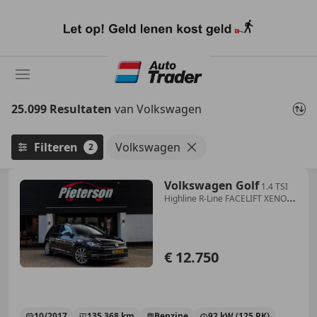
Ga
naar
hoofdinhoud
25.099 Resultaten
van Volkswagen
Filteren
Volkswagen
2
Volkswagen Golf
1.4 TSI
Highline R-Line FACELIFT XENON
7.5
€ 12.750
10/2017
135.368 km
Benzine
92 kW (125 PK)