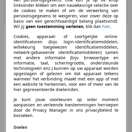
linksonder klikken om een nauwkeurige selectie over
de cookies te maken of om de verwerking van
persoonsgegevens te weigeren, voor zover deze op
basis van een gerechtvaardigd belang plaatsvindt.
Wil jij
geen toestemming verlenen
, klik dan
hier
.
Volkswagen T-Roc
1.0 TSI
Cookies, apparaat- of soortgelijke online-
Style Business 100% Dealer
identificatoren (bijv. login-identificatiemiddelen,
onderhouden | C
willekeurig toegewezen identificatiemiddelen,
netwerk-gebaseerde identificatiemiddelen) samen
met andere informatie (bijv. browsertype en
€ 17.945
informatie, taal, schermgrootte, ondersteunde
technologieën enz.) kunnen op uw apparaat worden
opgeslagen of gelezen om dat apparaat telkens
wanneer het verbinding maakt met een app of met
een website te herkennen, voor een of meer van de
06/2020
65.806 km
Benzine
85 kW (116 PK)
hier gepresenteerde doeleinden.
Parkeerhulp voor, Elektrische achterklep, Parkeerhulp met camera, Getinte ramen, LED verlichting, Alarm, Lendensteun, Navigatiesysteem
Je kunt jouw voorkeuren op ieder moment
aanpassen en verleende toestemmingen herroepen
door de Privacy Manager in ons privacybeleid te
bezoeken.
Autobedrijf Limo Versluis
Doelen
NL-2717 CX ZOETERMEER