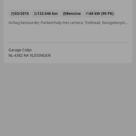
03/2015
132.046 km
Benzine
66 kW (90 PK)
Airbag bestuurder, Parkeerhulp met camera, Trekhaak, Navigatiesysteem, Parkeerhulp voor, Cruise control, Elektrische ramen, Parkeerhulp achter
Garage Colijn
NL-4382 NA VLISSINGEN