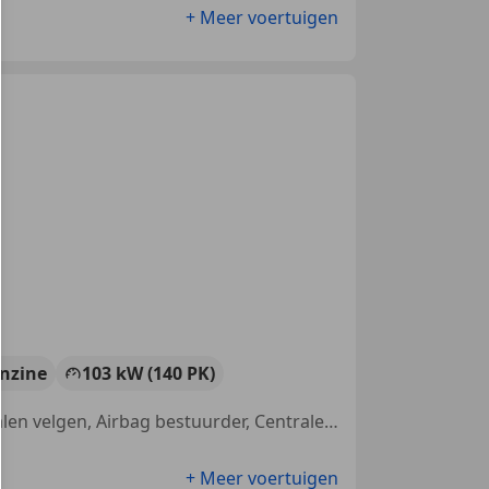
+ Meer voertuigen
nzine
103 kW (140 PK)
Met onderhoudshistorie, Alarm, Parkeerhulp achter, Radio, Lichtmetalen velgen, Airbag bestuurder, Centrale deurvergrendeling met afstandsbediening, CD
+ Meer voertuigen