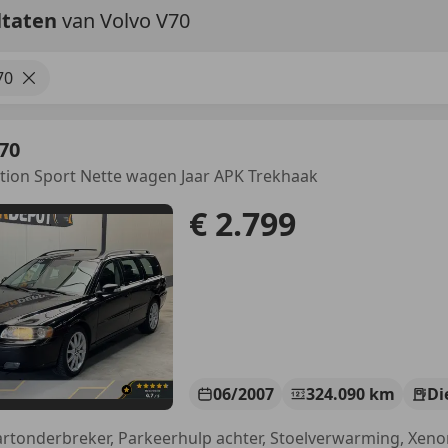
ltaten
van Volvo V70
70
70
ition Sport Nette wagen Jaar APK Trekhaak
€ 2.799
06/2007
324.090 km
Di