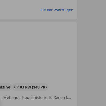
+ Meer voertuigen
nzine
103 kW (140 PK)
Nieuwe APK, Stoelverwarming, Startonderbreker, Lichtmetalen velgen, Met onderhoudshistorie, Bi-Xenon koplampen, Getinte ramen, Elektrische ramen