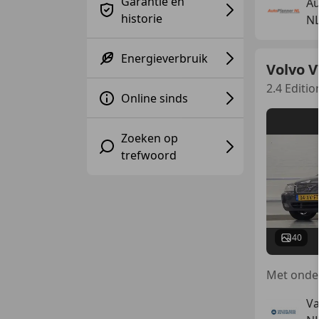
Garantie en
Au
historie
NL
Energieverbruik
Volvo V
2.4 Editi
Online sinds
Zoeken op
trefwoord
40
Va