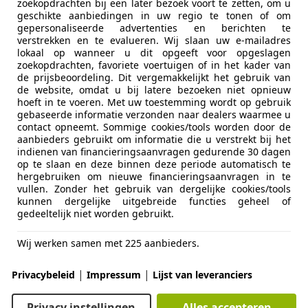
zoekopdrachten bij een later bezoek voort te zetten, om u
geschikte aanbiedingen in uw regio te tonen of om
gepersonaliseerde advertenties en berichten te
verstrekken en te evalueren. Wij slaan uw e-mailadres
lokaal op wanneer u dit opgeeft voor opgeslagen
zoekopdrachten, favoriete voertuigen of in het kader van
de prijsbeoordeling. Dit vergemakkelijkt het gebruik van
01/2011
237.789 km
Be
de website, omdat u bij latere bezoeken niet opnieuw
hoeft in te voeren. Met uw toestemming wordt op gebruik
gebaseerde informatie verzonden naar dealers waarmee u
contact opneemt. Sommige cookies/tools worden door de
aanbieders gebruikt om informatie die u verstrekt bij het
n Wallinga Automobielen
indienen van financieringsaanvragen gedurende 30 dagen
-2022 EA HAARLEM
op te slaan en deze binnen deze periode automatisch te
hergebruiken om nieuwe financieringsaanvragen in te
vullen. Zonder het gebruik van dergelijke cookies/tools
kunnen dergelijke uitgebreide functies geheel of
70
gedeeltelijk niet worden gebruikt.
-EDITION. AUT, STOELVW, TREKHAAK
Wij werken samen met 225 aanbieders.
€ 4.750
|
|
Privacybeleid
Impressum
Lijst van leveranciers
Privacy instellingen
Alles accepteren