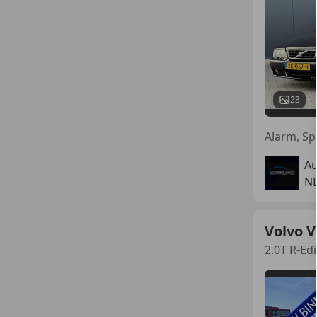
23
Alarm, Sp
Au
N
Volvo V
2.0T R-Edi