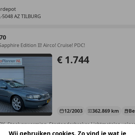
rdepot
-5048 AZ TILBURG
70
Sapphire Edition II! Airco! Cruise! PDC!
€ 1.744
12/2003
362.869 km
Be
Wij gebruiken cookies. Zo vind je wat je