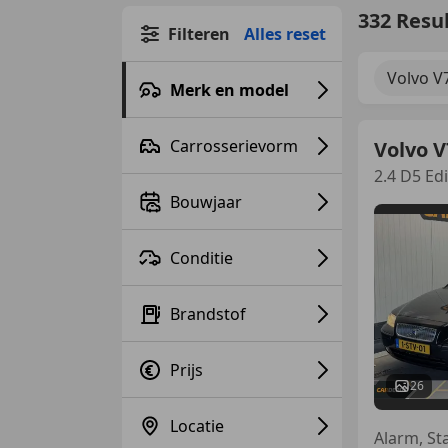
332 Resu
Filteren
Alles reset
Volvo V
Merk en model
Carrosserievorm
Volvo V
2.4 D5 Ed
Bouwjaar
Conditie
Brandstof
Prijs
26
Locatie