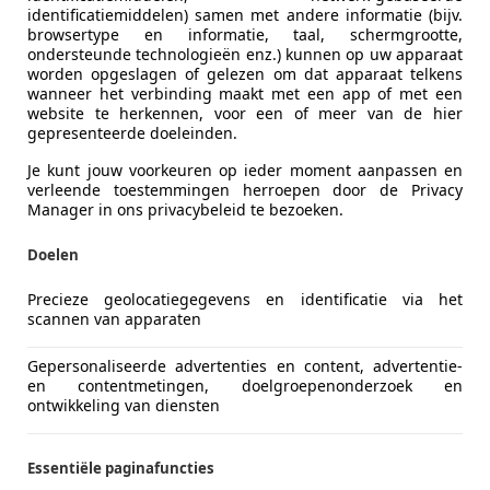
L-2803 PA GOUDA
identificatiemiddelen) samen met andere informatie (bijv.
browsertype en informatie, taal, schermgrootte,
ondersteunde technologieën enz.) kunnen op uw apparaat
worden opgeslagen of gelezen om dat apparaat telkens
wanneer het verbinding maakt met een app of met een
website te herkennen, voor een of meer van de hier
gepresenteerde doeleinden.
Je kunt jouw voorkeuren op ieder moment aanpassen en
verleende toestemmingen herroepen door de Privacy
Manager in ons privacybeleid te bezoeken.
Doelen
Precieze geolocatiegegevens en identificatie via het
scannen van apparaten
Gepersonaliseerde advertenties en content, advertentie-
70
en contentmetingen, doelgroepenonderzoek en
ontwikkeling van diensten
PK 208DKM - Schuifdak - Unieke Auto - Ori
€ 12.990
Essentiële paginafuncties