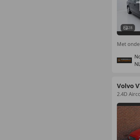
28
No
NL
Volvo V
2.4D Airc