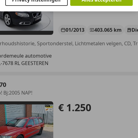
01/2013
403.065 km
Di
rdemeule automotive
-7678 RL GEESTEREN
70
o! Bj:2005 NAP!
€ 1.250