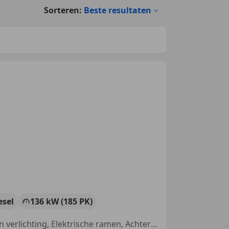
Sorteren:
Beste resultaten
esel
136 kW (185 PK)
Alarm, Startonderbreker, Parkeerhulp achter, Stoelverwarming, Xenon verlichting, Elektrische ramen, Achter airbag, Airbag bestuurder