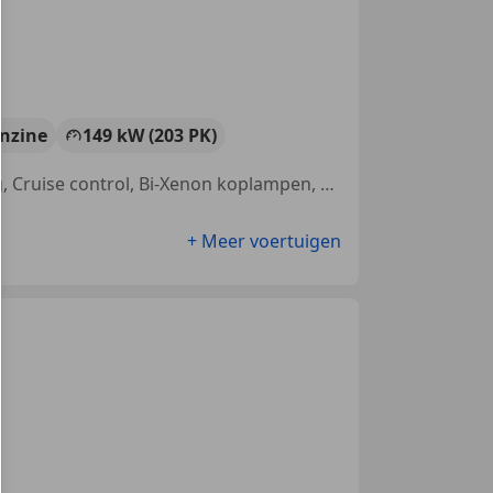
nzine
149 kW (203 PK)
Met onderhoudshistorie, Sportonderstel, Trekhaak, Stoelverwarming, Cruise control, Bi-Xenon koplampen, Alarm, Dakrails
+ Meer voertuigen