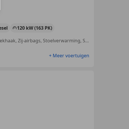
esel
120 kW (163 PK)
Met onderhoudshistorie, Sportonderstel, Lichtmetalen velgen, CD, Trekhaak, Zij-airbags, Stoelverwarming, Start/Stop-systeem
+ Meer voertuigen