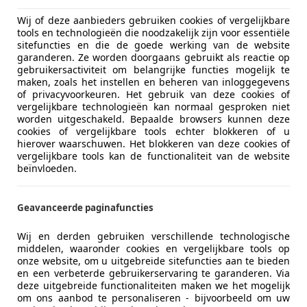
Wij of deze aanbieders gebruiken cookies of vergelijkbare
tools en technologieën die noodzakelijk zijn voor essentiële
sitefuncties en die de goede werking van de website
garanderen. Ze worden doorgaans gebruikt als reactie op
gebruikersactiviteit om belangrijke functies mogelijk te
maken, zoals het instellen en beheren van inloggegevens
of privacyvoorkeuren. Het gebruik van deze cookies of
06/2002
208.291 km
Be
vergelijkbare technologieën kan normaal gesproken niet
worden uitgeschakeld. Bepaalde browsers kunnen deze
ortonderstel, Achter airbag, Dakrails, Stoelverwarming, Sp
cookies of vergelijkbare tools echter blokkeren of u
hierover waarschuwen. Het blokkeren van deze cookies of
vergelijkbare tools kan de functionaliteit van de website
tobedrijf N.Drost
beïnvloeden.
L-7961 ED RUINERWOLD
Geavanceerde paginafuncties
70
Wij en derden gebruiken verschillende technologische
tion airco/ecc leer navigatie apk
middelen, waaronder cookies en vergelijkbare tools op
onze website, om u uitgebreide sitefuncties aan te bieden
€ 9.450
en een verbeterde gebruikerservaring te garanderen. Via
deze uitgebreide functionaliteiten maken we het mogelijk
om ons aanbod te personaliseren - bijvoorbeeld om uw