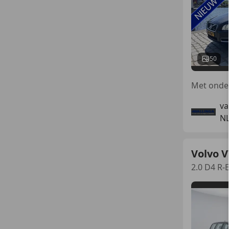
50
va
NL
Volvo V
2.0 D4 R