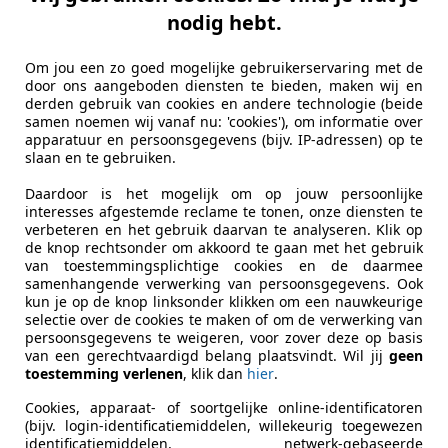
toPlanner NL
nodig hebt.
-2461 LZ TER AAR
Om jou een zo goed mogelijke gebruikerservaring met de
door ons aangeboden diensten te bieden, maken wij en
70
derden gebruik van cookies en andere technologie (beide
samen noemen wij vanaf nu: 'cookies'), om informatie over
on 2e Eigenaar 100% onderhouden Parkeerhu
apparatuur en persoonsgegevens (bijv. IP-adressen) op te
slaan en te gebruiken.
€ 8.994
Daardoor is het mogelijk om op jouw persoonlijke
interesses afgestemde reclame te tonen, onze diensten te
verbeteren en het gebruik daarvan te analyseren. Klik op
de knop rechtsonder om akkoord te gaan met het gebruik
van toestemmingsplichtige cookies en de daarmee
samenhangende verwerking van persoonsgegevens. Ook
kun je op de knop linksonder klikken om een nauwkeurige
selectie over de cookies te maken of om de verwerking van
persoonsgegevens te weigeren, voor zover deze op basis
10/2007
166.024 km
Be
van een gerechtvaardigd belang plaatsvindt. Wil jij
geen
toestemming verlenen
, klik dan
hier
.
Cookies, apparaat- of soortgelijke online-identificatoren
n Den Boog Automotive
(bijv. login-identificatiemiddelen, willekeurig toegewezen
identificatiemiddelen, netwerk-gebaseerde