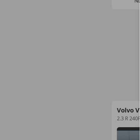
N
Volvo V
2.3 R 240