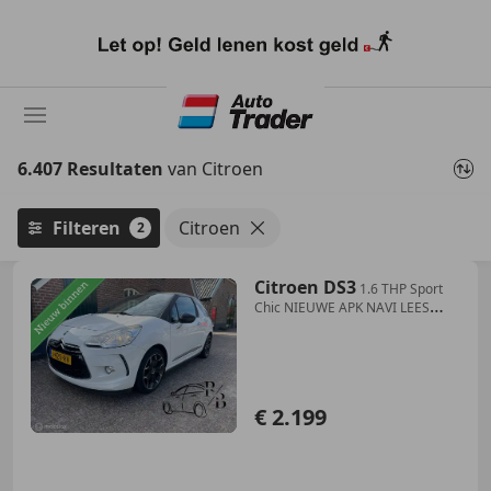
Ga
naar
hoofdinhoud
6.407 Resultaten
van Citroen
Filteren
Citroen
2
Citroen DS3
1.6 THP Sport
Chic NIEUWE APK NAVI LEES
TEKST
€ 2.199