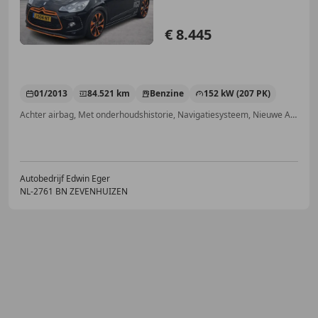
€ 8.445
01/2013
84.521 km
Benzine
152 kW (207 PK)
Achter airbag, Met onderhoudshistorie, Navigatiesysteem, Nieuwe APK, Bluetooth, Alarm, Airbag bestuurder, LED verlichting
Autobedrijf Edwin Eger
NL-2761 BN ZEVENHUIZEN