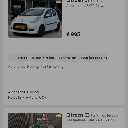
Citroen C1
1.0-12V
Ambiance|APK02-06-
2027|AIRCO|ELEKRAMEN|STU
€ 995
11/2011
308.219 km
Benzine
50 kW (68 PK)
Autohandel Honing, Klant is Koning!!
Autohandel Honing
NL-3812 RJ AMERSFOORT
Citroen C3
1.2 VTi Collection
2e Eigenaar - NAP - Navi - Crui