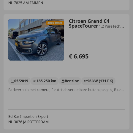
NL-7825 AM EMMEN
Citroen Grand C4
SpaceTourer
1.2 PureTech
Business RIJDT EN SCHAKELT
GOED PRIJS
€ 6.695
05/2019
185.250 km
Benzine
96 kW (131 PK)
Parkeerhulp met camera, Elektrisch verstelbare buitenspiegels, Bluetooth, LED verlichting, Isofix, Lichtmetalen velgen, Navigatiesysteem, Airbag bestuurder
Ed-Kar Import en Export
NL-3076 JA ROTTERDAM