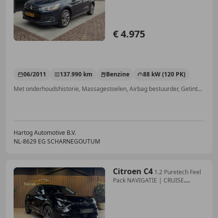
€ 4.975
06/2011
137.990 km
Benzine
88 kW (120 PK)
Met onderhoudshistorie, Massagestoelen, Airbag bestuurder, Getinte ramen, CD, Lichtmetalen velgen, Radio, Cruise control
Hartog Automotive B.V.
NL-8629 EG SCHARNEGOUTUM
Citroen C4
1.2 Puretech Feel
Pack NAVIGATIE | CRUISE
CLIMATE