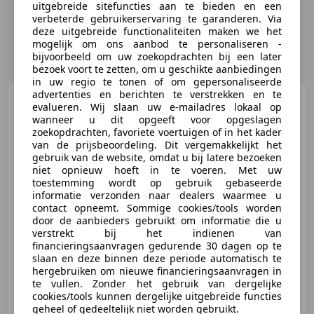
uitgebreide sitefuncties aan te bieden en een
verbeterde gebruikerservaring te garanderen. Via
deze uitgebreide functionaliteiten maken we het
mogelijk om ons aanbod te personaliseren -
bijvoorbeeld om uw zoekopdrachten bij een later
bezoek voort te zetten, om u geschikte aanbiedingen
in uw regio te tonen of om gepersonaliseerde
advertenties en berichten te verstrekken en te
Citroen C4 Cactus
1.2
evalueren. Wij slaan uw e-mailadres lokaal op
PureTech Business Trekhaak PDC
wanneer u dit opgeeft voor opgeslagen
Navigatie Mooi!
zoekopdrachten, favoriete voertuigen of in het kader
van de prijsbeoordeling. Dit vergemakkelijkt het
gebruik van de website, omdat u bij latere bezoeken
€ 5.494
niet opnieuw hoeft in te voeren. Met uw
toestemming wordt op gebruik gebaseerde
informatie verzonden naar dealers waarmee u
contact opneemt. Sommige cookies/tools worden
door de aanbieders gebruikt om informatie die u
07/2015
175.146 km
Benzine
60 kW (82 PK)
verstrekt bij het indienen van
financieringsaanvragen gedurende 30 dagen op te
Trekhaak, Parkeerhulp met camera, Met onderhoudshistorie, Airconditioning, Parkeerhulp achter, Airbag bestuurder, ABS, Startonderbreker
slaan en deze binnen deze periode automatisch te
hergebruiken om nieuwe financieringsaanvragen in
te vullen. Zonder het gebruik van dergelijke
cookies/tools kunnen dergelijke uitgebreide functies
geheel of gedeeltelijk niet worden gebruikt.
Van Den Boog Automotive