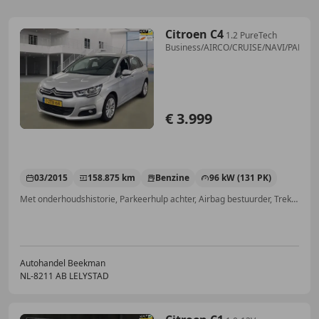
Citroen C4
1.2 PureTech
Business/AIRCO/CRUISE/NAVI/PARKE
€ 3.999
03/2015
158.875 km
Benzine
96 kW (131 PK)
Met onderhoudshistorie, Parkeerhulp achter, Airbag bestuurder, Trekhaak, Getinte ramen, Lendensteun, Navigatiesysteem, Emergency Brake Assist
Autohandel Beekman
NL-8211 AB LELYSTAD