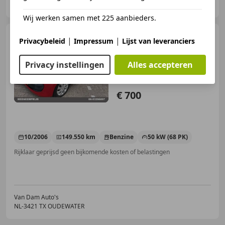
NL-2803 PA GOUDA
Wij werken samen met 225 aanbieders.
Citroen C1
1.0-12V
|
|
Privacybeleid
Impressum
Lijst van leveranciers
Export/Hobby koppeling hoog
Privacy instellingen
Alles accepteren
€ 700
10/2006
149.550 km
Benzine
50 kW (68 PK)
Rijklaar geprijsd geen bijkomende kosten of belastingen
Van Dam Auto's
NL-3421 TX OUDEWATER