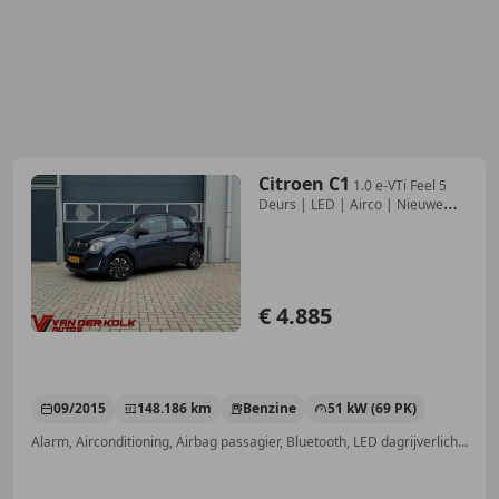
Citroen C1
1.0 e-VTi Feel 5
Deurs | LED | Airco | Nieuwe
APK!
€ 4.885
09/2015
148.186 km
Benzine
51 kW (69 PK)
Alarm, Airconditioning, Airbag passagier, Bluetooth, LED dagrijverlichting, Airbag bestuurder, Startonderbreker, Centrale vergrendeling