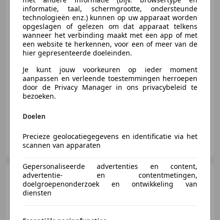
informatie, taal, schermgrootte, ondersteunde
technologieën enz.) kunnen op uw apparaat worden
opgeslagen of gelezen om dat apparaat telkens
€ 3.499
wanneer het verbinding maakt met een app of met
een website te herkennen, voor een of meer van de
hier gepresenteerde doeleinden.
Je kunt jouw voorkeuren op ieder moment
01/2012
197.263 km
Benzine
88 kW (120 PK)
aanpassen en verleende toestemmingen herroepen
door de Privacy Manager in ons privacybeleid te
Met onderhoudshistorie, Parkeerhulp achter, Getinte ramen, Radio, CD, Lichtmetalen velgen, Airconditioning, Multifunctioneel stuurwiel
bezoeken.
Doelen
Precieze geolocatiegegevens en identificatie via het
Autohandel Beekman
scannen van apparaten
NL-8211 AB LELYSTAD
Gepersonaliseerde advertenties en content,
Citroen C1
advertentie- en contentmetingen,
1.0 Collection
doelgroepenonderzoek en ontwikkeling van
AIRCO | 1e EIGENAAR |
diensten
BLUETOOTH | E