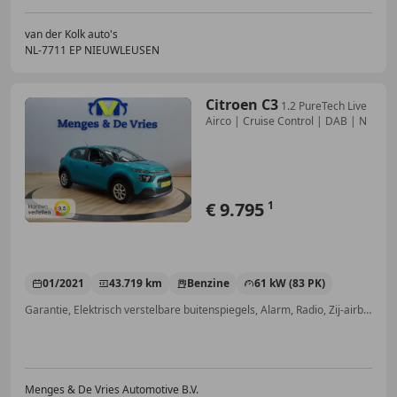
van der Kolk auto's
NL-7711 EP NIEUWLEUSEN
Citroen C3
1.2 PureTech Live
Airco | Cruise Control | DAB | N
€ 9.795
1
01/2021
43.719 km
Benzine
61 kW (83 PK)
Garantie, Elektrisch verstelbare buitenspiegels, Alarm, Radio, Zij-airbags, Lane Departure Warning Systeem, Startonderbreker, LED dagrijverlichting
Menges & De Vries Automotive B.V.