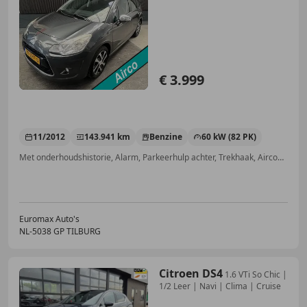
€ 3.999
11/2012
143.941 km
Benzine
60 kW (82 PK)
Met onderhoudshistorie, Alarm, Parkeerhulp achter, Trekhaak, Airconditioning, Navigatiesysteem, Cruise control, Radio
Euromax Auto's
NL-5038 GP TILBURG
Citroen DS4
1.6 VTi So Chic |
1/2 Leer | Navi | Clima | Cruise