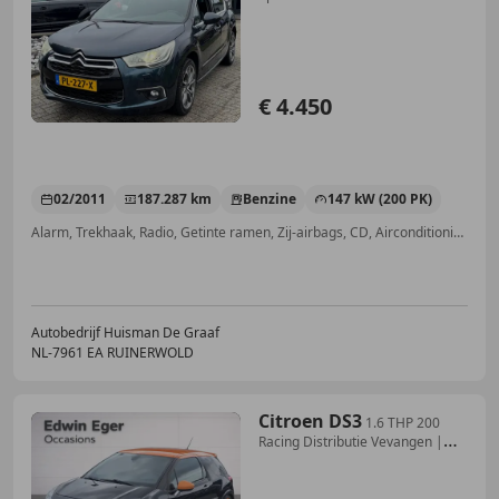
Trekhaak
€ 4.450
02/2011
187.287 km
Benzine
147 kW (200 PK)
Alarm, Trekhaak, Radio, Getinte ramen, Zij-airbags, CD, Airconditioning, Regensensor
Autobedrijf Huisman De Graaf
NL-7961 EA RUINERWOLD
Citroen DS3
1.6 THP 200
Racing Distributie Vevangen |
Carbon |