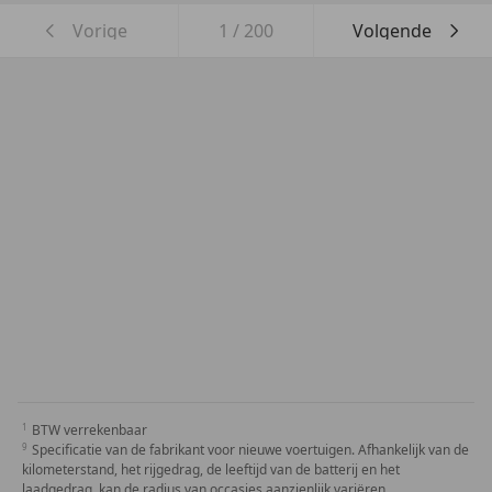
Vorige
1
/
200
Volgende
BTW verrekenbaar
Specificatie van de fabrikant voor nieuwe voertuigen. Afhankelijk van de
kilometerstand, het rijgedrag, de leeftijd van de batterij en het
laadgedrag, kan de radius van occasies aanzienlijk variëren.