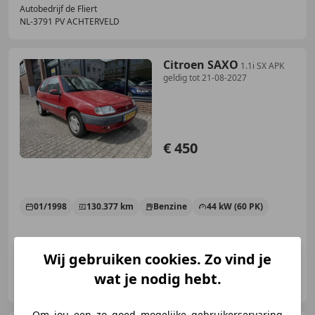
Autobedrijf de Fliert
NL-3791 PV ACHTERVELD
Citroen SAXO
1.1i SX APK
geldig tot 21-08-2027
€ 450
01/1998
130.377 km
Benzine
44 kW (60 PK)
Wij gebruiken cookies. Zo vind je
Autobedrijf Rooijakkers
wat je nodig hebt.
NL-2241 KE WASSENAAR
Om jou een zo goed mogelijke gebruikerservaring