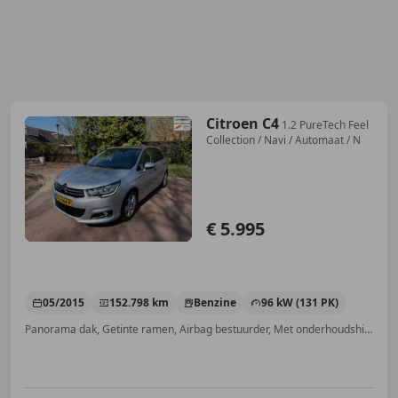
Citroen C4
1.2 PureTech Feel
Collection / Navi / Automaat / N
€ 5.995
05/2015
152.798 km
Benzine
96 kW (131 PK)
Panorama dak, Getinte ramen, Airbag bestuurder, Met onderhoudshistorie, Navigatiesysteem, Alarm, Parkeerhulp achter, Emergency Brake Assist