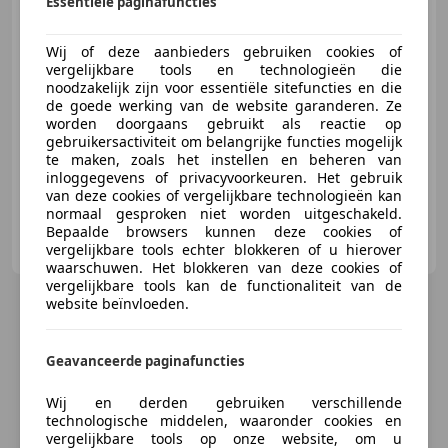
Essentiële paginafuncties
€ 3.749
Wij of deze aanbieders gebruiken cookies of
vergelijkbare tools en technologieën die
noodzakelijk zijn voor essentiële sitefuncties en die
de goede werking van de website garanderen. Ze
04/2013
107.071 km
Benzine
50 kW (68 PK)
worden doorgaans gebruikt als reactie op
Airconditioning, Bluetooth, LED verlichting, LED dagrijverlichting, Elektrische ramen, Airbag passagier, Startonderbreker, Radio
gebruikersactiviteit om belangrijke functies mogelijk
te maken, zoals het instellen en beheren van
inloggegevens of privacyvoorkeuren. Het gebruik
van deze cookies of vergelijkbare technologieën kan
normaal gesproken niet worden uitgeschakeld.
Pro Car Center
Bepaalde browsers kunnen deze cookies of
NL-2675 BX HONSELERSDIJK
vergelijkbare tools echter blokkeren of u hierover
waarschuwen. Het blokkeren van deze cookies of
vergelijkbare tools kan de functionaliteit van de
website beïnvloeden.
Geavanceerde paginafuncties
Wij en derden gebruiken verschillende
technologische middelen, waaronder cookies en
vergelijkbare tools op onze website, om u