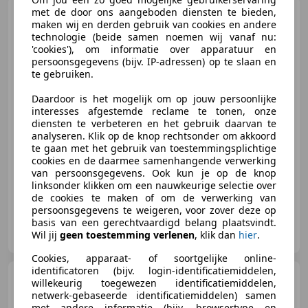
Citroen C1
met de door ons aangeboden diensten te bieden,
1.0-12V Ambiance
maken wij en derden gebruik van cookies en andere
technologie (beide samen noemen wij vanaf nu:
'cookies'), om informatie over apparatuur en
persoonsgegevens (bijv. IP-adressen) op te slaan en
te gebruiken.
€ 2.250
Daardoor is het mogelijk om op jouw persoonlijke
interesses afgestemde reclame te tonen, onze
diensten te verbeteren en het gebruik daarvan te
analyseren. Klik op de knop rechtsonder om akkoord
05/2010
128.777 km
Benzine
50 kW (68 PK)
te gaan met het gebruik van toestemmingsplichtige
cookies en de daarmee samenhangende verwerking
Elektrische ramen, Centrale deurvergrendeling met afstandsbediening, Met onderhoudshistorie, Alarm, Radio, Centrale vergrendeling, ABS, CD
van persoonsgegevens. Ook kun je op de knop
linksonder klikken om een nauwkeurige selectie over
de cookies te maken of om de verwerking van
persoonsgegevens te weigeren, voor zover deze op
basis van een gerechtvaardigd belang plaatsvindt.
KL Auto's B.V.
Wil jij
geen toestemming verlenen
, klik dan
hier
.
NL-4905 AA OOSTERHOUT
Cookies, apparaat- of soortgelijke online-
identificatoren (bijv. login-identificatiemiddelen,
Citroen DS4
1.6 VTi
willekeurig toegewezen identificatiemiddelen,
Chic/AIRCO/CRUISE/PARKEERSENS
netwerk-gebaseerde identificatiemiddelen) samen
ACHTER
met andere informatie (bijv. browsertype en