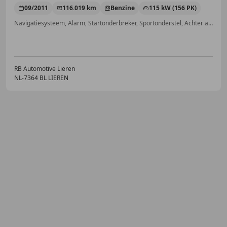
09/2011
116.019 km
Benzine
115 kW (156 PK)
Navigatiesysteem, Alarm, Startonderbreker, Sportonderstel, Achter airbag, Regensensor, LED verlichting, Lichtmetalen velgen
RB Automotive Lieren
NL-7364 BL LIEREN