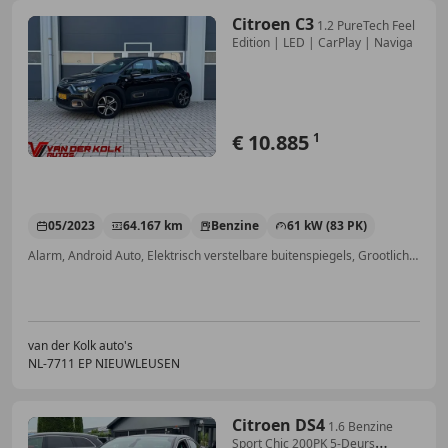
Citroen C3
1.2 PureTech Feel
Edition | LED | CarPlay | Naviga
€ 10.885
1
05/2023
64.167 km
Benzine
61 kW (83 PK)
Alarm, Android Auto, Elektrisch verstelbare buitenspiegels, Grootlichtassistent, Navigatiesysteem, Apple CarPlay, Automatische klimaatregeling, Parkeerhulp achter
van der Kolk auto's
NL-7711 EP NIEUWLEUSEN
Citroen DS4
1.6 Benzine
Sport Chic 200PK 5-Deurs