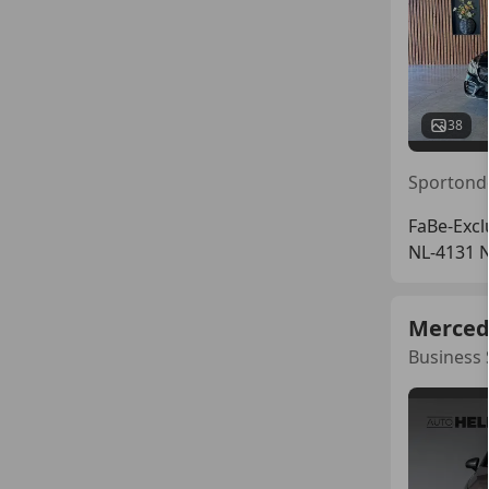
38
FaBe-Excl
NL-4131 
Merced
Business