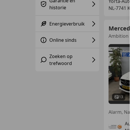
Garantie en
Yorta-Au
historie
NL-7741
Energieverbruik
Merced
Ambition /
Online sinds
Zoeken op
trefwoord
13
Au