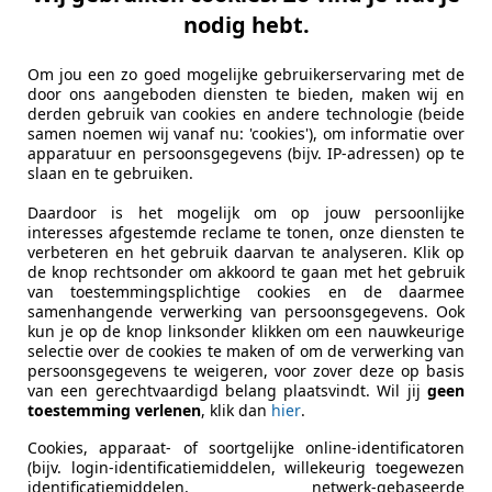
tomotive
nodig hebt.
 KS COEVORDEN
Om jou een zo goed mogelijke gebruikerservaring met de
door ons aangeboden diensten te bieden, maken wij en
es-Benz A 180
derden gebruik van cookies en andere technologie (beide
samen noemen wij vanaf nu: 'cookies'), om informatie over
/ 17 inch // Stoelverw. // Navi
apparatuur en persoonsgegevens (bijv. IP-adressen) op te
slaan en te gebruiken.
€ 16.995
Daardoor is het mogelijk om op jouw persoonlijke
interesses afgestemde reclame te tonen, onze diensten te
verbeteren en het gebruik daarvan te analyseren. Klik op
de knop rechtsonder om akkoord te gaan met het gebruik
van toestemmingsplichtige cookies en de daarmee
samenhangende verwerking van persoonsgegevens. Ook
kun je op de knop linksonder klikken om een nauwkeurige
selectie over de cookies te maken of om de verwerking van
persoonsgegevens te weigeren, voor zover deze op basis
04/2016
94.135 km
Ben
van een gerechtvaardigd belang plaatsvindt. Wil jij
geen
toestemming verlenen
, klik dan
hier
.
Cookies, apparaat- of soortgelijke online-identificatoren
to Service Zandhorst B.V.
(bijv. login-identificatiemiddelen, willekeurig toegewezen
identificatiemiddelen, netwerk-gebaseerde