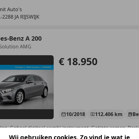
mit Auto's
-2288 JA RIJSWIJK
es-Benz A 200
 Solution AMG
€ 18.950
10/2018
112.406 km
Be
Wij gebruiken cookies. Zo vind je wat je