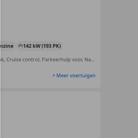
nzine
142 kW (193 PK)
Met onderhoudshistorie, Panorama dak, Parkeerhulp achter, Trekhaak, Cruise control, Parkeerhulp voor, Navigatiesysteem, CD
+ Meer voertuigen