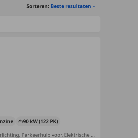
Sorteren:
Beste resultaten
nzine
90 kW (122 PK)
Navigatiesysteem, Vermoeidheidsdetectie, Airbag bestuurder, LED verlichting, Parkeerhulp voor, Elektrische ramen, Multifunctioneel stuurwiel, Emergency Brake Assist