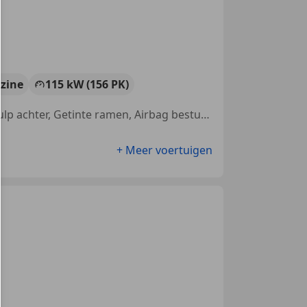
zine
115 kW (156 PK)
Sportonderstel, Sfeerverlichting, Parkeerhulp met camera, Parkeerhulp achter, Getinte ramen, Airbag bestuurder, Verkeersbordherkenning, Elektrische stoelverstelling
+ Meer voertuigen