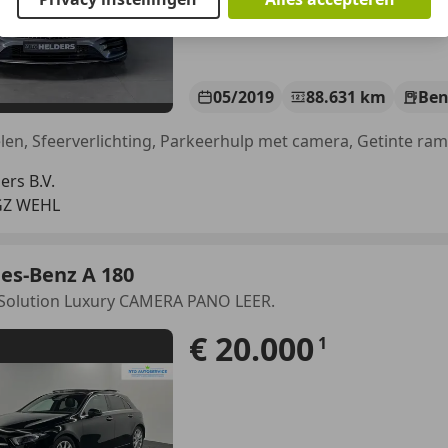
05/2019
88.631 km
Ben
ers B.V.
GZ WEHL
es-Benz A 180
 Solution Luxury CAMERA PANO LEER.
€ 20.000
1