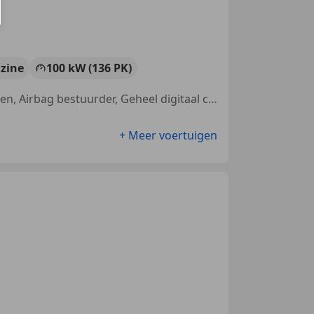
zine
100 kW (136 PK)
Sportstoelen, Sfeerverlichting, Parkeerhulp met camera, Getinte ramen, Airbag bestuurder, Geheel digitaal combi-instrument, Alarm, Stoelverwarming
+ Meer voertuigen