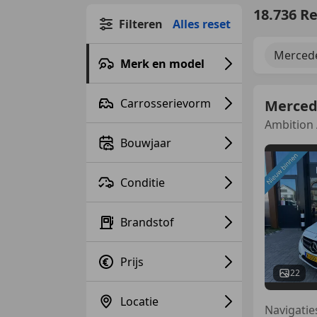
18.736 R
Filteren
Alles reset
Merced
Merk en model
Carrosserievorm
Merced
Ambition 
Bouwjaar
Conditie
Brandstof
Prijs
22
Locatie