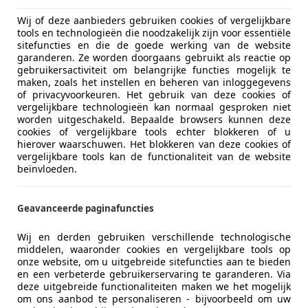
Wij of deze aanbieders gebruiken cookies of vergelijkbare
tools en technologieën die noodzakelijk zijn voor essentiële
sitefuncties en die de goede werking van de website
garanderen. Ze worden doorgaans gebruikt als reactie op
gebruikersactiviteit om belangrijke functies mogelijk te
maken, zoals het instellen en beheren van inloggegevens
of privacyvoorkeuren. Het gebruik van deze cookies of
01/2006
189.338 km
Be
vergelijkbare technologieën kan normaal gesproken niet
worden uitgeschakeld. Bepaalde browsers kunnen deze
cookies of vergelijkbare tools echter blokkeren of u
hierover waarschuwen. Het blokkeren van deze cookies of
vergelijkbare tools kan de functionaliteit van de website
jf Duran
beïnvloeden.
 AW EMMELOORD
Geavanceerde paginafuncties
es-Benz C 180
Wij en derden gebruiken verschillende technologische
olution AMG / Virtual / Carplay / Stoelv
middelen, waaronder cookies en vergelijkbare tools op
onze website, om u uitgebreide sitefuncties aan te bieden
€ 25.950
en een verbeterde gebruikerservaring te garanderen. Via
deze uitgebreide functionaliteiten maken we het mogelijk
om ons aanbod te personaliseren - bijvoorbeeld om uw