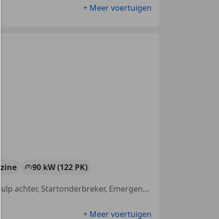
+ Meer voertuigen
zine
90 kW (122 PK)
Alarm, Navigatiesysteem, Parkeerhulp voor, LED verlichting, Parkeerhulp achter, Startonderbreker, Emergency Brake Assist, Vermoeidheidsdetectie
+ Meer voertuigen