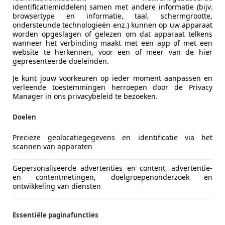
L-1704 RX HEERHUGOWAARD
identificatiemiddelen) samen met andere informatie (bijv.
browsertype en informatie, taal, schermgrootte,
ondersteunde technologieën enz.) kunnen op uw apparaat
worden opgeslagen of gelezen om dat apparaat telkens
wanneer het verbinding maakt met een app of met een
website te herkennen, voor een of meer van de hier
gepresenteerde doeleinden.
Je kunt jouw voorkeuren op ieder moment aanpassen en
verleende toestemmingen herroepen door de Privacy
Manager in ons privacybeleid te bezoeken.
Doelen
Precieze geolocatiegegevens en identificatie via het
scannen van apparaten
Gepersonaliseerde advertenties en content, advertentie-
es-Benz B 200
en contentmetingen, doelgroepenonderzoek en
ontwikkeling van diensten
eurs automaat Bj:2006 NAP!
€ 3.999
Essentiële paginafuncties