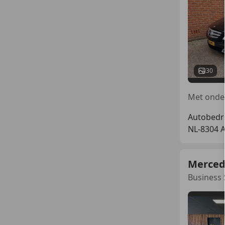
30
Autobedri
NL-8304
Merced
Business S