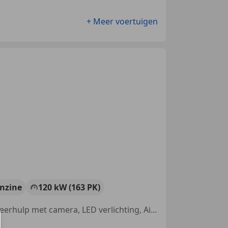
+ Meer voertuigen
nzine
120 kW (163 PK)
Sportstoelen, Geheel digitaal combi-instrument, Getinte ramen, Parkeerhulp met camera, LED verlichting, Airbag bestuurder, Apple CarPlay, Alarm