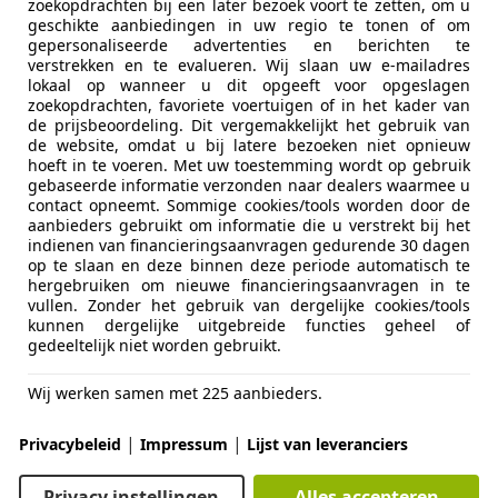
zoekopdrachten bij een later bezoek voort te zetten, om u
geschikte aanbiedingen in uw regio te tonen of om
gepersonaliseerde advertenties en berichten te
verstrekken en te evalueren. Wij slaan uw e-mailadres
lokaal op wanneer u dit opgeeft voor opgeslagen
zoekopdrachten, favoriete voertuigen of in het kader van
de prijsbeoordeling. Dit vergemakkelijkt het gebruik van
11/2020
88.428 km
Ben
de website, omdat u bij latere bezoeken niet opnieuw
hoeft in te voeren. Met uw toestemming wordt op gebruik
gebaseerde informatie verzonden naar dealers waarmee u
contact opneemt. Sommige cookies/tools worden door de
aanbieders gebruikt om informatie die u verstrekt bij het
usive
indienen van financieringsaanvragen gedurende 30 dagen
NN VIANEN
op te slaan en deze binnen deze periode automatisch te
hergebruiken om nieuwe financieringsaanvragen in te
vullen. Zonder het gebruik van dergelijke cookies/tools
kunnen dergelijke uitgebreide functies geheel of
es-Benz A 180
gedeeltelijk niet worden gebruikt.
 Solution AMG
Wij werken samen met 225 aanbieders.
€ 22.750
|
|
Privacybeleid
Impressum
Lijst van leveranciers
Privacy instellingen
Alles accepteren