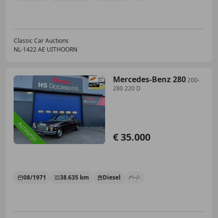
Classic Car Auctions
NL-1422 AE UITHOORN
Mercedes-Benz 280
200-
280 220 D
€ 35.000
08/1971
38.635 km
Diesel
-/-