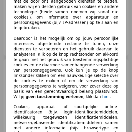
met de door ons aangeboden diensten te bieden,
maken wij en derden gebruik van cookies en andere
technologie (beide samen noemen wij vanaf nu:
01/1967
22.320 km
Diesel
-/-
'cookies'), om informatie over apparatuur en
persoonsgegevens (bijv. IP-adressen) op te slaan en
te gebruiken.
Daardoor is het mogelijk om op jouw persoonlijke
MB Oldtimers
interesses afgestemde reclame te tonen, onze
NL-4116 GD BUREN
diensten te verbeteren en het gebruik daarvan te
analyseren. Klik op de knop rechtsonder om akkoord
te gaan met het gebruik van toestemmingsplichtige
cookies en de daarmee samenhangende verwerking
Mercedes-Benz 280
W111
van persoonsgegevens. Ook kun je op de knop
280SE
linksonder klikken om een nauwkeurige selectie over
de cookies te maken of om de verwerking van
persoonsgegevens te weigeren, voor zover deze op
basis van een gerechtvaardigd belang plaatsvindt.
Wil jij
geen toestemming verlenen
, klik dan
hier
.
€ 99.950
Cookies, apparaat- of soortgelijke online-
identificatoren (bijv. login-identificatiemiddelen,
willekeurig toegewezen identificatiemiddelen,
netwerk-gebaseerde identificatiemiddelen) samen
01/1969
1 km
Benzine
-/-
met andere informatie (bijv. browsertype en