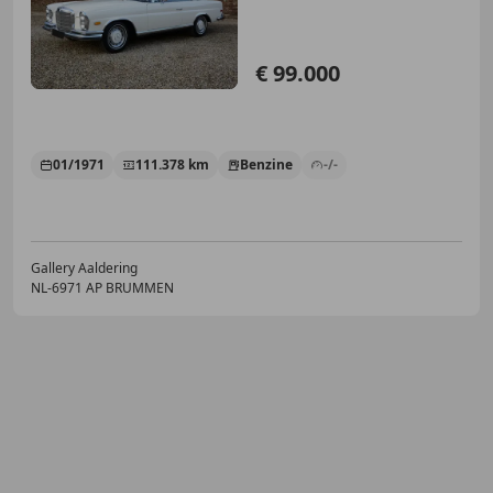
€ 99.000
01/1971
111.378 km
Benzine
-/-
Gallery Aaldering
NL-6971 AP BRUMMEN