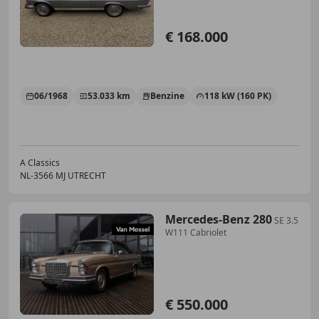
€ 168.000
06/1968
53.033 km
Benzine
118 kW (160 PK)
A Classics
NL-3566 MJ UTRECHT
Mercedes-Benz 280
SE 3.5
W111 Cabriolet
€ 550.000