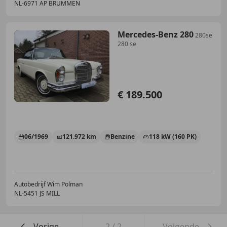
NL-6971 AP BRUMMEN
Mercedes-Benz 280
280se
280 se
€ 189.500
06/1969
121.972 km
Benzine
118 kW (160 PK)
Autobedrijf Wim Polman
NL-5451 JS MILL
Vorige
2
/
2
Volgende