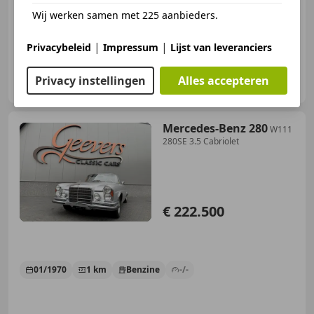
06/1968
93.000 km
Benzine
125 kW (170 PK)
Wij werken samen met 225 aanbieders.
|
|
Privacybeleid
Impressum
Lijst van leveranciers
Javema B.V.
Privacy instellingen
Alles accepteren
NL-1861 MK BERGEN
Mercedes-Benz 280
W111
280SE 3.5 Cabriolet
€ 222.500
01/1970
1 km
Benzine
-/-