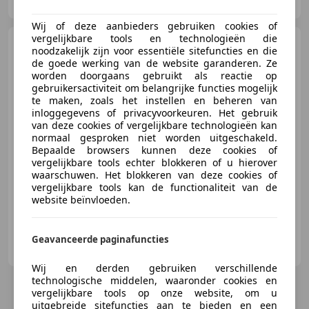
NL-5145 NA WAALWIJK
Wij of deze aanbieders gebruiken cookies of
vergelijkbare tools en technologieën die
Mercedes-Benz 280
SE
noodzakelijk zijn voor essentiële sitefuncties en die
Cabriolet | 1969
de goede werking van de website garanderen. Ze
worden doorgaans gebruikt als reactie op
gebruikersactiviteit om belangrijke functies mogelijk
te maken, zoals het instellen en beheren van
€ 239.950
inloggegevens of privacyvoorkeuren. Het gebruik
van deze cookies of vergelijkbare technologieën kan
normaal gesproken niet worden uitgeschakeld.
Bepaalde browsers kunnen deze cookies of
vergelijkbare tools echter blokkeren of u hierover
01/1969
87.965 km
Benzine
117 kW (159 PK)
waarschuwen. Het blokkeren van deze cookies of
vergelijkbare tools kan de functionaliteit van de
website beïnvloeden.
E&R Classics
Geavanceerde paginafuncties
NL-5145 NA WAALWIJK
Wij en derden gebruiken verschillende
technologische middelen, waaronder cookies en
vergelijkbare tools op onze website, om u
uitgebreide sitefuncties aan te bieden en een