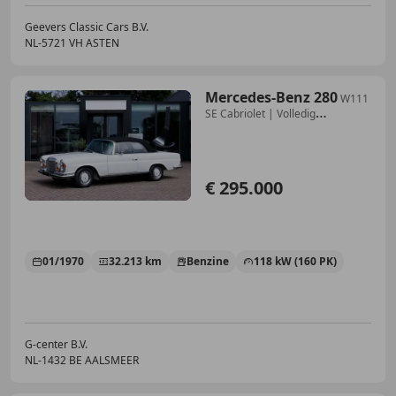
Geevers Classic Cars B.V.
NL-5721 VH ASTEN
Mercedes-Benz 280
W111
SE Cabriolet | Volledig
gerestaureerd | Flach
€ 295.000
01/1970
32.213 km
Benzine
118 kW (160 PK)
G-center B.V.
NL-1432 BE AALSMEER