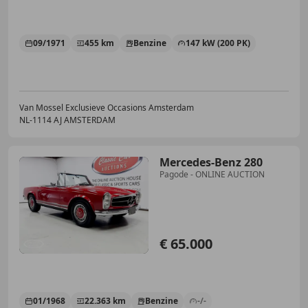
09/1971
455 km
Benzine
147 kW (200 PK)
Van Mossel Exclusieve Occasions Amsterdam
NL-1114 AJ AMSTERDAM
Mercedes-Benz 280
Pagode - ONLINE AUCTION
€ 65.000
01/1968
22.363 km
Benzine
-/-