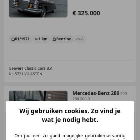
€ 325.000
01/1971
1 km
Benzine
-/-
Geevers Classic Cars B.V.
NL-5721 VH ASTEN
Mercedes-Benz 280
200-
280 200 D
Wij gebruiken cookies. Zo vind je
wat je nodig hebt.
€ 19.950
Om jou een zo goed mogelijke gebruikerservaring