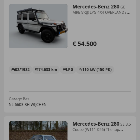
Mercedes-Benz 280
GE
MRB.VRIJ! LPG 4X4 OVERLANDER
2X LIER SPER
€ 54.500
02/1982
74.633 km
LPG
110 kW (150 PK)
Garage Bas
NL-6603 BH WIJCHEN
Mercedes-Benz 280
SE 3.5
Coupe (W111-026) The top
variant for the W1