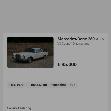
Mercedes-Benz 280
SE 3.5
V8 Coupé "Original and
preserved" Don't und
€ 95.000
01/1970
100.842 km
Benzine
-/-
Gallery Aaldering