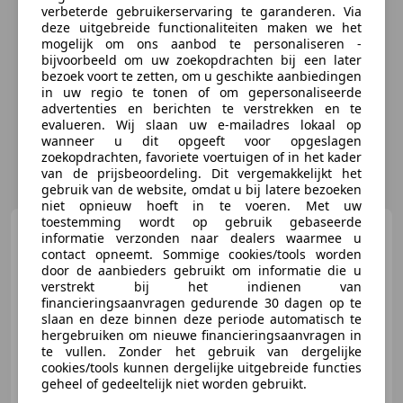
verbeterde gebruikerservaring te garanderen. Via
deze uitgebreide functionaliteiten maken we het
mogelijk om ons aanbod te personaliseren -
bijvoorbeeld om uw zoekopdrachten bij een later
bezoek voort te zetten, om u geschikte aanbiedingen
in uw regio te tonen of om gepersonaliseerde
advertenties en berichten te verstrekken en te
evalueren. Wij slaan uw e-mailadres lokaal op
wanneer u dit opgeeft voor opgeslagen
zoekopdrachten, favoriete voertuigen of in het kader
van de prijsbeoordeling. Dit vergemakkelijkt het
gebruik van de website, omdat u bij latere bezoeken
niet opnieuw hoeft in te voeren. Met uw
toestemming wordt op gebruik gebaseerde
Mercedes-Benz 280
280
informatie verzonden naar dealers waarmee u
SL roadster
contact opneemt. Sommige cookies/tools worden
door de aanbieders gebruikt om informatie die u
verstrekt bij het indienen van
financieringsaanvragen gedurende 30 dagen op te
slaan en deze binnen deze periode automatisch te
€ 99.895
hergebruiken om nieuwe financieringsaanvragen in
te vullen. Zonder het gebruik van dergelijke
cookies/tools kunnen dergelijke uitgebreide functies
geheel of gedeeltelijk niet worden gebruikt.