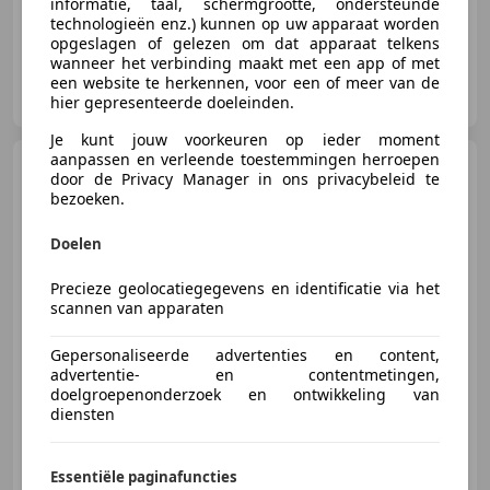
informatie, taal, schermgrootte, ondersteunde
technologieën enz.) kunnen op uw apparaat worden
opgeslagen of gelezen om dat apparaat telkens
wanneer het verbinding maakt met een app of met
Geevers Classic Cars B.V.
een website te herkennen, voor een of meer van de
NL-5721 VH ASTEN
hier gepresenteerde doeleinden.
Je kunt jouw voorkeuren op ieder moment
aanpassen en verleende toestemmingen herroepen
Mercedes-Benz 280
SE 3.5
door de Privacy Manager in ons privacybeleid te
Coupé | 1970
bezoeken.
Doelen
€ 99.950
Precieze geolocatiegegevens en identificatie via het
scannen van apparaten
Gepersonaliseerde advertenties en content,
01/1970
35.360 km
Benzine
145 kW (197 PK)
advertentie- en contentmetingen,
doelgroepenonderzoek en ontwikkeling van
diensten
E&R Classics
Essentiële paginafuncties