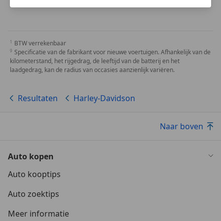
BTW verrekenbaar
Specificatie van de fabrikant voor nieuwe voertuigen. Afhankelijk van de
kilometerstand, het rijgedrag, de leeftijd van de batterij en het
laadgedrag, kan de radius van occasies aanzienlijk variëren.
Resultaten
Harley-Davidson
Naar boven
Auto kopen
Auto kooptips
Auto zoektips
Meer informatie