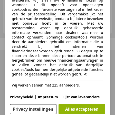
evalueren. Wij slaan uw e-mailadres lokaal op
wanneer u dit opgeeft voor opgeslagen
zoekopdrachten, favoriete voertuigen of in het kader
van de prijsbeoordeling. Dit vergemakkelijkt het
gebruik van de website, omdat u bij latere bezoeken
Jager Motoren B.V.
niet opnieuw hoeft in te voeren. Met uw
NL-7905 SG HOOGEVEEN
toestemming wordt op gebruik gebaseerde
informatie verzonden naar dealers waarmee u
contact opneemt. Sommige cookies/tools worden
door de aanbieders gebruikt om informatie die u
Vorige
1
/
1
Volgende
verstrekt bij het indienen van
financieringsaanvragen gedurende 30 dagen op te
slaan en deze binnen deze periode automatisch te
hergebruiken om nieuwe financieringsaanvragen in
te vullen. Zonder het gebruik van dergelijke
cookies/tools kunnen dergelijke uitgebreide functies
geheel of gedeeltelijk niet worden gebruikt.
Wij werken samen met 225 aanbieders.
|
|
Privacybeleid
Impressum
Lijst van leveranciers
Privacy instellingen
Alles accepteren