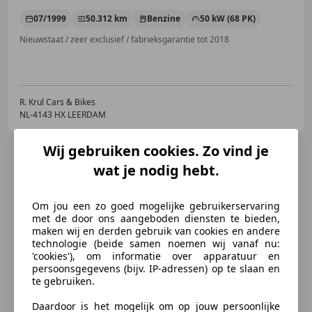
07/1999
50.312 km
Benzine
50 kW (68 PK)
Nieuwstaat / zeer exclusief / fabrieksgarantie tot 2018
R. Krul Cars & Bikes
NL-4143 HX LEERDAM
Wij gebruiken cookies. Zo vind je
wat je nodig hebt.
Om jou een zo goed mogelijke gebruikerservaring
met de door ons aangeboden diensten te bieden,
maken wij en derden gebruik van cookies en andere
technologie (beide samen noemen wij vanaf nu:
'cookies'), om informatie over apparatuur en
persoonsgegevens (bijv. IP-adressen) op te slaan en
te gebruiken.
Daardoor is het mogelijk om op jouw persoonlijke