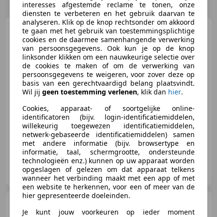
interesses afgestemde reclame te tonen, onze
diensten te verbeteren en het gebruik daarvan te
analyseren. Klik op de knop rechtsonder om akkoord
Harley-Davidson Dyna
te gaan met het gebruik van toestemmingsplichtige
Super Glide
cookies en de daarmee samenhangende verwerking
van persoonsgegevens. Ook kun je op de knop
linksonder klikken om een nauwkeurige selectie over
de cookies te maken of om de verwerking van
persoonsgegevens te weigeren, voor zover deze op
€ 8.250
basis van een gerechtvaardigd belang plaatsvindt.
Wil jij
geen toestemming verlenen
, klik dan
hier
.
Cookies, apparaat- of soortgelijke online-
identificatoren (bijv. login-identificatiemiddelen,
02/2006
88.689 km
Benzine
54 kW (73 PK)
willekeurig toegewezen identificatiemiddelen,
netwerk-gebaseerde identificatiemiddelen) samen
met andere informatie (bijv. browsertype en
informatie, taal, schermgrootte, ondersteunde
technologieën enz.) kunnen op uw apparaat worden
H.D. Service Venlo
opgeslagen of gelezen om dat apparaat telkens
NL-5916 PJ VENLO
wanneer het verbinding maakt met een app of met
een website te herkennen, voor een of meer van de
hier gepresenteerde doeleinden.
Harley-Davidson Dyna
Super Glide
FXD EVO
Je kunt jouw voorkeuren op ieder moment