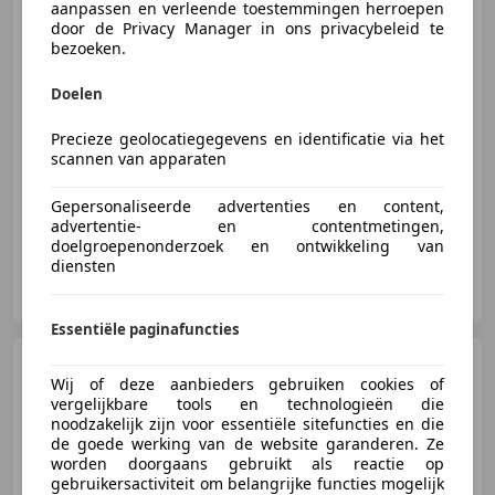
CUSTOM, UNIEK!!
aanpassen en verleende toestemmingen herroepen
door de Privacy Manager in ons privacybeleid te
bezoeken.
€ 8.750
Doelen
Precieze geolocatiegegevens en identificatie via het
scannen van apparaten
07/1995
45.783 km
Benzine
41 kW (56 PK)
Gepersonaliseerde advertenties en content,
advertentie- en contentmetingen,
doelgroepenonderzoek en ontwikkeling van
diensten
Thomassen Automotive B.V.
NL-5751 JH DEURNE
Essentiële paginafuncties
Harley-Davidson Dyna
Super Glide
Wij of deze aanbieders gebruiken cookies of
88 FXDX Sport
vergelijkbare tools en technologieën die
noodzakelijk zijn voor essentiële sitefuncties en die
de goede werking van de website garanderen. Ze
worden doorgaans gebruikt als reactie op
€ 10.950
gebruikersactiviteit om belangrijke functies mogelijk