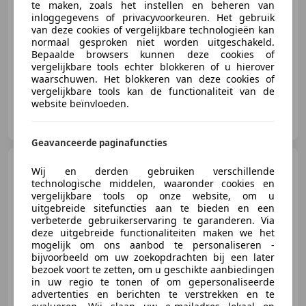
te maken, zoals het instellen en beheren van
inloggegevens of privacyvoorkeuren. Het gebruik
van deze cookies of vergelijkbare technologieën kan
normaal gesproken niet worden uitgeschakeld.
01/2000
32.099 km
Benzine
50 kW (68 PK)
Bepaalde browsers kunnen deze cookies of
vergelijkbare tools echter blokkeren of u hierover
waarschuwen. Het blokkeren van deze cookies of
vergelijkbare tools kan de functionaliteit van de
website beïnvloeden.
Frans Bleeker
NL-9035 VP DRONRIJP
Geavanceerde paginafuncties
Harley-Davidson Dyna
Wij en derden gebruiken verschillende
Super Glide
FXDC
technologische middelen, waaronder cookies en
SCREMING
vergelijkbare tools op onze website, om u
uitgebreide sitefuncties aan te bieden en een
verbeterde gebruikerservaring te garanderen. Via
deze uitgebreide functionaliteiten maken we het
€ 11.950
mogelijk om ons aanbod te personaliseren -
bijvoorbeeld om uw zoekopdrachten bij een later
bezoek voort te zetten, om u geschikte aanbiedingen
in uw regio te tonen of om gepersonaliseerde
advertenties en berichten te verstrekken en te
07/2009
37.100 km
- Brandstof
-/-